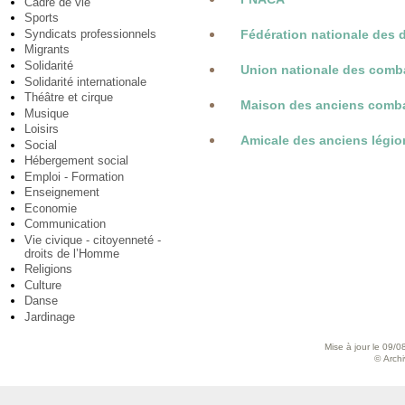
Cadre de vie
Sports
Syndicats professionnels
Fédération nationale des d
Migrants
Solidarité
Union nationale des comb
Solidarité internationale
Théâtre et cirque
Maison des anciens combat
Musique
Loisirs
Amicale des anciens légio
Social
Hébergement social
Emploi - Formation
Enseignement
Economie
Communication
Vie civique - citoyenneté -
droits de l’Homme
Religions
Culture
Danse
Jardinage
Mise à jour le 09/0
© Archiv