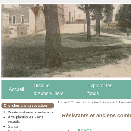
Histoire
Explorer les
Accueil
d’Aubervilliers
fonds
Accueil
>
Contenus froid à trier
>
Participer
>
Associat
Chercher une association
Résistants et anciens combattants
Résistants et anciens comb
Arts plastiques - Arts
visuels
Santé
FNACA