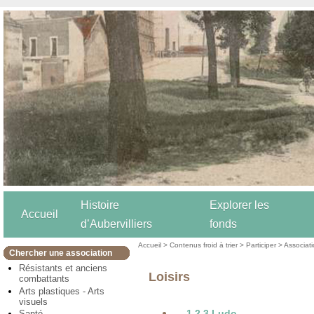
Histoire
Explorer les
Accueil
d’Aubervilliers
fonds
Accueil
>
Contenus froid à trier
>
Participer
>
Associat
Chercher une association
Résistants et anciens
Loisirs
combattants
Arts plastiques - Arts
visuels
1 2 3 Ludo
Santé