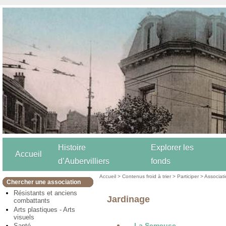
Histoire
Explorer les
Accueil
d’Aubervilliers
fonds
Accueil
>
Contenus froid à trier
>
Participer
>
Associat
Chercher une association
Résistants et anciens
Jardinage
combattants
Arts plastiques - Arts
visuels
La Semeuse
Santé