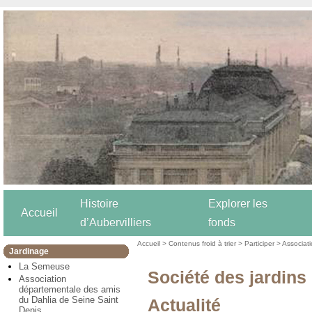
Histoire
Explorer les
Accueil
d’Aubervilliers
fonds
Accueil
>
Contenus froid à trier
>
Participer
>
Associat
Jardinage
La Semeuse
Société des jardins
Association
départementale des amis
du Dahlia de Seine Saint
Actualité
Denis