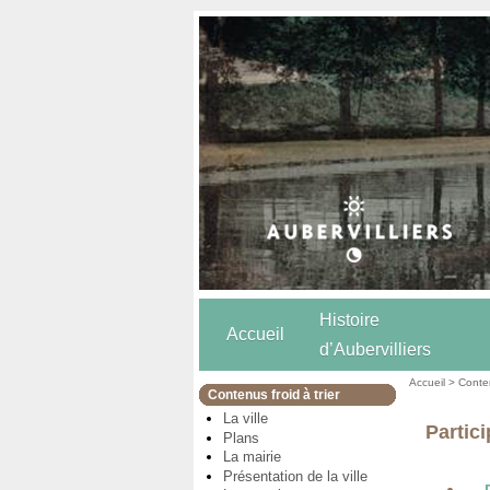
Histoire
Accueil
d’Aubervilliers
Accueil
>
Conten
Contenus froid à trier
La ville
Partici
Plans
La mairie
Présentation de la ville