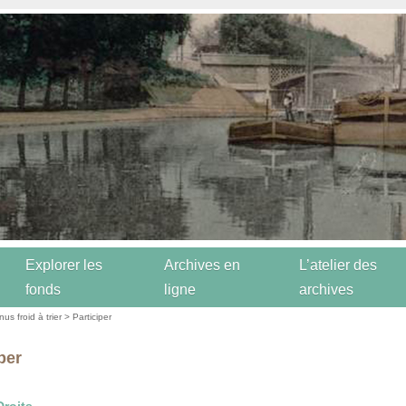
Explorer les
Archives en
L’atelier des
fonds
ligne
archives
us froid à trier
> Participer
per