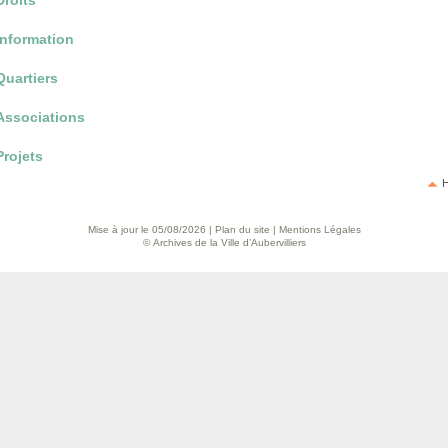
Droits
Information
Quartiers
Associations
Projets
H
Mise à jour le 05/08/2026 |
Plan du site
|
Mentions Légales
© Archives de la Ville d’Aubervilliers