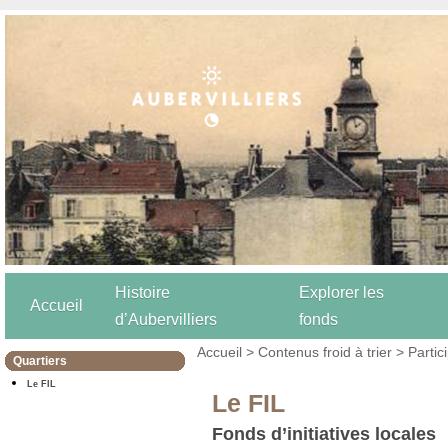
Histoire
Explorer les
Accueil
d’Aubervilliers
fonds
Accueil
>
Contenus froid à trier
>
Partic
Quartiers
Le FIL
Le FIL
Fonds d’initiatives locales