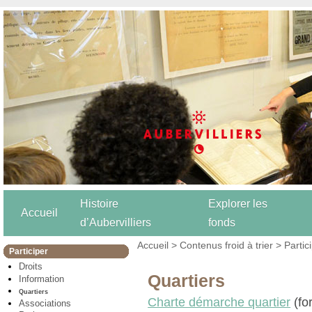
Histoire
Explorer les
Accueil
d’Aubervilliers
fonds
Accueil
>
Contenus froid à trier
>
Partic
Participer
Droits
Quartiers
Information
Quartiers
Charte démarche quartier
(fo
Associations