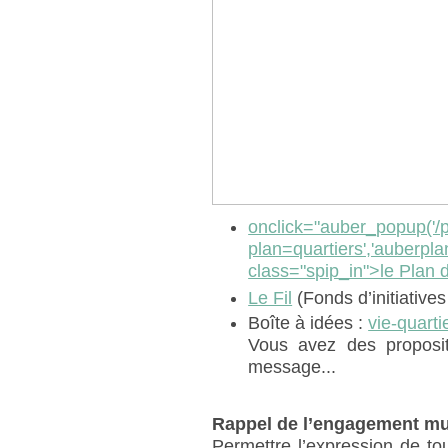
onclick="auber_popup('/
plan=quartiers','auberpla
class="spip_in">le Plan 
Le Fil
(Fonds d’initiatives
Boîte à idées :
vie-quarti
Vous avez des proposit
message...
Rappel de l’engagement mun
Permettre l’expression de tou