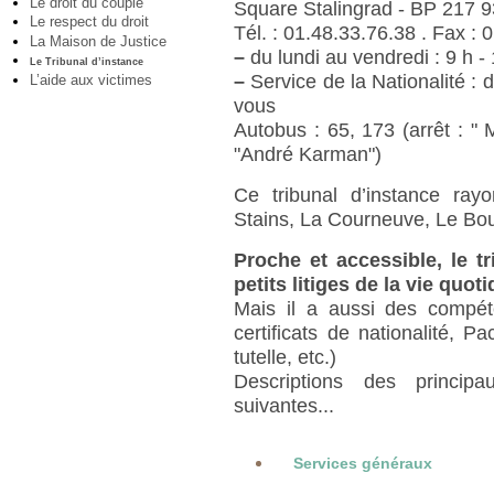
Le droit du couple
Square Stalingrad - BP 217 9
Le respect du droit
Tél. : 01.48.33.76.38 . Fax : 
La Maison de Justice
–
du lundi au vendredi : 9 h -
Le Tribunal d’instance
–
Service de la Nationalité : 
L’aide aux victimes
vous
Autobus : 65, 173 (arrêt : " M
"André Karman")
Ce tribunal d’instance ray
Stains, La Courneuve, Le Bou
Proche et accessible, le tr
petits litiges de la vie quot
Mais il a aussi des compéte
certificats de nationalité, 
tutelle, etc.)
Descriptions des princip
suivantes...
Services généraux