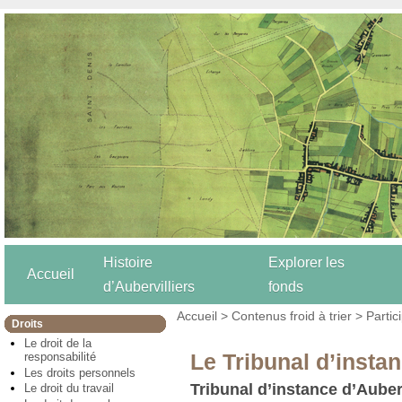
Histoire
Explorer les
Accueil
d’Aubervilliers
fonds
Accueil
>
Contenus froid à trier
>
Partic
Droits
Le droit de la
Le Tribunal d’insta
responsabilité
Les droits personnels
Tribunal d’instance d’Auberv
Le droit du travail