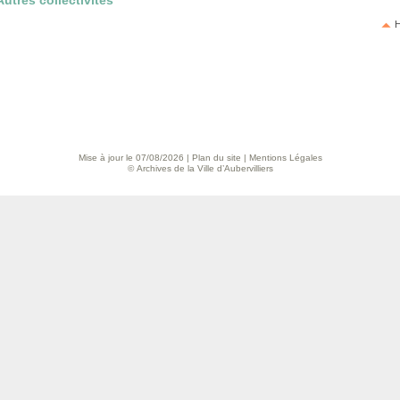
Autres collectivités
H
Mise à jour le 07/08/2026 |
Plan du site
|
Mentions Légales
© Archives de la Ville d’Aubervilliers