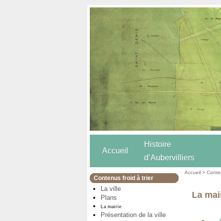
Histoire
Accueil
d’Aubervilliers
Accueil
>
Conten
Contenus froid à trier
La ville
La mai
Plans
La mairie
Présentation de la ville