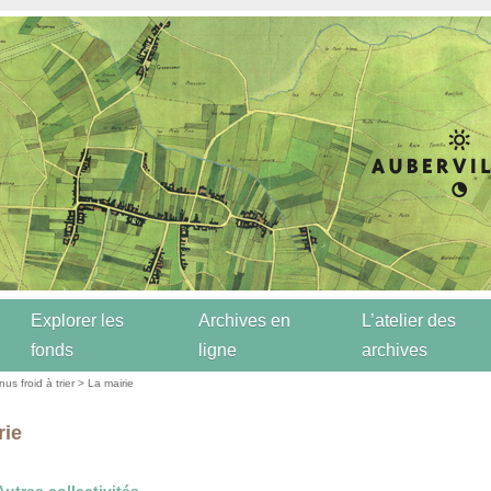
Explorer les
Archives en
L’atelier des
fonds
ligne
archives
us froid à trier
> La mairie
rie