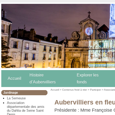
Histoire
Explorer les
Accueil
d’Aubervilliers
fonds
Accueil
>
Contenus froid à trier
>
Participer
>
Associat
Jardinage
La Semeuse
Aubervilliers en fle
Association
départementale des amis
Présidente : Mme Françoise
du Dahlia de Seine Saint
Denis