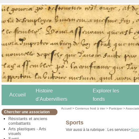
Histoire
Explorer les
Accueil
d’Aubervilliers
fonds
Accueil
>
Contenus froid à trier
>
Participer
>
Associat
Chercher une association
Résistants et anciens
Sports
combattants
Arts plastiques - Arts
Voir aussi à la rubrique : Les services>
Spor
visuels
Santé