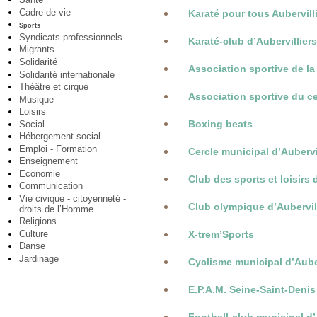
Cadre de vie
Karaté pour tous Aubervill
Sports
Syndicats professionnels
Karaté-club d’Aubervillier
Migrants
Solidarité
Association sportive de la
Solidarité internationale
Théâtre et cirque
Association sportive du ce
Musique
Loisirs
Boxing beats
Social
Hébergement social
Emploi - Formation
Cercle municipal d’Aubervi
Enseignement
Economie
Club des sports et loisirs
Communication
Vie civique - citoyenneté -
Club olympique d’Aubervil
droits de l’Homme
Religions
Culture
X-trem’Sports
Danse
Jardinage
Cyclisme municipal d’Auber
E.P.A.M. Seine-Saint-Denis