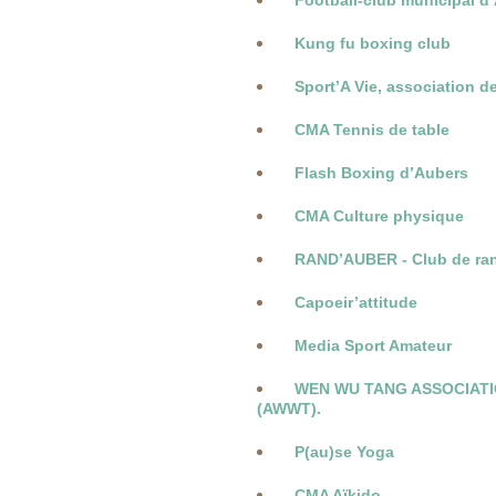
Football-club municipal d’
Kung fu boxing club
Sport’A Vie, association de
CMA Tennis de table
Flash Boxing d’Aubers
CMA Culture physique
RAND’AUBER - Club de ran
Capoeir’attitude
Media Sport Amateur
WEN WU TANG ASSOCIATI
(AWWT).
P(au)se Yoga
CMA Aïkido