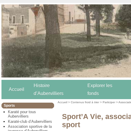
Histoire
Explorer les
Accueil
d’Aubervilliers
fonds
Accueil
>
Contenus froid à trier
>
Participer
>
Associat
Sports
Karaté pour tous
Sport’A Vie, associa
Aubervilliers
Karaté-club d’Aubervilliers
sport
Association sportive de la
jeunesse d’Aubervilliers