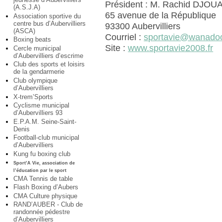
Président : M. Rachid DJOU
(A.S.J.A)
65 avenue de la République
Association sportive du
centre bus d’Aubervilliers
93300 Aubervilliers
(ASCA)
Courriel :
sportavie@wanadoo
Boxing beats
Site :
www.sportavie2008.fr
Cercle municipal
d’Aubervilliers d’escrime
Club des sports et loisirs
de la gendarmerie
Club olympique
d’Aubervilliers
X-trem’Sports
Cyclisme municipal
d’Aubervilliers 93
E.P.A.M. Seine-Saint-
Denis
Football-club municipal
d’Aubervilliers
Kung fu boxing club
Sport’A Vie, association de
l’éducation par le sport
CMA Tennis de table
Flash Boxing d’Aubers
CMA Culture physique
RAND’AUBER - Club de
randonnée pédestre
d’Aubervilliers