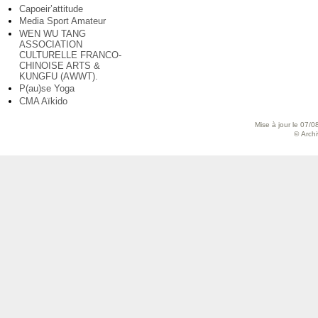
Capoeir’attitude
Media Sport Amateur
WEN WU TANG
ASSOCIATION
CULTURELLE FRANCO-
CHINOISE ARTS &
KUNGFU (AWWT).
P(au)se Yoga
CMA Aïkido
Mise à jour le 07/0
© Archiv