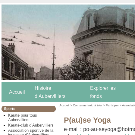
Histoire
Explorer les
Accueil
d’Aubervilliers
fonds
Accueil
>
Contenus froid à trier
>
Participer
>
Associat
Sports
Karaté pour tous
P(au)se Yoga
Aubervilliers
Karaté-club d’Aubervilliers
e-mail : po-au-seyoga@hotmai
Association sportive de la
jeunesse d’Aubervilliers