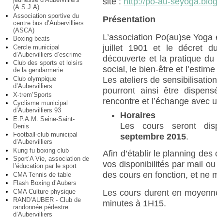
site :
http://po-au-seyoga.blog
(A.S.J.A)
Association sportive du
Présentation
centre bus d’Aubervilliers
(ASCA)
L’association Po(au)se Yoga e
Boxing beats
juillet 1901 et le décret 
Cercle municipal
d’Aubervilliers d’escrime
découverte et la pratique d
Club des sports et loisirs
social, le bien-être et l’estime
de la gendarmerie
Club olympique
Les ateliers de sensibilisatio
d’Aubervilliers
pourront ainsi être dispens
X-trem’Sports
rencontre et l’échange avec u
Cyclisme municipal
d’Aubervilliers 93
Horaires
E.P.A.M. Seine-Saint-
Les cours seront di
Denis
Football-club municipal
septembre 2015
.
d’Aubervilliers
Kung fu boxing club
Afin d’établir le planning de
Sport’A Vie, association de
vos disponibilités par mail o
l’éducation par le sport
des cours en fonction, et ne
CMA Tennis de table
Flash Boxing d’Aubers
CMA Culture physique
Les cours durent en moyenne 
RAND’AUBER - Club de
minutes à 1H15.
randonnée pédestre
d’Aubervilliers