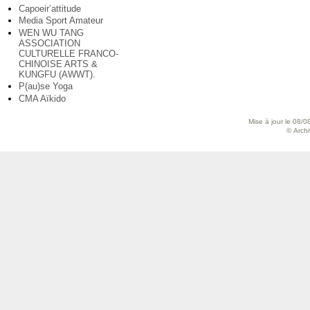
Capoeir’attitude
Media Sport Amateur
WEN WU TANG
ASSOCIATION
CULTURELLE FRANCO-
CHINOISE ARTS &
KUNGFU (AWWT).
P(au)se Yoga
CMA Aïkido
Mise à jour le 08/0
© Archiv