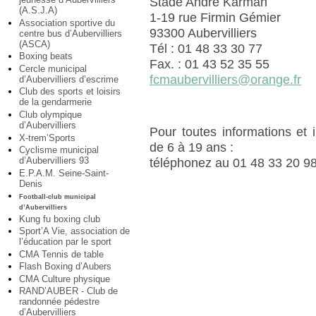
Stade André Karman
(A.S.J.A)
1-19 rue Firmin Gémier
Association sportive du
93300 Aubervilliers
centre bus d’Aubervilliers
(ASCA)
Tél : 01 48 33 30 77
Boxing beats
Fax. : 01 43 52 35 55
Cercle municipal
fcmaubervilliers@orange.fr
d’Aubervilliers d’escrime
Club des sports et loisirs
de la gendarmerie
Club olympique
d’Aubervilliers
Pour toutes informations et 
X-trem’Sports
de 6 à 19 ans :
Cyclisme municipal
d’Aubervilliers 93
téléphonez au 01 48 33 20 9
E.P.A.M. Seine-Saint-
Denis
Football-club municipal
d’Aubervilliers
Kung fu boxing club
Sport’A Vie, association de
l’éducation par le sport
CMA Tennis de table
Flash Boxing d’Aubers
CMA Culture physique
RAND’AUBER - Club de
randonnée pédestre
d’Aubervilliers