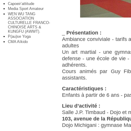
Capoeir’attitude
Media Sport Amateur
WEN WU TANG
ASSOCIATION
CULTURELLE FRANCO-
CHINOISE ARTS &
KUNGFU (AWWT).
_
Présentation :
P(au)se Yoga
Ambiance conviviale - tarifs a
CMA Aïkido
adultes
Un art martial - une gymna
defense - une école de vie - 
adhérents.
Cours animés par Guy Fib
assistants.
Caractéristiques :
Enfants à partir de 6 ans - pa
Lieu d’activité :
Salle J.P. Timbaud - Dojo et
103, avenue de la Républiq
Dojo Michigani : gymnase M