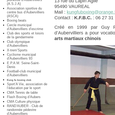
13 rue du Lapin Agile
(A.S.J.A)
95490 VAUREAL
Association sportive du
Mail :
kungfuboxing@orange.
centre bus d’Aubervilliers
(ASCA)
Contact :
K.F.B.C.
: 06 27 31
Boxing beats
Cercle municipal
Créé en 1999 par Guy 
d’Aubervilliers d’escrime
d’Aubervilliers a pour vocat
Club des sports et loisirs
de la gendarmerie
arts martiaux chinois
Club olympique
d’Aubervilliers
X-trem’Sports
Cyclisme municipal
d’Aubervilliers 93
E.P.A.M. Seine-Saint-
Denis
Football-club municipal
d’Aubervilliers
Kung fu boxing club
Sport’A Vie, association de
l’éducation par le sport
CMA Tennis de table
Flash Boxing d’Aubers
CMA Culture physique
RAND’AUBER - Club de
randonnée pédestre
d’Aubervilliers