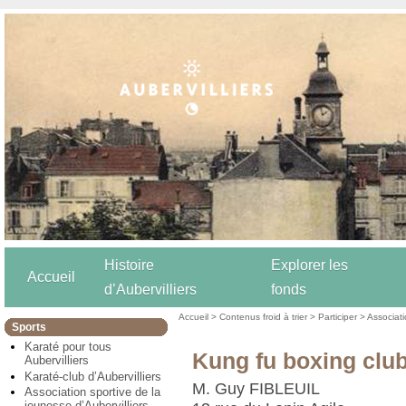
Histoire
Explorer les
Accueil
d’Aubervilliers
fonds
Accueil
>
Contenus froid à trier
>
Participer
>
Associat
Sports
Karaté pour tous
Kung fu boxing clu
Aubervilliers
Karaté-club d’Aubervilliers
M. Guy FIBLEUIL
Association sportive de la
jeunesse d’Aubervilliers