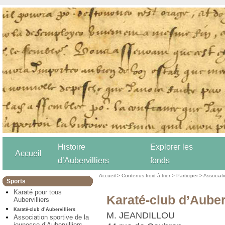
Histoire
Explorer les
Accueil
d’Aubervilliers
fonds
Accueil
>
Contenus froid à trier
>
Participer
>
Associat
Sports
Karaté pour tous
Karaté-club d’Auberv
Aubervilliers
Karaté-club d’Aubervilliers
M. JEANDILLOU
Association sportive de la
jeunesse d’Aubervilliers