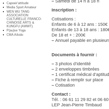
–
Samedi de 14 h à 18 h
Capoeir’attitude
Media Sport Amateur
Inscription :
WEN WU TANG
ASSOCIATION
Cotisations :
CULTURELLE FRANCO-
CHINOISE ARTS &
Enfants de 6 à 12 ans : 150€
KUNGFU (AWWT).
Enfants de 13 à 18 ans : 180
P(au)se Yoga
De 18 et + : 200€
CMA Aïkido
–
Annuel payable en plusieurs
Documents à fournir :
–
3 photos d’identité
–
2 enveloppes timbrées
–
1 certificat médical d’aptitu
–
Fiche à remplir sur place
–
Cotisation
Contact :
Tél. : 06 61 11 29 82 et 06 6
LEP Jean-Pierre Timbaud