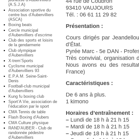
44 rue de Coubron
(A.S.J.A)
93410 VAUJOURS
Association sportive du
Tél. : 06 61 11 29 82
centre bus d’Aubervilliers
(ASCA)
Boxing beats
Présentation :
Cercle municipal
d’Aubervilliers d’escrime
Cours dirigés par Jeandello
Club des sports et loisirs
d’État.
de la gendarmerie
Club olympique
Pyrée Marc - 5e DAN - Profes
d’Aubervilliers
Très convivial, organisation d
X-trem’Sports
Nous avons eu des resultat
Cyclisme municipal
d’Aubervilliers 93
France)
E.P.A.M. Seine-Saint-
Denis
Caractéristiques :
Football-club municipal
d’Aubervilliers
De 6 ans à plus.
Kung fu boxing club
1 kimono
Sport’A Vie, association de
l’éducation par le sport
CMA Tennis de table
Horaires d’entraînement :
Flash Boxing d’Aubers
–
Lundi de 18 h à 21 h 15
CMA Culture physique
–
Mardi de 18 h à 21 h 15
RAND’AUBER - Club de
randonnée pédestre
–
Jeudi de 18 h à 21 h 15
d’Aubervilliers