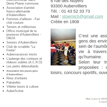
6 rue des Noyers
Denis-Plaine commune
93300 Aubervilliers
Association d’amitié
Tél. : 01 43 52 33 73
franco-allemande
d’Aubervilliers
Mail :
stoemich@gmail.com
Femmes d’ailleurs - Fan
Créée en 1908
club couture
Terroirs et millésimes
Office municipal de la
jeunesse d’Aubervilliers -
C’est une ass
OMJA
gens des envir
Seniors d’Aubervilliers
sein de l’aumô
Club de scrabble "La
Frette"
vie à traver
Aubervacances loisirs
qu’humaine.
L’auberge des conteurs et
Selon leur t
rôdeurs oubliés (A.C.R.O)
Les petits débrouillards
proposées : 
Association des jeunes gens
loisirs, concours sportifs, ou
d’Aubervilliers
Rires d’enfants
Palnéolitic
Villette loisirs & culture
AuberScène
Mise à jour le 08/0
© Archiv