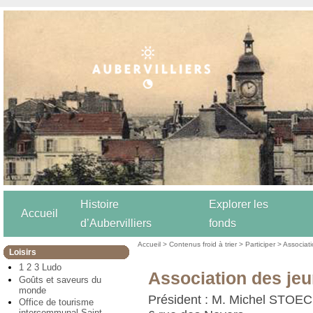
Histoire
Explorer les
Accueil
d’Aubervilliers
fonds
Accueil
>
Contenus froid à trier
>
Participer
>
Associat
Loisirs
1 2 3 Ludo
Association des jeu
Goûts et saveurs du
monde
Président : M. Michel STOE
Office de tourisme
intercommunal Saint-