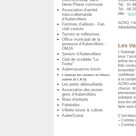
93300 Aube
Denis-Plaine commune
Tél. : 01 4
Tél. : 06 2
Association d’amitié
Mél. :
acro
franco-allemande
d’Aubervilliers
ACRO, l’A
Femmes d’ailleurs - Fan
Albertivill
club couture
Terroirs et millésimes
Office municipal de la
jeunesse d’Aubervilliers -
Les Va
OMJA
L’Auberge 
Seniors d’Aubervilliers
pour l’acc
Club de scrabble "La
prône les v
Frette"
Elle condui
Aubervacances loisirs
ensemble”
contribuer
L’auberge des conteurs et rôdeurs
à la constr
oubliés (A.C.R.O)
ACRO orient
Les petits débrouillards
chacun doi
Association des jeunes
pleinement
gens d’Aubervilliers
solidaire e
Rires d’enfants
tous les c
Palnéolitic
faire sans
Villette loisirs & culture
AuberScène
C’est dans
–
Comme act
–
Comme out