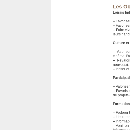
Les Ob
Loisirs lu
–
Favoriser
–
Favoriser
–
Faire viv
leurs hand
Culture et
–
Valoriser
cinéma, l’a
–
Revalori
nouveau).
–
Inciter et
Participat
–
Valoriser
–
Favoriser
de projets 
Formation
–
Fédérer t
–
Lieu de r
–
Informati
–
Venir en 