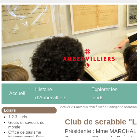
Histoire
Explorer les
Accueil
d’Aubervilliers
fonds
Accueil
>
Contenus froid à trier
>
Participer
>
Associat
Loisirs
1 2 3 Ludo
Club de scrabble "L
Goûts et saveurs du
monde
Présidente : Mme MARCHAL
Office de tourisme
intercommunal Saint-