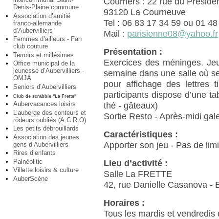
Courriers : 22 rue du Préside
Denis-Plaine commune
93120 La Courneuve
Association d’amitié
Tel : 06 83 17 34 59 ou 01 48
franco-allemande
d’Aubervilliers
Mail :
parisienne08@yahoo.fr
Femmes d’ailleurs - Fan
club couture
Présentation :
Terroirs et millésimes
Exercices des méninges. Jeu 
Office municipal de la
jeunesse d’Aubervilliers -
semaine dans une salle où se
OMJA
pour affichage des lettres 
Seniors d’Aubervilliers
participants dispose d’une ta
Club de scrabble "La Frette"
Aubervacances loisirs
thé - gâteaux)
L’auberge des conteurs et
Sortie Resto - Après-midi gale
rôdeurs oubliés (A.C.R.O)
Les petits débrouillards
Caractéristiques :
Association des jeunes
Apporter son jeu - Pas de limi
gens d’Aubervilliers
Rires d’enfants
Palnéolitic
Lieu d’activité :
Villette loisirs & culture
Salle La FRETTE
AuberScène
42, rue Danielle Casanova - E
Horaires :
Tous les mardis et vendredis