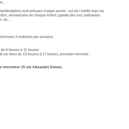
.....
manifestations sont prévues chaque année : pot de l’amitié avec les
rties, anniversaire de chaque enfant, galette des rois, halloween,
, etc....
ctionnons 3 matinées par semaine :
 de 9 heures à 11 heures
i sur deux de 10 heures à 17 heures, prochain mercredi :
s rencontrer 35 rue Alexandre Dumas
.