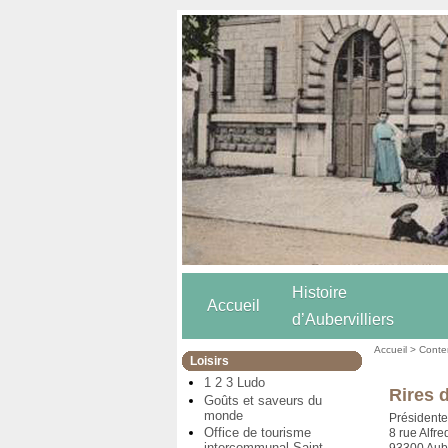
Histoire
Accueil
d’Aubervilliers
Accueil
>
Conten
Loisirs
1 2 3 Ludo
Rires 
Goûts et saveurs du
monde
Président
Office de tourisme
8 rue Alfre
intercommunal Saint-