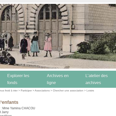
Explorer les
Archives en
L’atelier des
fonds
ligne
archives
us froid à trier
>
Participer
>
Associations
>
Chercher une association
>
Loisirs
d’enfants
e : Mme Yamina CHACOU
d Jarry