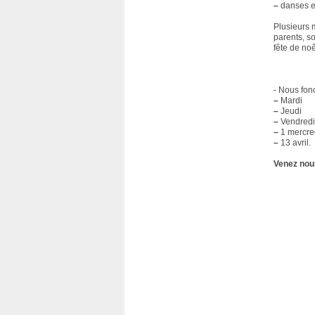
–
danses etc
Plusieurs 
parents, so
fête de noêl
- Nous fon
–
Mardi
–
Jeudi
–
Vendredi
–
1 mercred
–
13 avril.
Venez nou