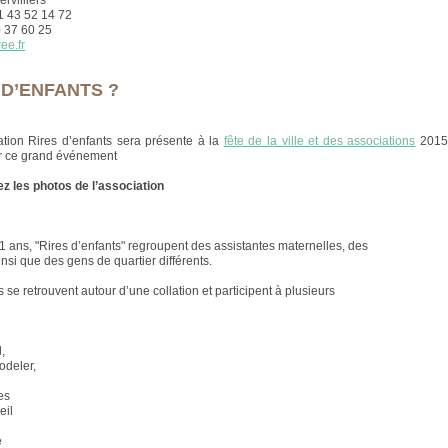
rvilliers
01 43 52 14 72
0 37 60 25
ee.fr
 D’ENFANTS ?
tion Rires d’enfants sera présente à la
fête de la ville et des associations
2015,
r ce grand événement
z les photos de l’association
1 ans, "Rires d’enfants" regroupent des assistantes maternelles, des
si que des gens de quartier différents.
 se retrouvent autour d’une collation et participent à plusieurs
l,
odeler,
es
eil
e