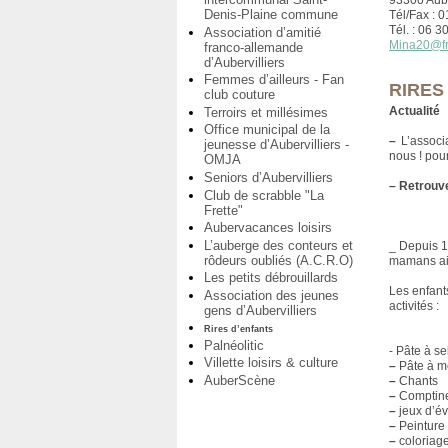
93300 Aube
Denis-Plaine commune
Tél/Fax : 
Tél. : 06 3
Association d’amitié
Mina20@fr
franco-allemande
d’Aubervilliers
Femmes d’ailleurs - Fan
RIRES
club couture
Actualité
Terroirs et millésimes
Office municipal de la
–
L’associa
jeunesse d’Aubervilliers -
nous ! pou
OMJA
Seniors d’Aubervilliers
–
Retrouve
Club de scrabble "La
Frette"
Aubervacances loisirs
L’auberge des conteurs et
_ Depuis 1
rôdeurs oubliés (A.C.R.O)
mamans ain
Les petits débrouillards
Les enfants
Association des jeunes
activités :
gens d’Aubervilliers
Rires d’enfants
Palnéolitic
- Pâte à se
Villette loisirs & culture
–
Pâte à m
AuberScène
–
Chants
–
Comptin
–
jeux d’év
–
Peinture
–
coloriag