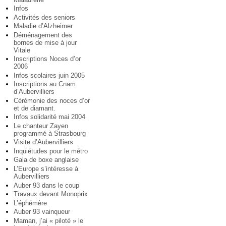
Infos
Activités des seniors
Maladie d’Alzheimer
Déménagement des
bornes de mise à jour
Vitale
Inscriptions Noces d’or
2006
Infos scolaires juin 2005
Inscriptions au Cnam
d’Aubervilliers
Cérémonie des noces d’or
et de diamant.
Infos solidarité mai 2004
Le chanteur Zayen
programmé à Strasbourg
Visite d’Aubervilliers
Inquiétudes pour le métro
Gala de boxe anglaise
L’Europe s’intéresse à
Aubervilliers
Auber 93 dans le coup
Travaux devant Monoprix
L’éphémère
Auber 93 vainqueur
Maman, j’ai « piloté » le