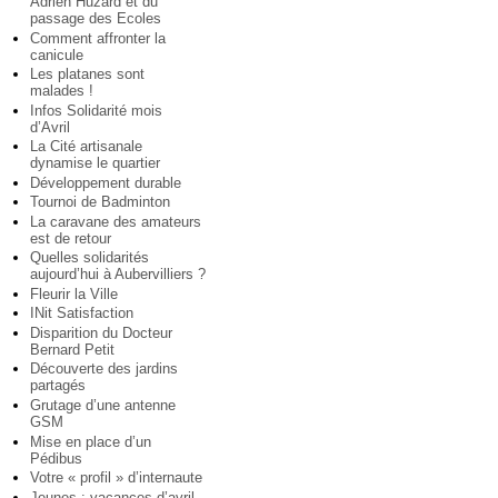
Adrien Huzard et du
passage des Ecoles
Comment affronter la
canicule
Les platanes sont
malades !
Infos Solidarité mois
d’Avril
La Cité artisanale
dynamise le quartier
Développement durable
Tournoi de Badminton
La caravane des amateurs
est de retour
Quelles solidarités
aujourd’hui à Aubervilliers ?
Fleurir la Ville
INit Satisfaction
Disparition du Docteur
Bernard Petit
Découverte des jardins
partagés
Grutage d’une antenne
GSM
Mise en place d’un
Pédibus
Votre « profil » d’internaute
Jeunes : vacances d’avril