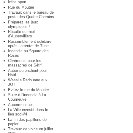
Infos sport
Rue du Moutier
Travaux dans le bureau de
poste des Quatre-Chemins
Préparez les jeux
olympiques !
Récolte du miel
d’Aubervilliers
Rassemblement solidaire
après l’attentat de Tunis
Incendie au Square des
Roses
Cérémonie pour les
massacres de Sétif
Auber surenchérit pour
Haïti
Wassila Redouane aux
JO !
Evitez la rue du Moutier
Suite à l’incendie à La
Courneuve
Aubermensuel
La Ville investit dans le
lien soci@l
La fin des papillons de
papier
Travaux de voirie en juillet