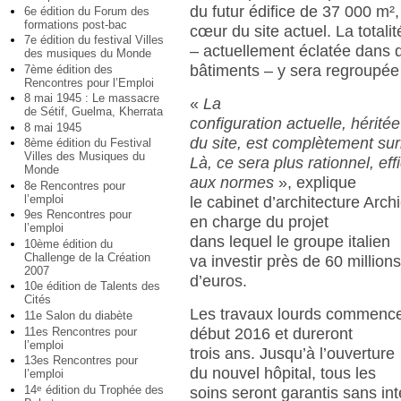
du futur édifice de 37 000 m²,
6e édition du Forum des
formations post-bac
cœur du site actuel. La totali
7e édition du festival Villes
– actuellement éclatée dans 
des musiques du Monde
bâtiments – y sera regroupée
7ème édition des
Rencontres pour l’Emploi
8 mai 1945 : Le massacre
«
La
de Sétif, Guelma, Kherrata
configuration actuelle, héritée 
8 mai 1945
du site, est complètement surr
8ème édition du Festival
Villes des Musiques du
Là, ce sera plus rationnel, eff
Monde
aux normes
», explique
8e Rencontres pour
l’emploi
le cabinet d’architecture Arch
9es Rencontres pour
en charge du projet
l’emploi
dans lequel le groupe italien
10ème édition du
Challenge de la Création
va investir près de 60 million
2007
d’euros.
10e édition de Talents des
Cités
Les travaux lourds commenc
11e Salon du diabète
11es Rencontres pour
début 2016 et dureront
l’emploi
trois ans. Jusqu’à l’ouverture
13es Rencontres pour
du nouvel hôpital, tous les
l’emploi
14
édition du Trophée des
e
soins seront garantis sans int