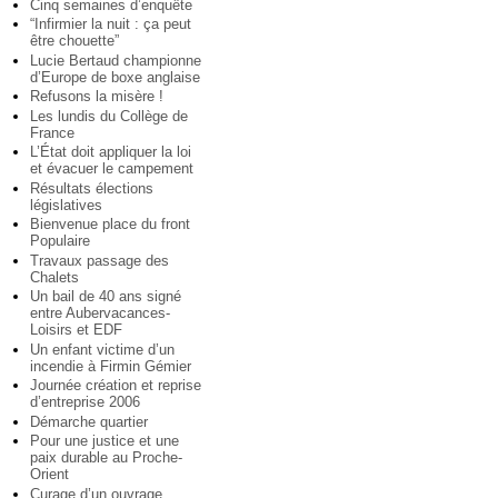
Cinq semaines d’enquête
“Infirmier la nuit : ça peut
être chouette”
Lucie Bertaud championne
d’Europe de boxe anglaise
Refusons la misère !
Les lundis du Collège de
France
L’État doit appliquer la loi
et évacuer le campement
Résultats élections
législatives
Bienvenue place du front
Populaire
Travaux passage des
Chalets
Un bail de 40 ans signé
entre Aubervacances-
Loisirs et EDF
Un enfant victime d’un
incendie à Firmin Gémier
Journée création et reprise
d’entreprise 2006
Démarche quartier
Pour une justice et une
paix durable au Proche-
Orient
Curage d’un ouvrage