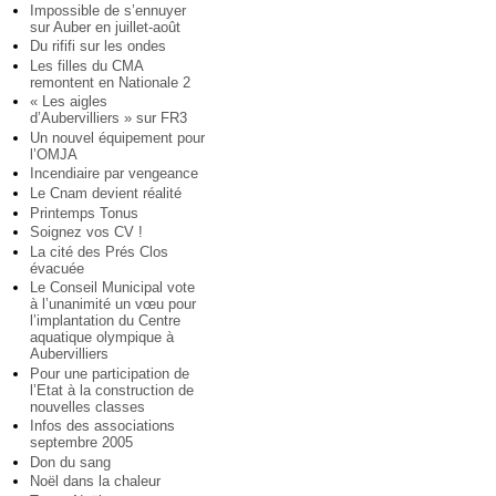
Impossible de s’ennuyer
sur Auber en juillet-août
Du rififi sur les ondes
Les filles du CMA
remontent en Nationale 2
« Les aigles
d’Aubervilliers » sur FR3
Un nouvel équipement pour
l’OMJA
Incendiaire par vengeance
Le Cnam devient réalité
Printemps Tonus
Soignez vos CV !
La cité des Prés Clos
évacuée
Le Conseil Municipal vote
à l’unanimité un vœu pour
l’implantation du Centre
aquatique olympique à
Aubervilliers
Pour une participation de
l’Etat à la construction de
nouvelles classes
Infos des associations
septembre 2005
Don du sang
Noël dans la chaleur