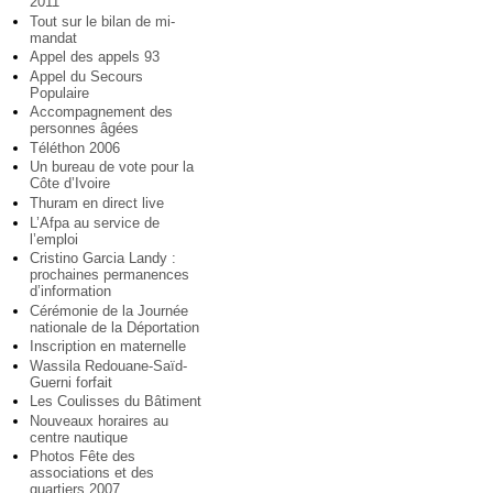
2011
Tout sur le bilan de mi-
mandat
Appel des appels 93
Appel du Secours
Populaire
Accompagnement des
personnes âgées
Téléthon 2006
Un bureau de vote pour la
Côte d’Ivoire
Thuram en direct live
L’Afpa au service de
l’emploi
Cristino Garcia Landy :
prochaines permanences
d’information
Cérémonie de la Journée
nationale de la Déportation
Inscription en maternelle
Wassila Redouane-Saïd-
Guerni forfait
Les Coulisses du Bâtiment
Nouveaux horaires au
centre nautique
Photos Fête des
associations et des
quartiers 2007