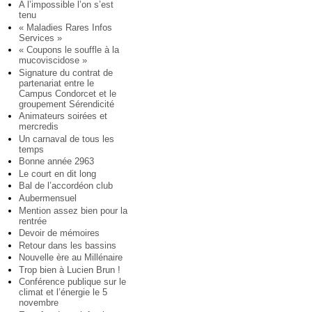
A l’impossible l’on s’est
tenu
« Maladies Rares Infos
Services »
« Coupons le souffle à la
mucoviscidose »
Signature du contrat de
partenariat entre le
Campus Condorcet et le
groupement Sérendicité
Animateurs soirées et
mercredis
Un carnaval de tous les
temps
Bonne année 2963
Le court en dit long
Bal de l’accordéon club
Aubermensuel
Mention assez bien pour la
rentrée
Devoir de mémoires
Retour dans les bassins
Nouvelle ère au Millénaire
Trop bien à Lucien Brun !
Conférence publique sur le
climat et l’énergie le 5
novembre