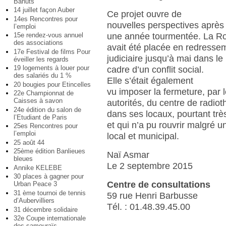
Bahuts
14 juillet façon Auber
Ce projet ouvre de
14es Rencontres pour
nouvelles perspectives après
l’emploi
une année tourmentée. La Ro
15e rendez-vous annuel
des associations
avait été placée en redresse
17e Festival de films Pour
judiciaire jusqu’à mai dans le
éveiller les regards
19 logements à louer pour
cadre d’un conflit social.
des salariés du 1 %
Elle s’était également
20 bougies pour Etincelles
vu imposer la fermeture, par 
22e Championnat de
Caisses à savon
autorités, du centre de radiot
24e édition du salon de
dans ses locaux, pourtant trè
l’Etudiant de Paris
et qui n’a pu rouvrir malgré un
25es Rencontres pour
l’emploi
local et municipal.
25 août 44
25ème édition Banlieues
Naï Asmar
bleues
Le 2 septembre 2015
Annike KELEBE
30 places à gagner pour
Centre de consultations
Urban Peace 3
31 ème tournoi de tennis
59 rue Henri Barbusse
d’Aubervilliers
Tél. : 01.48.39.45.00
31 décembre solidaire
32e Coupe internationale
des samouraïs