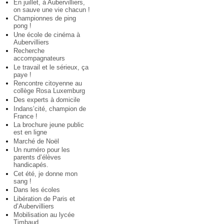
En juillet, à Aubervilliers,
on sauve une vie chacun !
Championnes de ping
pong !
Une école de cinéma à
Aubervilliers
Recherche
accompagnateurs
Le travail et le sérieux, ça
paye !
Rencontre citoyenne au
collège Rosa Luxemburg
Des experts à domicile
Indans’cité, champion de
France !
La brochure jeune public
est en ligne
Marché de Noël
Un numéro pour les
parents d’élèves
handicapés.
Cet été, je donne mon
sang !
Dans les écoles
Libération de Paris et
d’Aubervilliers
Mobilisation au lycée
Timbaud