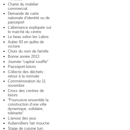
Charte du mobilier
commercial
Demande de carte
nationale d’identité ou de
passeport
L’alternance expliquée sur
le marché du centre
Le beau selon les Labos
Auber 93 en quête de
victoire
Choix du nom de famille
Bonne année 2013
Journée “capital souffle”
Passeport-loisirs
Collecte des déchets :
retour à la normale
Commémoration du 11
novembre
Cross des centres de
loisirs
“Poursuivre ensemble la
construction d’une ville
dynamique, solidaire,
tolérante”
L’amour des jeux
Aubervilliers fait mouche
Stage de cuisine turc