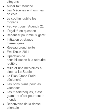
citoyens
Auber fait Mouche
Les Mécènes en hommes
de coin
Le couffin justifie les
moyens
Feu vert pour l’Agenda 21
L’égalité en question
Recenser pour mieux gérer
Initiation et stages
thématiques
Réseau bronchiolite
Été Tonus 2011
Opération de
sensibilisation à la sécurité
routière
Mille et une merveilles au
cinéma Le Studio
Le Plan Grand Froid
déclenché
Les bons plans pour les
vacances
Les médiathèques, c’est
gratuit et c’est pour tout le
monde
Découverte de la danse
orientale