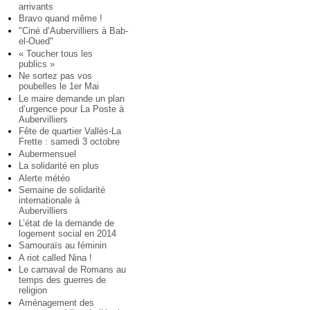
arrivants
Bravo quand même !
"Ciné d’Aubervilliers à Bab-
el-Oued"
« Toucher tous les
publics »
Ne sortez pas vos
poubelles le 1er Mai
Le maire demande un plan
d’urgence pour La Poste à
Aubervilliers
Fête de quartier Vallès-La
Frette : samedi 3 octobre
Aubermensuel
La solidarité en plus
Alerte météo
Semaine de solidarité
internationale à
Aubervilliers
L’état de la demande de
logement social en 2014
Samouraïs au féminin
A riot called Nina !
Le carnaval de Romans au
temps des guerres de
religion
Aménagement des