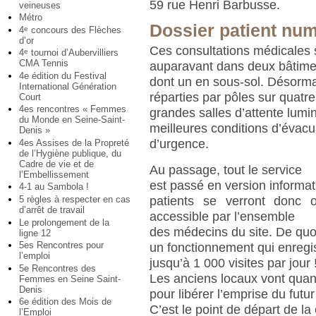
59 rue Henri Barbusse.
veineuses
Métro
Dossier patient nu
4
concours des Flèches
e
d’or
Ces consultations médicales s
4
tournoi d’Aubervilliers
e
CMA Tennis
auparavant dans deux bâtime
4e édition du Festival
dont un en sous-sol. Désormai
International Génération
réparties par pôles sur quatr
Court
4es rencontres « Femmes
grandes salles d’attente lumin
du Monde en Seine-Saint-
meilleures conditions d’évacu
Denis »
d’urgence.
4es Assises de la Propreté
de l’Hygiène publique, du
Cadre de vie et de
Au passage, tout le service
l’Embellissement
est passé en version informat
4-1 au Sambola !
patients se verront donc 
5 règles à respecter en cas
d’arrêt de travail
accessible par l’ensemble
Le prolongement de la
des médecins du site. De quoi 
ligne 12
5es Rencontres pour
un fonctionnement qui enregi
l’emploi
jusqu’à 1 000 visites par jour 
5e Rencontres des
Les anciens locaux vont quan
Femmes en Seine Saint-
Denis
pour libérer l’emprise du futur
6e édition des Mois de
C’est le point de départ de la
l’Emploi