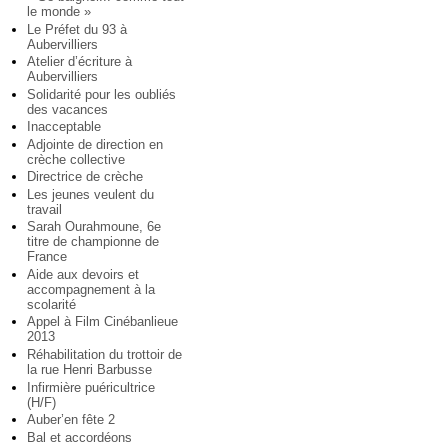
le monde »
Le Préfet du 93 à
Aubervilliers
Atelier d’écriture à
Aubervilliers
Solidarité pour les oubliés
des vacances
Inacceptable
Adjointe de direction en
crèche collective
Directrice de crèche
Les jeunes veulent du
travail
Sarah Ourahmoune, 6e
titre de championne de
France
Aide aux devoirs et
accompagnement à la
scolarité
Appel à Film Cinébanlieue
2013
Réhabilitation du trottoir de
la rue Henri Barbusse
Infirmière puéricultrice
(H/F)
Auber’en fête 2
Bal et accordéons