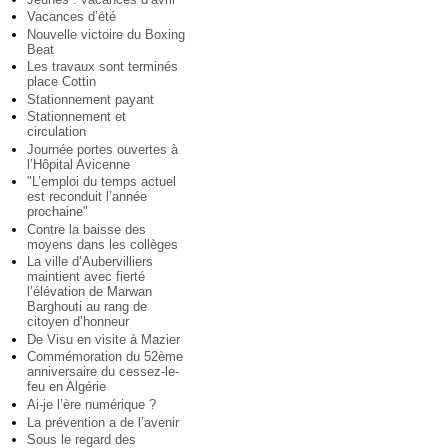
Vacances d’été
Nouvelle victoire du Boxing
Beat
Les travaux sont terminés
place Cottin
Stationnement payant
Stationnement et
circulation
Journée portes ouvertes à
l’Hôpital Avicenne
"L’emploi du temps actuel
est reconduit l’année
prochaine"
Contre la baisse des
moyens dans les collèges
La ville d’Aubervilliers
maintient avec fierté
l’élévation de Marwan
Barghouti au rang de
citoyen d’honneur
De Visu en visite à Mazier
Commémoration du 52ème
anniversaire du cessez-le-
feu en Algérie
Ai-je l’ère numérique ?
La prévention a de l’avenir
Sous le regard des