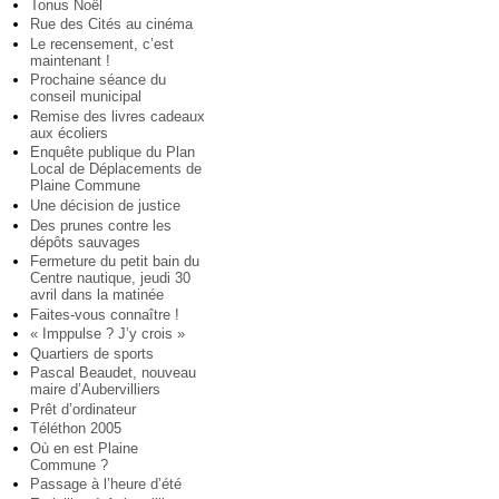
Tonus Noël
Rue des Cités au cinéma
Le recensement, c’est
maintenant !
Prochaine séance du
conseil municipal
Remise des livres cadeaux
aux écoliers
Enquête publique du Plan
Local de Déplacements de
Plaine Commune
Une décision de justice
Des prunes contre les
dépôts sauvages
Fermeture du petit bain du
Centre nautique, jeudi 30
avril dans la matinée
Faites-vous connaître !
« Imppulse ? J’y crois »
Quartiers de sports
Pascal Beaudet, nouveau
maire d’Aubervilliers
Prêt d’ordinateur
Téléthon 2005
Où en est Plaine
Commune ?
Passage à l’heure d’été