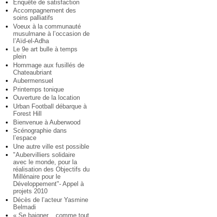
Enquête de satisfaction
Accompagnement des
soins palliatifs
Voeux à la communauté
musulmane à l’occasion de
l’Aïd-el-Adha
Le 9e art bulle à temps
plein
Hommage aux fusillés de
Chateaubriant
Aubermensuel
Printemps tonique
Ouverture de la location
Urban Football débarque à
Forest Hill
Bienvenue à Auberwood
Scénographie dans
l’espace
Une autre ville est possible
"Aubervilliers solidaire
avec le monde, pour la
réalisation des Objectifs du
Millénaire pour le
Développement"- Appel à
projets 2010
Décès de l’acteur Yasmine
Belmadi
« Se baigner... comme tout