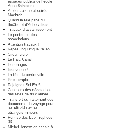
espaces publics de l’école
Anne Sylvestre
Atelier cuisine et soirée
Maghreb
Quand la télé parle du
théâtre et d’Aubervilliers
Travaux d’assainissement
Le printemps des
associations
Attention travaux !
Repas linguistique italien
Circul ’Livre
Le Parc Canal
Hommages
Bienvenue !
La fête du centre-ville
Proxi-emploi
Rejoignez Sol En Si
Concours des décorations
des fêtes de fin d’année
Transfert du traitement des
documents de voyage pour
les réfugiés et les
étrangers mineurs
Remise des Éco Trophées
93
Michel Jonasz en escale à