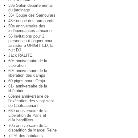
33e Salon départemental
du jardinage
35
Coupe des Samouraïs
e
43e coupe des samouraïs
50e anniversaire des
indépendances africaines
56 invitations pour 2
personnes à gagner pour
assister à UNIGHTED, la
nuit DJ
Jack RALITE
60
anniversaire de la
e
Libération
60
anniversaire de la
e
libération des camps
60 piges pour l’Omja
61
anniversaire de la
e
libération
63ème anniversaire de
l’exécution des vingt-sept
de Châteaubriant
66e anniversaire de la
Libération de Paris et
d’Aubervilliers
70e anniversaire de la
disparition de Marcel Reine
72 % des habitants