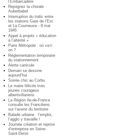
l’Embarcadère
Rejoignez la chorale
Auberbabel
Interruption du trafic entre
les stations Gare de l’Est
et La Courneuve - 8 mai
1945
Appel à projets « éducation
à l’altérité »
Paris Métropole : où va-t-
on ?
Réglementation temporaire
du stationnement
Alerte canicule
Demain se dessine
aujourd’hui
Soirée chic au Corbu
Le maire félicite trois
jeunes courageux
albertivillariens
La Région Ile-de-France
consulte les Franciliens
sur l’avenir du territoire
Balade urbaine : l’emploi,
l’agglo y travaille !
Journée création et reprise
d’entreprise en Seine-
Saint-Denis