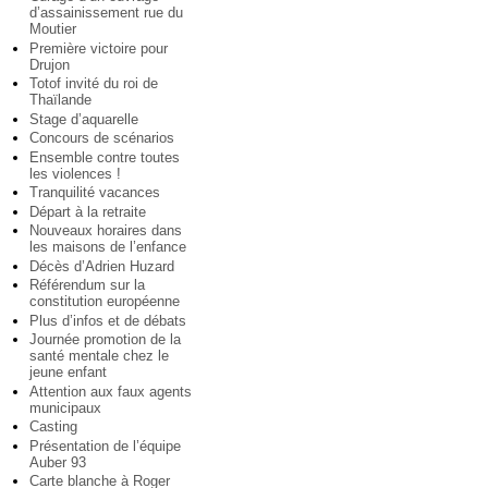
d’assainissement rue du
Moutier
Première victoire pour
Drujon
Totof invité du roi de
Thaïlande
Stage d’aquarelle
Concours de scénarios
Ensemble contre toutes
les violences !
Tranquilité vacances
Départ à la retraite
Nouveaux horaires dans
les maisons de l’enfance
Décès d’Adrien Huzard
Référendum sur la
constitution européenne
Plus d’infos et de débats
Journée promotion de la
santé mentale chez le
jeune enfant
Attention aux faux agents
municipaux
Casting
Présentation de l’équipe
Auber 93
Carte blanche à Roger