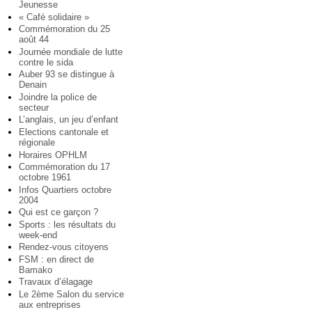
Jeunesse
« Café solidaire »
Commémoration du 25
août 44
Journée mondiale de lutte
contre le sida
Auber 93 se distingue à
Denain
Joindre la police de
secteur
L’anglais, un jeu d’enfant
Elections cantonale et
régionale
Horaires OPHLM
Commémoration du 17
octobre 1961
Infos Quartiers octobre
2004
Qui est ce garçon ?
Sports : les résultats du
week-end
Rendez-vous citoyens
FSM : en direct de
Bamako
Travaux d’élagage
Le 2ème Salon du service
aux entreprises