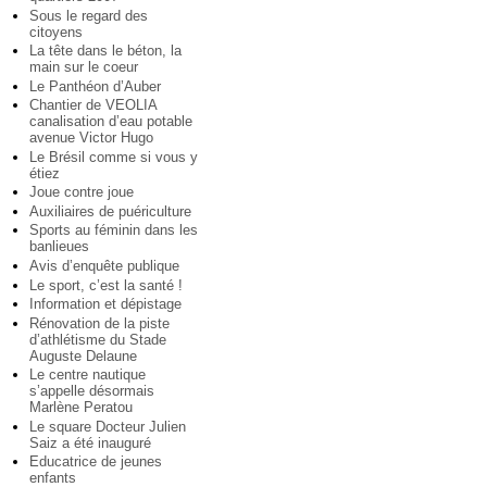
Sous le regard des
citoyens
La tête dans le béton, la
main sur le coeur
Le Panthéon d’Auber
Chantier de VEOLIA
canalisation d’eau potable
avenue Victor Hugo
Le Brésil comme si vous y
étiez
Joue contre joue
Auxiliaires de puériculture
Sports au féminin dans les
banlieues
Avis d’enquête publique
Le sport, c’est la santé !
Information et dépistage
Rénovation de la piste
d’athlétisme du Stade
Auguste Delaune
Le centre nautique
s’appelle désormais
Marlène Peratou
Le square Docteur Julien
Saiz a été inauguré
Educatrice de jeunes
enfants