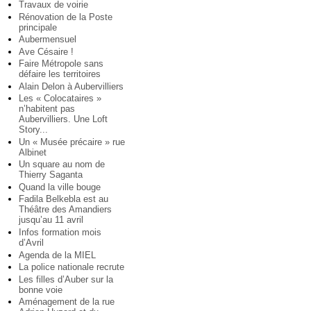
Travaux de voirie
Rénovation de la Poste
principale
Aubermensuel
Ave Césaire !
Faire Métropole sans
défaire les territoires
Alain Delon à Aubervilliers
Les « Colocataires »
n’habitent pas
Aubervilliers. Une Loft
Story...
Un « Musée précaire » rue
Albinet
Un square au nom de
Thierry Saganta
Quand la ville bouge
Fadila Belkebla est au
Théâtre des Amandiers
jusqu’au 11 avril
Infos formation mois
d’Avril
Agenda de la MIEL
La police nationale recrute
Les filles d’Auber sur la
bonne voie
Aménagement de la rue