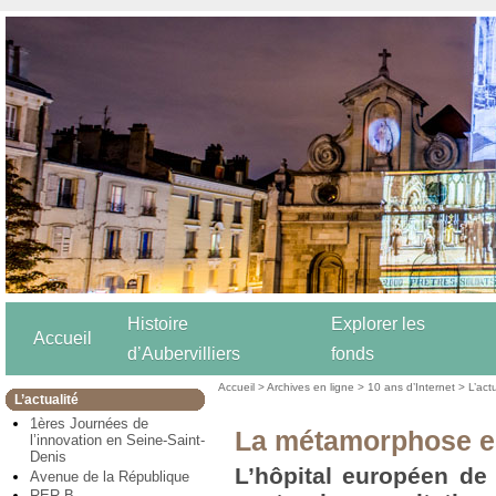
Histoire
Explorer les
Accueil
d’Aubervilliers
fonds
Accueil
>
Archives en ligne
>
10 ans d’Internet
>
L’act
L’actualité
1ères Journées de
La métamorphose e
l’innovation en Seine-Saint-
Denis
L’hôpital européen de
Avenue de la République
RER B