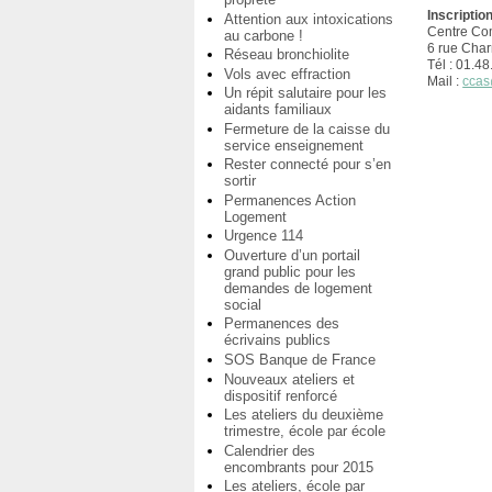
Inscriptio
Attention aux intoxications
Centre Co
au carbone !
6 rue Char
Réseau bronchiolite
Tél : 01.4
Vols avec effraction
Mail :
ccas
Un répit salutaire pour les
aidants familiaux
Fermeture de la caisse du
service enseignement
Rester connecté pour s’en
sortir
Permanences Action
Logement
Urgence 114
Ouverture d’un portail
grand public pour les
demandes de logement
social
Permanences des
écrivains publics
SOS Banque de France
Nouveaux ateliers et
dispositif renforcé
Les ateliers du deuxième
trimestre, école par école
Calendrier des
encombrants pour 2015
Les ateliers, école par