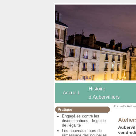
Histoire
Accueil
d’Aubervilliers
Accueil
>
Archiv
Pratique
Engagé.es contre les
Atelie
discriminations : le guide
de l’égalité
Aubervil
Les nouveaux jours de
vendred
ramassage des poubelles