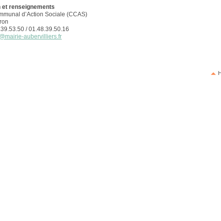
n et renseignements
mmunal d’Action Sociale (CCAS)
ron
8.39.53.50 / 01.48.39.50.16
@mairie-aubervilliers.fr
H