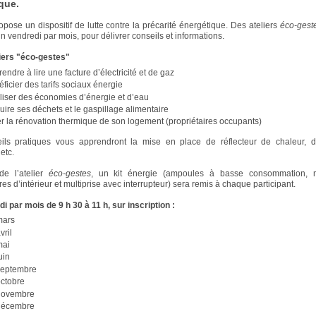
que.
ropose un dispositif de lutte contre la précarité énergétique. Des ateliers
éco-gest
n vendredi par mois, pour délivrer conseils et informations.
iers "éco-gestes"
endre à lire une facture d’électricité et de gaz
ficier des tarifs sociaux énergie
iser des économies d’énergie et d’eau
ire ses déchets et le gaspillage alimentaire
r la rénovation thermique de son logement (propriétaires occupants)
ils pratiques vous apprendront la mise en place de réflecteur de chaleur, d
etc.
de l’atelier
éco-gestes
, un kit énergie (ampoules à basse consommation, 
s d’intérieur et multiprise avec interrupteur) sera remis à chaque participant.
i par mois de 9 h 30 à 11 h, sur inscription :
mars
vril
mai
uin
septembre
octobre
novembre
décembre