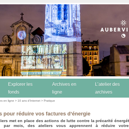
Explorer les
Archives en
L’atelier des
fonds
ligne
archives
es en ligne
>
10 ans d’Internet
>
Pratique
rs pour réduire vos factures d’énergie
liers met en place des actions de lutte contre la précarité énergé
i par mois, des ateliers vous apprennent à réduire votre