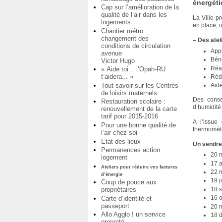
énergéti
Cap sur l’amélioration de la
qualité de l’air dans les
La Ville p
logements
en place, u
Chantier métro :
changement des
–
Des atel
conditions de circulation
Appr
avenue
Béné
Victor Hugo
Réal
« Aide toi... l’Opah-RU
t’aidera... »
Rédu
Tout savoir sur les Centres
Aide
de loisirs maternels
Des conse
Restauration scolaire :
d’humidité 
renouvellement de la carte
tarif pour 2015-2016
A l’issue 
Pour une bonne qualité de
thermomètre
l’air chez soi
Etat des lieux
Un vendred
Permanences action
20 
logement
17 a
Ateliers pour réduire vos factures
22 
d’énergie
19 j
Coup de pouce aux
18 
propriétaires
16 
Carte d’identité et
passeport
20 
Allo Agglo ! un service
18 
propreté