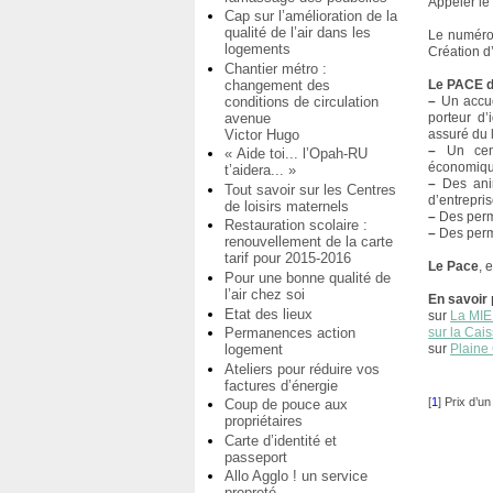
Appeler le
Cap sur l’amélioration de la
qualité de l’air dans les
Le numéro 
logements
Création d
Chantier métro :
changement des
Le PACE d
conditions de circulation
–
Un accue
avenue
porteur d’
Victor Hugo
assuré du 
–
Un cent
« Aide toi... l’Opah-RU
économique
t’aidera... »
–
Des anima
Tout savoir sur les Centres
d’entrepri
de loisirs maternels
–
Des perm
Restauration scolaire :
–
Des perma
renouvellement de la carte
tarif pour 2015-2016
Le Pace
, 
Pour une bonne qualité de
l’air chez soi
En savoir 
Etat des lieux
sur
La MIE
Permanences action
sur la Cai
logement
sur
Plain
Ateliers pour réduire vos
factures d’énergie
[
1
]
Prix d’un
Coup de pouce aux
propriétaires
Carte d’identité et
passeport
Allo Agglo ! un service
propreté