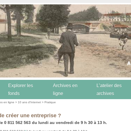
Explorer les
Archives en
L’atelier des
fonds
ligne
archives
es en ligne
>
10 ans d’Internet
>
Pratique
de créer une entreprise ?
le 0 811 562 563 du lundi au vendredi de 9 h 30 à 13 h.