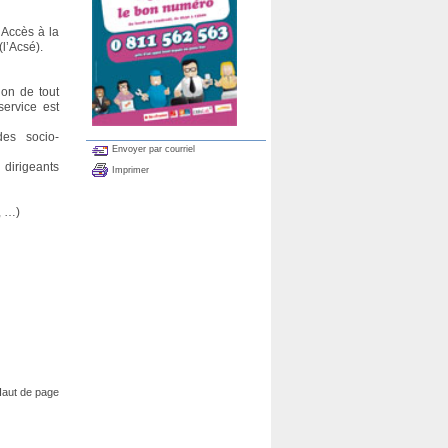
’Accès à la
(l’Acsé).
ion de tout
service est
es socio-
Envoyer par courriel
 dirigeants
Imprimer
, …)
aut de page