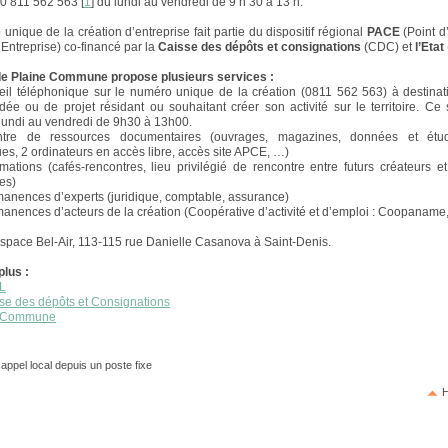
 0 811 562 563
[
1
]
du lundi au vendredi de 9 h 30 à 13 h.
unique de la création d’entreprise fait partie du dispositif régional
PACE
(Point d
’Entreprise) co-financé par la
Caisse des dépôts et consignations
(CDC) et
l’Etat
e Plaine Commune propose plusieurs services :
il téléphonique sur le numéro unique de la création (0811 562 563) à destinat
idée ou de projet résidant ou souhaitant créer son activité sur le territoire. Ce 
lundi au vendredi de 9h30 à 13h00.
re de ressources documentaires (ouvrages, magazines, données et étud
s, 2 ordinateurs en accès libre, accès site APCE, …)
tions (cafés-rencontres, lieu privilégié de rencontre entre futurs créateurs et
ses)
anences d’experts (juridique, comptable, assurance)
nences d’acteurs de la création (Coopérative d’activité et d’emploi : Coopaname
espace Bel-Air, 113-115 rue Danielle Casanova à Saint-Denis.
plus :
L
sse des dépôts et Consignations
e Commune
 appel local depuis un poste fixe
H