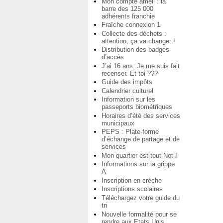
Mon compte ameli : la
barre des 125 000
adhérents franchie
Fraîche connexion 1
Collecte des déchets :
attention, ça va changer !
Distribution des badges
d’accès
J’ai 16 ans. Je me suis fait
recenser. Et toi ???
Guide des impôts
Calendrier culturel
Information sur les
passeports biométriques
Horaires d’été des services
municipaux
PEPS : Plate-forme
d’échange de partage et de
services
Mon quartier est tout Net !
Informations sur la grippe
A
Inscription en crèche
Inscriptions scolaires
Téléchargez votre guide du
tri
Nouvelle formalité pour se
rendre aux Etats Unis