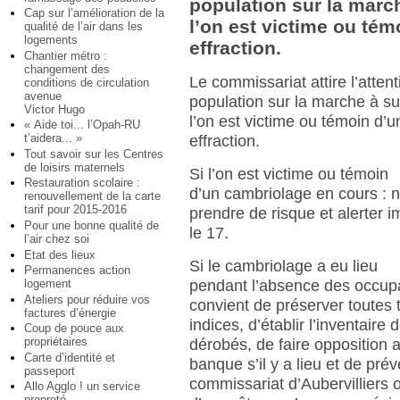
population sur la marc
Cap sur l’amélioration de la
l’on est victime ou tém
qualité de l’air dans les
logements
effraction.
Chantier métro :
changement des
Le commissariat attire l’attent
conditions de circulation
avenue
population sur la marche à su
Victor Hugo
l’on est victime ou témoin d’u
« Aide toi... l’Opah-RU
t’aidera... »
effraction.
Tout savoir sur les Centres
de loisirs maternels
Si l’on est victime ou témoin
Restauration scolaire :
d’un cambriolage en cours : 
renouvellement de la carte
tarif pour 2015-2016
prendre de risque et alerter
Pour une bonne qualité de
le 17.
l’air chez soi
Etat des lieux
Si le cambriolage a eu lieu
Permanences action
logement
pendant l’absence des occupa
Ateliers pour réduire vos
convient de préserver toutes 
factures d’énergie
indices, d’établir l’inventaire 
Coup de pouce aux
propriétaires
dérobés, de faire opposition 
Carte d’identité et
banque s’il y a lieu et de prév
passeport
commissariat d’Aubervilliers
Allo Agglo ! un service
propreté