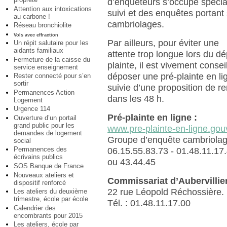
d’enquêteurs s’occupe spéci
Attention aux intoxications
suivi et des enquêtes portant 
au carbone !
cambriolages.
Réseau bronchiolite
Vols avec effraction
Par ailleurs, pour éviter une
Un répit salutaire pour les
aidants familiaux
attente trop longue lors du d
Fermeture de la caisse du
plainte, il est vivement consei
service enseignement
déposer une pré-plainte en li
Rester connecté pour s’en
sortir
suivie d’une proposition de r
Permanences Action
dans les 48 h.
Logement
Urgence 114
Pré-plainte en ligne :
Ouverture d’un portail
grand public pour les
www.pre-plainte-en-ligne.gouv
demandes de logement
Groupe d’enquête cambriolag
social
Permanences des
06.15.55.83.73 - 01.48.11.17
écrivains publics
ou 43.44.45
SOS Banque de France
Nouveaux ateliers et
Commissariat d’Aubervillie
dispositif renforcé
22 rue Léopold Réchossière.
Les ateliers du deuxième
trimestre, école par école
Tél. : 01.48.11.17.00
Calendrier des
encombrants pour 2015
Les ateliers, école par