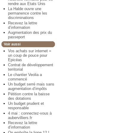
rendre aux Etats Unis
La Halde ouvre une
permanence contre les
discriminations
Recevez la lettre
d’information
Augmentation des prix du
passeport
Voir aussi
Vos achats sur internet =
un coup de pouce pour
Epicéas
Contrat de développement
territorial
Le chantier Veolia a
commencé
Un budget serré mais sans
augmentation d’impôts
Pétition contre la baisse
des dotations
Un budget prudent et
responsable
4 mai : connectez-vous à
aubervilliers.fr
Recevez la lettre
d’information
On emboîte la ligne 12 !