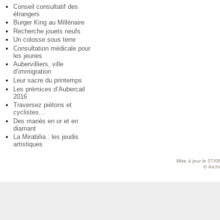
Conseil consultatif des
étrangers
Burger King au Millénaire
Recherche jouets neufs
Un colosse sous terre
Consultation médicale pour
les jeunes
Aubervilliers, ville
d’immigration
Leur sacre du printemps
Les prémices d’Aubercail
2016
Traversez piétons et
cyclistes...
Des mariés en or et en
diamant
La Mirabilia : les jeudis
artistiques
Mise à jour le 07/0
© Archiv