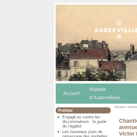
Histoire
Accueil
d’Aubervilliers
Accueil
>
Archiv
Pratique
Engagé.es contre les
Chanti
discriminations : le guide
de l’égalité
avenu
Les nouveaux jours de
Victor
ramassage des poubelles