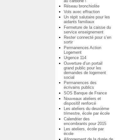
au carbone !
Réseau bronchiolite
Vols avec effraction
Un répit salutaire pour les
aidants familiaux
Fermeture de la caisse du
service enseignement
Rester connecté pour s’en
sortir
Permanences Action
Logement
Urgence 114
Ouverture d’un portail
grand public pour les
demandes de logement
social
Permanences des
écrivains publics
SOS Banque de France
Nouveaux ateliers et
dispositif renforcé
Les ateliers du deuxième
trimestre, école par école
Calendrier des
encombrants pour 2015
Les ateliers, école par
école
Allongement de la durée de