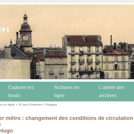
Explorer les
Archives en
L’atelier des
fonds
ligne
archives
es en ligne
>
10 ans d’Internet
>
Pratique
er métro : changement des conditions de circulation
e
 Hugo