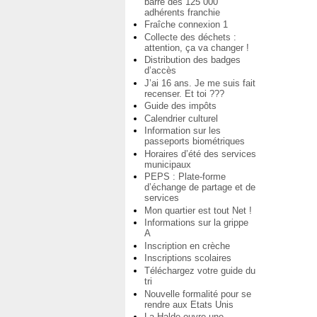
barre des 125 000
adhérents franchie
Fraîche connexion 1
Collecte des déchets :
attention, ça va changer !
Distribution des badges
d’accès
J’ai 16 ans. Je me suis fait
recenser. Et toi ???
Guide des impôts
Calendrier culturel
Information sur les
passeports biométriques
Horaires d’été des services
municipaux
PEPS : Plate-forme
d’échange de partage et de
services
Mon quartier est tout Net !
Informations sur la grippe
A
Inscription en crèche
Inscriptions scolaires
Téléchargez votre guide du
tri
Nouvelle formalité pour se
rendre aux Etats Unis
La Halde ouvre une