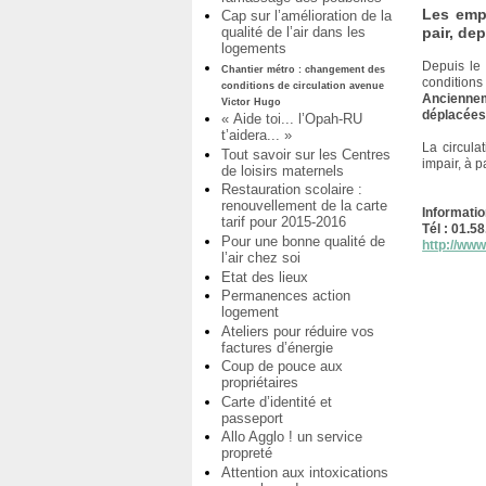
Les empr
Cap sur l’amélioration de la
qualité de l’air dans les
pair, de
logements
Depuis le
Chantier métro : changement des
conditions 
conditions de circulation avenue
Anciennem
Victor Hugo
déplacées 
« Aide toi... l’Opah-RU
t’aidera... »
La circula
Tout savoir sur les Centres
impair, à p
de loisirs maternels
Restauration scolaire :
renouvellement de la carte
Informatio
tarif pour 2015-2016
Tél : 01.5
Pour une bonne qualité de
http://ww
l’air chez soi
Etat des lieux
Permanences action
logement
Ateliers pour réduire vos
factures d’énergie
Coup de pouce aux
propriétaires
Carte d’identité et
passeport
Allo Agglo ! un service
propreté
Attention aux intoxications