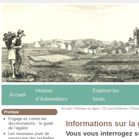
Histoire
Explorer les
Accueil
d’Aubervilliers
fonds
Accueil
>
Archives en ligne
>
10 ans d’Internet
>
Prati
Pratique
Engagé.es contre les
Informations sur la
discriminations : le guide
de l’égalité
Vous vous interrogez su
Les nouveaux jours de
ramassage des poubelles