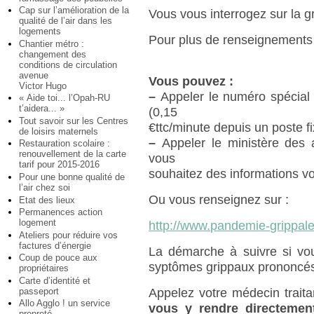
Cap sur l’amélioration de la
Vous vous interrogez sur la g
qualité de l’air dans les
logements
Pour plus de renseignements
Chantier métro :
changement des
conditions de circulation
avenue
Vous pouvez :
Victor Hugo
–
Appeler le numéro spécial 
« Aide toi... l’Opah-RU
t’aidera... »
(0,15
Tout savoir sur les Centres
€ttc/minute depuis un poste fi
de loisirs maternels
–
Appeler le ministère des a
Restauration scolaire :
renouvellement de la carte
vous
tarif pour 2015-2016
souhaitez des informations v
Pour une bonne qualité de
l’air chez soi
Ou vous renseignez sur :
Etat des lieux
Permanences action
logement
http://www.pandemie-grippale
Ateliers pour réduire vos
factures d’énergie
La démarche à suivre si vo
Coup de pouce aux
syptômes grippaux prononcés
propriétaires
Carte d’identité et
passeport
Appelez votre médecin trait
Allo Agglo ! un service
vous y rendre directemen
propreté