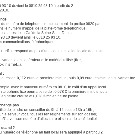
 93 10 devient le 0810 25 93 10 à partir du 2
2010.
ange
e du numéro de téléphone : remplacement du préfixe 0820 par
ns le numéro d’appel de la plate-forme téléphonique.
locataires de la Caf de la Seine-Saint-Denis,
 93 10 devient ainsi le 0810 25 93 10.
des communications téléphoniques.
 tarif correspond au prix d’une communication locale depuis un
t varier selon l’opérateur et le matériel utilisé (fixe,
x Internet...).
l :
ctuel est de 0,112 euro la première minute, puis 0,09 euro les minutes suivantes fac
exemple, avec le nouveau numéro en 0810, le coût d’un appel local
un téléphone fixe pourrait être de : 0,078 € la première minute, puis
 en heure creuse et 0,028 €/mn en heure pleine.
 change pas
ilité de joindre un conseiller de 9h à 12h et de 13h à 16h ;
ur le serveur vocal tous les renseignements sur son dossier,
7h/7, avec son numéro d’allocataire et son code confidentiel.
e quand ?
 numéro de téléphone au tarif local sera appliqué à partir du
2