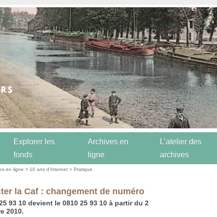
Explorer les
Archives en
L’atelier des
fonds
ligne
archives
es en ligne
>
10 ans d’Internet
>
Pratique
ter la Caf : changement de numéro
25 93 10 devient le 0810 25 93 10 à partir du 2
e 2010.