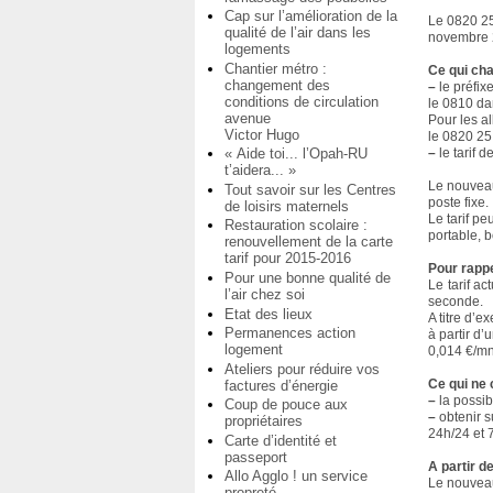
Cap sur l’amélioration de la
Le 0820 25
qualité de l’air dans les
novembre 
logements
Chantier métro :
Ce qui ch
changement des
–
le préfix
conditions de circulation
le 0810 da
avenue
Pour les al
Victor Hugo
le 0820 25
« Aide toi... l’Opah-RU
–
le tarif 
t’aidera... »
Le nouveau
Tout savoir sur les Centres
poste fixe.
de loisirs maternels
Le tarif peu
Restauration scolaire :
portable, bo
renouvellement de la carte
tarif pour 2015-2016
Pour rappe
Pour une bonne qualité de
Le tarif a
l’air chez soi
seconde.
Etat des lieux
A titre d’
Permanences action
à partir d’
logement
0,014 €/mn
Ateliers pour réduire vos
Ce qui ne
factures d’énergie
–
la possib
Coup de pouce aux
–
obtenir s
propriétaires
24h/24 et 
Carte d’identité et
passeport
A partir d
Allo Agglo ! un service
Le nouveau
propreté