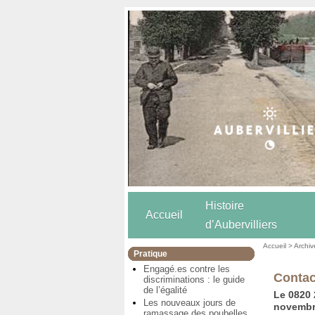
Histoire
Accueil
d’Aubervilliers
Accueil
>
Archiv
Pratique
Engagé.es contre les
Contac
discriminations : le guide
de l’égalité
Le 0820 
Les nouveaux jours de
novembr
ramassage des poubelles