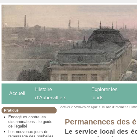
Histoire
Explorer les
Accueil
d’Aubervilliers
fonds
Accueil
>
Archives en ligne
>
10 ans d’Internet
>
Prati
Pratique
Engagé.es contre les
Permanences des éc
discriminations : le guide
de l’égalité
Le service local des é
Les nouveaux jours de
ramassage des poubelles