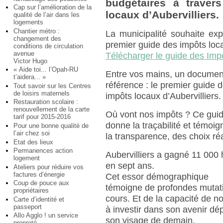
budgétaires à traver
Cap sur l’amélioration de la
locaux d’Aubervilliers.
qualité de l’air dans les
logements
Chantier métro :
La municipalité souhaite exp
changement des
premier guide des impôts loca
conditions de circulation
avenue
Télécharger le guide des Imp
Victor Hugo
« Aide toi... l’Opah-RU
Entre vos mains, un documen
t’aidera... »
référence : le premier guide 
Tout savoir sur les Centres
de loisirs maternels
impôts locaux d’Aubervilliers.
Restauration scolaire :
renouvellement de la carte
Où vont nos impôts ? Ce gui
tarif pour 2015-2016
donne la traçabilité et témoi
Pour une bonne qualité de
l’air chez soi
la transparence, des choix réa
Etat des lieux
Permanences action
Aubervilliers a gagné 11 000 
logement
en sept ans.
Ateliers pour réduire vos
factures d’énergie
Cet essor démographique
Coup de pouce aux
témoigne de profondes mutat
propriétaires
cours. Et de la capacité de not
Carte d’identité et
passeport
à investir dans son avenir d
Allo Agglo ! un service
son visage de demain.
propreté