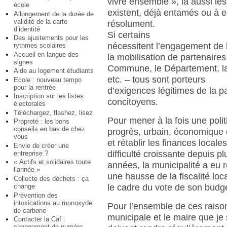
vivre ensemble », là aussi les
école
existent, déjà entamés ou à 
Allongement de la durée de
validité de la carte
résolument.
d’identité
Si certains
Des ajustements pour les
nécessitent l’engagement de l
rythmes scolaires
Accueil en langue des
la mobilisation de partenaires
signes
Commune, le Département, la 
Aide au logement étudiants
etc. – tous sont porteurs
Ecole : nouveau tempo
pour la rentrée
d’exigences légitimes de la p
Inscription sur les listes
concitoyens.
électorales
Téléchargez, flashez, lisez
Pour mener à la fois une poli
Propreté : les bons
conseils en bas de chez
progrès, urbain, économique e
vous
et rétablir les finances locale
Envie de créer une
difficulté croissante depuis pl
entreprise ?
« Actifs et solidaires toute
années, la municipalité a eu 
l’année »
une hausse de la fiscalité loc
Collecte des déchets : ça
change
le cadre du vote de son budg
Prévention des
intoxications au monoxyde
Pour l’ensemble de ces raison
de carbone
municipale et le maire que je 
Contacter la Caf :
changement de numéro