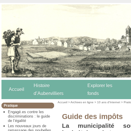
Histoire
Explorer les
Accueil
d’Aubervilliers
fonds
Accueil
>
Archives en ligne
>
10 ans d’Internet
>
Prati
Pratique
Engagé.es contre les
Guide des impôts
discriminations : le guide
de l’égalité
La municipalité so
Les nouveaux jours de
ramassage des poubelles