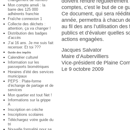
doivent rendre régulièrement
Mon compte ameli : la
comptes, c’est le but de ce gu
barre des 125 000
Ce document, qui sera réédi
adhérents franchie
Fraîche connexion 1
année, permettra à chacun de
Collecte des déchets :
au fil des ans l’utilisation des
attention, ça va changer !
publics et d’évaluer quelles s
Distribution des badges
d’accès
actions engagées.
J’ai 16 ans. Je me suis fait
recenser. Et toi ???
Jacques Salvator
Guide des impôts
Maire d’Aubervilliers
Calendrier culturel
Vice-président de Plaine C
Information sur les
passeports biométriques
Le 9 octobre 2009
Horaires d’été des services
municipaux
PEPS : Plate-forme
d’échange de partage et de
services
Mon quartier est tout Net !
Informations sur la grippe
A
Inscription en crèche
Inscriptions scolaires
Téléchargez votre guide du
tri
Nouvelle formalité pour se