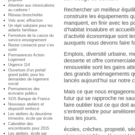
Attention aux intoxications
Rechercher un meilleur équili
au carbone !
Réseau bronchiolite
construire les équipements q
Vols avec effraction
manquent, en finir avec les 
Un répit salutaire pour les
d’habitat insalubre et accueilli
aidants familiaux
Fermeture de la caisse du
d’activité économique sont le
service enseignement
auxquels nous devons faire f
Rester connecté pour s’en
sortir
Emplois, diversité urbaine, me
Permanences Action
Logement
desserte et offre commercial
Urgence 114
renouvelée sont les gains at
Ouverture d’un portail
des grands aménagements qu
grand public pour les
demandes de logement
lancés aujourd’hui sur notre
social
Permanences des
Mais ce que nous engageons
écrivains publics
futur qui se rapproche ne saur
SOS Banque de France
Nouveaux ateliers et
faire oublier tout ce qui doit a
dispositif renforcé
s’entreprendre pour améliorer
Les ateliers du deuxième
tous les jours.
trimestre, école par école
Calendrier des
encombrants pour 2015
écoles, crèches, propreté, sé
Les ateliers, école par