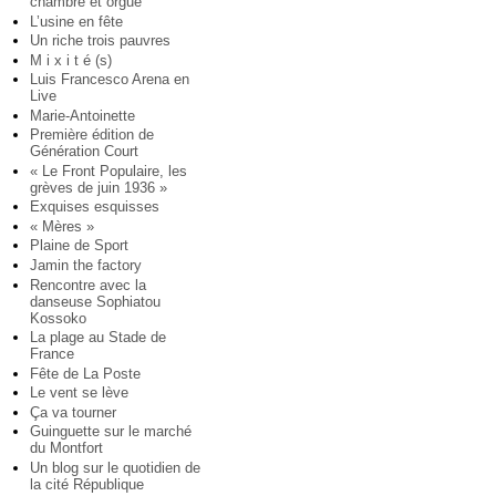
chambre et orgue
L’usine en fête
Un riche trois pauvres
M i x i t é (s)
Luis Francesco Arena en
Live
Marie-Antoinette
Première édition de
Génération Court
« Le Front Populaire, les
grèves de juin 1936 »
Exquises esquisses
« Mères »
Plaine de Sport
Jamin the factory
Rencontre avec la
danseuse Sophiatou
Kossoko
La plage au Stade de
France
Fête de La Poste
Le vent se lève
Ça va tourner
Guinguette sur le marché
du Montfort
Un blog sur le quotidien de
la cité République