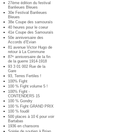
27ème édition du festival
Banlieues Bleues
30e Festival Banlieues
Bleues
38e Coupe des samouraïs
40 heures pour le coeur
41e Coupe des Samouraïs
50e anniversaire des
Accords d’Evian
81 avenue Victor Hugo de
retour à La Commune
87
anniversaire de la fin
e
de la guerre 1914-1918
93 3 01 002 Rue de la
Gare
93, Terres Fertiles !
100% Fight
100 % Fight volume 5 !
100% Fight -
CONTENDERS 15
100 % Gondry
100 % Fight GRAND PRIX
100 % foudil
500 places à 10 € pour voir
Bartabas
1936 en chansons
Soirée de soutien à Brian