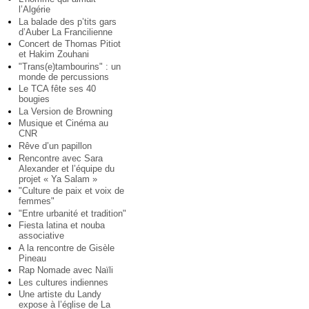
l’Algérie
La balade des p’tits gars
d’Auber La Francilienne
Concert de Thomas Pitiot
et Hakim Zouhani
"Trans(e)tambourins" : un
monde de percussions
Le TCA fête ses 40
bougies
La Version de Browning
Musique et Cinéma au
CNR
Rêve d’un papillon
Rencontre avec Sara
Alexander et l’équipe du
projet « Ya Salam »
"Culture de paix et voix de
femmes"
"Entre urbanité et tradition"
Fiesta latina et nouba
associative
A la rencontre de Gisèle
Pineau
Rap Nomade avec Naïli
Les cultures indiennes
Une artiste du Landy
expose à l’église de La