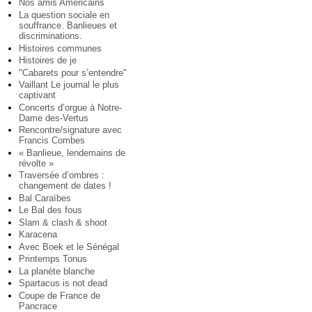
Nos amis Américains
La question sociale en
souffrance. Banlieues et
discriminations.
Histoires communes
Histoires de je
"Cabarets pour s’entendre"
Vaillant Le journal le plus
captivant
Concerts d’orgue à Notre-
Dame des-Vertus
Rencontre/signature avec
Francis Combes
« Banlieue, lendemains de
révolte »
Traversée d’ombres :
changement de dates !
Bal Caraïbes
Le Bal des fous
Slam & clash & shoot
Karacena
Avec Boek et le Sénégal
Printemps Tonus
La planète blanche
Spartacus is not dead
Coupe de France de
Pancrace