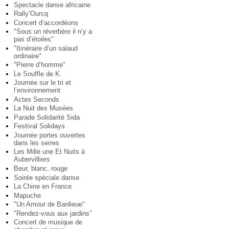
Spectacle danse africaine
Rally’Ourcq
Concert d’accordéons
"Sous un réverbère il n’y a
pas d’étoiles"
"Itinéraire d’un salaud
ordinaire"
"Pierre d’homme"
Le Souffle de K.
Journée sur le tri et
l’environnement
Actes Seconds
La Nuit des Musées
Parade Solidarité Sida
Festival Solidays
Journée portes ouvertes
dans les serres
Les Mille une Et Nuits à
Aubervilliers
Beur, blanc, rouge
Soirée spéciale danse
La Chine en France
Mapuche
"Un Amour de Banlieue"
"Rendez-vous aux jardins”
Concert de musique de