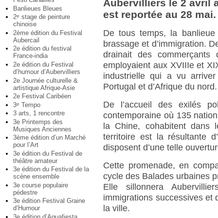
Aubervilliers le 2 avri
Banlieues Bleues
est reportée au 28 mai.
2
stage de peinture
e
chinoise
De tous temps, la banlieue 
2ème édition du Festival
Aubercail
brassage et d’immigration. De
2e édition du festival
drainait des commerçants 
France-india
employaient aux XVIIIe et XIX
2e édition du Festival
d’humour d’Aubervilliers
industrielle qui a vu arriver
2e Journée culturelle &
Portugal et d’Afrique du nord.
artistique Afrique-Asie
2e Festival Caribéen
De l’accueil des exilés p
3
Tempo
e
3 arts, 1 rencontre
contemporaine où 135 nation
3e Printemps des
la Chine, cohabitent dans 
Musiques Anciennes
territoire est la résultante d
3ème édition d’un Marché
pour l’Art
disposent d’une telle ouvert
3e édition du Festival de
théâtre amateur
Cette promenade, en compagn
3e édition du Festival de la
cycle des Balades urbaines 
scène ensemble
3e course populaire
Elle sillonnera Aubervill
pédestre
immigrations successives et de
3e édition Festival Graine
la ville.
d’Humour
3e édition d’Aquafiesta