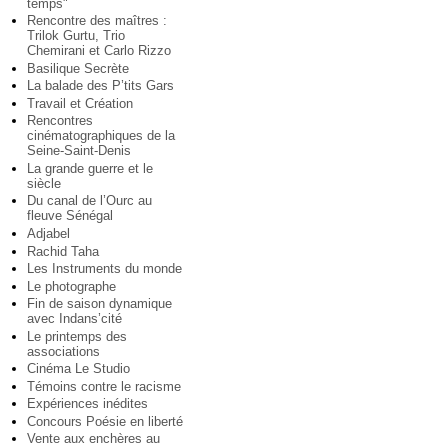
temps"
Rencontre des maîtres :
Trilok Gurtu, Trio
Chemirani et Carlo Rizzo
Basilique Secrète
La balade des P’tits Gars
Travail et Création
Rencontres
cinématographiques de la
Seine-Saint-Denis
La grande guerre et le
siècle
Du canal de l’Ourc au
fleuve Sénégal
Adjabel
Rachid Taha
Les Instruments du monde
Le photographe
Fin de saison dynamique
avec Indans’cité
Le printemps des
associations
Cinéma Le Studio
Témoins contre le racisme
Expériences inédites
Concours Poésie en liberté
Vente aux enchères au