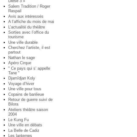
Diese 3 »
Salem Tradition / Roger
Raspail
Avis aux intéressés
A l’affiche du mois de mai
L’actualité du théâtre
Sorties avec l’office du
tourisme
Une ville durable
Cherchez l’artiste, il est
partout
Nathan le sage
Apéro Cirque
" Ce pays qui s’ appelle
Tane "
Djamîdjan Koly
Voyage d’hiver
Une ville pour tous
Copains de banlieue
Retour de guerre suivi de
Bilora
Ateliers théâtre saison
2004
Le Kung Fu
Une ville en débats
La Belle de Cadiz
Les lanternes