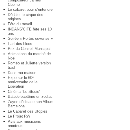
compositeur James
Cuomo
Le cabaret pour s’entendre
Dédale, le cirque des
origines
Fête du travail
INDANS’CITE fête ses 10
ans
Soirée « Portes ouvertes »
L’art des blocs
Prix du Conseil Municipal
Animations du marché de
Noël
Roméo et Juliette version
trash
Dans ma maison
Expo sur le 60
e
anniversaire de la
Libération
Cinéma "Le Studio"
Balade-baptême en zodiac
Zayen dédicace son Album
Barcelona
Le Cabaret des Utopies
Le Projet RW
Avis aux musiciens
amateurs