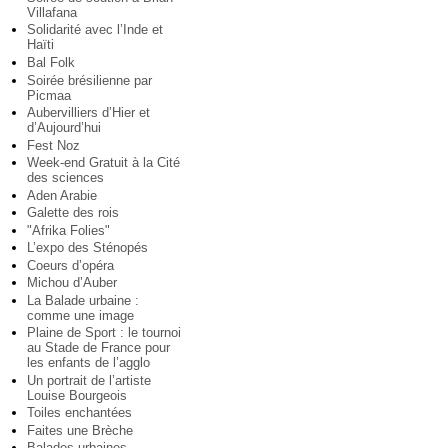
Villafana
Solidarité avec l’Inde et
Haïti
Bal Folk
Soirée brésilienne par
Picmaa
Aubervilliers d’Hier et
d’Aujourd’hui
Fest Noz
Week-end Gratuit à la Cité
des sciences
Aden Arabie
Galette des rois
"Afrika Folies"
L’expo des Sténopés
Coeurs d’opéra
Michou d’Auber
La Balade urbaine :
comme une image
Plaine de Sport : le tournoi
au Stade de France pour
les enfants de l’agglo
Un portrait de l’artiste
Louise Bourgeois
Toiles enchantées
Faites une Brèche
Balades urbaines