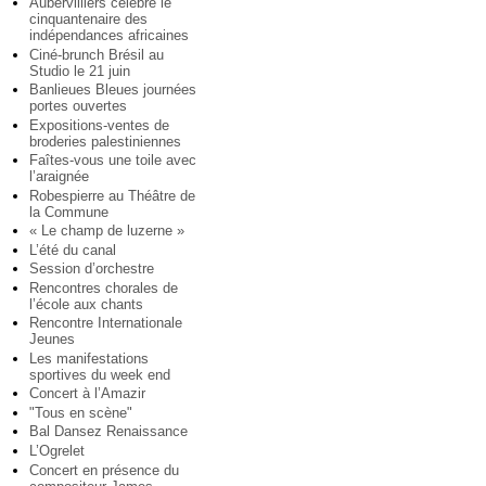
Aubervilliers célèbre le
cinquantenaire des
indépendances africaines
Ciné-brunch Brésil au
Studio le 21 juin
Banlieues Bleues journées
portes ouvertes
Expositions-ventes de
broderies palestiniennes
Faîtes-vous une toile avec
l’araignée
Robespierre au Théâtre de
la Commune
« Le champ de luzerne »
L’été du canal
Session d’orchestre
Rencontres chorales de
l’école aux chants
Rencontre Internationale
Jeunes
Les manifestations
sportives du week end
Concert à l’Amazir
"Tous en scène"
Bal Dansez Renaissance
L’Ogrelet
Concert en présence du