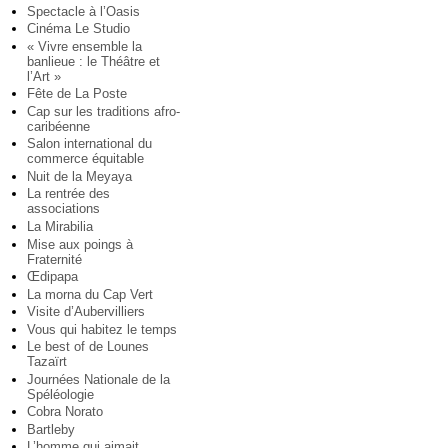
Spectacle à l’Oasis
Cinéma Le Studio
« Vivre ensemble la
banlieue : le Théâtre et
l’Art »
Fête de La Poste
Cap sur les traditions afro-
caribéenne
Salon international du
commerce équitable
Nuit de la Meyaya
La rentrée des
associations
La Mirabilia
Mise aux poings à
Fraternité
Œdipapa
La morna du Cap Vert
Visite d’Aubervilliers
Vous qui habitez le temps
Le best of de Lounes
Tazaïrt
Journées Nationale de la
Spéléologie
Cobra Norato
Bartleby
L’homme qui aimait