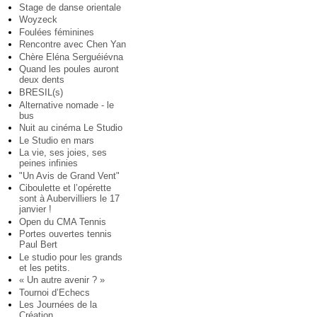
Stage de danse orientale
Woyzeck
Foulées féminines
Rencontre avec Chen Yan
Chère Eléna Serguéiévna
Quand les poules auront
deux dents
BRESIL(s)
Alternative nomade - le
bus
Nuit au cinéma Le Studio
Le Studio en mars
La vie, ses joies, ses
peines infinies
"Un Avis de Grand Vent"
Ciboulette et l’opérette
sont à Aubervilliers le 17
janvier !
Open du CMA Tennis
Portes ouvertes tennis
Paul Bert
Le studio pour les grands
et les petits.
« Un autre avenir ? »
Tournoi d’Echecs
Les Journées de la
Création