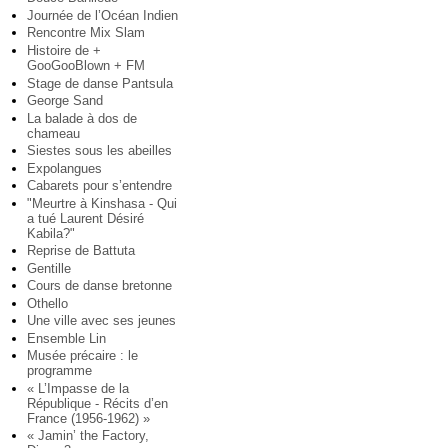
Journée de l’Océan Indien
Rencontre Mix Slam
Histoire de +
GooGooBlown + FM
Stage de danse Pantsula
George Sand
La balade à dos de
chameau
Siestes sous les abeilles
Expolangues
Cabarets pour s’entendre
"Meurtre à Kinshasa - Qui
a tué Laurent Désiré
Kabila?"
Reprise de Battuta
Gentille
Cours de danse bretonne
Othello
Une ville avec ses jeunes
Ensemble Lin
Musée précaire : le
programme
« L’Impasse de la
République - Récits d’en
France (1956-1962) »
« Jamin’ the Factory,