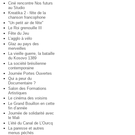
Ciné rencontre Nos futurs
au Studio
Kreatika 2 - fête de la
chanson francophone
"Un petit air de fête"
Le Roi grenouille III
Fête du Jeu
L’agglo à vélo
Glaz au pays des
merveilles
La vieille guerre, la bataille
du Kosovo 1389
La société brésilienne
contemporaine
Journée Portes Ouvertes
Qui a peur du
Documentaire ?
Salon des Formations
Artistiques
Le cinéma des voisins
Le Grand Bouillon en cette
fin d’année
Journée de solidarité avec
le Mali
L’été du Canal de L’Ourcq
La paresse et autres
menus péchés