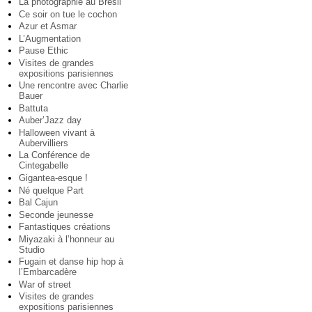
La photographie au Brésil
Ce soir on tue le cochon
Azur et Asmar
L’Augmentation
Pause Ethic
Visites de grandes
expositions parisiennes
Une rencontre avec Charlie
Bauer
Battuta
Auber’Jazz day
Halloween vivant à
Aubervilliers
La Conférence de
Cintegabelle
Gigantea-esque !
Né quelque Part
Bal Cajun
Seconde jeunesse
Fantastiques créations
Miyazaki à l’honneur au
Studio
Fugain et danse hip hop à
l’Embarcadère
War of street
Visites de grandes
expositions parisiennes