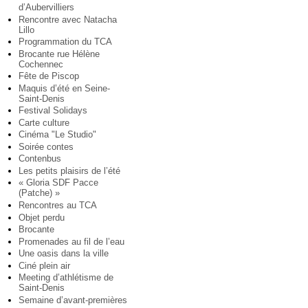
d’Aubervilliers
Rencontre avec Natacha
Lillo
Programmation du TCA
Brocante rue Hélène
Cochennec
Fête de Piscop
Maquis d’été en Seine-
Saint-Denis
Festival Solidays
Carte culture
Cinéma "Le Studio"
Soirée contes
Contenbus
Les petits plaisirs de l’été
« Gloria SDF Pacce
(Patche) »
Rencontres au TCA
Objet perdu
Brocante
Promenades au fil de l’eau
Une oasis dans la ville
Ciné plein air
Meeting d’athlétisme de
Saint-Denis
Semaine d’avant-premières