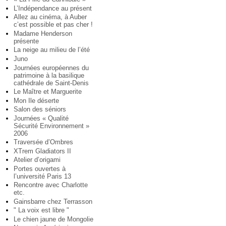
L’Indépendance au présent
Allez au cinéma, à Auber
c’est possible et pas cher !
Madame Henderson
présente
La neige au milieu de l’été
Juno
Journées européennes du
patrimoine à la basilique
cathédrale de Saint-Denis
Le Maître et Marguerite
Mon Ile déserte
Salon des séniors
Journées « Qualité
Sécurité Environnement »
2006
Traversée d’Ombres
XTrem Gladiators II
Atelier d’origami
Portes ouvertes à
l’université Paris 13
Rencontre avec Charlotte
etc.
Gainsbarre chez Terrasson
" La voix est libre "
Le chien jaune de Mongolie