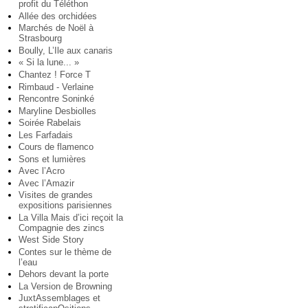
profit du Téléthon
Allée des orchidées
Marchés de Noël à
Strasbourg
Boully, L’Ile aux canaris
« Si la lune... »
Chantez ! Force T
Rimbaud - Verlaine
Rencontre Soninké
Maryline Desbiolles
Soirée Rabelais
Les Farfadais
Cours de flamenco
Sons et lumières
Avec l’Acro
Avec l’Amazir
Visites de grandes
expositions parisiennes
La Villa Mais d’ici reçoit la
Compagnie des zincs
West Side Story
Contes sur le thème de
l’eau
Dehors devant la porte
La Version de Browning
JuxtAssemblages et