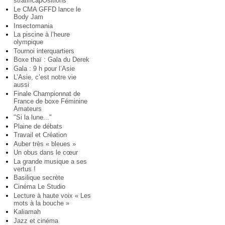
stratificapOsitions
Le CMA GFFD lance le
Body Jam
Insectomania
La piscine à l’heure
olympique
Tournoi interquartiers
Boxe thaï : Gala du Derek
Gala : 9 h pour l’Asie
L’Asie, c’est notre vie
aussi
Finale Championnat de
France de boxe Féminine
Amateurs
"Si la lune..."
Plaine de débats
Travail et Création
Auber très « bleues »
Un obus dans le cœur
La grande musique a ses
vertus !
Basilique secrète
Cinéma Le Studio
Lecture à haute voix « Les
mots à la bouche »
Kaliamah
Jazz et cinéma