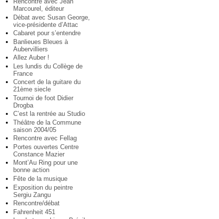
Rencontre avec Jean
Marcourel, éditeur
Débat avec Susan George,
vice-présidente d’Attac
Cabaret pour s’entendre
Banlieues Bleues à
Aubervilliers
Allez Auber !
Les lundis du Collège de
France
Concert de la guitare du
21ème siecle
Tournoi de foot Didier
Drogba
C’est la rentrée au Studio
Théâtre de la Commune
saison 2004/05
Rencontre avec Fellag
Portes ouvertes Centre
Constance Mazier
Mont’Au Ring pour une
bonne action
Fête de la musique
Exposition du peintre
Sergiu Zangu
Rencontre/débat
Fahrenheit 451