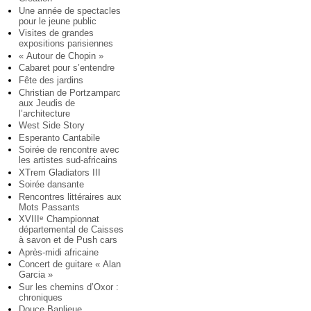
Une année de spectacles
pour le jeune public
Visites de grandes
expositions parisiennes
« Autour de Chopin »
Cabaret pour s’entendre
Fête des jardins
Christian de Portzamparc
aux Jeudis de
l’architecture
West Side Story
Esperanto Cantabile
Soirée de rencontre avec
les artistes sud-africains
XTrem Gladiators III
Soirée dansante
Rencontres littéraires aux
Mots Passants
XVIII
Championnat
e
départemental de Caisses
à savon et de Push cars
Après-midi africaine
Concert de guitare « Alan
Garcia »
Sur les chemins d’Oxor :
chroniques
Douce Banlieue