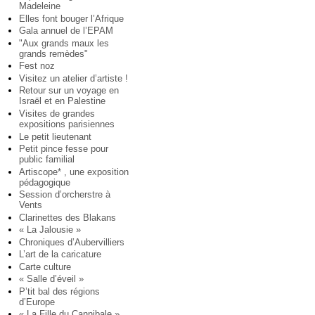
Madeleine
Elles font bouger l’Afrique
Gala annuel de l’EPAM
"Aux grands maux les
grands remèdes"
Fest noz
Visitez un atelier d’artiste !
Retour sur un voyage en
Israël et en Palestine
Visites de grandes
expositions parisiennes
Le petit lieutenant
Petit pince fesse pour
public familial
Artiscope* , une exposition
pédagogique
Session d’orcherstre à
Vents
Clarinettes des Blakans
« La Jalousie »
Chroniques d’Aubervilliers
L’art de la caricature
Carte culture
« Salle d’éveil »
P’tit bal des régions
d’Europe
« La Fille du Cannibale »