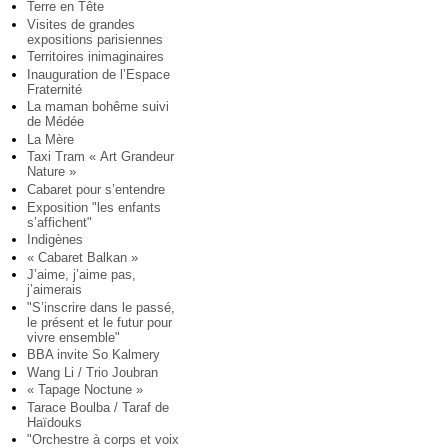
Terre en Tête
Visites de grandes
expositions parisiennes
Territoires inimaginaires
Inauguration de l’Espace
Fraternité
La maman bohême suivi
de Médée
La Mère
Taxi Tram « Art Grandeur
Nature »
Cabaret pour s’entendre
Exposition "les enfants
s’affichent"
Indigènes
« Cabaret Balkan »
J’aime, j’aime pas,
j’aimerais
"S’inscrire dans le passé,
le présent et le futur pour
vivre ensemble"
BBA invite So Kalmery
Wang Li / Trio Joubran
« Tapage Noctune »
Tarace Boulba / Taraf de
Haïdouks
"Orchestre à corps et voix