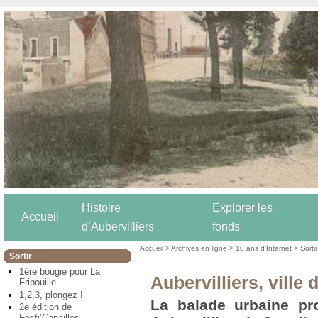
Histoire
Explorer les
Accueil
d’Aubervilliers
fonds
Accueil
>
Archives en ligne
>
10 ans d’Internet
>
Sortir
Sortir
1ère bougie pour La
Aubervilliers, ville
Fripouille
1,2,3, plongez !
La balade urbaine p
2e édition de
Festi’Canailles