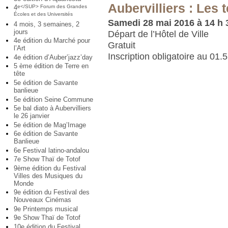
Aubervilliers : Les
4
e</SUP> Forum des Grandes
Écoles et des Universités
Samedi 28 mai 2016 à 14 h 
4 mois, 3 semaines, 2
jours
Départ de l’Hôtel de Ville
4e édition du Marché pour
Gratuit
l’Art
Inscription obligatoire au 01.
4e édition d’Auber’jazz’day
5 ème édition de Terre en
tête
5e édition de Savante
banlieue
5e édition Seine Commune
5e bal diato à Aubervilliers
le 26 janvier
5e édition de Mag’Image
6e édition de Savante
Banlieue
6e Festival latino-andalou
7e Show Thaï de Totof
9ème édition du Festival
Villes des Musiques du
Monde
9e édition du Festival des
Nouveaux Cinémas
9e Printemps musical
9e Show Thaï de Totof
10e édition du Festival