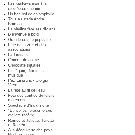
Les basketteuses à la
croisée du chemin
Un bon bol de chlorophylle
Tous au stade André
Karman
La Médina fête ses dix ans
Bienvenue à bord
Grande course populaire
Fête de la ville et des
associations
La Traviata
Concert de gospel
Chocolate squares
Le 21 juin, fête de la
musique
Paz Errázuriz - Giorgio
Viera
La fête au fil de l’eau
Fête des centres de loisirs
maternels
Spectacle d’Indans’cité
"Etincelles" présente ses
ateliers théâtre
Roméo et Juliette, Juliette
et Roméo
A la découverte des pays
Méditérranéens