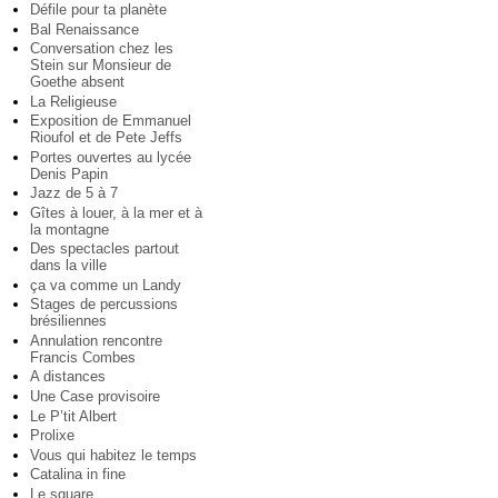
Défile pour ta planète
Bal Renaissance
Conversation chez les
Stein sur Monsieur de
Goethe absent
La Religieuse
Exposition de Emmanuel
Rioufol et de Pete Jeffs
Portes ouvertes au lycée
Denis Papin
Jazz de 5 à 7
Gîtes à louer, à la mer et à
la montagne
Des spectacles partout
dans la ville
ça va comme un Landy
Stages de percussions
brésiliennes
Annulation rencontre
Francis Combes
A distances
Une Case provisoire
Le P’tit Albert
Prolixe
Vous qui habitez le temps
Catalina in fine
Le square