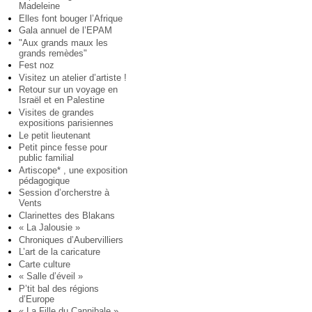
Madeleine
Elles font bouger l’Afrique
Gala annuel de l’EPAM
"Aux grands maux les
grands remèdes"
Fest noz
Visitez un atelier d’artiste !
Retour sur un voyage en
Israël et en Palestine
Visites de grandes
expositions parisiennes
Le petit lieutenant
Petit pince fesse pour
public familial
Artiscope* , une exposition
pédagogique
Session d’orcherstre à
Vents
Clarinettes des Blakans
« La Jalousie »
Chroniques d’Aubervilliers
L’art de la caricature
Carte culture
« Salle d’éveil »
P’tit bal des régions
d’Europe
« La Fille du Cannibale »