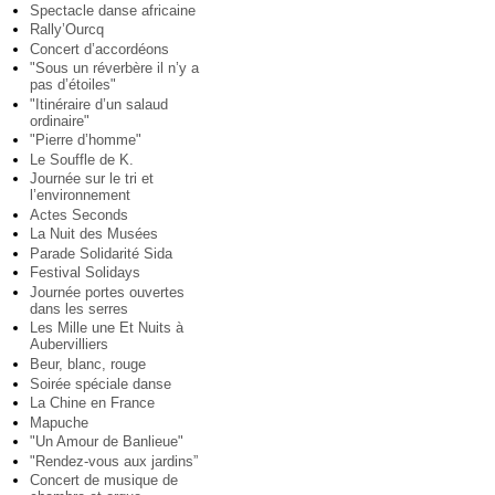
Spectacle danse africaine
Rally’Ourcq
Concert d’accordéons
"Sous un réverbère il n’y a
pas d’étoiles"
"Itinéraire d’un salaud
ordinaire"
"Pierre d’homme"
Le Souffle de K.
Journée sur le tri et
l’environnement
Actes Seconds
La Nuit des Musées
Parade Solidarité Sida
Festival Solidays
Journée portes ouvertes
dans les serres
Les Mille une Et Nuits à
Aubervilliers
Beur, blanc, rouge
Soirée spéciale danse
La Chine en France
Mapuche
"Un Amour de Banlieue"
"Rendez-vous aux jardins”
Concert de musique de