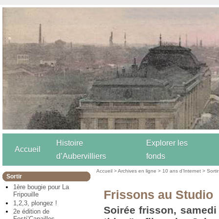
Histoire
Explorer les
Accueil
d’Aubervilliers
fonds
Accueil
>
Archives en ligne
>
10 ans d’Internet
>
Sortir
Sortir
1ère bougie pour La
Frissons au Studio
Fripouille
1,2,3, plongez !
Soirée frisson, samedi
2e édition de
Festi’Canailles