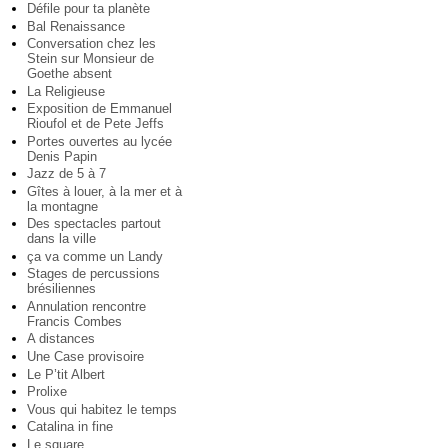
Défile pour ta planète
Bal Renaissance
Conversation chez les
Stein sur Monsieur de
Goethe absent
La Religieuse
Exposition de Emmanuel
Rioufol et de Pete Jeffs
Portes ouvertes au lycée
Denis Papin
Jazz de 5 à 7
Gîtes à louer, à la mer et à
la montagne
Des spectacles partout
dans la ville
ça va comme un Landy
Stages de percussions
brésiliennes
Annulation rencontre
Francis Combes
A distances
Une Case provisoire
Le P’tit Albert
Prolixe
Vous qui habitez le temps
Catalina in fine
Le square