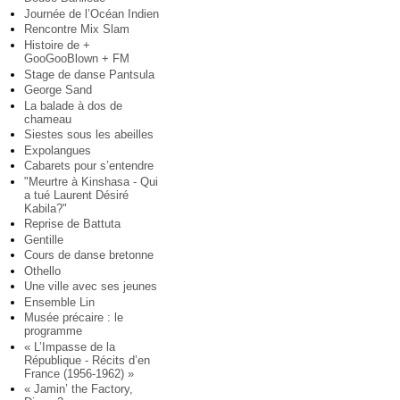
Journée de l’Océan Indien
Rencontre Mix Slam
Histoire de +
GooGooBlown + FM
Stage de danse Pantsula
George Sand
La balade à dos de
chameau
Siestes sous les abeilles
Expolangues
Cabarets pour s’entendre
"Meurtre à Kinshasa - Qui
a tué Laurent Désiré
Kabila?"
Reprise de Battuta
Gentille
Cours de danse bretonne
Othello
Une ville avec ses jeunes
Ensemble Lin
Musée précaire : le
programme
« L’Impasse de la
République - Récits d’en
France (1956-1962) »
« Jamin’ the Factory,