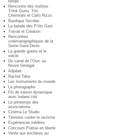
temps"
Rencontre des maîtres :
Trilok Gurtu, Trio
Chemirani et Carlo Rizzo
Basilique Secrète
La balade des P’tits Gars
Travail et Création
Rencontres
cinématographiques de la
Seine-Saint-Denis
La grande guerre et le
siècle
Du canal de l’Ourc au
fleuve Sénégal
Adjabel
Rachid Taha
Les Instruments du monde
Le photographe
Fin de saison dynamique
avec Indans’cité
Le printemps des
associations
Cinéma Le Studio
Témoins contre le racisme
Expériences inédites
Concours Poésie en liberté
Vente aux enchères au