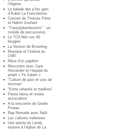
l’Algérie
La balade des p’tits gars
d’Auber La Francilienne
Concert de Thomas Pitiot
et Hakim Zouhani
"Trans(e)tambourins" : un
monde de percussions
Le TCA fête ses 40
bougies
La Version de Browning
Musique et Cinéma au
CNR
Rêve d’un papillon
Rencontre avec Sara
Alexander et l’équipe du
projet « Ya Salam »
"Culture de paix et voix de
femmes"
"Entre urbanité et tradition"
Fiesta latina et nouba
associative
A la rencontre de Gisèle
Pineau
Rap Nomade avec Naïli
Les cultures indiennes
Une artiste du Landy
expose à l’église de La