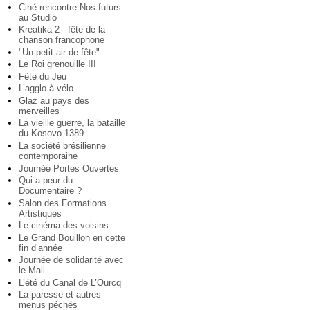
Ciné rencontre Nos futurs
au Studio
Kreatika 2 - fête de la
chanson francophone
"Un petit air de fête"
Le Roi grenouille III
Fête du Jeu
L’agglo à vélo
Glaz au pays des
merveilles
La vieille guerre, la bataille
du Kosovo 1389
La société brésilienne
contemporaine
Journée Portes Ouvertes
Qui a peur du
Documentaire ?
Salon des Formations
Artistiques
Le cinéma des voisins
Le Grand Bouillon en cette
fin d’année
Journée de solidarité avec
le Mali
L’été du Canal de L’Ourcq
La paresse et autres
menus péchés