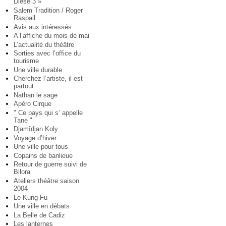
Diese 3 »
Salem Tradition / Roger
Raspail
Avis aux intéressés
A l’affiche du mois de mai
L’actualité du théâtre
Sorties avec l’office du
tourisme
Une ville durable
Cherchez l’artiste, il est
partout
Nathan le sage
Apéro Cirque
" Ce pays qui s’ appelle
Tane "
Djamîdjan Koly
Voyage d’hiver
Une ville pour tous
Copains de banlieue
Retour de guerre suivi de
Bilora
Ateliers théâtre saison
2004
Le Kung Fu
Une ville en débats
La Belle de Cadiz
Les lanternes