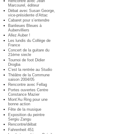
Rencontre avec Jean
Marcourel, éditeur
Débat avec Susan George,
vice-présidente d’Attac
Cabaret pour s’entendre
Banlieues Bleues à
Aubervilliers
Allez Auber !
Les lundis du Collège de
France
Concert de la guitare du
21ème siecle
Tournoi de foot Didier
Drogba
C’est la rentrée au Studio
Théâtre de la Commune
saison 2004/05
Rencontre avec Fellag
Portes ouvertes Centre
Constance Mazier
Mont’Au Ring pour une
bonne action
Fête de la musique
Exposition du peintre
Sergiu Zangu
Rencontre/débat
Fahrenheit 451