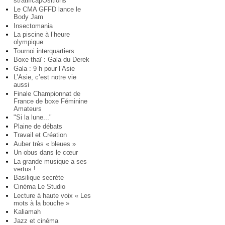
stratificapOsitions
Le CMA GFFD lance le
Body Jam
Insectomania
La piscine à l’heure
olympique
Tournoi interquartiers
Boxe thaï : Gala du Derek
Gala : 9 h pour l’Asie
L’Asie, c’est notre vie
aussi
Finale Championnat de
France de boxe Féminine
Amateurs
"Si la lune..."
Plaine de débats
Travail et Création
Auber très « bleues »
Un obus dans le cœur
La grande musique a ses
vertus !
Basilique secrète
Cinéma Le Studio
Lecture à haute voix « Les
mots à la bouche »
Kaliamah
Jazz et cinéma