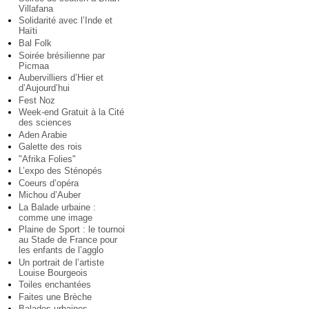
Villafana
Solidarité avec l’Inde et
Haïti
Bal Folk
Soirée brésilienne par
Picmaa
Aubervilliers d’Hier et
d’Aujourd’hui
Fest Noz
Week-end Gratuit à la Cité
des sciences
Aden Arabie
Galette des rois
"Afrika Folies"
L’expo des Sténopés
Coeurs d’opéra
Michou d’Auber
La Balade urbaine :
comme une image
Plaine de Sport : le tournoi
au Stade de France pour
les enfants de l’agglo
Un portrait de l’artiste
Louise Bourgeois
Toiles enchantées
Faites une Brèche
Balades urbaines