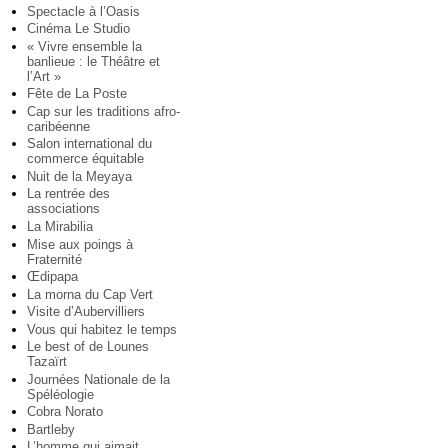
Spectacle à l’Oasis
Cinéma Le Studio
« Vivre ensemble la
banlieue : le Théâtre et
l’Art »
Fête de La Poste
Cap sur les traditions afro-
caribéenne
Salon international du
commerce équitable
Nuit de la Meyaya
La rentrée des
associations
La Mirabilia
Mise aux poings à
Fraternité
Œdipapa
La morna du Cap Vert
Visite d’Aubervilliers
Vous qui habitez le temps
Le best of de Lounes
Tazaïrt
Journées Nationale de la
Spéléologie
Cobra Norato
Bartleby
L’homme qui aimait