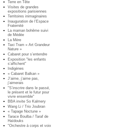
Terre en Tête
Visites de grandes
expositions parisiennes
Territoires inimaginaires
Inauguration de l’Espace
Fraternité
La maman bohême suivi
de Médée
La Mère
Taxi Tram « Art Grandeur
Nature »
Cabaret pour s’entendre
Exposition "les enfants
s’affichent"
Indigènes
« Cabaret Balkan »
J’aime, j’aime pas,
j’aimerais
"S’inscrire dans le passé,
le présent et le futur pour
vivre ensemble"
BBA invite So Kalmery
Wang Li / Trio Joubran
« Tapage Noctune »
Tarace Boulba / Taraf de
Haïdouks
"Orchestre à corps et voix