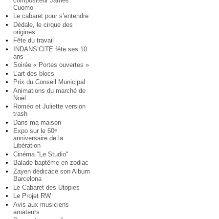
compositeur James
Cuomo
Le cabaret pour s’entendre
Dédale, le cirque des
origines
Fête du travail
INDANS’CITE fête ses 10
ans
Soirée « Portes ouvertes »
L’art des blocs
Prix du Conseil Municipal
Animations du marché de
Noël
Roméo et Juliette version
trash
Dans ma maison
Expo sur le 60
e
anniversaire de la
Libération
Cinéma "Le Studio"
Balade-baptême en zodiac
Zayen dédicace son Album
Barcelona
Le Cabaret des Utopies
Le Projet RW
Avis aux musiciens
amateurs