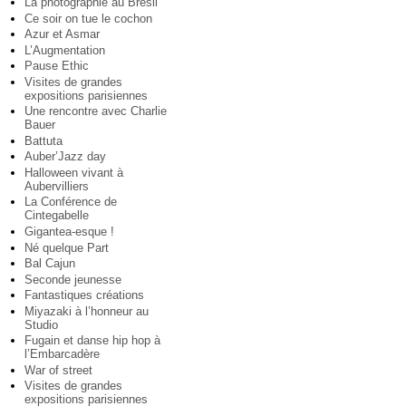
La photographie au Brésil
Ce soir on tue le cochon
Azur et Asmar
L’Augmentation
Pause Ethic
Visites de grandes
expositions parisiennes
Une rencontre avec Charlie
Bauer
Battuta
Auber’Jazz day
Halloween vivant à
Aubervilliers
La Conférence de
Cintegabelle
Gigantea-esque !
Né quelque Part
Bal Cajun
Seconde jeunesse
Fantastiques créations
Miyazaki à l’honneur au
Studio
Fugain et danse hip hop à
l’Embarcadère
War of street
Visites de grandes
expositions parisiennes