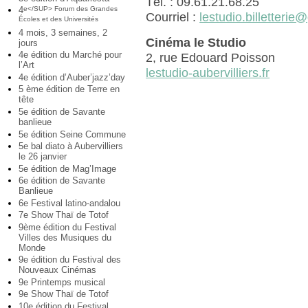
Tél. : 09.61.21.68.25
4
e</SUP> Forum des Grandes
Courriel :
lestudio.billetteri
Écoles et des Universités
4 mois, 3 semaines, 2
Cinéma le Studio
jours
4e édition du Marché pour
2, rue Edouard Poisson
l’Art
lestudio-aubervilliers.fr
4e édition d’Auber’jazz’day
5 ème édition de Terre en
tête
5e édition de Savante
banlieue
5e édition Seine Commune
5e bal diato à Aubervilliers
le 26 janvier
5e édition de Mag’Image
6e édition de Savante
Banlieue
6e Festival latino-andalou
7e Show Thaï de Totof
9ème édition du Festival
Villes des Musiques du
Monde
9e édition du Festival des
Nouveaux Cinémas
9e Printemps musical
9e Show Thaï de Totof
10e édition du Festival