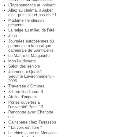
L’Indépendance au présent
Allez au cinéma, à Auber
c’est possible et pas cher !
Madame Henderson
présente
La neige au milieu de l’été
Juno
Journées européennes du
patrimoine à la basilique
cathédrale de Saint-Denis
Le Maître et Marguerite
Mon Ile déserte
Salon des séniors
Journées « Qualité
Sécurité Environnement »
2006
Traversée d’Ombres
XTrem Gladiators II
Atelier d’origami
Portes ouvertes à
l’université Paris 13
Rencontre avec Charlotte
etc.
Gainsbarre chez Terrasson
" La voix est libre "
Le chien jaune de Mongolie