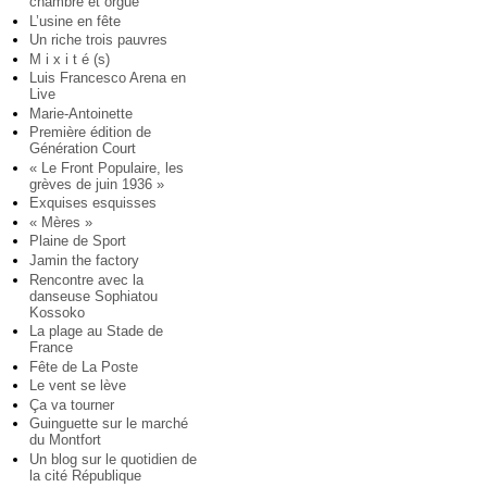
chambre et orgue
L’usine en fête
Un riche trois pauvres
M i x i t é (s)
Luis Francesco Arena en
Live
Marie-Antoinette
Première édition de
Génération Court
« Le Front Populaire, les
grèves de juin 1936 »
Exquises esquisses
« Mères »
Plaine de Sport
Jamin the factory
Rencontre avec la
danseuse Sophiatou
Kossoko
La plage au Stade de
France
Fête de La Poste
Le vent se lève
Ça va tourner
Guinguette sur le marché
du Montfort
Un blog sur le quotidien de
la cité République