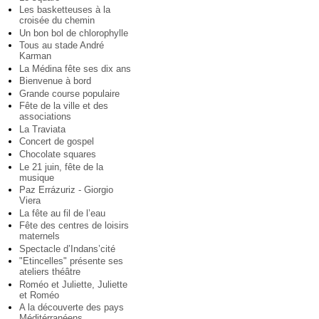
Les basketteuses à la
croisée du chemin
Un bon bol de chlorophylle
Tous au stade André
Karman
La Médina fête ses dix ans
Bienvenue à bord
Grande course populaire
Fête de la ville et des
associations
La Traviata
Concert de gospel
Chocolate squares
Le 21 juin, fête de la
musique
Paz Errázuriz - Giorgio
Viera
La fête au fil de l’eau
Fête des centres de loisirs
maternels
Spectacle d’Indans’cité
"Etincelles" présente ses
ateliers théâtre
Roméo et Juliette, Juliette
et Roméo
A la découverte des pays
Méditérranéens