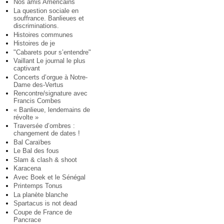
Nos amis Américains
La question sociale en
souffrance. Banlieues et
discriminations.
Histoires communes
Histoires de je
"Cabarets pour s’entendre"
Vaillant Le journal le plus
captivant
Concerts d’orgue à Notre-
Dame des-Vertus
Rencontre/signature avec
Francis Combes
« Banlieue, lendemains de
révolte »
Traversée d’ombres :
changement de dates !
Bal Caraïbes
Le Bal des fous
Slam & clash & shoot
Karacena
Avec Boek et le Sénégal
Printemps Tonus
La planète blanche
Spartacus is not dead
Coupe de France de
Pancrace