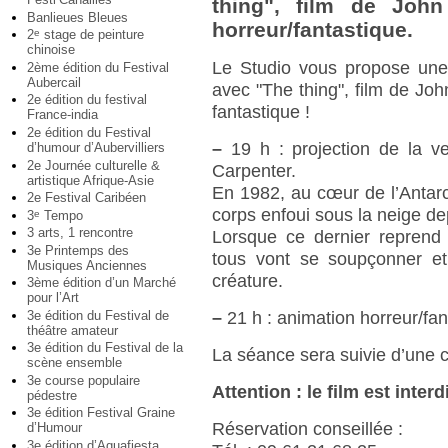
thing", film de John
Banlieues Bleues
horreur/fantastique.
2
stage de peinture
e
chinoise
Le Studio vous propose une 
2ème édition du Festival
Aubercail
avec "The thing", film de Joh
2e édition du festival
fantastique !
France-india
2e édition du Festival
–
19 h : projection de la v
d’humour d’Aubervilliers
2e Journée culturelle &
Carpenter.
artistique Afrique-Asie
En 1982, au cœur de l’Antar
2e Festival Caribéen
corps enfoui sous la neige de
3
Tempo
e
3 arts, 1 rencontre
Lorsque ce dernier reprend
3e Printemps des
tous vont se soupçonner et
Musiques Anciennes
créature.
3ème édition d’un Marché
pour l’Art
3e édition du Festival de
–
21 h : animation horreur/fan
théâtre amateur
3e édition du Festival de la
La séance sera suivie d’une co
scène ensemble
3e course populaire
Attention : le film est inter
pédestre
3e édition Festival Graine
Réservation conseillée :
d’Humour
3e édition d’Aquafiesta