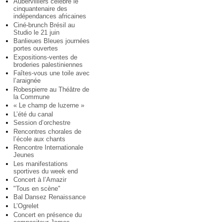
Aubervilliers célèbre le
cinquantenaire des
indépendances africaines
Ciné-brunch Brésil au
Studio le 21 juin
Banlieues Bleues journées
portes ouvertes
Expositions-ventes de
broderies palestiniennes
Faîtes-vous une toile avec
l’araignée
Robespierre au Théâtre de
la Commune
« Le champ de luzerne »
L’été du canal
Session d’orchestre
Rencontres chorales de
l’école aux chants
Rencontre Internationale
Jeunes
Les manifestations
sportives du week end
Concert à l’Amazir
"Tous en scène"
Bal Dansez Renaissance
L’Ogrelet
Concert en présence du