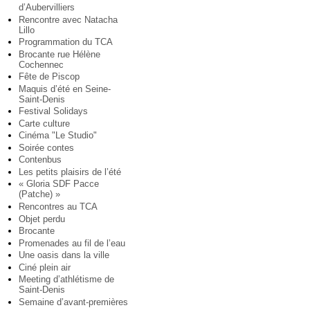
d’Aubervilliers
Rencontre avec Natacha
Lillo
Programmation du TCA
Brocante rue Hélène
Cochennec
Fête de Piscop
Maquis d’été en Seine-
Saint-Denis
Festival Solidays
Carte culture
Cinéma "Le Studio"
Soirée contes
Contenbus
Les petits plaisirs de l’été
« Gloria SDF Pacce
(Patche) »
Rencontres au TCA
Objet perdu
Brocante
Promenades au fil de l’eau
Une oasis dans la ville
Ciné plein air
Meeting d’athlétisme de
Saint-Denis
Semaine d’avant-premières