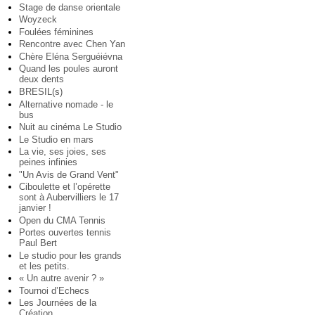
Stage de danse orientale
Woyzeck
Foulées féminines
Rencontre avec Chen Yan
Chère Eléna Serguéiévna
Quand les poules auront
deux dents
BRESIL(s)
Alternative nomade - le
bus
Nuit au cinéma Le Studio
Le Studio en mars
La vie, ses joies, ses
peines infinies
"Un Avis de Grand Vent"
Ciboulette et l’opérette
sont à Aubervilliers le 17
janvier !
Open du CMA Tennis
Portes ouvertes tennis
Paul Bert
Le studio pour les grands
et les petits.
« Un autre avenir ? »
Tournoi d’Echecs
Les Journées de la
Création