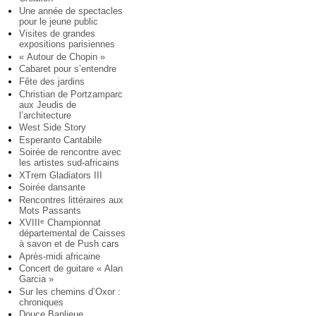
Une année de spectacles
pour le jeune public
Visites de grandes
expositions parisiennes
« Autour de Chopin »
Cabaret pour s’entendre
Fête des jardins
Christian de Portzamparc
aux Jeudis de
l’architecture
West Side Story
Esperanto Cantabile
Soirée de rencontre avec
les artistes sud-africains
XTrem Gladiators III
Soirée dansante
Rencontres littéraires aux
Mots Passants
XVIII
Championnat
e
départemental de Caisses
à savon et de Push cars
Après-midi africaine
Concert de guitare « Alan
Garcia »
Sur les chemins d’Oxor :
chroniques
Douce Banlieue