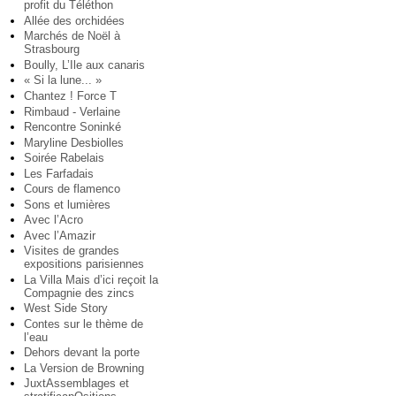
profit du Téléthon
Allée des orchidées
Marchés de Noël à
Strasbourg
Boully, L’Ile aux canaris
« Si la lune... »
Chantez ! Force T
Rimbaud - Verlaine
Rencontre Soninké
Maryline Desbiolles
Soirée Rabelais
Les Farfadais
Cours de flamenco
Sons et lumières
Avec l’Acro
Avec l’Amazir
Visites de grandes
expositions parisiennes
La Villa Mais d’ici reçoit la
Compagnie des zincs
West Side Story
Contes sur le thème de
l’eau
Dehors devant la porte
La Version de Browning
JuxtAssemblages et