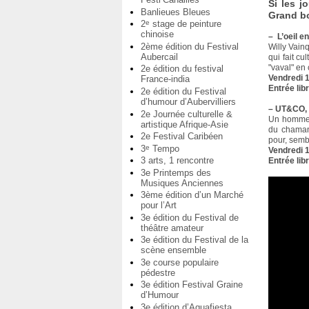
Si les j
Banlieues Bleues
Grand bo
2
stage de peinture
e
chinoise
–
L’oeil e
2ème édition du Festival
Willy Vainq
Aubercail
qui fait cu
"vaval" en 
2e édition du festival
Vendredi 1
France-india
Entrée lib
2e édition du Festival
d’humour d’Aubervilliers
–
UT&CO, 
2e Journée culturelle &
Un homme e
artistique Afrique-Asie
du chaman
2e Festival Caribéen
pour, sembl
3
Tempo
e
Vendredi 1
3 arts, 1 rencontre
Entrée lib
3e Printemps des
Musiques Anciennes
3ème édition d’un Marché
pour l’Art
3e édition du Festival de
théâtre amateur
3e édition du Festival de la
scène ensemble
3e course populaire
pédestre
3e édition Festival Graine
d’Humour
3e édition d’Aquafiesta