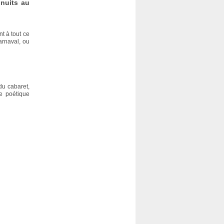
 nuits au
nt à tout ce
arnaval, ou
du cabaret,
e poétique