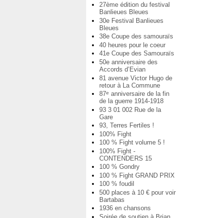
27ème édition du festival
Banlieues Bleues
30e Festival Banlieues
Bleues
38e Coupe des samouraïs
40 heures pour le coeur
41e Coupe des Samouraïs
50e anniversaire des
Accords d’Evian
81 avenue Victor Hugo de
retour à La Commune
87
anniversaire de la fin
e
de la guerre 1914-1918
93 3 01 002 Rue de la
Gare
93, Terres Fertiles !
100% Fight
100 % Fight volume 5 !
100% Fight -
CONTENDERS 15
100 % Gondry
100 % Fight GRAND PRIX
100 % foudil
500 places à 10 € pour voir
Bartabas
1936 en chansons
Soirée de soutien à Brian