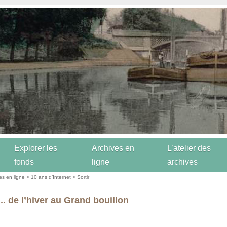
Explorer les
Archives en
L’atelier des
fonds
ligne
archives
es en ligne
>
10 ans d’Internet
>
Sortir
.. de l’hiver au Grand bouillon