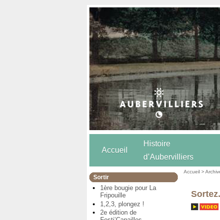
Histoire
Accueil
d’Aubervilliers
Accueil
>
Archiv
Sortir
1ère bougie pour La
Sortez.
Fripouille
1,2,3, plongez !
2e édition de
Festi’Canailles