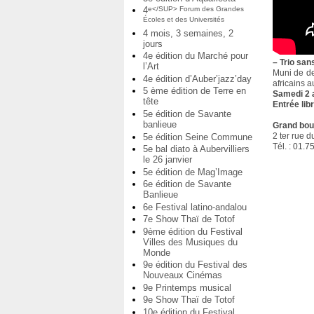
4
e</SUP> Forum des Grandes
Écoles et des Universités
4 mois, 3 semaines, 2
jours
4e édition du Marché pour
–
Trio san
l’Art
Muni de de
4e édition d’Auber’jazz’day
africains a
5 ème édition de Terre en
Samedi 2 a
tête
Entrée lib
5e édition de Savante
banlieue
Grand boui
2 ter rue d
5e édition Seine Commune
Tél. : 01.7
5e bal diato à Aubervilliers
le 26 janvier
5e édition de Mag’Image
6e édition de Savante
Banlieue
6e Festival latino-andalou
7e Show Thaï de Totof
9ème édition du Festival
Villes des Musiques du
Monde
9e édition du Festival des
Nouveaux Cinémas
9e Printemps musical
9e Show Thaï de Totof
10e édition du Festival