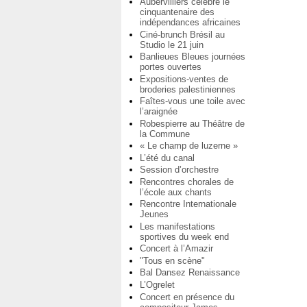
Aubervilliers célèbre le
cinquantenaire des
indépendances africaines
Ciné-brunch Brésil au
Studio le 21 juin
Banlieues Bleues journées
portes ouvertes
Expositions-ventes de
broderies palestiniennes
Faîtes-vous une toile avec
l’araignée
Robespierre au Théâtre de
la Commune
« Le champ de luzerne »
L’été du canal
Session d’orchestre
Rencontres chorales de
l’école aux chants
Rencontre Internationale
Jeunes
Les manifestations
sportives du week end
Concert à l’Amazir
"Tous en scène"
Bal Dansez Renaissance
L’Ogrelet
Concert en présence du