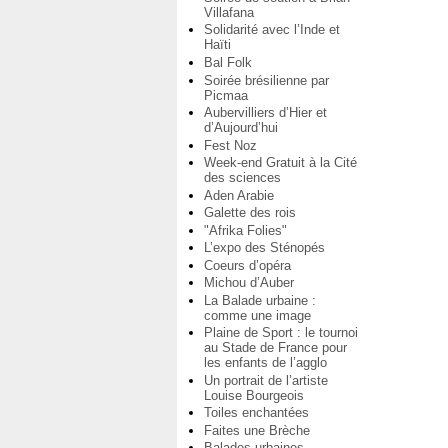
Villafana
Solidarité avec l’Inde et
Haïti
Bal Folk
Soirée brésilienne par
Picmaa
Aubervilliers d’Hier et
d’Aujourd’hui
Fest Noz
Week-end Gratuit à la Cité
des sciences
Aden Arabie
Galette des rois
"Afrika Folies"
L’expo des Sténopés
Coeurs d’opéra
Michou d’Auber
La Balade urbaine :
comme une image
Plaine de Sport : le tournoi
au Stade de France pour
les enfants de l’agglo
Un portrait de l’artiste
Louise Bourgeois
Toiles enchantées
Faites une Brèche
Balades urbaines