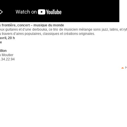
s frontière, concert – musique du monde
ux guitares et d’une derbouka, ce trio de musicien mélange sons jazz, latins, et r
u travers d’aires populaires, classiques et créations originales.
vril, 20 h
re
llon
u Moutier
5.34.22.94
H