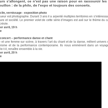
ours s’allongent, ce n’est pas une raison pour en raccourcir les
uillon : de la philo, de l’expo et toujours des concerts.
nclin, vernissage - exposition photo
ueur est photographe. Durant 3 ans il a arpenté multiples territoires en s’intéressa
lture et société. Le premier volet de cette série d’images est axé sur le thème du c
créole.
er avril, 19 h
re
concert – performance danse et chant
t une femme sur scène, à travers l’art du chant et de la danse, mêlent univers 
isme et de la performance contemporaine. Ils nous emmènent dans un voyag
e-t-il, renaître ensemble à la vie.
er avril, 20 h
re