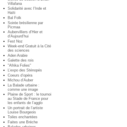
Villafana
Solidarité avec l’Inde et
Haïti
Bal Folk
Soirée brésilienne par
Picmaa
Aubervilliers d’Hier et
d’Aujourd’hui
Fest Noz
Week-end Gratuit à la Cité
des sciences
Aden Arabie
Galette des rois
"Afrika Folies"
L’expo des Sténopés
Coeurs d’opéra
Michou d’Auber
La Balade urbaine :
comme une image
Plaine de Sport : le tournoi
au Stade de France pour
les enfants de l’agglo
Un portrait de l’artiste
Louise Bourgeois
Toiles enchantées
Faites une Brèche
Balades urbaines