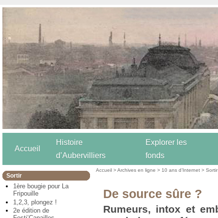
Histoire
Explorer les
Accueil
d’Aubervilliers
fonds
Accueil
>
Archives en ligne
>
10 ans d’Internet
>
Sortir
Sortir
1ère bougie pour La
De source sûre ?
Fripouille
1,2,3, plongez !
Rumeurs, intox et emb
2e édition de
Festi’Canailles