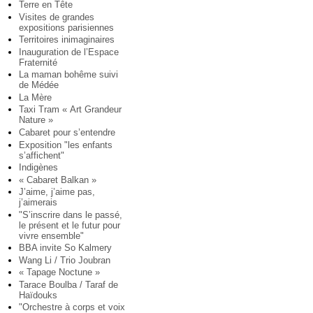
Terre en Tête
Visites de grandes
expositions parisiennes
Territoires inimaginaires
Inauguration de l’Espace
Fraternité
La maman bohême suivi
de Médée
La Mère
Taxi Tram « Art Grandeur
Nature »
Cabaret pour s’entendre
Exposition "les enfants
s’affichent"
Indigènes
« Cabaret Balkan »
J’aime, j’aime pas,
j’aimerais
"S’inscrire dans le passé,
le présent et le futur pour
vivre ensemble"
BBA invite So Kalmery
Wang Li / Trio Joubran
« Tapage Noctune »
Tarace Boulba / Taraf de
Haïdouks
"Orchestre à corps et voix