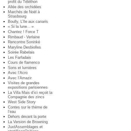
profit du Téléthon
Allée des orchidées
Marchés de Noël à
Strasbourg
Boully, L’Ile aux canaris
« Si la lune... »
Chantez ! Force T
Rimbaud - Verlaine
Rencontre Soninké
Maryline Desbiolles
Soirée Rabelais
Les Farfadais
Cours de flamenco
Sons et lumières
Avec l’Acro
Avec l’Amazir
Visites de grandes
expositions parisiennes
La Villa Mais d’ici reçoit la
Compagnie des zincs
West Side Story
Contes sur le thème de
l’eau
Dehors devant la porte
La Version de Browning
JuxtAssemblages et