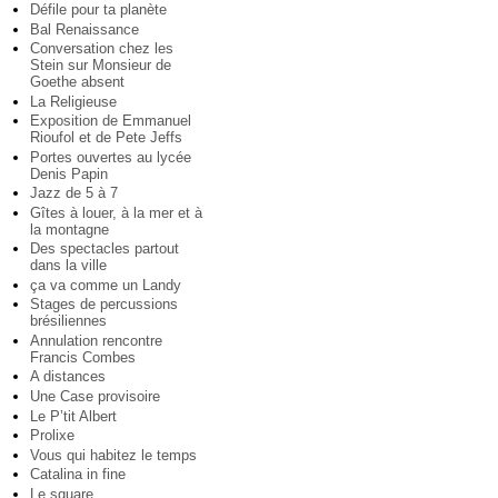
Défile pour ta planète
Bal Renaissance
Conversation chez les
Stein sur Monsieur de
Goethe absent
La Religieuse
Exposition de Emmanuel
Rioufol et de Pete Jeffs
Portes ouvertes au lycée
Denis Papin
Jazz de 5 à 7
Gîtes à louer, à la mer et à
la montagne
Des spectacles partout
dans la ville
ça va comme un Landy
Stages de percussions
brésiliennes
Annulation rencontre
Francis Combes
A distances
Une Case provisoire
Le P’tit Albert
Prolixe
Vous qui habitez le temps
Catalina in fine
Le square