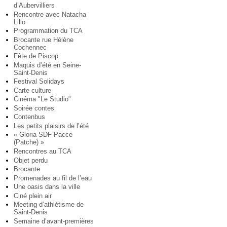
d’Aubervilliers
Rencontre avec Natacha
Lillo
Programmation du TCA
Brocante rue Hélène
Cochennec
Fête de Piscop
Maquis d’été en Seine-
Saint-Denis
Festival Solidays
Carte culture
Cinéma "Le Studio"
Soirée contes
Contenbus
Les petits plaisirs de l’été
« Gloria SDF Pacce
(Patche) »
Rencontres au TCA
Objet perdu
Brocante
Promenades au fil de l’eau
Une oasis dans la ville
Ciné plein air
Meeting d’athlétisme de
Saint-Denis
Semaine d’avant-premières