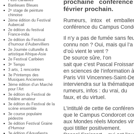
prochaine conféren
Banlieues Bleues
février prochain.
2
stage de peinture
e
chinoise
Rumeurs, intox et emballe
2ème édition du Festival
Aubercail
conférence du Campus Condorc
2e édition du festival
France-india
Il n’y a pas de fumée sans feu
2e édition du Festival
connu non ? Oui, mais qui l’a
d’humour d’Aubervilliers
2e Journée culturelle &
d’où vient le vent ?
artistique Afrique-Asie
De source sûre, l’on
2e Festival Caribéen
sait que c’est Pascal Froissa
3
Tempo
e
3 arts, 1 rencontre
en sciences de l’information 
3e Printemps des
Paris VIII Vincennes-Saint-De
Musiques Anciennes
interviendra sur la thématiq
3ème édition d’un Marché
pour l’Art
rumeurs, infos : du vrai, du
3e édition du Festival de
faux, et du virtuel.
théâtre amateur
3e édition du Festival de la
L’intitulé de cette 6e confére
scène ensemble
3e course populaire
que le Campus Condorcet co
pédestre
aux Mondes réels Mondes vir
3e édition Festival Graine
quoi titiller positivement.
d’Humour
3e édition d’Aquafiesta