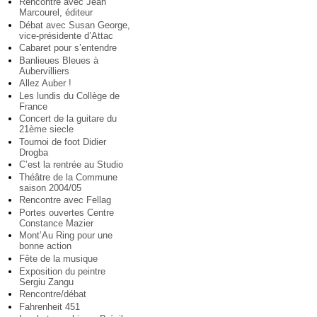
Rencontre avec Jean
Marcourel, éditeur
Débat avec Susan George,
vice-présidente d’Attac
Cabaret pour s’entendre
Banlieues Bleues à
Aubervilliers
Allez Auber !
Les lundis du Collège de
France
Concert de la guitare du
21ème siecle
Tournoi de foot Didier
Drogba
C’est la rentrée au Studio
Théâtre de la Commune
saison 2004/05
Rencontre avec Fellag
Portes ouvertes Centre
Constance Mazier
Mont’Au Ring pour une
bonne action
Fête de la musique
Exposition du peintre
Sergiu Zangu
Rencontre/débat
Fahrenheit 451