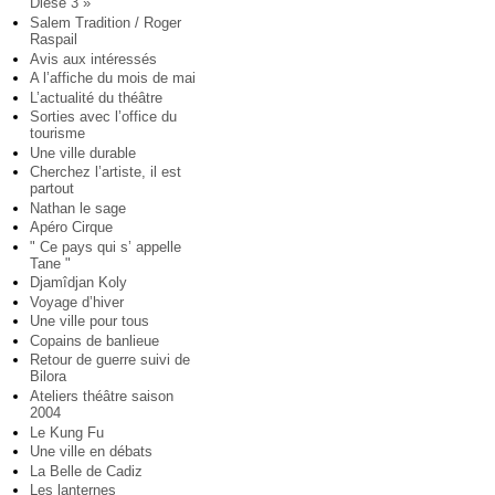
Diese 3 »
Salem Tradition / Roger
Raspail
Avis aux intéressés
A l’affiche du mois de mai
L’actualité du théâtre
Sorties avec l’office du
tourisme
Une ville durable
Cherchez l’artiste, il est
partout
Nathan le sage
Apéro Cirque
" Ce pays qui s’ appelle
Tane "
Djamîdjan Koly
Voyage d’hiver
Une ville pour tous
Copains de banlieue
Retour de guerre suivi de
Bilora
Ateliers théâtre saison
2004
Le Kung Fu
Une ville en débats
La Belle de Cadiz
Les lanternes