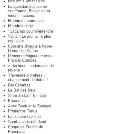
Nos amis Américains
La question sociale en
souffrance. Banlieues et
discriminations.
Histoires communes
Histoires de je
"Cabarets pour s’entendre"
Vaillant Le journal le plus
captivant
Concerts d’orgue à Notre-
Dame des-Vertus
Rencontre/signature avec
Francis Combes
« Banlieue, lendemains de
révolte »
Traversée d’ombres :
changement de dates !
Bal Caraïbes
Le Bal des fous
Slam & clash & shoot
Karacena
Avec Boek et le Sénégal
Printemps Tonus
La planète blanche
Spartacus is not dead
Coupe de France de
Pancrace