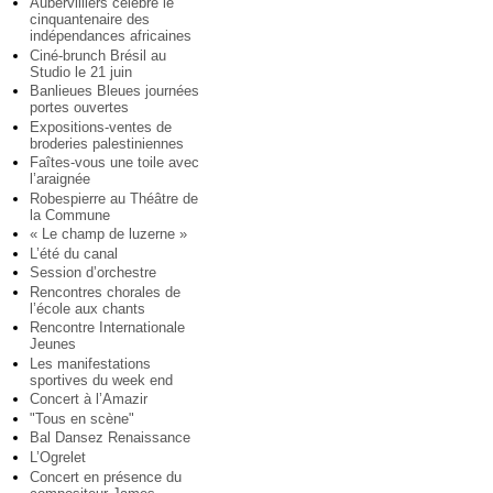
Aubervilliers célèbre le
cinquantenaire des
indépendances africaines
Ciné-brunch Brésil au
Studio le 21 juin
Banlieues Bleues journées
portes ouvertes
Expositions-ventes de
broderies palestiniennes
Faîtes-vous une toile avec
l’araignée
Robespierre au Théâtre de
la Commune
« Le champ de luzerne »
L’été du canal
Session d’orchestre
Rencontres chorales de
l’école aux chants
Rencontre Internationale
Jeunes
Les manifestations
sportives du week end
Concert à l’Amazir
"Tous en scène"
Bal Dansez Renaissance
L’Ogrelet
Concert en présence du