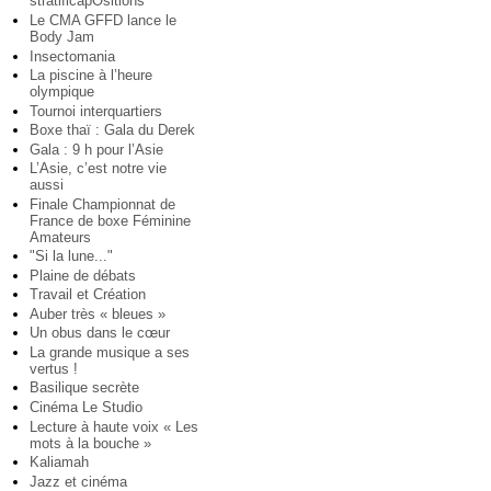
stratificapOsitions
Le CMA GFFD lance le
Body Jam
Insectomania
La piscine à l’heure
olympique
Tournoi interquartiers
Boxe thaï : Gala du Derek
Gala : 9 h pour l’Asie
L’Asie, c’est notre vie
aussi
Finale Championnat de
France de boxe Féminine
Amateurs
"Si la lune..."
Plaine de débats
Travail et Création
Auber très « bleues »
Un obus dans le cœur
La grande musique a ses
vertus !
Basilique secrète
Cinéma Le Studio
Lecture à haute voix « Les
mots à la bouche »
Kaliamah
Jazz et cinéma