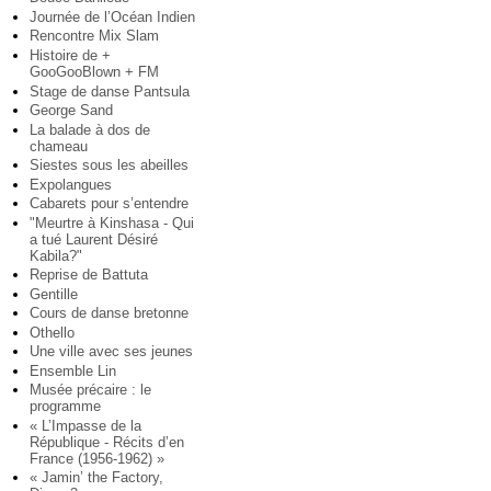
Journée de l’Océan Indien
Rencontre Mix Slam
Histoire de +
GooGooBlown + FM
Stage de danse Pantsula
George Sand
La balade à dos de
chameau
Siestes sous les abeilles
Expolangues
Cabarets pour s’entendre
"Meurtre à Kinshasa - Qui
a tué Laurent Désiré
Kabila?"
Reprise de Battuta
Gentille
Cours de danse bretonne
Othello
Une ville avec ses jeunes
Ensemble Lin
Musée précaire : le
programme
« L’Impasse de la
République - Récits d’en
France (1956-1962) »
« Jamin’ the Factory,