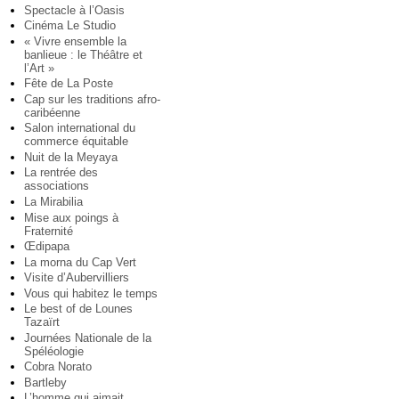
Spectacle à l’Oasis
Cinéma Le Studio
« Vivre ensemble la
banlieue : le Théâtre et
l’Art »
Fête de La Poste
Cap sur les traditions afro-
caribéenne
Salon international du
commerce équitable
Nuit de la Meyaya
La rentrée des
associations
La Mirabilia
Mise aux poings à
Fraternité
Œdipapa
La morna du Cap Vert
Visite d’Aubervilliers
Vous qui habitez le temps
Le best of de Lounes
Tazaïrt
Journées Nationale de la
Spéléologie
Cobra Norato
Bartleby
L’homme qui aimait