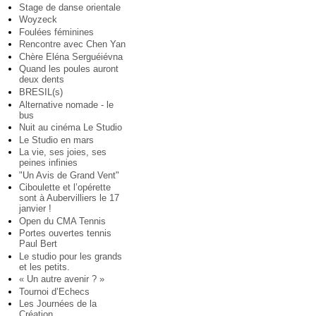
Stage de danse orientale
Woyzeck
Foulées féminines
Rencontre avec Chen Yan
Chère Eléna Serguéiévna
Quand les poules auront
deux dents
BRESIL(s)
Alternative nomade - le
bus
Nuit au cinéma Le Studio
Le Studio en mars
La vie, ses joies, ses
peines infinies
"Un Avis de Grand Vent"
Ciboulette et l’opérette
sont à Aubervilliers le 17
janvier !
Open du CMA Tennis
Portes ouvertes tennis
Paul Bert
Le studio pour les grands
et les petits.
« Un autre avenir ? »
Tournoi d’Echecs
Les Journées de la
Création