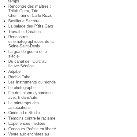
temps"
Rencontre des maîtres :
Trilok Gurtu, Trio
Chemirani et Carlo Rizzo
Basilique Secrète
La balade des P’tits Gars
Travail et Création
Rencontres
cinématographiques de la
Seine-Saint-Denis
La grande guerre et le
siècle
Du canal de l’Ourc au
fleuve Sénégal
Adjabel
Rachid Taha
Les Instruments du monde
Le photographe
Fin de saison dynamique
avec Indans’cité
Le printemps des
associations
Cinéma Le Studio
Témoins contre le racisme
Expériences inédites
Concours Poésie en liberté
Vente aux enchères au