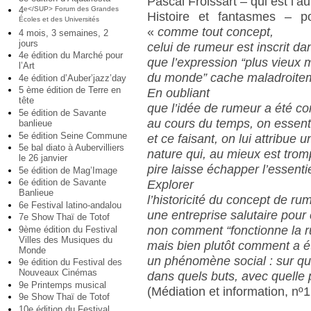
Pascal Froissart – qui est l’a
4
e</SUP> Forum des Grandes
Histoire et fantasmes – 
Écoles et des Universités
«
comme tout concept,
4 mois, 3 semaines, 2
jours
celui de rumeur est inscrit dan
4e édition du Marché pour
que l’expression “
plus vieux 
l’Art
du monde
” cache maladroite
4e édition d’Auber’jazz’day
5 ème édition de Terre en
En oubliant
tête
que l’idée de rumeur a été co
5e édition de Savante
au cours du temps, on essent
banlieue
5e édition Seine Commune
et ce faisant, on lui attribue u
5e bal diato à Aubervilliers
nature qui, au mieux est tro
le 26 janvier
pire laisse échapper l’essentie
5e édition de Mag’Image
6e édition de Savante
Explorer
Banlieue
l’historicité du concept de ru
6e Festival latino-andalou
une entreprise salutaire pou
7e Show Thaï de Totof
non comment “
fonctionne la 
9ème édition du Festival
Villes des Musiques du
mais bien plutôt comment a ét
Monde
un phénomène social : sur qu
9e édition du Festival des
Nouveaux Cinémas
dans quels buts, avec quelle 
9e Printemps musical
(Médiation et information, nº
9e Show Thaï de Totof
10e édition du Festival