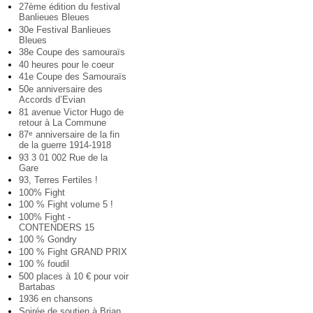
27ème édition du festival
Banlieues Bleues
30e Festival Banlieues
Bleues
38e Coupe des samouraïs
40 heures pour le coeur
41e Coupe des Samouraïs
50e anniversaire des
Accords d’Evian
81 avenue Victor Hugo de
retour à La Commune
87
anniversaire de la fin
e
de la guerre 1914-1918
93 3 01 002 Rue de la
Gare
93, Terres Fertiles !
100% Fight
100 % Fight volume 5 !
100% Fight -
CONTENDERS 15
100 % Gondry
100 % Fight GRAND PRIX
100 % foudil
500 places à 10 € pour voir
Bartabas
1936 en chansons
Soirée de soutien à Brian