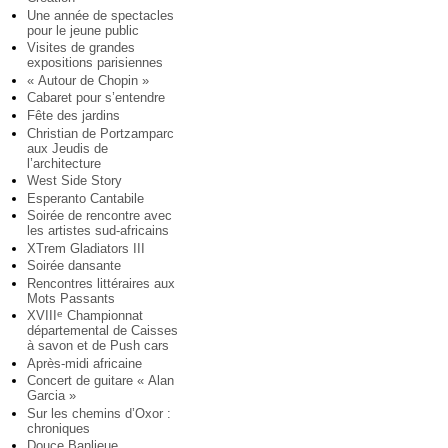
Une année de spectacles
pour le jeune public
Visites de grandes
expositions parisiennes
« Autour de Chopin »
Cabaret pour s’entendre
Fête des jardins
Christian de Portzamparc
aux Jeudis de
l’architecture
West Side Story
Esperanto Cantabile
Soirée de rencontre avec
les artistes sud-africains
XTrem Gladiators III
Soirée dansante
Rencontres littéraires aux
Mots Passants
XVIII
Championnat
e
départemental de Caisses
à savon et de Push cars
Après-midi africaine
Concert de guitare « Alan
Garcia »
Sur les chemins d’Oxor :
chroniques
Douce Banlieue