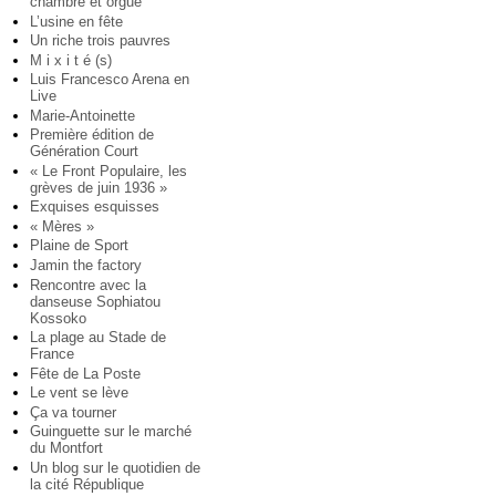
chambre et orgue
L’usine en fête
Un riche trois pauvres
M i x i t é (s)
Luis Francesco Arena en
Live
Marie-Antoinette
Première édition de
Génération Court
« Le Front Populaire, les
grèves de juin 1936 »
Exquises esquisses
« Mères »
Plaine de Sport
Jamin the factory
Rencontre avec la
danseuse Sophiatou
Kossoko
La plage au Stade de
France
Fête de La Poste
Le vent se lève
Ça va tourner
Guinguette sur le marché
du Montfort
Un blog sur le quotidien de
la cité République