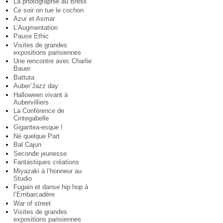
La photographie au Brésil
Ce soir on tue le cochon
Azur et Asmar
L’Augmentation
Pause Ethic
Visites de grandes
expositions parisiennes
Une rencontre avec Charlie
Bauer
Battuta
Auber’Jazz day
Halloween vivant à
Aubervilliers
La Conférence de
Cintegabelle
Gigantea-esque !
Né quelque Part
Bal Cajun
Seconde jeunesse
Fantastiques créations
Miyazaki à l’honneur au
Studio
Fugain et danse hip hop à
l’Embarcadère
War of street
Visites de grandes
expositions parisiennes