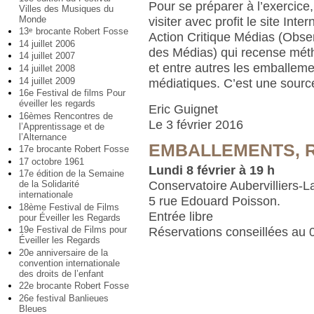
Pour se préparer à l’exercice
Villes des Musiques du
Monde
visiter avec profit le site Inte
13
brocante Robert Fosse
e
Action Critique Médias (Obse
14 juillet 2006
des Médias) qui recense mé
14 juillet 2007
et entre autres les emballem
14 juillet 2008
14 juillet 2009
médiatiques. C’est une sourc
16e Festival de films Pour
éveiller les regards
Eric Guignet
16èmes Rencontres de
Le 3 février 2016
l’Apprentissage et de
l’Alternance
EMBALLEMENTS, R
17e brocante Robert Fosse
17 octobre 1961
Lundi 8 février à 19 h
17e édition de la Semaine
Conservatoire Aubervilliers-
de la Solidarité
internationale
5 rue Edouard Poisson.
18ème Festival de Films
Entrée libre
pour Éveiller les Regards
19e Festival de Films pour
Réservations conseillées au 
Éveiller les Regards
20e anniversaire de la
convention internationale
des droits de l’enfant
22e brocante Robert Fosse
26e festival Banlieues
Bleues