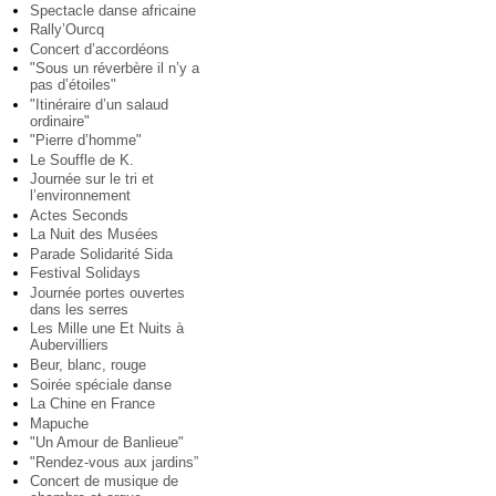
Spectacle danse africaine
Rally’Ourcq
Concert d’accordéons
"Sous un réverbère il n’y a
pas d’étoiles"
"Itinéraire d’un salaud
ordinaire"
"Pierre d’homme"
Le Souffle de K.
Journée sur le tri et
l’environnement
Actes Seconds
La Nuit des Musées
Parade Solidarité Sida
Festival Solidays
Journée portes ouvertes
dans les serres
Les Mille une Et Nuits à
Aubervilliers
Beur, blanc, rouge
Soirée spéciale danse
La Chine en France
Mapuche
"Un Amour de Banlieue"
"Rendez-vous aux jardins”
Concert de musique de