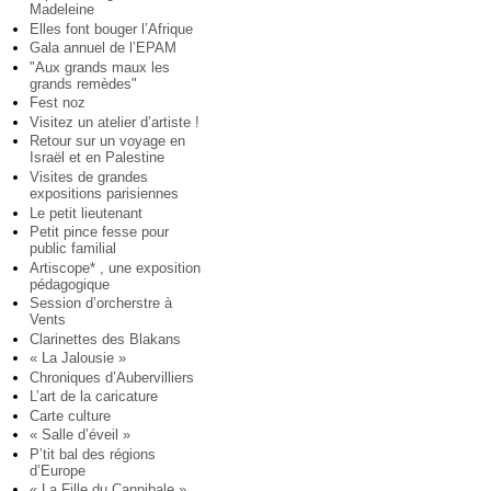
Madeleine
Elles font bouger l’Afrique
Gala annuel de l’EPAM
"Aux grands maux les
grands remèdes"
Fest noz
Visitez un atelier d’artiste !
Retour sur un voyage en
Israël et en Palestine
Visites de grandes
expositions parisiennes
Le petit lieutenant
Petit pince fesse pour
public familial
Artiscope* , une exposition
pédagogique
Session d’orcherstre à
Vents
Clarinettes des Blakans
« La Jalousie »
Chroniques d’Aubervilliers
L’art de la caricature
Carte culture
« Salle d’éveil »
P’tit bal des régions
d’Europe
« La Fille du Cannibale »