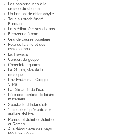
Les basketteuses à la
croisée du chemin
Un bon bol de chlorophylle
Tous au stade André
Karman
La Médina fête ses dix ans
Bienvenue à bord
Grande course populaire
Fête de la ville et des
associations
La Traviata
Concert de gospel
Chocolate squares
Le 21 juin, fête de la
musique
Paz Errázuriz - Giorgio
Viera
La fête au fil de l’eau
Fête des centres de loisirs
maternels
Spectacle d’Indans’cité
"Etincelles" présente ses
ateliers théâtre
Roméo et Juliette, Juliette
et Roméo
A la découverte des pays
Méditérranéens