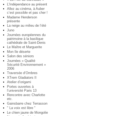
L’Indépendance au présent
Allez au cinéma, à Auber
c’est possible et pas cher !
Madame Henderson
présente
La neige au milieu de l’été
Juno
Journées européennes du
patrimoine à la basilique
cathédrale de Saint-Denis
Le Maître et Marguerite
Mon Ile déserte
Salon des séniors
Journées « Qualité
Sécurité Environnement »
2006
Traversée d’Ombres
XTrem Gladiators II
Atelier d’origami
Portes ouvertes à
l’université Paris 13
Rencontre avec Charlotte
etc.
Gainsbarre chez Terrasson
" La voix est libre "
Le chien jaune de Mongolie