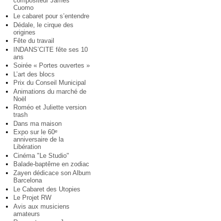
compositeur James
Cuomo
Le cabaret pour s’entendre
Dédale, le cirque des
origines
Fête du travail
INDANS’CITE fête ses 10
ans
Soirée « Portes ouvertes »
L’art des blocs
Prix du Conseil Municipal
Animations du marché de
Noël
Roméo et Juliette version
trash
Dans ma maison
Expo sur le 60
e
anniversaire de la
Libération
Cinéma "Le Studio"
Balade-baptême en zodiac
Zayen dédicace son Album
Barcelona
Le Cabaret des Utopies
Le Projet RW
Avis aux musiciens
amateurs