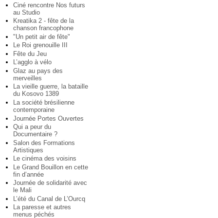
Ciné rencontre Nos futurs
au Studio
Kreatika 2 - fête de la
chanson francophone
"Un petit air de fête"
Le Roi grenouille III
Fête du Jeu
L’agglo à vélo
Glaz au pays des
merveilles
La vieille guerre, la bataille
du Kosovo 1389
La société brésilienne
contemporaine
Journée Portes Ouvertes
Qui a peur du
Documentaire ?
Salon des Formations
Artistiques
Le cinéma des voisins
Le Grand Bouillon en cette
fin d’année
Journée de solidarité avec
le Mali
L’été du Canal de L’Ourcq
La paresse et autres
menus péchés