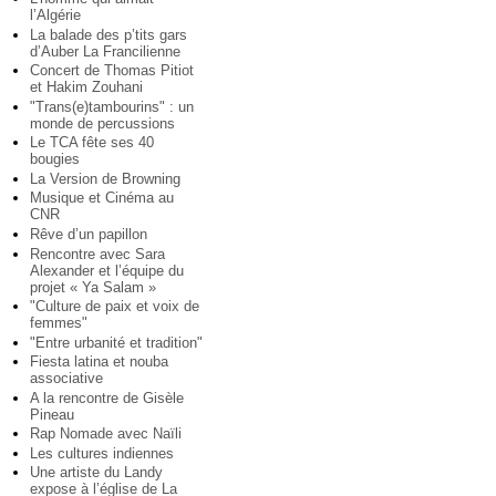
l’Algérie
La balade des p’tits gars
d’Auber La Francilienne
Concert de Thomas Pitiot
et Hakim Zouhani
"Trans(e)tambourins" : un
monde de percussions
Le TCA fête ses 40
bougies
La Version de Browning
Musique et Cinéma au
CNR
Rêve d’un papillon
Rencontre avec Sara
Alexander et l’équipe du
projet « Ya Salam »
"Culture de paix et voix de
femmes"
"Entre urbanité et tradition"
Fiesta latina et nouba
associative
A la rencontre de Gisèle
Pineau
Rap Nomade avec Naïli
Les cultures indiennes
Une artiste du Landy
expose à l’église de La