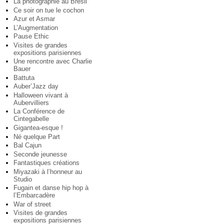
La photographie au Brésil
Ce soir on tue le cochon
Azur et Asmar
L’Augmentation
Pause Ethic
Visites de grandes
expositions parisiennes
Une rencontre avec Charlie
Bauer
Battuta
Auber’Jazz day
Halloween vivant à
Aubervilliers
La Conférence de
Cintegabelle
Gigantea-esque !
Né quelque Part
Bal Cajun
Seconde jeunesse
Fantastiques créations
Miyazaki à l’honneur au
Studio
Fugain et danse hip hop à
l’Embarcadère
War of street
Visites de grandes
expositions parisiennes