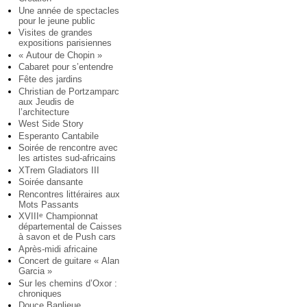
Une année de spectacles
pour le jeune public
Visites de grandes
expositions parisiennes
« Autour de Chopin »
Cabaret pour s’entendre
Fête des jardins
Christian de Portzamparc
aux Jeudis de
l’architecture
West Side Story
Esperanto Cantabile
Soirée de rencontre avec
les artistes sud-africains
XTrem Gladiators III
Soirée dansante
Rencontres littéraires aux
Mots Passants
XVIII
Championnat
e
départemental de Caisses
à savon et de Push cars
Après-midi africaine
Concert de guitare « Alan
Garcia »
Sur les chemins d’Oxor :
chroniques
Douce Banlieue