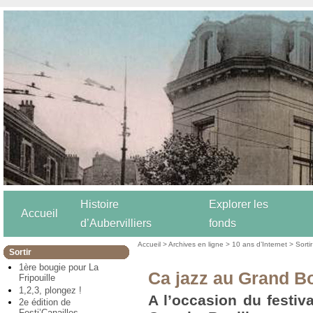
Histoire
Explorer les
Accueil
d’Aubervilliers
fonds
Accueil
>
Archives en ligne
>
10 ans d’Internet
>
Sortir
Sortir
1ère bougie pour La
Ca jazz au Grand Bo
Fripouille
1,2,3, plongez !
A l’occasion du festiva
2e édition de
Festi’Canailles