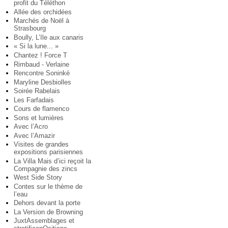
profit du Téléthon
Allée des orchidées
Marchés de Noël à
Strasbourg
Boully, L’Ile aux canaris
« Si la lune... »
Chantez ! Force T
Rimbaud - Verlaine
Rencontre Soninké
Maryline Desbiolles
Soirée Rabelais
Les Farfadais
Cours de flamenco
Sons et lumières
Avec l’Acro
Avec l’Amazir
Visites de grandes
expositions parisiennes
La Villa Mais d’ici reçoit la
Compagnie des zincs
West Side Story
Contes sur le thème de
l’eau
Dehors devant la porte
La Version de Browning
JuxtAssemblages et