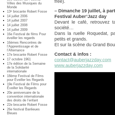
free).
Villes des Musiques du
Monde
–
Dimanche 19 juillet, à part
13
brocante Robert Fosse
e
Festival Auber’Jazz day
14 juillet 2006
14 juillet 2007
Devant le café, retrouvez t
14 juillet 2008
société…
14 juillet 2009
Dans la ruelle Roquedat, pa
16e Festival de films Pour
éveiller les regards
petits et grands.
16èmes Rencontres de
Et sur la scène du Grand Bou
l’Apprentissage et de
l’Alternance
Contact & infos :
17e brocante Robert Fosse
17 octobre 1961
contact@auberjazzday.com
17e édition de la Semaine
www.auberjazzday.com
de la Solidarité
internationale
18ème Festival de Films
pour Éveiller les Regards
19e Festival de Films pour
Éveiller les Regards
20e anniversaire de la
convention internationale
des droits de l’enfant
22e brocante Robert Fosse
26e festival Banlieues
Bleues