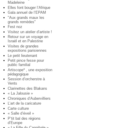
Madeleine
Elles font bouger l’Afrique
Gala annuel de l’EPAM
"Aux grands maux les
grands remèdes"
Fest noz
Visitez un atelier d’artiste !
Retour sur un voyage en
Israël et en Palestine
Visites de grandes
expositions parisiennes
Le petit lieutenant
Petit pince fesse pour
public familial
Artiscope* , une exposition
pédagogique
Session d’orcherstre à
Vents
Clarinettes des Blakans
« La Jalousie »
Chroniques d’Aubervilliers
L’art de la caricature
Carte culture
« Salle d’éveil »
P’tit bal des régions
d’Europe
« La Fille du Cannibale »