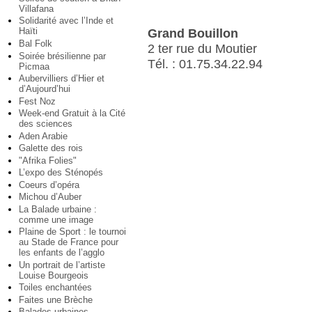
Villafana
Solidarité avec l’Inde et
Haïti
Grand Bouillon
Bal Folk
2 ter rue du Moutier
Soirée brésilienne par
Tél. : 01.75.34.22.94
Picmaa
Aubervilliers d’Hier et
d’Aujourd’hui
Fest Noz
Week-end Gratuit à la Cité
des sciences
Aden Arabie
Galette des rois
"Afrika Folies"
L’expo des Sténopés
Coeurs d’opéra
Michou d’Auber
La Balade urbaine :
comme une image
Plaine de Sport : le tournoi
au Stade de France pour
les enfants de l’agglo
Un portrait de l’artiste
Louise Bourgeois
Toiles enchantées
Faites une Brèche
Balades urbaines