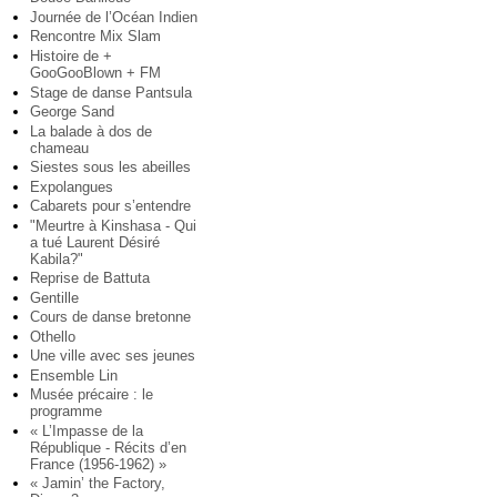
Journée de l’Océan Indien
Rencontre Mix Slam
Histoire de +
GooGooBlown + FM
Stage de danse Pantsula
George Sand
La balade à dos de
chameau
Siestes sous les abeilles
Expolangues
Cabarets pour s’entendre
"Meurtre à Kinshasa - Qui
a tué Laurent Désiré
Kabila?"
Reprise de Battuta
Gentille
Cours de danse bretonne
Othello
Une ville avec ses jeunes
Ensemble Lin
Musée précaire : le
programme
« L’Impasse de la
République - Récits d’en
France (1956-1962) »
« Jamin’ the Factory,