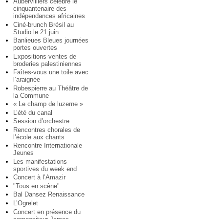
Aubervilliers célèbre le
cinquantenaire des
indépendances africaines
Ciné-brunch Brésil au
Studio le 21 juin
Banlieues Bleues journées
portes ouvertes
Expositions-ventes de
broderies palestiniennes
Faîtes-vous une toile avec
l’araignée
Robespierre au Théâtre de
la Commune
« Le champ de luzerne »
L’été du canal
Session d’orchestre
Rencontres chorales de
l’école aux chants
Rencontre Internationale
Jeunes
Les manifestations
sportives du week end
Concert à l’Amazir
"Tous en scène"
Bal Dansez Renaissance
L’Ogrelet
Concert en présence du