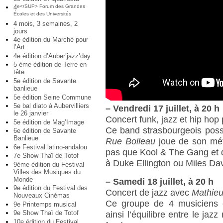
4
e</SUP> Forum des Grandes
Écoles et des Universités
4 mois, 3 semaines, 2
jours
4e édition du Marché pour
l’Art
4e édition d’Auber’jazz’day
5 ème édition de Terre en
tête
5e édition de Savante
banlieue
5e édition Seine Commune
5e bal diato à Aubervilliers
–
Vendredi 17 juillet, à 20 h
le 26 janvier
Concert funk, jazz et hip hop
5e édition de Mag’Image
Ce band strasbourgeois possè
6e édition de Savante
Banlieue
Rue Boileau
joue de son mét
6e Festival latino-andalou
pas que Kool & The Gang et 
7e Show Thaï de Totof
à Duke Ellington ou Miles Dav
9ème édition du Festival
Villes des Musiques du
Monde
–
Samedi 18 juillet, à 20 h
9e édition du Festival des
Concert de jazz avec
Mathieu
Nouveaux Cinémas
Ce groupe de 4 musiciens e
9e Printemps musical
9e Show Thaï de Totof
ainsi l’équilibre entre le jaz
10e édition du Festival