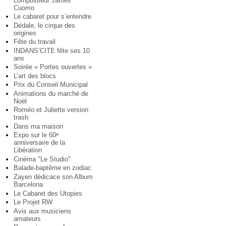
compositeur James
Cuomo
Le cabaret pour s’entendre
Dédale, le cirque des
origines
Fête du travail
INDANS’CITE fête ses 10
ans
Soirée « Portes ouvertes »
L’art des blocs
Prix du Conseil Municipal
Animations du marché de
Noël
Roméo et Juliette version
trash
Dans ma maison
Expo sur le 60
e
anniversaire de la
Libération
Cinéma "Le Studio"
Balade-baptême en zodiac
Zayen dédicace son Album
Barcelona
Le Cabaret des Utopies
Le Projet RW
Avis aux musiciens
amateurs