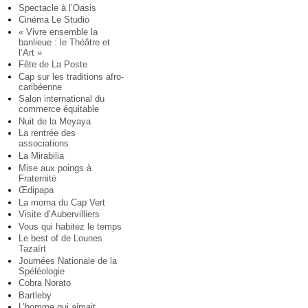
Spectacle à l’Oasis
Cinéma Le Studio
« Vivre ensemble la
banlieue : le Théâtre et
l’Art »
Fête de La Poste
Cap sur les traditions afro-
caribéenne
Salon international du
commerce équitable
Nuit de la Meyaya
La rentrée des
associations
La Mirabilia
Mise aux poings à
Fraternité
Œdipapa
La morna du Cap Vert
Visite d’Aubervilliers
Vous qui habitez le temps
Le best of de Lounes
Tazaïrt
Journées Nationale de la
Spéléologie
Cobra Norato
Bartleby
L’homme qui aimait