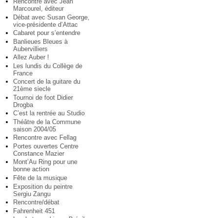
Rencontre avec Jean
Marcourel, éditeur
Débat avec Susan George,
vice-présidente d’Attac
Cabaret pour s’entendre
Banlieues Bleues à
Aubervilliers
Allez Auber !
Les lundis du Collège de
France
Concert de la guitare du
21ème siecle
Tournoi de foot Didier
Drogba
C’est la rentrée au Studio
Théâtre de la Commune
saison 2004/05
Rencontre avec Fellag
Portes ouvertes Centre
Constance Mazier
Mont’Au Ring pour une
bonne action
Fête de la musique
Exposition du peintre
Sergiu Zangu
Rencontre/débat
Fahrenheit 451