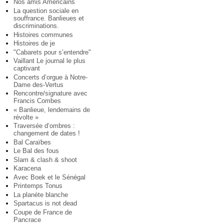
Nos amis Américains
La question sociale en
souffrance. Banlieues et
discriminations.
Histoires communes
Histoires de je
"Cabarets pour s’entendre"
Vaillant Le journal le plus
captivant
Concerts d’orgue à Notre-
Dame des-Vertus
Rencontre/signature avec
Francis Combes
« Banlieue, lendemains de
révolte »
Traversée d’ombres :
changement de dates !
Bal Caraïbes
Le Bal des fous
Slam & clash & shoot
Karacena
Avec Boek et le Sénégal
Printemps Tonus
La planète blanche
Spartacus is not dead
Coupe de France de
Pancrace