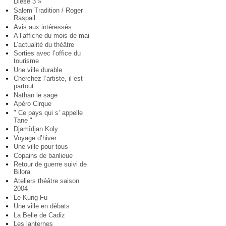
Diese 3 »
Salem Tradition / Roger
Raspail
Avis aux intéressés
A l’affiche du mois de mai
L’actualité du théâtre
Sorties avec l’office du
tourisme
Une ville durable
Cherchez l’artiste, il est
partout
Nathan le sage
Apéro Cirque
" Ce pays qui s’ appelle
Tane "
Djamîdjan Koly
Voyage d’hiver
Une ville pour tous
Copains de banlieue
Retour de guerre suivi de
Bilora
Ateliers théâtre saison
2004
Le Kung Fu
Une ville en débats
La Belle de Cadiz
Les lanternes