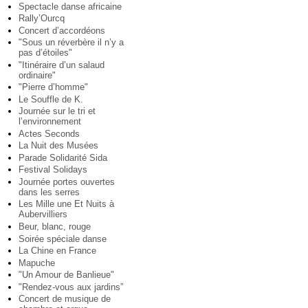
Spectacle danse africaine
Rally’Ourcq
Concert d’accordéons
"Sous un réverbère il n’y a
pas d’étoiles"
"Itinéraire d’un salaud
ordinaire"
"Pierre d’homme"
Le Souffle de K.
Journée sur le tri et
l’environnement
Actes Seconds
La Nuit des Musées
Parade Solidarité Sida
Festival Solidays
Journée portes ouvertes
dans les serres
Les Mille une Et Nuits à
Aubervilliers
Beur, blanc, rouge
Soirée spéciale danse
La Chine en France
Mapuche
"Un Amour de Banlieue"
"Rendez-vous aux jardins”
Concert de musique de