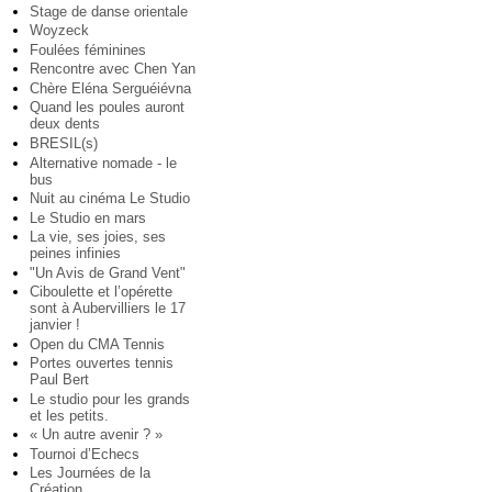
Stage de danse orientale
Woyzeck
Foulées féminines
Rencontre avec Chen Yan
Chère Eléna Serguéiévna
Quand les poules auront
deux dents
BRESIL(s)
Alternative nomade - le
bus
Nuit au cinéma Le Studio
Le Studio en mars
La vie, ses joies, ses
peines infinies
"Un Avis de Grand Vent"
Ciboulette et l’opérette
sont à Aubervilliers le 17
janvier !
Open du CMA Tennis
Portes ouvertes tennis
Paul Bert
Le studio pour les grands
et les petits.
« Un autre avenir ? »
Tournoi d’Echecs
Les Journées de la
Création