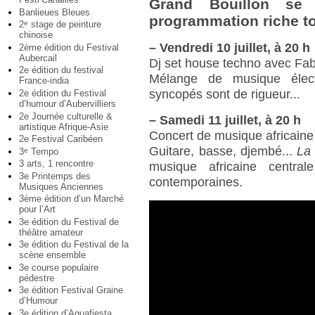
Grand Bouillon se 
Banlieues Bleues
programmation riche tou
2
stage de peinture
e
chinoise
–
Vendredi 10 juillet, à 20 h
2ème édition du Festival
Aubercail
Dj set house techno avec Fa
2e édition du festival
Mélange de musique élec
France-india
syncopés sont de rigueur...
2e édition du Festival
d’humour d’Aubervilliers
2e Journée culturelle &
–
Samedi 11 juillet, à 20 h
artistique Afrique-Asie
Concert de musique africain
2e Festival Caribéen
Guitare, basse, djembé...
La
3
Tempo
e
3 arts, 1 rencontre
musique africaine central
3e Printemps des
contemporaines.
Musiques Anciennes
3ème édition d’un Marché
pour l’Art
3e édition du Festival de
théâtre amateur
3e édition du Festival de la
scène ensemble
3e course populaire
pédestre
3e édition Festival Graine
d’Humour
3e édition d’Aquafiesta