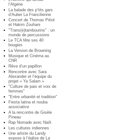
l’Algérie
La balade des p’tits gars
d’Auber La Francilienne
Concert de Thomas Pitiot
et Hakim Zouhani
"Trans(e)tambourins" : un
monde de percussions
Le TCA fête ses 40
bougies
La Version de Browning
Musique et Cinéma au
CNR
Rêve d’un papillon
Rencontre avec Sara
Alexander et l’équipe du
projet « Ya Salam »
"Culture de paix et voix de
femmes"
"Entre urbanité et tradition"
Fiesta latina et nouba
associative
A la rencontre de Gisèle
Pineau
Rap Nomade avec Naïli
Les cultures indiennes
Une artiste du Landy
expose à l’église de La