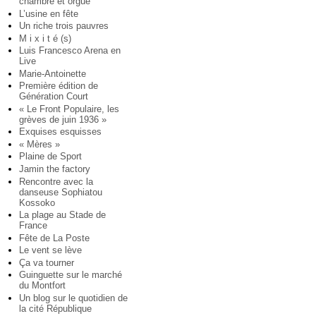
chambre et orgue
L’usine en fête
Un riche trois pauvres
M i x i t é (s)
Luis Francesco Arena en
Live
Marie-Antoinette
Première édition de
Génération Court
« Le Front Populaire, les
grèves de juin 1936 »
Exquises esquisses
« Mères »
Plaine de Sport
Jamin the factory
Rencontre avec la
danseuse Sophiatou
Kossoko
La plage au Stade de
France
Fête de La Poste
Le vent se lève
Ça va tourner
Guinguette sur le marché
du Montfort
Un blog sur le quotidien de
la cité République