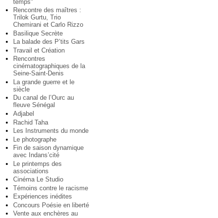
temps"
Rencontre des maîtres :
Trilok Gurtu, Trio
Chemirani et Carlo Rizzo
Basilique Secrète
La balade des P’tits Gars
Travail et Création
Rencontres
cinématographiques de la
Seine-Saint-Denis
La grande guerre et le
siècle
Du canal de l’Ourc au
fleuve Sénégal
Adjabel
Rachid Taha
Les Instruments du monde
Le photographe
Fin de saison dynamique
avec Indans’cité
Le printemps des
associations
Cinéma Le Studio
Témoins contre le racisme
Expériences inédites
Concours Poésie en liberté
Vente aux enchères au