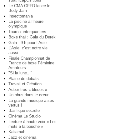
stratificapOsitions
Le CMA GFFD lance le
Body Jam
Insectomania
La piscine à l’heure
olympique
Tournoi interquartiers
Boxe thaï : Gala du Derek
Gala : 9 h pour l’Asie
L’Asie, c’est notre vie
aussi
Finale Championnat de
France de boxe Féminine
Amateurs
"Si la lune..."
Plaine de débats
Travail et Création
Auber très « bleues »
Un obus dans le cœur
La grande musique a ses
vertus !
Basilique secrète
Cinéma Le Studio
Lecture à haute voix « Les
mots à la bouche »
Kaliamah
Jazz et cinéma