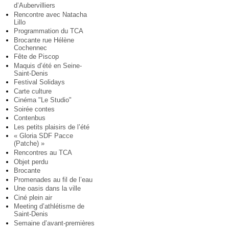
d’Aubervilliers
Rencontre avec Natacha
Lillo
Programmation du TCA
Brocante rue Hélène
Cochennec
Fête de Piscop
Maquis d’été en Seine-
Saint-Denis
Festival Solidays
Carte culture
Cinéma "Le Studio"
Soirée contes
Contenbus
Les petits plaisirs de l’été
« Gloria SDF Pacce
(Patche) »
Rencontres au TCA
Objet perdu
Brocante
Promenades au fil de l’eau
Une oasis dans la ville
Ciné plein air
Meeting d’athlétisme de
Saint-Denis
Semaine d’avant-premières