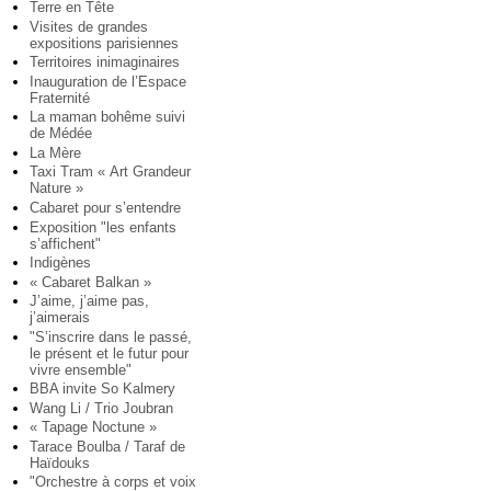
Terre en Tête
Visites de grandes
expositions parisiennes
Territoires inimaginaires
Inauguration de l’Espace
Fraternité
La maman bohême suivi
de Médée
La Mère
Taxi Tram « Art Grandeur
Nature »
Cabaret pour s’entendre
Exposition "les enfants
s’affichent"
Indigènes
« Cabaret Balkan »
J’aime, j’aime pas,
j’aimerais
"S’inscrire dans le passé,
le présent et le futur pour
vivre ensemble"
BBA invite So Kalmery
Wang Li / Trio Joubran
« Tapage Noctune »
Tarace Boulba / Taraf de
Haïdouks
"Orchestre à corps et voix