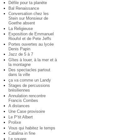
Défile pour ta planète
Bal Renaissance
Conversation chez les
Stein sur Monsieur de
Goethe absent
La Religieuse
Exposition de Emmanuel
Rioufol et de Pete Jeffs
Portes ouvertes au lycée
Denis Papin
Jazz de 5 à 7
Gîtes à louer, à la mer et à
la montagne
Des spectacles partout
dans la ville
ça va comme un Landy
Stages de percussions
brésiliennes
Annulation rencontre
Francis Combes
A distances
Une Case provisoire
Le P’tit Albert
Prolixe
Vous qui habitez le temps
Catalina in fine
Le square