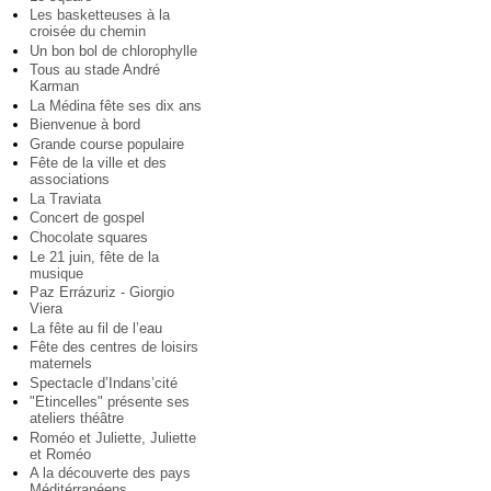
Les basketteuses à la
croisée du chemin
Un bon bol de chlorophylle
Tous au stade André
Karman
La Médina fête ses dix ans
Bienvenue à bord
Grande course populaire
Fête de la ville et des
associations
La Traviata
Concert de gospel
Chocolate squares
Le 21 juin, fête de la
musique
Paz Errázuriz - Giorgio
Viera
La fête au fil de l’eau
Fête des centres de loisirs
maternels
Spectacle d’Indans’cité
"Etincelles" présente ses
ateliers théâtre
Roméo et Juliette, Juliette
et Roméo
A la découverte des pays
Méditérranéens