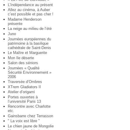
L’Indépendance au présent
Allez au cinéma, à Auber
c’est possible et pas cher !
Madame Henderson
présente
La neige au milieu de l’été
Juno
Journées européennes du
patrimoine à la basilique
cathédrale de Saint-Denis
Le Maître et Marguerite
Mon Ile déserte
Salon des séniors
Journées « Qualité
Sécurité Environnement »
2006
Traversée d’Ombres
XTrem Gladiators II
Atelier d’origami
Portes ouvertes à
l’université Paris 13
Rencontre avec Charlotte
etc.
Gainsbarre chez Terrasson
" La voix est libre "
Le chien jaune de Mongolie