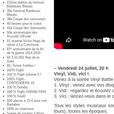
27ème édition du festival
Banlieues Bleues
30e Festival Banlieues
Bleues
38e Coupe des samouraïs
40 heures pour le coeur
41e Coupe des Samouraïs
50e anniversaire des
Accords d’Evian
81 avenue Victor Hugo de
retour à La Commune
87
anniversaire de la fin
e
de la guerre 1914-1918
93 3 01 002 Rue de la
Gare
93, Terres Fertiles !
–
Vendredi 24 juillet, 20 h
100% Fight
Vinyl, Vidi, vici !
100 % Fight volume 5 !
Venez à la soirée Vinyl Battle 
100% Fight -
CONTENDERS 15
1. Vinyl : venez avec vos dis
100 % Gondry
2. Vidi : regardez et écoutez 
100 % Fight GRAND PRIX
3. Vici : lancez-vous dans le 
100 % foudil
500 places à 10 € pour voir
Bartabas
Tous les styles musicaux so
1936 en chansons
tours), toutes les époques.
Soirée de soutien à Brian