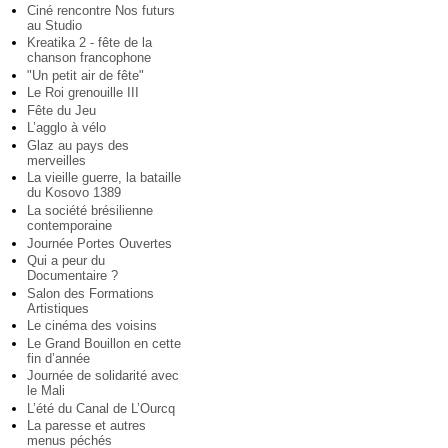
Ciné rencontre Nos futurs
au Studio
Kreatika 2 - fête de la
chanson francophone
"Un petit air de fête"
Le Roi grenouille III
Fête du Jeu
L’agglo à vélo
Glaz au pays des
merveilles
La vieille guerre, la bataille
du Kosovo 1389
La société brésilienne
contemporaine
Journée Portes Ouvertes
Qui a peur du
Documentaire ?
Salon des Formations
Artistiques
Le cinéma des voisins
Le Grand Bouillon en cette
fin d’année
Journée de solidarité avec
le Mali
L’été du Canal de L’Ourcq
La paresse et autres
menus péchés