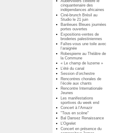
Aubervilliers célèbre le
cinquantenaire des
indépendances africaines
Ciné-brunch Brésil au
Studio le 21 juin
Banlieues Bleues journées
portes ouvertes
Expositions-ventes de
broderies palestiniennes
Faîtes-vous une toile avec
l’araignée
Robespierre au Théâtre de
la Commune
« Le champ de luzerne »
L’été du canal
Session d’orchestre
Rencontres chorales de
l’école aux chants
Rencontre Internationale
Jeunes
Les manifestations
sportives du week end
Concert à l’Amazir
"Tous en scène"
Bal Dansez Renaissance
L’Ogrelet
Concert en présence du