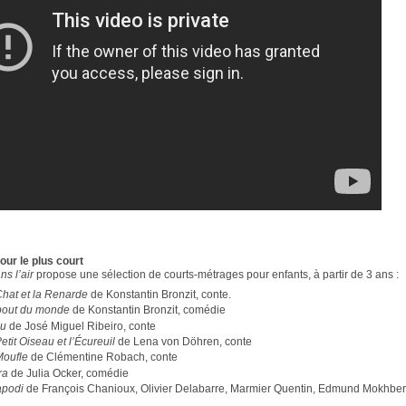
our le plus court
ns l’air
propose une sélection de courts-métrages pour enfants, à partir de 3 ans :
Chat et la Renarde
de Konstantin Bronzit, conte.
bout du monde
de Konstantin Bronzit, comédie
u
de José Miguel Ribeiro, conte
etit Oiseau et l’Écureuil
de Lena von Döhren, conte
Moufle
de Clémentine Robach, conte
ra
de Julia Ocker, comédie
apodi
de François Chanioux, Olivier Delabarre, Marmier Quentin, Edmund Mokhber