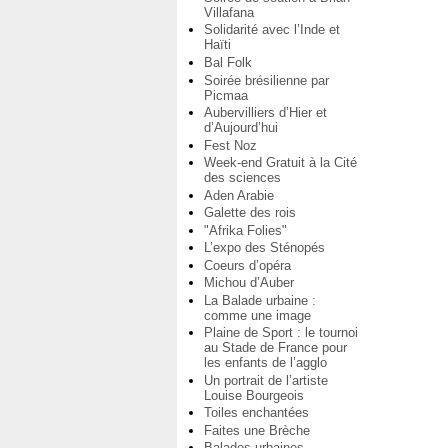
Villafana
Solidarité avec l’Inde et
Haïti
Bal Folk
Soirée brésilienne par
Picmaa
Aubervilliers d’Hier et
d’Aujourd’hui
Fest Noz
Week-end Gratuit à la Cité
des sciences
Aden Arabie
Galette des rois
"Afrika Folies"
L’expo des Sténopés
Coeurs d’opéra
Michou d’Auber
La Balade urbaine :
comme une image
Plaine de Sport : le tournoi
au Stade de France pour
les enfants de l’agglo
Un portrait de l’artiste
Louise Bourgeois
Toiles enchantées
Faites une Brèche
Balades urbaines