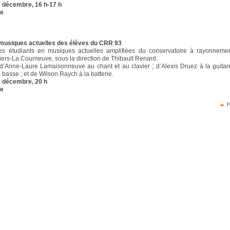
 décembre, 16 h-17 h
re
musiques actuelles des élèves du CRR 93
es étudiants en musiques actuelles amplifiées du conservatoire à rayonnemen
liers-La Courneuve, sous la direction de Thibault Renard.
Anne-Laure Lamaisonneuve au chant et au clavier ; d’Alexis Druez à la guitar
a basse ; et de Wilson Raych à la batterie.
 décembre, 20 h
re
H