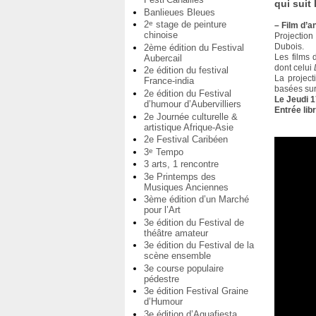
qui suit 
Banlieues Bleues
2
stage de peinture
e
–
Film d’a
chinoise
Projectio
Dubois.
2ème édition du Festival
Les films 
Aubercail
dont celui
2e édition du festival
La project
France-india
basées sur 
2e édition du Festival
Le Jeudi 
d’humour d’Aubervilliers
Entrée lib
2e Journée culturelle &
artistique Afrique-Asie
2e Festival Caribéen
3
Tempo
e
3 arts, 1 rencontre
3e Printemps des
Musiques Anciennes
3ème édition d’un Marché
pour l’Art
3e édition du Festival de
théâtre amateur
3e édition du Festival de la
scène ensemble
3e course populaire
pédestre
3e édition Festival Graine
d’Humour
3e édition d’Aquafiesta