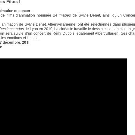
les Fêtes !
nimation et concert
n de films d’animation nommée
24 images
de Sylvie Denet, ainsi qu’un Conce
d’animation de Sylvie Denet, Albertivillarienne, ont été sélectionnés dans plusieurs
Des inattendus
de Lyon en 2010. La cinéaste travaille le dessin et son animation g
ion sera suivie d’un concert de Rémi Dubois, également Albertivillarien. Ses ch
les émotions et l’intime.
17 décembre, 20 h
re