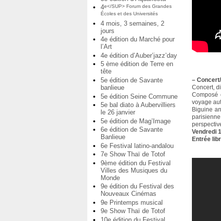
4
e</SUP> Forum des Grandes
Écoles et des Universités
4 mois, 3 semaines, 2
jours
4e édition du Marché pour
l’Art
4e édition d’Auber’jazz’day
5 ème édition de Terre en
tête
5e édition de Savante
–
Concert/
banlieue
Concert, d
Composé d’
5e édition Seine Commune
voyage aut
5e bal diato à Aubervilliers
Biguine an
le 26 janvier
parisienn
5e édition de Mag’Image
perspectiv
6e édition de Savante
Vendredi 
Banlieue
Entrée lib
6e Festival latino-andalou
7e Show Thaï de Totof
9ème édition du Festival
Villes des Musiques du
Monde
9e édition du Festival des
Nouveaux Cinémas
9e Printemps musical
9e Show Thaï de Totof
10e édition du Festival