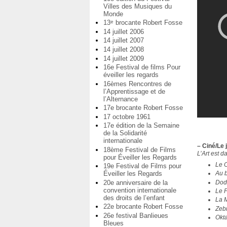
Villes des Musiques du
Monde
13
brocante Robert Fosse
e
14 juillet 2006
14 juillet 2007
14 juillet 2008
14 juillet 2009
16e Festival de films Pour
éveiller les regards
16èmes Rencontres de
l’Apprentissage et de
l’Alternance
17e brocante Robert Fosse
17 octobre 1961
17e édition de la Semaine
de la Solidarité
internationale
–
Ciné/Le j
18ème Festival de Films
L’Art est da
pour Éveiller les Regards
Le 
19e Festival de Films pour
Éveiller les Regards
Au 
Dod
20e anniversaire de la
convention internationale
Le P
des droits de l’enfant
La 
22e brocante Robert Fosse
Zeb
26e festival Banlieues
Okt
Bleues