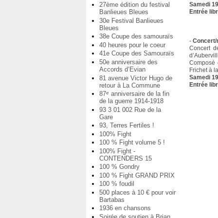
27ème édition du festival
Samedi 19
Banlieues Bleues
Entrée lib
30e Festival Banlieues
Bleues
38e Coupe des samouraïs
-
Concert/
40 heures pour le coeur
Concert d
41e Coupe des Samouraïs
d’Aubervil
50e anniversaire des
Composé d’
Accords d’Evian
Frichet à l
Samedi 19
81 avenue Victor Hugo de
Entrée lib
retour à La Commune
87
anniversaire de la fin
e
de la guerre 1914-1918
93 3 01 002 Rue de la
Gare
93, Terres Fertiles !
100% Fight
100 % Fight volume 5 !
100% Fight -
CONTENDERS 15
100 % Gondry
100 % Fight GRAND PRIX
100 % foudil
500 places à 10 € pour voir
Bartabas
1936 en chansons
Soirée de soutien à Brian