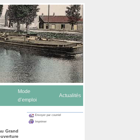
Mode
Actualités
d’emploi
Envoyer par courriel
Imprimer
 au Grand
ouverture