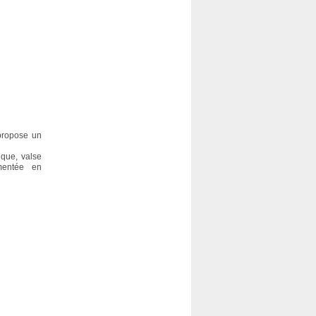
 propose un
ique, valse
ementée en