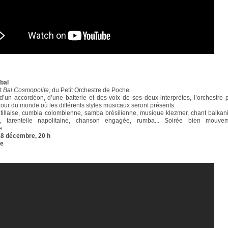
bal
it
Bal Cosmopolite
, du Petit Orchestre de Poche.
un accordéon, d’une batterie et des voix de ses deux interprètes, l’orchestre
our du monde où les différents styles musicaux seront présents.
tillaise, cumbia colombienne, samba brésilienne, musique klezmer, chant balkan
e, tarentelle napolitaine, chanson engagée, rumba... Soirée bien mouv
e.
18 décembre, 20 h
re