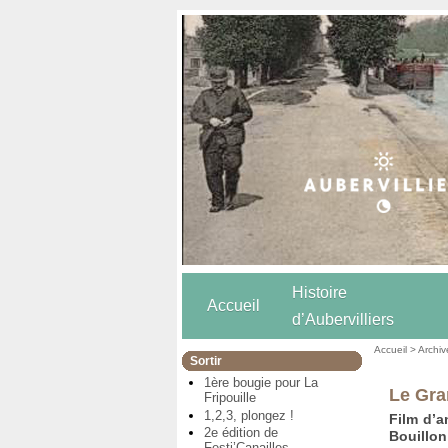
Histoire
Accueil
d’Aubervilliers
Accueil
>
Archiv
Sortir
1ère bougie pour La
Le Gra
Fripouille
1,2,3, plongez !
Film d’a
2e édition de
Bouillon
Festi’Canailles