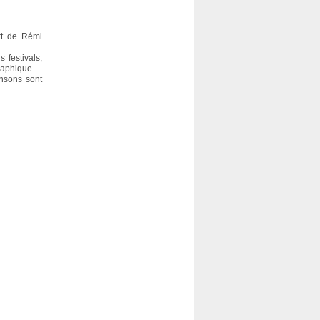
rt de Rémi
 festivals,
raphique.
ansons sont