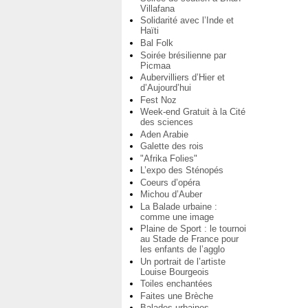
Villafana
Solidarité avec l’Inde et
Haïti
Bal Folk
Soirée brésilienne par
Picmaa
Aubervilliers d’Hier et
d’Aujourd’hui
Fest Noz
Week-end Gratuit à la Cité
des sciences
Aden Arabie
Galette des rois
"Afrika Folies"
L’expo des Sténopés
Coeurs d’opéra
Michou d’Auber
La Balade urbaine :
comme une image
Plaine de Sport : le tournoi
au Stade de France pour
les enfants de l’agglo
Un portrait de l’artiste
Louise Bourgeois
Toiles enchantées
Faites une Brèche
Balades urbaines