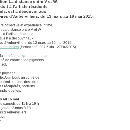
ation La distance entre V et W,
doit à l’artiste-résidente
ids, est à découvrir aux
ires d’Aubervilliers, du 13 mars au 16 mai 2015.
ire collective et expérience intime,
ion La distance entre V et W,
it à l’artiste-résidente
s, est à découvrir aux
es d’Aubervilliers, du 13 mars au 16 mai 2015.
a des objets
(format pdf - 207.5 kio - 27/04/2015)
la lumière, un grand panneau
sé de chaux et de pigments
 sol.
le paysage,
ité. A un bout, un coffre de
sparent contient des objets
s récupérés, porteurs
 individuelles.
s au 16 mai
u samedi, de 11 h à 19 h
 jeudi 12 mars à 18 h
es d’Aubervilliers
uyer.
e