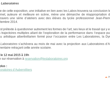
 Laboratoires
e de cette exposition, une initiative en lien avec les Labos trouvera sa conclusion l
ornet, auteure et metteure en scène, mène une démarche de réappropriation d
travers une série d’ateliers avec des élèves du lycée professionnel Jean-Pie
ptembre 2014.
st prétexte à questionner autrement les formes de l’art, ses lieux et le travail qui y 
s trajectoires multiples allant de l’exploration de la performance dans l’espace pub
u artistique albertivillarien formé pour l’occasion entre Les Laboratoires, la D
.
 Laboratoires
s’achèvera au mois de mai avec la projection aux Laboratoires d’Au
entaire retraçant cette année scolaire.
 le 12 mai 2015 à 19h
e sur réservation à
reservation@leslaboratoires.org
plus :
oratoires d’Aubervilliers
H