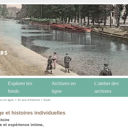
Explorer les
Archives en
L’atelier des
fonds
ligne
archives
es en ligne
>
10 ans d’Internet
>
Sortir
e et histoires individuelles
stoire
ve et expérience intime,