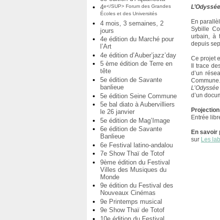
4
L’Odyssée
e</SUP> Forum des Grandes
Écoles et des Universités
En parallèl
4 mois, 3 semaines, 2
Sybille C
jours
urbain, à 
4e édition du Marché pour
depuis se
l’Art
4e édition d’Auber’jazz’day
Ce projet e
5 ème édition de Terre en
Il trace de
tête
d’un résea
5e édition de Savante
Commune
banlieue
L’Odyssée
d’un docum
5e édition Seine Commune
5e bal diato à Aubervilliers
Projection
le 26 janvier
Entrée libr
5e édition de Mag’Image
6e édition de Savante
En savoir 
Banlieue
sur
Les lab
6e Festival latino-andalou
7e Show Thaï de Totof
9ème édition du Festival
Villes des Musiques du
Monde
9e édition du Festival des
Nouveaux Cinémas
9e Printemps musical
9e Show Thaï de Totof
10e édition du Festival