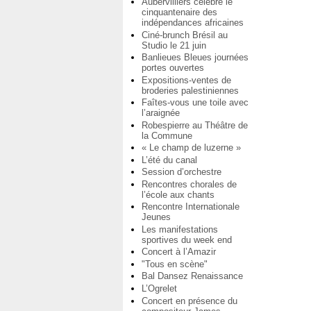
Aubervilliers célèbre le
cinquantenaire des
indépendances africaines
Ciné-brunch Brésil au
Studio le 21 juin
Banlieues Bleues journées
portes ouvertes
Expositions-ventes de
broderies palestiniennes
Faîtes-vous une toile avec
l’araignée
Robespierre au Théâtre de
la Commune
« Le champ de luzerne »
L’été du canal
Session d’orchestre
Rencontres chorales de
l’école aux chants
Rencontre Internationale
Jeunes
Les manifestations
sportives du week end
Concert à l’Amazir
"Tous en scène"
Bal Dansez Renaissance
L’Ogrelet
Concert en présence du