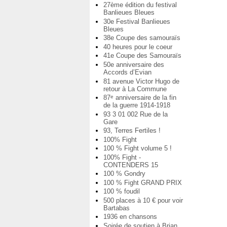
27ème édition du festival
Banlieues Bleues
30e Festival Banlieues
Bleues
38e Coupe des samouraïs
40 heures pour le coeur
41e Coupe des Samouraïs
50e anniversaire des
Accords d’Evian
81 avenue Victor Hugo de
retour à La Commune
87
anniversaire de la fin
e
de la guerre 1914-1918
93 3 01 002 Rue de la
Gare
93, Terres Fertiles !
100% Fight
100 % Fight volume 5 !
100% Fight -
CONTENDERS 15
100 % Gondry
100 % Fight GRAND PRIX
100 % foudil
500 places à 10 € pour voir
Bartabas
1936 en chansons
Soirée de soutien à Brian