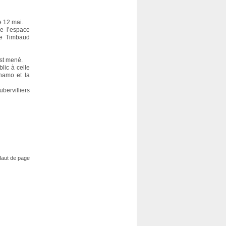
e 12 mai.
e l’espace
rre Timbaud
est mené.
lic à celle
ynamo et la
bervilliers
aut de page