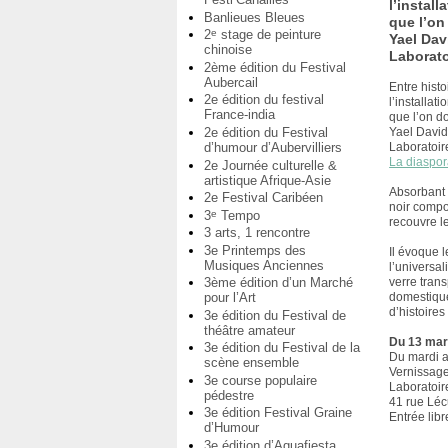
l’install
Banlieues Bleues
que l’on 
2
stage de peinture
e
Yael Dav
chinoise
Laborato
2ème édition du Festival
Aubercail
Entre histo
2e édition du festival
l’installat
France-india
que l’on do
2e édition du Festival
Yael David
d’humour d’Aubervilliers
Laboratoir
La diaspor
2e Journée culturelle &
artistique Afrique-Asie
Absorbant 
2e Festival Caribéen
noir compo
3
Tempo
e
recouvre le
3 arts, 1 rencontre
3e Printemps des
Il évoque 
Musiques Anciennes
l’universal
3ème édition d’un Marché
verre tran
pour l’Art
domestique
d’histoires
3e édition du Festival de
théâtre amateur
Du 13 mar
3e édition du Festival de la
Du mardi a
scène ensemble
Vernissage
3e course populaire
Laboratoir
pédestre
41 rue Léc
3e édition Festival Graine
Entrée libr
d’Humour
3e édition d’Aquafiesta