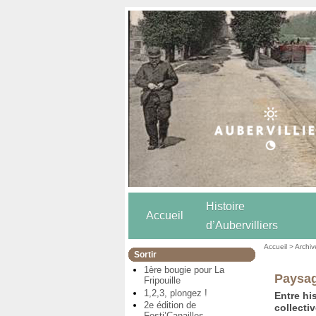
Histoire
Accueil
d’Aubervilliers
Accueil
>
Archiv
Sortir
1ère bougie pour La
Paysag
Fripouille
1,2,3, plongez !
Entre hi
2e édition de
collecti
Festi’Canailles