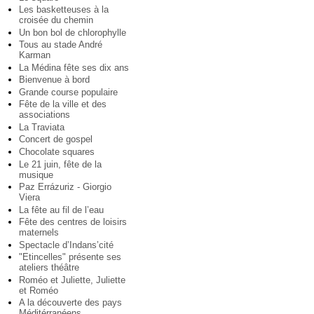
Les basketteuses à la
croisée du chemin
Un bon bol de chlorophylle
Tous au stade André
Karman
La Médina fête ses dix ans
Bienvenue à bord
Grande course populaire
Fête de la ville et des
associations
La Traviata
Concert de gospel
Chocolate squares
Le 21 juin, fête de la
musique
Paz Errázuriz - Giorgio
Viera
La fête au fil de l’eau
Fête des centres de loisirs
maternels
Spectacle d’Indans’cité
"Etincelles" présente ses
ateliers théâtre
Roméo et Juliette, Juliette
et Roméo
A la découverte des pays
Méditérranéens