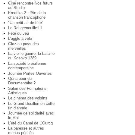
Ciné rencontre Nos futurs
au Studio
Kreatika 2 - fête de la
chanson francophone
"Un petit air de fête"
Le Roi grenouille III
Fête du Jeu
L’agglo à vélo
Glaz au pays des
merveilles
La vieille guerre, la bataille
du Kosovo 1389
La société brésilienne
contemporaine
Journée Portes Ouvertes
Qui a peur du
Documentaire ?
Salon des Formations
Artistiques
Le cinéma des voisins
Le Grand Bouillon en cette
fin d’année
Journée de solidarité avec
le Mali
L’été du Canal de L’Ourcq
La paresse et autres
menus péchés