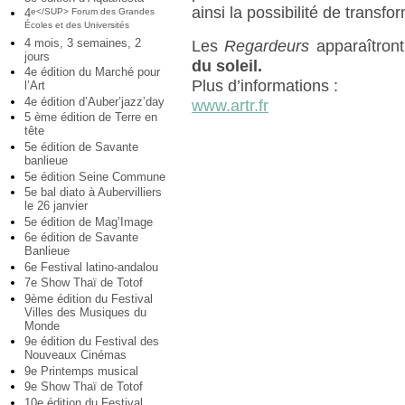
ainsi la possibilité de transf
4
e</SUP> Forum des Grandes
Écoles et des Universités
4 mois, 3 semaines, 2
Les
Regardeurs
apparaîtron
jours
du soleil.
4e édition du Marché pour
Plus d’informations :
l’Art
4e édition d’Auber’jazz’day
www.artr.fr
5 ème édition de Terre en
tête
5e édition de Savante
banlieue
5e édition Seine Commune
5e bal diato à Aubervilliers
le 26 janvier
5e édition de Mag’Image
6e édition de Savante
Banlieue
6e Festival latino-andalou
7e Show Thaï de Totof
9ème édition du Festival
Villes des Musiques du
Monde
9e édition du Festival des
Nouveaux Cinémas
9e Printemps musical
9e Show Thaï de Totof
10e édition du Festival