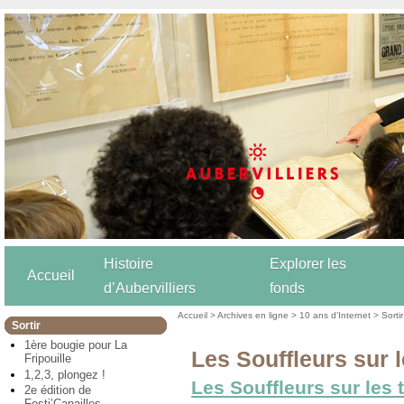
Histoire
Explorer les
Accueil
d’Aubervilliers
fonds
Accueil
>
Archives en ligne
>
10 ans d’Internet
>
Sortir
Sortir
1ère bougie pour La
Les Souffleurs sur l
Fripouille
1,2,3, plongez !
Les Souffleurs sur les t
2e édition de
Festi’Canailles