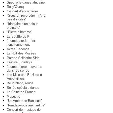
Spectacle danse africaine
Rally’Ourcq
Concert d’accordéons
"Sous un réverbère il n’y a
pas d’étoiles"
"Itinéraire d’un salaud
ordinaire"
"Pierre d’homme"
Le Souffle de K.
Journée sur le tri et
l’environnement
Actes Seconds
La Nuit des Musées
Parade Solidarité Sida
Festival Solidays
Journée portes ouvertes
dans les serres
Les Mille une Et Nuits à
Aubervilliers
Beur, blanc, rouge
Soirée spéciale danse
La Chine en France
Mapuche
"Un Amour de Banlieue"
"Rendez-vous aux jardins”
Concert de musique de