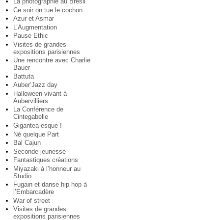
La photographie au Brésil
Ce soir on tue le cochon
Azur et Asmar
L’Augmentation
Pause Ethic
Visites de grandes
expositions parisiennes
Une rencontre avec Charlie
Bauer
Battuta
Auber’Jazz day
Halloween vivant à
Aubervilliers
La Conférence de
Cintegabelle
Gigantea-esque !
Né quelque Part
Bal Cajun
Seconde jeunesse
Fantastiques créations
Miyazaki à l’honneur au
Studio
Fugain et danse hip hop à
l’Embarcadère
War of street
Visites de grandes
expositions parisiennes