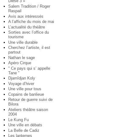
Diese 3 »
Salem Tradition / Roger
Raspail
Avis aux intéressés
A l’affiche du mois de mai
L’actualité du théâtre
Sorties avec l’office du
tourisme
Une ville durable
Cherchez l’artiste, il est
partout
Nathan le sage
Apéro Cirque
" Ce pays qui s’ appelle
Tane "
Djamîdjan Koly
Voyage d’hiver
Une ville pour tous
Copains de banlieue
Retour de guerre suivi de
Bilora
Ateliers théâtre saison
2004
Le Kung Fu
Une ville en débats
La Belle de Cadiz
Les lanternes