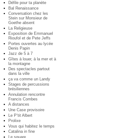
Défile pour ta planète
Bal Renaissance
Conversation chez les
Stein sur Monsieur de
Goethe absent
La Religieuse
Exposition de Emmanuel
Rioufol et de Pete Jeffs
Portes ouvertes au lycée
Denis Papin
Jazz de 5 à 7
Gîtes à louer, à la mer et à
la montagne
Des spectacles partout
dans la ville
ça va comme un Landy
Stages de percussions
brésiliennes
Annulation rencontre
Francis Combes
A distances
Une Case provisoire
Le P’tit Albert
Prolixe
Vous qui habitez le temps
Catalina in fine
Le square