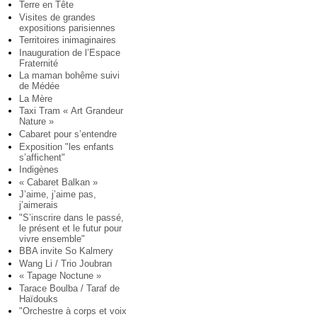
Terre en Tête
Visites de grandes
expositions parisiennes
Territoires inimaginaires
Inauguration de l’Espace
Fraternité
La maman bohême suivi
de Médée
La Mère
Taxi Tram « Art Grandeur
Nature »
Cabaret pour s’entendre
Exposition "les enfants
s’affichent"
Indigènes
« Cabaret Balkan »
J’aime, j’aime pas,
j’aimerais
"S’inscrire dans le passé,
le présent et le futur pour
vivre ensemble"
BBA invite So Kalmery
Wang Li / Trio Joubran
« Tapage Noctune »
Tarace Boulba / Taraf de
Haïdouks
"Orchestre à corps et voix