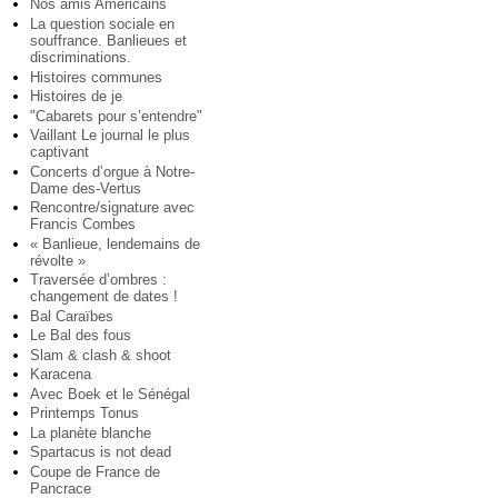
Nos amis Américains
La question sociale en
souffrance. Banlieues et
discriminations.
Histoires communes
Histoires de je
"Cabarets pour s’entendre"
Vaillant Le journal le plus
captivant
Concerts d’orgue à Notre-
Dame des-Vertus
Rencontre/signature avec
Francis Combes
« Banlieue, lendemains de
révolte »
Traversée d’ombres :
changement de dates !
Bal Caraïbes
Le Bal des fous
Slam & clash & shoot
Karacena
Avec Boek et le Sénégal
Printemps Tonus
La planète blanche
Spartacus is not dead
Coupe de France de
Pancrace