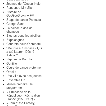
Journée de l’Océan Indien
Rencontre Mix Slam
Histoire de +
GooGooBlown + FM
Stage de danse Pantsula
George Sand
La balade à dos de
chameau
Siestes sous les abeilles
Expolangues
Cabarets pour s’entendre
"Meurtre à Kinshasa - Qui
a tué Laurent Désiré
Kabila?"
Reprise de Battuta
Gentille
Cours de danse bretonne
Othello
Une ville avec ses jeunes
Ensemble Lin
Musée précaire : le
programme
« L’Impasse de la
République - Récits d’en
France (1956-1962) »
« Jamin’ the Factory,