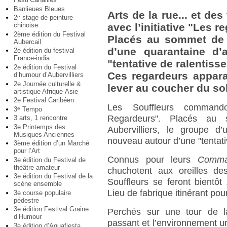
Banlieues Bleues
Arts de la rue... et des
2
stage de peinture
e
chinoise
avec l’initiative "Les r
2ème édition du Festival
Placés au sommet de 
Aubercail
d’une quarantaine d’a
2e édition du festival
France-india
"tentative de ralentis
2e édition du Festival
Ces regardeurs appara
d’humour d’Aubervilliers
2e Journée culturelle &
lever au coucher du sol
artistique Afrique-Asie
2e Festival Caribéen
Les Souffleurs command
3
Tempo
e
Regardeurs". Placés au
3 arts, 1 rencontre
3e Printemps des
Aubervilliers, le groupe d’
Musiques Anciennes
nouveau autour d’une "tentat
3ème édition d’un Marché
pour l’Art
Connus pour leurs
Comma
3e édition du Festival de
théâtre amateur
chuchotent aux oreilles d
3e édition du Festival de la
Souffleurs se feront bientôt
scène ensemble
Lieu de fabrique itinérant pou
3e course populaire
pédestre
3e édition Festival Graine
Perchés sur une tour de la 
d’Humour
passant et l’environnement u
3e édition d’Aquafiesta