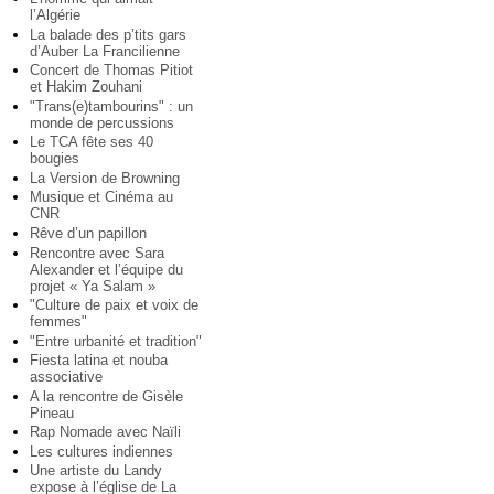
l’Algérie
La balade des p’tits gars
d’Auber La Francilienne
Concert de Thomas Pitiot
et Hakim Zouhani
"Trans(e)tambourins" : un
monde de percussions
Le TCA fête ses 40
bougies
La Version de Browning
Musique et Cinéma au
CNR
Rêve d’un papillon
Rencontre avec Sara
Alexander et l’équipe du
projet « Ya Salam »
"Culture de paix et voix de
femmes"
"Entre urbanité et tradition"
Fiesta latina et nouba
associative
A la rencontre de Gisèle
Pineau
Rap Nomade avec Naïli
Les cultures indiennes
Une artiste du Landy
expose à l’église de La