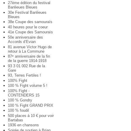
27ème édition du festival
Banlieues Bleues
30e Festival Banlieues
Bleues
38e Coupe des samouraïs
40 heures pour le coeur
41e Coupe des Samouraïs
50e anniversaire des
Accords d’Evian
81 avenue Victor Hugo de
retour à La Commune
87
anniversaire de la fin
e
de la guerre 1914-1918
93 3 01 002 Rue de la
Gare
93, Terres Fertiles !
100% Fight
100 % Fight volume 5 !
100% Fight -
CONTENDERS 15
100 % Gondry
100 % Fight GRAND PRIX
100 % foudil
500 places à 10 € pour voir
Bartabas
1936 en chansons
Soirée de soutien à Brian