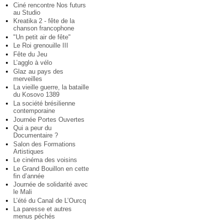
Ciné rencontre Nos futurs
au Studio
Kreatika 2 - fête de la
chanson francophone
"Un petit air de fête"
Le Roi grenouille III
Fête du Jeu
L’agglo à vélo
Glaz au pays des
merveilles
La vieille guerre, la bataille
du Kosovo 1389
La société brésilienne
contemporaine
Journée Portes Ouvertes
Qui a peur du
Documentaire ?
Salon des Formations
Artistiques
Le cinéma des voisins
Le Grand Bouillon en cette
fin d’année
Journée de solidarité avec
le Mali
L’été du Canal de L’Ourcq
La paresse et autres
menus péchés