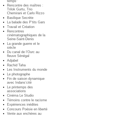
temps"
Rencontre des maîtres :
Trilok Gurtu, Trio
Chemirani et Carlo Rizzo
Basilique Secrète
La balade des P’tits Gars
Travail et Création
Rencontres
cinématographiques de la
Seine-Saint-Denis
La grande guerre et le
siècle
Du canal de l’Ourc au
fleuve Sénégal
Adjabel
Rachid Taha
Les Instruments du monde
Le photographe
Fin de saison dynamique
avec Indans’cité
Le printemps des
associations
Cinéma Le Studio
Témoins contre le racisme
Expériences inédites
Concours Poésie en liberté
Vente aux enchères au