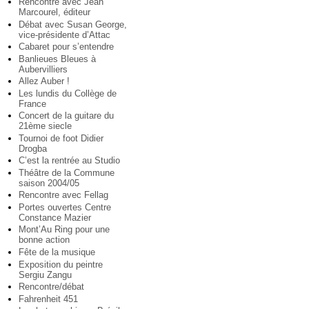
Rencontre avec Jean
Marcourel, éditeur
Débat avec Susan George,
vice-présidente d’Attac
Cabaret pour s’entendre
Banlieues Bleues à
Aubervilliers
Allez Auber !
Les lundis du Collège de
France
Concert de la guitare du
21ème siecle
Tournoi de foot Didier
Drogba
C’est la rentrée au Studio
Théâtre de la Commune
saison 2004/05
Rencontre avec Fellag
Portes ouvertes Centre
Constance Mazier
Mont’Au Ring pour une
bonne action
Fête de la musique
Exposition du peintre
Sergiu Zangu
Rencontre/débat
Fahrenheit 451