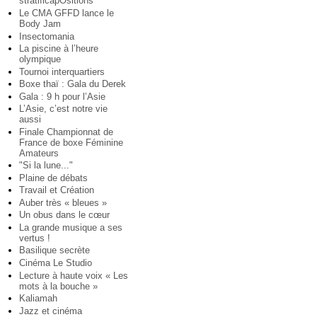
stratificapOsitions
Le CMA GFFD lance le
Body Jam
Insectomania
La piscine à l’heure
olympique
Tournoi interquartiers
Boxe thaï : Gala du Derek
Gala : 9 h pour l’Asie
L’Asie, c’est notre vie
aussi
Finale Championnat de
France de boxe Féminine
Amateurs
"Si la lune..."
Plaine de débats
Travail et Création
Auber très « bleues »
Un obus dans le cœur
La grande musique a ses
vertus !
Basilique secrète
Cinéma Le Studio
Lecture à haute voix « Les
mots à la bouche »
Kaliamah
Jazz et cinéma