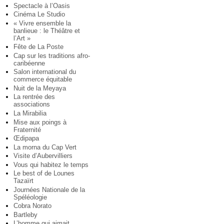
Spectacle à l’Oasis
Cinéma Le Studio
« Vivre ensemble la
banlieue : le Théâtre et
l’Art »
Fête de La Poste
Cap sur les traditions afro-
caribéenne
Salon international du
commerce équitable
Nuit de la Meyaya
La rentrée des
associations
La Mirabilia
Mise aux poings à
Fraternité
Œdipapa
La morna du Cap Vert
Visite d’Aubervilliers
Vous qui habitez le temps
Le best of de Lounes
Tazaïrt
Journées Nationale de la
Spéléologie
Cobra Norato
Bartleby
L’homme qui aimait