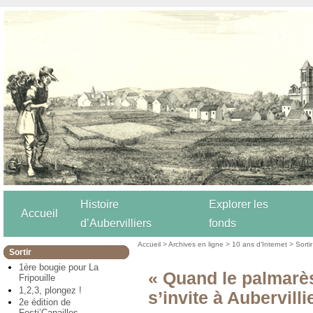
Histoire
Explorer les
Accueil
d’Aubervilliers
fonds
Accueil
>
Archives en ligne
>
10 ans d’Internet
>
Sortir
Sortir
1ère bougie pour La
« Quand le palmarè
Fripouille
1,2,3, plongez !
s’invite à Aubervilli
2e édition de
Festi’Canailles