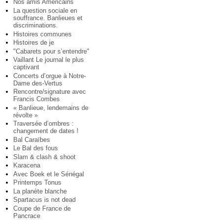
Nos amis Américains
La question sociale en
souffrance. Banlieues et
discriminations.
Histoires communes
Histoires de je
"Cabarets pour s’entendre"
Vaillant Le journal le plus
captivant
Concerts d’orgue à Notre-
Dame des-Vertus
Rencontre/signature avec
Francis Combes
« Banlieue, lendemains de
révolte »
Traversée d’ombres :
changement de dates !
Bal Caraïbes
Le Bal des fous
Slam & clash & shoot
Karacena
Avec Boek et le Sénégal
Printemps Tonus
La planète blanche
Spartacus is not dead
Coupe de France de
Pancrace