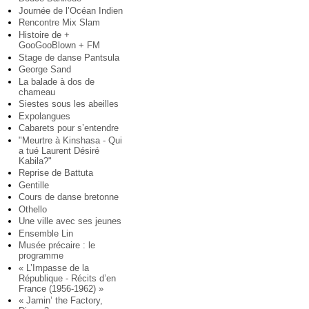
Journée de l’Océan Indien
Rencontre Mix Slam
Histoire de +
GooGooBlown + FM
Stage de danse Pantsula
George Sand
La balade à dos de
chameau
Siestes sous les abeilles
Expolangues
Cabarets pour s’entendre
"Meurtre à Kinshasa - Qui
a tué Laurent Désiré
Kabila?"
Reprise de Battuta
Gentille
Cours de danse bretonne
Othello
Une ville avec ses jeunes
Ensemble Lin
Musée précaire : le
programme
« L’Impasse de la
République - Récits d’en
France (1956-1962) »
« Jamin’ the Factory,