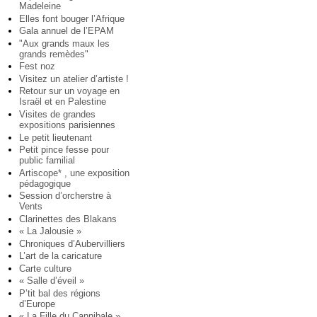
Madeleine
Elles font bouger l’Afrique
Gala annuel de l’EPAM
"Aux grands maux les
grands remèdes"
Fest noz
Visitez un atelier d’artiste !
Retour sur un voyage en
Israël et en Palestine
Visites de grandes
expositions parisiennes
Le petit lieutenant
Petit pince fesse pour
public familial
Artiscope* , une exposition
pédagogique
Session d’orcherstre à
Vents
Clarinettes des Blakans
« La Jalousie »
Chroniques d’Aubervilliers
L’art de la caricature
Carte culture
« Salle d’éveil »
P’tit bal des régions
d’Europe
« La Fille du Cannibale »