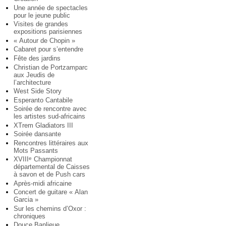
Une année de spectacles
pour le jeune public
Visites de grandes
expositions parisiennes
« Autour de Chopin »
Cabaret pour s’entendre
Fête des jardins
Christian de Portzamparc
aux Jeudis de
l’architecture
West Side Story
Esperanto Cantabile
Soirée de rencontre avec
les artistes sud-africains
XTrem Gladiators III
Soirée dansante
Rencontres littéraires aux
Mots Passants
XVIII
Championnat
e
départemental de Caisses
à savon et de Push cars
Après-midi africaine
Concert de guitare « Alan
Garcia »
Sur les chemins d’Oxor :
chroniques
Douce Banlieue