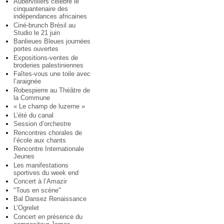
Aubervilliers célèbre le
cinquantenaire des
indépendances africaines
Ciné-brunch Brésil au
Studio le 21 juin
Banlieues Bleues journées
portes ouvertes
Expositions-ventes de
broderies palestiniennes
Faîtes-vous une toile avec
l’araignée
Robespierre au Théâtre de
la Commune
« Le champ de luzerne »
L’été du canal
Session d’orchestre
Rencontres chorales de
l’école aux chants
Rencontre Internationale
Jeunes
Les manifestations
sportives du week end
Concert à l’Amazir
"Tous en scène"
Bal Dansez Renaissance
L’Ogrelet
Concert en présence du