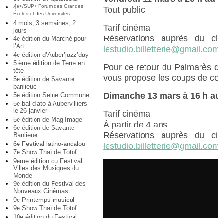
4
e</SUP> Forum des Grandes
Tout public
Écoles et des Universités
4 mois, 3 semaines, 2
Tarif cinéma
jours
Réservations auprès du c
4e édition du Marché pour
l’Art
lestudio.billetterie@gmail.co
4e édition d’Auber’jazz’day
5 ème édition de Terre en
Pour ce retour du Palmarès 
tête
vous propose les coups de cœu
5e édition de Savante
banlieue
Dimanche 13 mars à 16 h au
5e édition Seine Commune
5e bal diato à Aubervilliers
le 26 janvier
Tarif cinéma
5e édition de Mag’Image
Á partir de 4 ans
6e édition de Savante
Réservations auprès du c
Banlieue
6e Festival latino-andalou
lestudio.billetterie@gmail.co
7e Show Thaï de Totof
9ème édition du Festival
Villes des Musiques du
Monde
9e édition du Festival des
Nouveaux Cinémas
9e Printemps musical
9e Show Thaï de Totof
10e édition du Festival