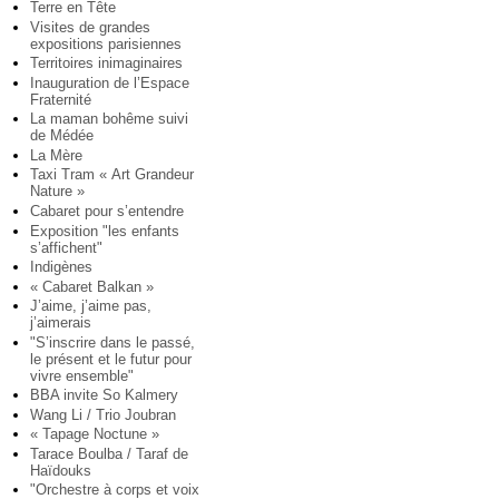
Terre en Tête
Visites de grandes
expositions parisiennes
Territoires inimaginaires
Inauguration de l’Espace
Fraternité
La maman bohême suivi
de Médée
La Mère
Taxi Tram « Art Grandeur
Nature »
Cabaret pour s’entendre
Exposition "les enfants
s’affichent"
Indigènes
« Cabaret Balkan »
J’aime, j’aime pas,
j’aimerais
"S’inscrire dans le passé,
le présent et le futur pour
vivre ensemble"
BBA invite So Kalmery
Wang Li / Trio Joubran
« Tapage Noctune »
Tarace Boulba / Taraf de
Haïdouks
"Orchestre à corps et voix