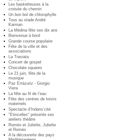
Les basketteuses à la
croisée du chemin
Un bon bol de chlorophylle
Tous au stade André
Karman
La Médina fête ses dix ans
Bienvenue à bord
Grande course populaire
Fête de la ville et des
associations
La Traviata
Concert de gospel
Chocolate squares
Le 21 juin, fête de la
musique
Paz Errázuriz - Giorgio
Viera
La fête au fil de l’eau
Fête des centres de loisirs
maternels
Spectacle d’Indans’cité
"Etincelles" présente ses
ateliers théâtre
Roméo et Juliette, Juliette
et Roméo
A la découverte des pays
Méditérranéens