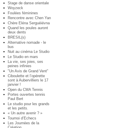
Stage de danse orientale
Woyzeck
Foulées féminines
Rencontre avec Chen Yan
Chère Eléna Serguéiévna
Quand les poules auront
deux dents
BRESIL(s)
Alternative nomade - le
bus
Nuit au cinéma Le Studio
Le Studio en mars
La vie, ses joies, ses
peines infinies
"Un Avis de Grand Vent"
Ciboulette et l’opérette
sont à Aubervilliers le 17
janvier !
Open du CMA Tennis
Portes ouvertes tennis
Paul Bert
Le studio pour les grands
et les petits.
« Un autre avenir ? »
Tournoi d’Echecs
Les Journées de la
Création