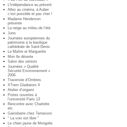
L’Indépendance au présent
Allez au cinéma, à Auber
c’est possible et pas cher !
Madame Henderson
présente
La neige au milieu de l’été
Juno
Journées européennes du
patrimoine à la basilique
cathédrale de Saint-Denis
Le Maître et Marguerite
Mon Ile déserte
Salon des séniors
Journées « Qualité
Sécurité Environnement »
2006
Traversée d’Ombres
XTrem Gladiators II
Atelier d’origami
Portes ouvertes à
l’université Paris 13
Rencontre avec Charlotte
etc.
Gainsbarre chez Terrasson
" La voix est libre "
Le chien jaune de Mongolie