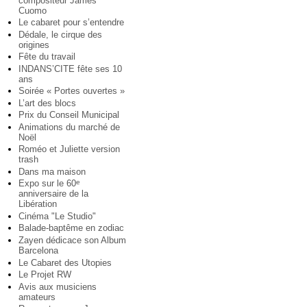
compositeur James
Cuomo
Le cabaret pour s’entendre
Dédale, le cirque des
origines
Fête du travail
INDANS’CITE fête ses 10
ans
Soirée « Portes ouvertes »
L’art des blocs
Prix du Conseil Municipal
Animations du marché de
Noël
Roméo et Juliette version
trash
Dans ma maison
Expo sur le 60
e
anniversaire de la
Libération
Cinéma "Le Studio"
Balade-baptême en zodiac
Zayen dédicace son Album
Barcelona
Le Cabaret des Utopies
Le Projet RW
Avis aux musiciens
amateurs