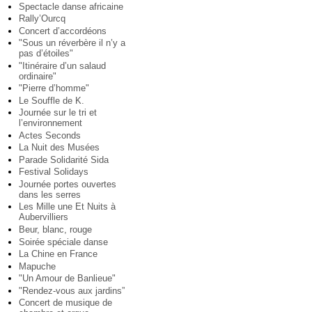
Spectacle danse africaine
Rally’Ourcq
Concert d’accordéons
"Sous un réverbère il n’y a
pas d’étoiles"
"Itinéraire d’un salaud
ordinaire"
"Pierre d’homme"
Le Souffle de K.
Journée sur le tri et
l’environnement
Actes Seconds
La Nuit des Musées
Parade Solidarité Sida
Festival Solidays
Journée portes ouvertes
dans les serres
Les Mille une Et Nuits à
Aubervilliers
Beur, blanc, rouge
Soirée spéciale danse
La Chine en France
Mapuche
"Un Amour de Banlieue"
"Rendez-vous aux jardins”
Concert de musique de