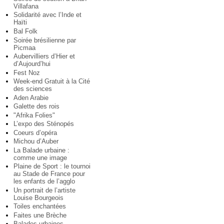
Villafana
Solidarité avec l’Inde et
Haïti
Bal Folk
Soirée brésilienne par
Picmaa
Aubervilliers d’Hier et
d’Aujourd’hui
Fest Noz
Week-end Gratuit à la Cité
des sciences
Aden Arabie
Galette des rois
"Afrika Folies"
L’expo des Sténopés
Coeurs d’opéra
Michou d’Auber
La Balade urbaine :
comme une image
Plaine de Sport : le tournoi
au Stade de France pour
les enfants de l’agglo
Un portrait de l’artiste
Louise Bourgeois
Toiles enchantées
Faites une Brèche
Balades urbaines