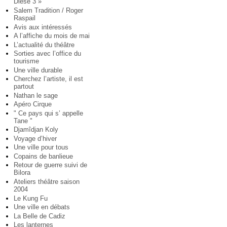
Diese 3 »
Salem Tradition / Roger
Raspail
Avis aux intéressés
A l’affiche du mois de mai
L’actualité du théâtre
Sorties avec l’office du
tourisme
Une ville durable
Cherchez l’artiste, il est
partout
Nathan le sage
Apéro Cirque
" Ce pays qui s’ appelle
Tane "
Djamîdjan Koly
Voyage d’hiver
Une ville pour tous
Copains de banlieue
Retour de guerre suivi de
Bilora
Ateliers théâtre saison
2004
Le Kung Fu
Une ville en débats
La Belle de Cadiz
Les lanternes