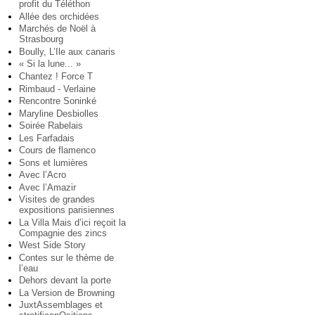
profit du Téléthon
Allée des orchidées
Marchés de Noël à
Strasbourg
Boully, L’Ile aux canaris
« Si la lune... »
Chantez ! Force T
Rimbaud - Verlaine
Rencontre Soninké
Maryline Desbiolles
Soirée Rabelais
Les Farfadais
Cours de flamenco
Sons et lumières
Avec l’Acro
Avec l’Amazir
Visites de grandes
expositions parisiennes
La Villa Mais d’ici reçoit la
Compagnie des zincs
West Side Story
Contes sur le thème de
l’eau
Dehors devant la porte
La Version de Browning
JuxtAssemblages et