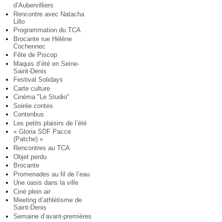
d’Aubervilliers
Rencontre avec Natacha
Lillo
Programmation du TCA
Brocante rue Hélène
Cochennec
Fête de Piscop
Maquis d’été en Seine-
Saint-Denis
Festival Solidays
Carte culture
Cinéma "Le Studio"
Soirée contes
Contenbus
Les petits plaisirs de l’été
« Gloria SDF Pacce
(Patche) »
Rencontres au TCA
Objet perdu
Brocante
Promenades au fil de l’eau
Une oasis dans la ville
Ciné plein air
Meeting d’athlétisme de
Saint-Denis
Semaine d’avant-premières