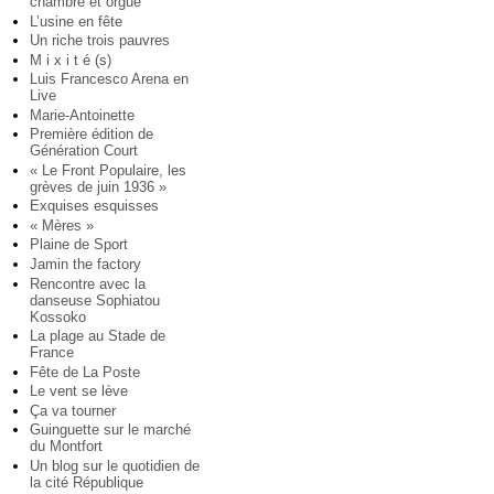
chambre et orgue
L’usine en fête
Un riche trois pauvres
M i x i t é (s)
Luis Francesco Arena en
Live
Marie-Antoinette
Première édition de
Génération Court
« Le Front Populaire, les
grèves de juin 1936 »
Exquises esquisses
« Mères »
Plaine de Sport
Jamin the factory
Rencontre avec la
danseuse Sophiatou
Kossoko
La plage au Stade de
France
Fête de La Poste
Le vent se lève
Ça va tourner
Guinguette sur le marché
du Montfort
Un blog sur le quotidien de
la cité République