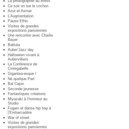
La photographie au Brésil
Ce soir on tue le cochon
Azur et Asmar
L’Augmentation
Pause Ethic
Visites de grandes
expositions parisiennes
Une rencontre avec Charlie
Bauer
Battuta
Auber’Jazz day
Halloween vivant à
Aubervilliers
La Conférence de
Cintegabelle
Gigantea-esque !
Né quelque Part
Bal Cajun
Seconde jeunesse
Fantastiques créations
Miyazaki à l’honneur au
Studio
Fugain et danse hip hop à
l’Embarcadère
War of street
Visites de grandes
expositions parisiennes