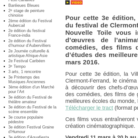
Banlieues Bleues
2
stage de peinture
e
chinoise
Pour cette 3e édition, 
2ème édition du Festival
du festival de Clermon
Aubercail
2e édition du festival
Nouvelle Toile vous i
France-india
d’œuvres de l’anima
2e édition du Festival
d’humour d’Aubervilliers
comédies, des films 
2e Journée culturelle &
d’études des meilleure
artistique Afrique-Asie
2e Festival Caribéen
mars 2016.
3
Tempo
e
3 arts, 1 rencontre
Pour cette 3e édition, la Vill
3e Printemps des
Clermont-Ferrand, le cinéma 
Musiques Anciennes
à découvrir des chefs-d’œuv
3ème édition d’un Marché
pour l’Art
des comédies, des films de 
3e édition du Festival de
meilleures écoles du monde, 
théâtre amateur
3e édition du Festival de la
Télécharger le tract
(format pd
scène ensemble
3e course populaire
Ces films vous entraîneront
pédestre
création cinématographique.
3e édition Festival Graine
d’Humour
Vendredi 11 mars à 20 h au
3e édition d’Aquafiesta