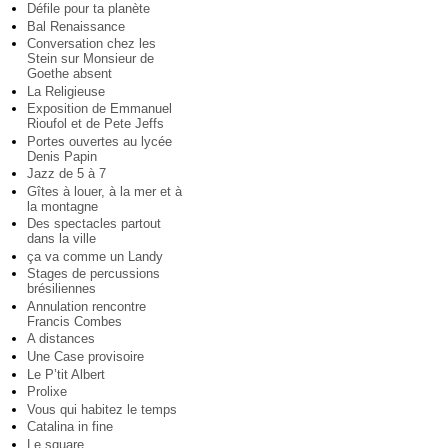
Défile pour ta planète
Bal Renaissance
Conversation chez les
Stein sur Monsieur de
Goethe absent
La Religieuse
Exposition de Emmanuel
Rioufol et de Pete Jeffs
Portes ouvertes au lycée
Denis Papin
Jazz de 5 à 7
Gîtes à louer, à la mer et à
la montagne
Des spectacles partout
dans la ville
ça va comme un Landy
Stages de percussions
brésiliennes
Annulation rencontre
Francis Combes
A distances
Une Case provisoire
Le P’tit Albert
Prolixe
Vous qui habitez le temps
Catalina in fine
Le square