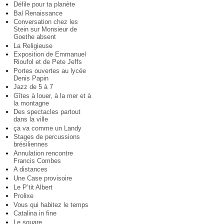
Défile pour ta planète
Bal Renaissance
Conversation chez les
Stein sur Monsieur de
Goethe absent
La Religieuse
Exposition de Emmanuel
Rioufol et de Pete Jeffs
Portes ouvertes au lycée
Denis Papin
Jazz de 5 à 7
Gîtes à louer, à la mer et à
la montagne
Des spectacles partout
dans la ville
ça va comme un Landy
Stages de percussions
brésiliennes
Annulation rencontre
Francis Combes
A distances
Une Case provisoire
Le P’tit Albert
Prolixe
Vous qui habitez le temps
Catalina in fine
Le square