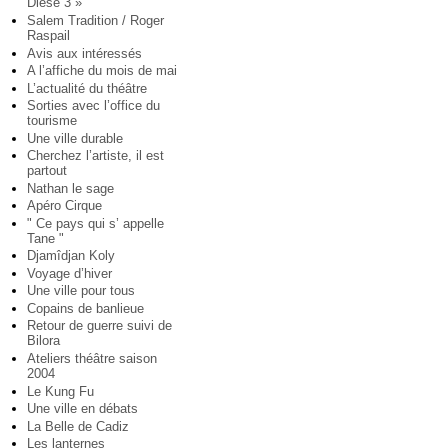
Diese 3 »
Salem Tradition / Roger
Raspail
Avis aux intéressés
A l’affiche du mois de mai
L’actualité du théâtre
Sorties avec l’office du
tourisme
Une ville durable
Cherchez l’artiste, il est
partout
Nathan le sage
Apéro Cirque
" Ce pays qui s’ appelle
Tane "
Djamîdjan Koly
Voyage d’hiver
Une ville pour tous
Copains de banlieue
Retour de guerre suivi de
Bilora
Ateliers théâtre saison
2004
Le Kung Fu
Une ville en débats
La Belle de Cadiz
Les lanternes