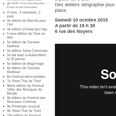
4
e</SUP> Forum des Grandes
Des ateliers sérigraphie pou
Écoles et des Universités
place.
4 mois, 3 semaines, 2
jours
Samedi 10 octobre 2015
4e édition du Marché pour
l’Art
A partir de 19 h 30
4e édition d’Auber’jazz’day
6 rue des Noyers
5 ème édition de Terre en
tête
5e édition de Savante
banlieue
5e édition Seine Commune
5e bal diato à Aubervilliers
le 26 janvier
5e édition de Mag’Image
6e édition de Savante
Banlieue
6e Festival latino-andalou
7e Show Thaï de Totof
9ème édition du Festival
Villes des Musiques du
Monde
9e édition du Festival des
Nouveaux Cinémas
9e Printemps musical
9e Show Thaï de Totof
10e édition du Festival