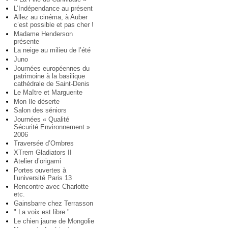
L’Indépendance au présent
Allez au cinéma, à Auber
c’est possible et pas cher !
Madame Henderson
présente
La neige au milieu de l’été
Juno
Journées européennes du
patrimoine à la basilique
cathédrale de Saint-Denis
Le Maître et Marguerite
Mon Ile déserte
Salon des séniors
Journées « Qualité
Sécurité Environnement »
2006
Traversée d’Ombres
XTrem Gladiators II
Atelier d’origami
Portes ouvertes à
l’université Paris 13
Rencontre avec Charlotte
etc.
Gainsbarre chez Terrasson
" La voix est libre "
Le chien jaune de Mongolie