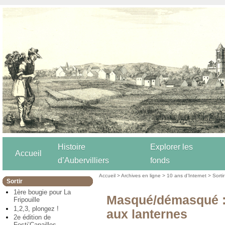
Histoire
Explorer les
Accueil
d’Aubervilliers
fonds
Accueil
>
Archives en ligne
>
10 ans d’Internet
>
Sortir
Sortir
1ère bougie pour La
Masqué/démasqué :
Fripouille
1,2,3, plongez !
aux lanternes
2e édition de
Festi’Canailles