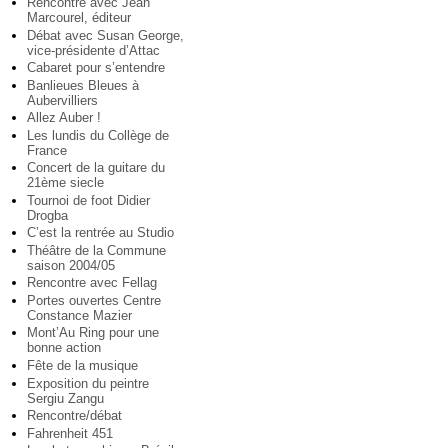
Rencontre avec Jean
Marcourel, éditeur
Débat avec Susan George,
vice-présidente d’Attac
Cabaret pour s’entendre
Banlieues Bleues à
Aubervilliers
Allez Auber !
Les lundis du Collège de
France
Concert de la guitare du
21ème siecle
Tournoi de foot Didier
Drogba
C’est la rentrée au Studio
Théâtre de la Commune
saison 2004/05
Rencontre avec Fellag
Portes ouvertes Centre
Constance Mazier
Mont’Au Ring pour une
bonne action
Fête de la musique
Exposition du peintre
Sergiu Zangu
Rencontre/débat
Fahrenheit 451