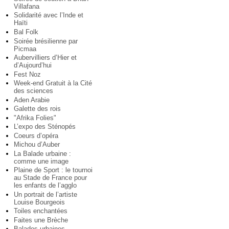
Villafana
Solidarité avec l’Inde et
Haïti
Bal Folk
Soirée brésilienne par
Picmaa
Aubervilliers d’Hier et
d’Aujourd’hui
Fest Noz
Week-end Gratuit à la Cité
des sciences
Aden Arabie
Galette des rois
"Afrika Folies"
L’expo des Sténopés
Coeurs d’opéra
Michou d’Auber
La Balade urbaine :
comme une image
Plaine de Sport : le tournoi
au Stade de France pour
les enfants de l’agglo
Un portrait de l’artiste
Louise Bourgeois
Toiles enchantées
Faites une Brèche
Balades urbaines