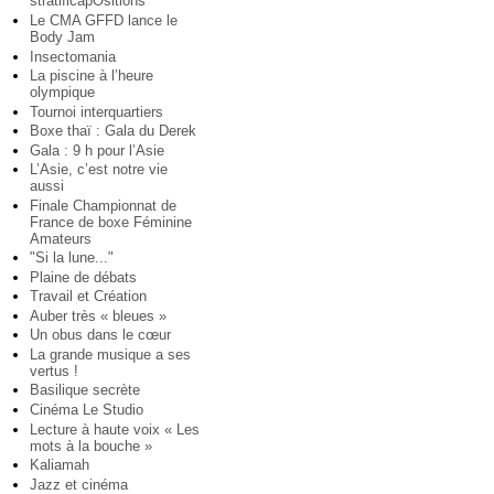
stratificapOsitions
Le CMA GFFD lance le
Body Jam
Insectomania
La piscine à l’heure
olympique
Tournoi interquartiers
Boxe thaï : Gala du Derek
Gala : 9 h pour l’Asie
L’Asie, c’est notre vie
aussi
Finale Championnat de
France de boxe Féminine
Amateurs
"Si la lune..."
Plaine de débats
Travail et Création
Auber très « bleues »
Un obus dans le cœur
La grande musique a ses
vertus !
Basilique secrète
Cinéma Le Studio
Lecture à haute voix « Les
mots à la bouche »
Kaliamah
Jazz et cinéma