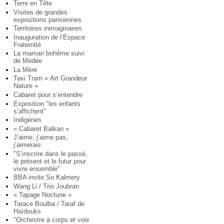
Terre en Tête
Visites de grandes
expositions parisiennes
Territoires inimaginaires
Inauguration de l’Espace
Fraternité
La maman bohême suivi
de Médée
La Mère
Taxi Tram « Art Grandeur
Nature »
Cabaret pour s’entendre
Exposition "les enfants
s’affichent"
Indigènes
« Cabaret Balkan »
J’aime, j’aime pas,
j’aimerais
"S’inscrire dans le passé,
le présent et le futur pour
vivre ensemble"
BBA invite So Kalmery
Wang Li / Trio Joubran
« Tapage Noctune »
Tarace Boulba / Taraf de
Haïdouks
"Orchestre à corps et voix