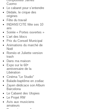
compositeur James
Cuomo
Le cabaret pour s’entendre
Dédale, le cirque des
origines
Fête du travail
INDANS’CITE fête ses 10
ans
Soirée « Portes ouvertes »
L’art des blocs
Prix du Conseil Municipal
Animations du marché de
Noël
Roméo et Juliette version
trash
Dans ma maison
Expo sur le 60
e
anniversaire de la
Libération
Cinéma "Le Studio"
Balade-baptême en zodiac
Zayen dédicace son Album
Barcelona
Le Cabaret des Utopies
Le Projet RW
Avis aux musiciens
amateurs