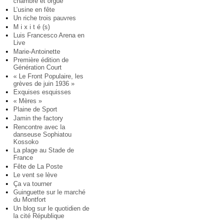
chambre et orgue
L’usine en fête
Un riche trois pauvres
M i x i t é (s)
Luis Francesco Arena en
Live
Marie-Antoinette
Première édition de
Génération Court
« Le Front Populaire, les
grèves de juin 1936 »
Exquises esquisses
« Mères »
Plaine de Sport
Jamin the factory
Rencontre avec la
danseuse Sophiatou
Kossoko
La plage au Stade de
France
Fête de La Poste
Le vent se lève
Ça va tourner
Guinguette sur le marché
du Montfort
Un blog sur le quotidien de
la cité République