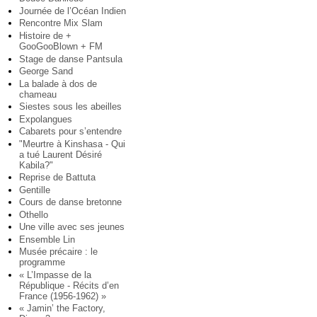
Journée de l’Océan Indien
Rencontre Mix Slam
Histoire de +
GooGooBlown + FM
Stage de danse Pantsula
George Sand
La balade à dos de
chameau
Siestes sous les abeilles
Expolangues
Cabarets pour s’entendre
"Meurtre à Kinshasa - Qui
a tué Laurent Désiré
Kabila?"
Reprise de Battuta
Gentille
Cours de danse bretonne
Othello
Une ville avec ses jeunes
Ensemble Lin
Musée précaire : le
programme
« L’Impasse de la
République - Récits d’en
France (1956-1962) »
« Jamin’ the Factory,