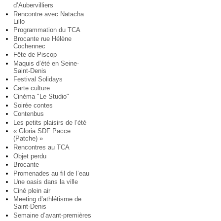
d’Aubervilliers
Rencontre avec Natacha
Lillo
Programmation du TCA
Brocante rue Hélène
Cochennec
Fête de Piscop
Maquis d’été en Seine-
Saint-Denis
Festival Solidays
Carte culture
Cinéma "Le Studio"
Soirée contes
Contenbus
Les petits plaisirs de l’été
« Gloria SDF Pacce
(Patche) »
Rencontres au TCA
Objet perdu
Brocante
Promenades au fil de l’eau
Une oasis dans la ville
Ciné plein air
Meeting d’athlétisme de
Saint-Denis
Semaine d’avant-premières