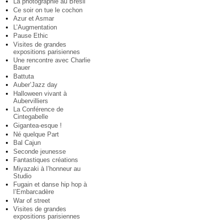
La photographie au Brésil
Ce soir on tue le cochon
Azur et Asmar
L’Augmentation
Pause Ethic
Visites de grandes
expositions parisiennes
Une rencontre avec Charlie
Bauer
Battuta
Auber’Jazz day
Halloween vivant à
Aubervilliers
La Conférence de
Cintegabelle
Gigantea-esque !
Né quelque Part
Bal Cajun
Seconde jeunesse
Fantastiques créations
Miyazaki à l’honneur au
Studio
Fugain et danse hip hop à
l’Embarcadère
War of street
Visites de grandes
expositions parisiennes