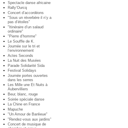
Spectacle danse africaine
Rally’Ourcq
Concert d’accordéons
"Sous un réverbère il n’y a
pas d’étoiles"
"Itinéraire d’un salaud
ordinaire"
"Pierre d’homme"
Le Souffle de K.
Journée sur le tri et
l’environnement
Actes Seconds
La Nuit des Musées
Parade Solidarité Sida
Festival Solidays
Journée portes ouvertes
dans les serres
Les Mille une Et Nuits à
Aubervilliers
Beur, blanc, rouge
Soirée spéciale danse
La Chine en France
Mapuche
"Un Amour de Banlieue"
"Rendez-vous aux jardins”
Concert de musique de