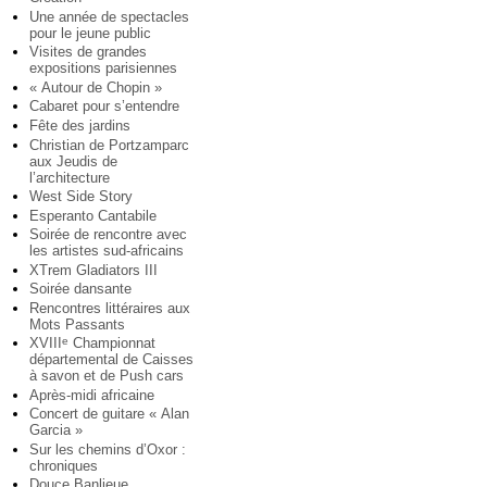
Une année de spectacles
pour le jeune public
Visites de grandes
expositions parisiennes
« Autour de Chopin »
Cabaret pour s’entendre
Fête des jardins
Christian de Portzamparc
aux Jeudis de
l’architecture
West Side Story
Esperanto Cantabile
Soirée de rencontre avec
les artistes sud-africains
XTrem Gladiators III
Soirée dansante
Rencontres littéraires aux
Mots Passants
XVIII
Championnat
e
départemental de Caisses
à savon et de Push cars
Après-midi africaine
Concert de guitare « Alan
Garcia »
Sur les chemins d’Oxor :
chroniques
Douce Banlieue