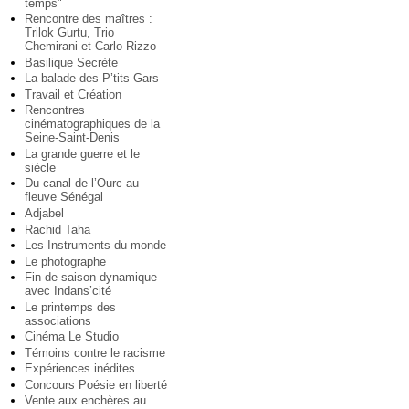
temps"
Rencontre des maîtres :
Trilok Gurtu, Trio
Chemirani et Carlo Rizzo
Basilique Secrète
La balade des P’tits Gars
Travail et Création
Rencontres
cinématographiques de la
Seine-Saint-Denis
La grande guerre et le
siècle
Du canal de l’Ourc au
fleuve Sénégal
Adjabel
Rachid Taha
Les Instruments du monde
Le photographe
Fin de saison dynamique
avec Indans’cité
Le printemps des
associations
Cinéma Le Studio
Témoins contre le racisme
Expériences inédites
Concours Poésie en liberté
Vente aux enchères au