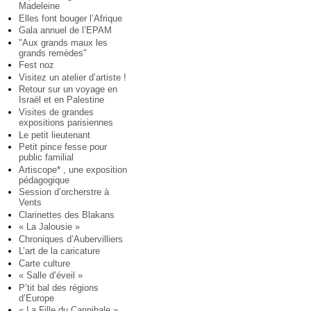
Madeleine
Elles font bouger l’Afrique
Gala annuel de l’EPAM
"Aux grands maux les
grands remèdes"
Fest noz
Visitez un atelier d’artiste !
Retour sur un voyage en
Israël et en Palestine
Visites de grandes
expositions parisiennes
Le petit lieutenant
Petit pince fesse pour
public familial
Artiscope* , une exposition
pédagogique
Session d’orcherstre à
Vents
Clarinettes des Blakans
« La Jalousie »
Chroniques d’Aubervilliers
L’art de la caricature
Carte culture
« Salle d’éveil »
P’tit bal des régions
d’Europe
« La Fille du Cannibale »