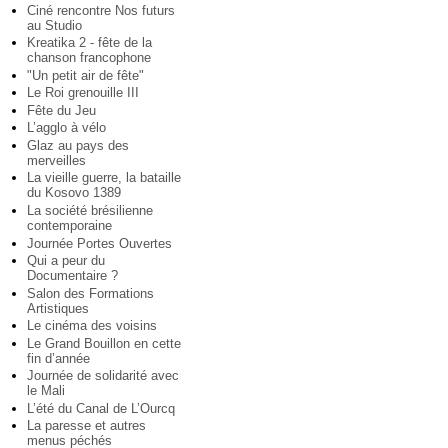
Ciné rencontre Nos futurs
au Studio
Kreatika 2 - fête de la
chanson francophone
"Un petit air de fête"
Le Roi grenouille III
Fête du Jeu
L’agglo à vélo
Glaz au pays des
merveilles
La vieille guerre, la bataille
du Kosovo 1389
La société brésilienne
contemporaine
Journée Portes Ouvertes
Qui a peur du
Documentaire ?
Salon des Formations
Artistiques
Le cinéma des voisins
Le Grand Bouillon en cette
fin d’année
Journée de solidarité avec
le Mali
L’été du Canal de L’Ourcq
La paresse et autres
menus péchés