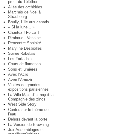
profit du Téléthon
Allée des orchidées
Marchés de Noël à
Strasbourg
Boully, L’Ile aux canaris
« Si la lune... »
Chantez ! Force T
Rimbaud - Verlaine
Rencontre Soninké
Maryline Desbiolles
Soirée Rabelais
Les Farfadais
Cours de flamenco
Sons et lumières
Avec l’Acro
Avec l’Amazir
Visites de grandes
expositions parisiennes
La Villa Mais d’ici reçoit la
Compagnie des zincs
West Side Story
Contes sur le thème de
l’eau
Dehors devant la porte
La Version de Browning
JuxtAssemblages et