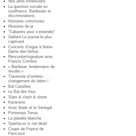
Nos amis Américains
La question sociale en
souffrance. Banlieues et
discriminations.
Histoires communes
Histoires de je
"Cabarets pour s’entendre"
Vaillant Le journal le plus
captivant
Concerts d’orgue à Notre-
Dame des-Vertus
Rencontre/signature avec
Francis Combes
« Banlieue, lendemains de
révolte »
Traversée d’ombres :
changement de dates !
Bal Caraïbes
Le Bal des fous
Slam & clash & shoot
Karacena
Avec Boek et le Sénégal
Printemps Tonus
La planète blanche
Spartacus is not dead
Coupe de France de
Pancrace