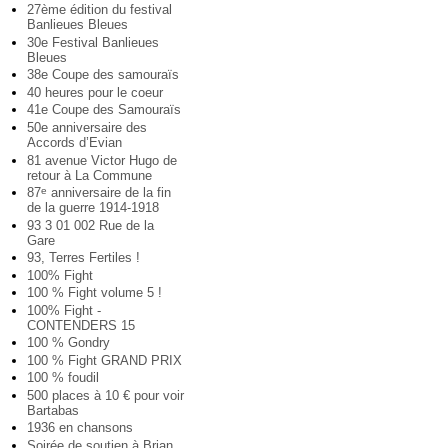
27ème édition du festival
Banlieues Bleues
30e Festival Banlieues
Bleues
38e Coupe des samouraïs
40 heures pour le coeur
41e Coupe des Samouraïs
50e anniversaire des
Accords d’Evian
81 avenue Victor Hugo de
retour à La Commune
87
anniversaire de la fin
e
de la guerre 1914-1918
93 3 01 002 Rue de la
Gare
93, Terres Fertiles !
100% Fight
100 % Fight volume 5 !
100% Fight -
CONTENDERS 15
100 % Gondry
100 % Fight GRAND PRIX
100 % foudil
500 places à 10 € pour voir
Bartabas
1936 en chansons
Soirée de soutien à Brian