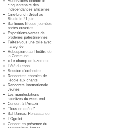
Aubervilliers célèbre le
cinquantenaire des
indépendances africaines
Ciné-brunch Brésil au
Studio le 21 juin
Banlieues Bleues journées
portes ouvertes
Expositions-ventes de
broderies palestiniennes
Faîtes-vous une toile avec
l’araignée
Robespierre au Théâtre de
la Commune
« Le champ de luzerne »
L’été du canal
Session d’orchestre
Rencontres chorales de
l’école aux chants
Rencontre Internationale
Jeunes
Les manifestations
sportives du week end
Concert à l’Amazir
"Tous en scène"
Bal Dansez Renaissance
L’Ogrelet
Concert en présence du