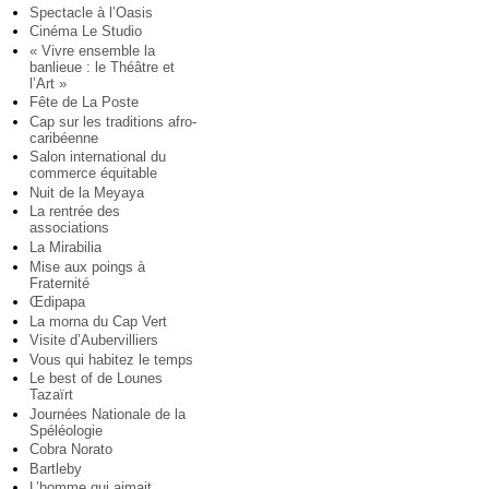
Spectacle à l’Oasis
Cinéma Le Studio
« Vivre ensemble la
banlieue : le Théâtre et
l’Art »
Fête de La Poste
Cap sur les traditions afro-
caribéenne
Salon international du
commerce équitable
Nuit de la Meyaya
La rentrée des
associations
La Mirabilia
Mise aux poings à
Fraternité
Œdipapa
La morna du Cap Vert
Visite d’Aubervilliers
Vous qui habitez le temps
Le best of de Lounes
Tazaïrt
Journées Nationale de la
Spéléologie
Cobra Norato
Bartleby
L’homme qui aimait