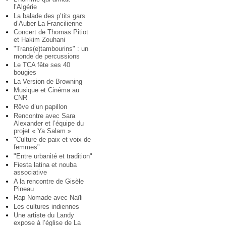
l’Algérie
La balade des p’tits gars
d’Auber La Francilienne
Concert de Thomas Pitiot
et Hakim Zouhani
"Trans(e)tambourins" : un
monde de percussions
Le TCA fête ses 40
bougies
La Version de Browning
Musique et Cinéma au
CNR
Rêve d’un papillon
Rencontre avec Sara
Alexander et l’équipe du
projet « Ya Salam »
"Culture de paix et voix de
femmes"
"Entre urbanité et tradition"
Fiesta latina et nouba
associative
A la rencontre de Gisèle
Pineau
Rap Nomade avec Naïli
Les cultures indiennes
Une artiste du Landy
expose à l’église de La