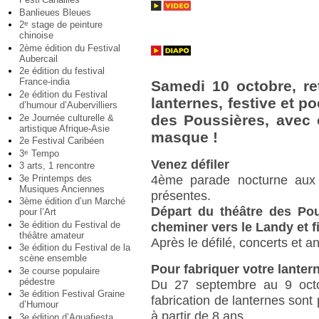
Banlieues Bleues
2
stage de peinture
e
chinoise
2ème édition du Festival
Aubercail
2e édition du festival
France-india
Samedi 10 octobre, re
2e édition du Festival
lanternes, festive et p
d’humour d’Aubervilliers
des Poussières, avec 
2e Journée culturelle &
artistique Afrique-Asie
masque !
2e Festival Caribéen
3
Tempo
e
Venez défiler
3 arts, 1 rencontre
3e Printemps des
4ème parade nocturne aux l
Musiques Anciennes
présentes.
3ème édition d’un Marché
Départ du théâtre des Pou
pour l’Art
3e édition du Festival de
cheminer vers le Landy et f
théâtre amateur
Après le défilé, concerts et a
3e édition du Festival de la
scène ensemble
Pour fabriquer votre lanter
3e course populaire
pédestre
Du 27 septembre au 9 octo
3e édition Festival Graine
fabrication de lanternes sont 
d’Humour
à partir de 8 ans.
3e édition d’Aquafiesta