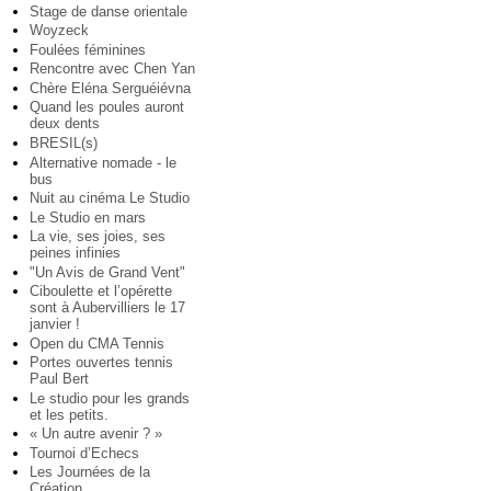
Stage de danse orientale
Woyzeck
Foulées féminines
Rencontre avec Chen Yan
Chère Eléna Serguéiévna
Quand les poules auront
deux dents
BRESIL(s)
Alternative nomade - le
bus
Nuit au cinéma Le Studio
Le Studio en mars
La vie, ses joies, ses
peines infinies
"Un Avis de Grand Vent"
Ciboulette et l’opérette
sont à Aubervilliers le 17
janvier !
Open du CMA Tennis
Portes ouvertes tennis
Paul Bert
Le studio pour les grands
et les petits.
« Un autre avenir ? »
Tournoi d’Echecs
Les Journées de la
Création