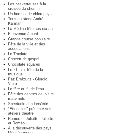
Les basketteuses à la
croisée du chemin
Un bon bol de chlorophylle
Tous au stade André
Karman
La Médina fête ses dix ans
Bienvenue à bord
Grande course populaire
Fête de la ville et des
associations
La Traviata
Concert de gospel
Chocolate squares
Le 21 juin, fête de la
musique
Paz Errázuriz - Giorgio
Viera
La fête au fil de l’eau
Fête des centres de loisirs
maternels
Spectacle d’Indans’cité
"Etincelles" présente ses
ateliers théâtre
Roméo et Juliette, Juliette
et Roméo
A la découverte des pays
Méditérranéens