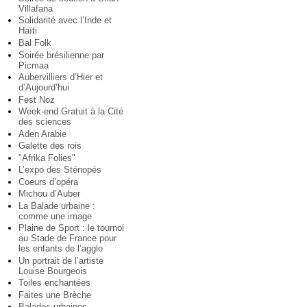
Villafana
Solidarité avec l’Inde et
Haïti
Bal Folk
Soirée brésilienne par
Picmaa
Aubervilliers d’Hier et
d’Aujourd’hui
Fest Noz
Week-end Gratuit à la Cité
des sciences
Aden Arabie
Galette des rois
"Afrika Folies"
L’expo des Sténopés
Coeurs d’opéra
Michou d’Auber
La Balade urbaine :
comme une image
Plaine de Sport : le tournoi
au Stade de France pour
les enfants de l’agglo
Un portrait de l’artiste
Louise Bourgeois
Toiles enchantées
Faites une Brèche
Balades urbaines