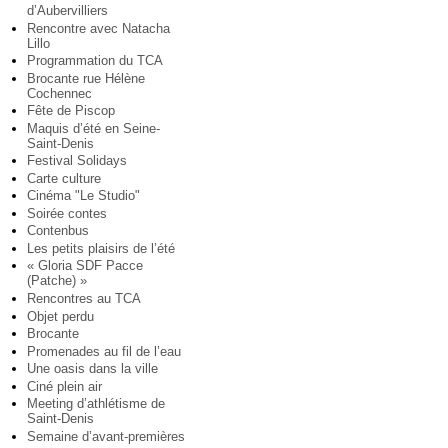
d’Aubervilliers
Rencontre avec Natacha
Lillo
Programmation du TCA
Brocante rue Hélène
Cochennec
Fête de Piscop
Maquis d’été en Seine-
Saint-Denis
Festival Solidays
Carte culture
Cinéma "Le Studio"
Soirée contes
Contenbus
Les petits plaisirs de l’été
« Gloria SDF Pacce
(Patche) »
Rencontres au TCA
Objet perdu
Brocante
Promenades au fil de l’eau
Une oasis dans la ville
Ciné plein air
Meeting d’athlétisme de
Saint-Denis
Semaine d’avant-premières