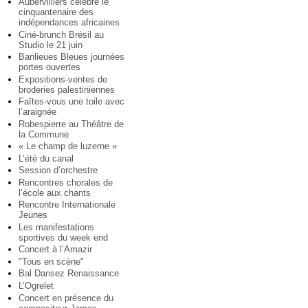
Aubervilliers célèbre le
cinquantenaire des
indépendances africaines
Ciné-brunch Brésil au
Studio le 21 juin
Banlieues Bleues journées
portes ouvertes
Expositions-ventes de
broderies palestiniennes
Faîtes-vous une toile avec
l’araignée
Robespierre au Théâtre de
la Commune
« Le champ de luzerne »
L’été du canal
Session d’orchestre
Rencontres chorales de
l’école aux chants
Rencontre Internationale
Jeunes
Les manifestations
sportives du week end
Concert à l’Amazir
"Tous en scène"
Bal Dansez Renaissance
L’Ogrelet
Concert en présence du