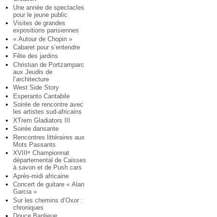
Une année de spectacles
pour le jeune public
Visites de grandes
expositions parisiennes
« Autour de Chopin »
Cabaret pour s’entendre
Fête des jardins
Christian de Portzamparc
aux Jeudis de
l’architecture
West Side Story
Esperanto Cantabile
Soirée de rencontre avec
les artistes sud-africains
XTrem Gladiators III
Soirée dansante
Rencontres littéraires aux
Mots Passants
XVIII
Championnat
e
départemental de Caisses
à savon et de Push cars
Après-midi africaine
Concert de guitare « Alan
Garcia »
Sur les chemins d’Oxor :
chroniques
Douce Banlieue