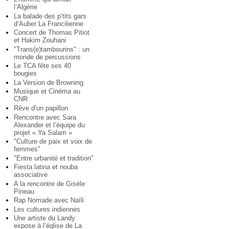
l’Algérie
La balade des p’tits gars
d’Auber La Francilienne
Concert de Thomas Pitiot
et Hakim Zouhani
"Trans(e)tambourins" : un
monde de percussions
Le TCA fête ses 40
bougies
La Version de Browning
Musique et Cinéma au
CNR
Rêve d’un papillon
Rencontre avec Sara
Alexander et l’équipe du
projet « Ya Salam »
"Culture de paix et voix de
femmes"
"Entre urbanité et tradition"
Fiesta latina et nouba
associative
A la rencontre de Gisèle
Pineau
Rap Nomade avec Naïli
Les cultures indiennes
Une artiste du Landy
expose à l’église de La