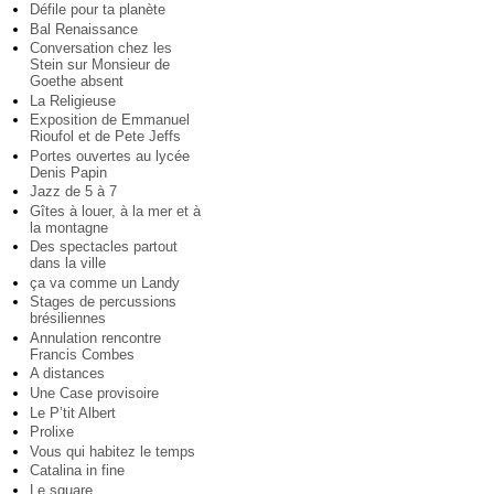
Défile pour ta planète
Bal Renaissance
Conversation chez les
Stein sur Monsieur de
Goethe absent
La Religieuse
Exposition de Emmanuel
Rioufol et de Pete Jeffs
Portes ouvertes au lycée
Denis Papin
Jazz de 5 à 7
Gîtes à louer, à la mer et à
la montagne
Des spectacles partout
dans la ville
ça va comme un Landy
Stages de percussions
brésiliennes
Annulation rencontre
Francis Combes
A distances
Une Case provisoire
Le P’tit Albert
Prolixe
Vous qui habitez le temps
Catalina in fine
Le square