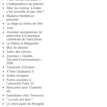
L’Indépendance au présent
Allez au cinéma, à Auber
c’est possible et pas cher !
Madame Henderson
présente
La neige au milieu de l’été
Juno
Journées européennes du
patrimoine à la basilique
cathédrale de Saint-Denis
Le Maître et Marguerite
Mon Ile déserte
Salon des séniors
Journées « Qualité
Sécurité Environnement »
2006
Traversée d’Ombres
XTrem Gladiators II
Atelier d’origami
Portes ouvertes à
l’université Paris 13
Rencontre avec Charlotte
etc.
Gainsbarre chez Terrasson
" La voix est libre "
Le chien jaune de Mongolie