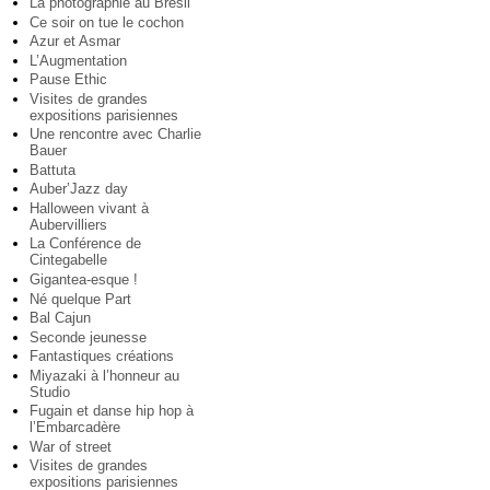
La photographie au Brésil
Ce soir on tue le cochon
Azur et Asmar
L’Augmentation
Pause Ethic
Visites de grandes
expositions parisiennes
Une rencontre avec Charlie
Bauer
Battuta
Auber’Jazz day
Halloween vivant à
Aubervilliers
La Conférence de
Cintegabelle
Gigantea-esque !
Né quelque Part
Bal Cajun
Seconde jeunesse
Fantastiques créations
Miyazaki à l’honneur au
Studio
Fugain et danse hip hop à
l’Embarcadère
War of street
Visites de grandes
expositions parisiennes