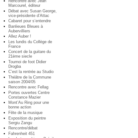
Rencontre avec Jean
Marcourel, éditeur
Débat avec Susan George,
vice-présidente d’Attac
Cabaret pour s’entendre
Banlieues Bleues à
Aubervilliers
Allez Auber !
Les lundis du Collège de
France
Concert de la guitare du
21ème siecle
Tournoi de foot Didier
Drogba
C’est la rentrée au Studio
Théâtre de la Commune
saison 2004/05
Rencontre avec Fellag
Portes ouvertes Centre
Constance Mazier
Mont’Au Ring pour une
bonne action
Fête de la musique
Exposition du peintre
Sergiu Zangu
Rencontre/débat
Fahrenheit 451