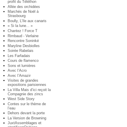
profit du Téléthon
Allée des orchidées
Marchés de Noël à
Strasbourg
Boully, L’Ile aux canaris
« Si la lune... »
Chantez ! Force T
Rimbaud - Verlaine
Rencontre Soninké
Maryline Desbiolles
Soirée Rabelais
Les Farfadais
Cours de flamenco
Sons et lumières
Avec l’Acro
Avec l’Amazir
Visites de grandes
expositions parisiennes
La Villa Mais d’ici reçoit la
Compagnie des zincs
West Side Story
Contes sur le thème de
l’eau
Dehors devant la porte
La Version de Browning
JuxtAssemblages et