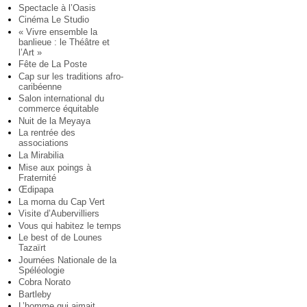
Spectacle à l’Oasis
Cinéma Le Studio
« Vivre ensemble la
banlieue : le Théâtre et
l’Art »
Fête de La Poste
Cap sur les traditions afro-
caribéenne
Salon international du
commerce équitable
Nuit de la Meyaya
La rentrée des
associations
La Mirabilia
Mise aux poings à
Fraternité
Œdipapa
La morna du Cap Vert
Visite d’Aubervilliers
Vous qui habitez le temps
Le best of de Lounes
Tazaïrt
Journées Nationale de la
Spéléologie
Cobra Norato
Bartleby
L’homme qui aimait