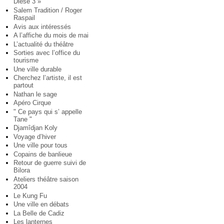
Diese 3 »
Salem Tradition / Roger
Raspail
Avis aux intéressés
A l’affiche du mois de mai
L’actualité du théâtre
Sorties avec l’office du
tourisme
Une ville durable
Cherchez l’artiste, il est
partout
Nathan le sage
Apéro Cirque
" Ce pays qui s’ appelle
Tane "
Djamîdjan Koly
Voyage d’hiver
Une ville pour tous
Copains de banlieue
Retour de guerre suivi de
Bilora
Ateliers théâtre saison
2004
Le Kung Fu
Une ville en débats
La Belle de Cadiz
Les lanternes