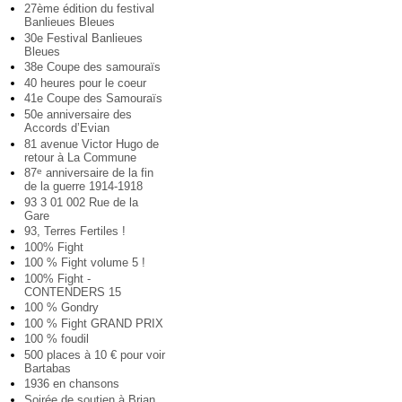
27ème édition du festival
Banlieues Bleues
30e Festival Banlieues
Bleues
38e Coupe des samouraïs
40 heures pour le coeur
41e Coupe des Samouraïs
50e anniversaire des
Accords d’Evian
81 avenue Victor Hugo de
retour à La Commune
87
anniversaire de la fin
e
de la guerre 1914-1918
93 3 01 002 Rue de la
Gare
93, Terres Fertiles !
100% Fight
100 % Fight volume 5 !
100% Fight -
CONTENDERS 15
100 % Gondry
100 % Fight GRAND PRIX
100 % foudil
500 places à 10 € pour voir
Bartabas
1936 en chansons
Soirée de soutien à Brian