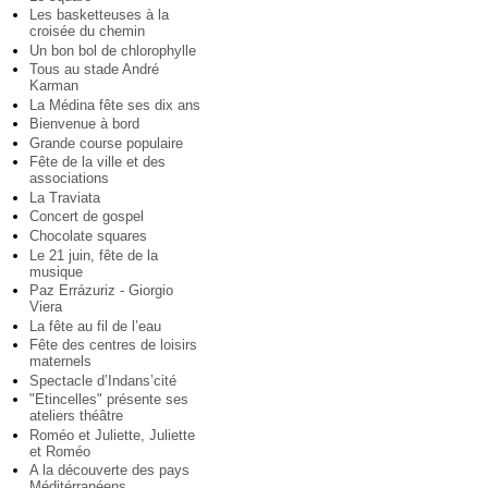
Les basketteuses à la
croisée du chemin
Un bon bol de chlorophylle
Tous au stade André
Karman
La Médina fête ses dix ans
Bienvenue à bord
Grande course populaire
Fête de la ville et des
associations
La Traviata
Concert de gospel
Chocolate squares
Le 21 juin, fête de la
musique
Paz Errázuriz - Giorgio
Viera
La fête au fil de l’eau
Fête des centres de loisirs
maternels
Spectacle d’Indans’cité
"Etincelles" présente ses
ateliers théâtre
Roméo et Juliette, Juliette
et Roméo
A la découverte des pays
Méditérranéens