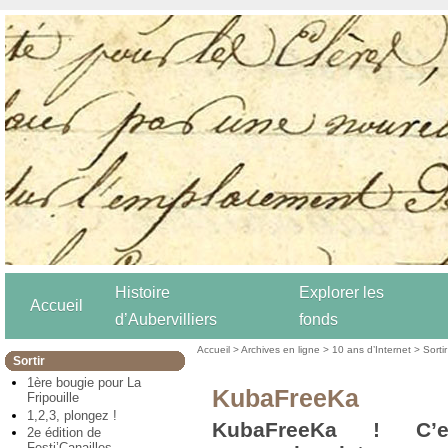
Histoire
Explorer les
Accueil
d’Aubervilliers
fonds
Accueil
>
Archives en ligne
>
10 ans d’Internet
>
Sortir
Sortir
1ère bougie pour La
KubaFreeKa
Fripouille
1,2,3, plongez !
KubaFreeKa ! C’e
2e édition de
Festi’Canailles