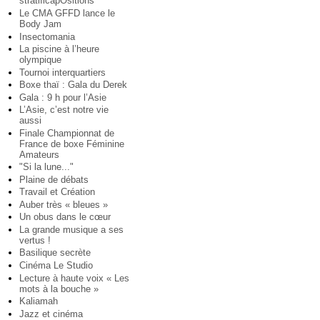
stratificapOsitions
Le CMA GFFD lance le
Body Jam
Insectomania
La piscine à l’heure
olympique
Tournoi interquartiers
Boxe thaï : Gala du Derek
Gala : 9 h pour l’Asie
L’Asie, c’est notre vie
aussi
Finale Championnat de
France de boxe Féminine
Amateurs
"Si la lune..."
Plaine de débats
Travail et Création
Auber très « bleues »
Un obus dans le cœur
La grande musique a ses
vertus !
Basilique secrète
Cinéma Le Studio
Lecture à haute voix « Les
mots à la bouche »
Kaliamah
Jazz et cinéma