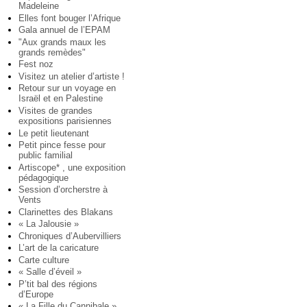
Madeleine
Elles font bouger l’Afrique
Gala annuel de l’EPAM
"Aux grands maux les
grands remèdes"
Fest noz
Visitez un atelier d’artiste !
Retour sur un voyage en
Israël et en Palestine
Visites de grandes
expositions parisiennes
Le petit lieutenant
Petit pince fesse pour
public familial
Artiscope* , une exposition
pédagogique
Session d’orcherstre à
Vents
Clarinettes des Blakans
« La Jalousie »
Chroniques d’Aubervilliers
L’art de la caricature
Carte culture
« Salle d’éveil »
P’tit bal des régions
d’Europe
« La Fille du Cannibale »