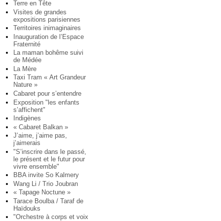
Terre en Tête
Visites de grandes
expositions parisiennes
Territoires inimaginaires
Inauguration de l’Espace
Fraternité
La maman bohême suivi
de Médée
La Mère
Taxi Tram « Art Grandeur
Nature »
Cabaret pour s’entendre
Exposition "les enfants
s’affichent"
Indigènes
« Cabaret Balkan »
J’aime, j’aime pas,
j’aimerais
"S’inscrire dans le passé,
le présent et le futur pour
vivre ensemble"
BBA invite So Kalmery
Wang Li / Trio Joubran
« Tapage Noctune »
Tarace Boulba / Taraf de
Haïdouks
"Orchestre à corps et voix