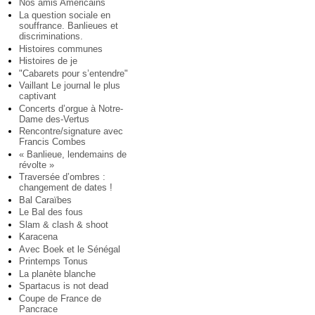
Nos amis Américains
La question sociale en
souffrance. Banlieues et
discriminations.
Histoires communes
Histoires de je
"Cabarets pour s’entendre"
Vaillant Le journal le plus
captivant
Concerts d’orgue à Notre-
Dame des-Vertus
Rencontre/signature avec
Francis Combes
« Banlieue, lendemains de
révolte »
Traversée d’ombres :
changement de dates !
Bal Caraïbes
Le Bal des fous
Slam & clash & shoot
Karacena
Avec Boek et le Sénégal
Printemps Tonus
La planète blanche
Spartacus is not dead
Coupe de France de
Pancrace