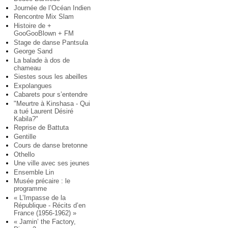
Journée de l’Océan Indien
Rencontre Mix Slam
Histoire de +
GooGooBlown + FM
Stage de danse Pantsula
George Sand
La balade à dos de
chameau
Siestes sous les abeilles
Expolangues
Cabarets pour s’entendre
"Meurtre à Kinshasa - Qui
a tué Laurent Désiré
Kabila?"
Reprise de Battuta
Gentille
Cours de danse bretonne
Othello
Une ville avec ses jeunes
Ensemble Lin
Musée précaire : le
programme
« L’Impasse de la
République - Récits d’en
France (1956-1962) »
« Jamin’ the Factory,