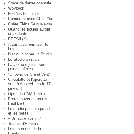
Stage de danse orientale
Woyzeck
Foulées féminines
Rencontre avec Chen Yan
Chère Eléna Serguéiévna
Quand les poules auront
deux dents
BRESIL(s)
Alternative nomade - le
bus
Nuit au cinéma Le Studio
Le Studio en mars
La vie, ses joies, ses
peines infinies
"Un Avis de Grand Vent"
Ciboulette et l’opérette
sont à Aubervilliers le 17
janvier !
Open du CMA Tennis
Portes ouvertes tennis
Paul Bert
Le studio pour les grands
et les petits.
« Un autre avenir ? »
Tournoi d’Echecs
Les Journées de la
Création