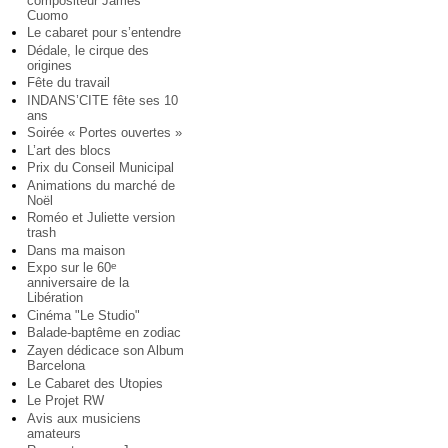
compositeur James
Cuomo
Le cabaret pour s’entendre
Dédale, le cirque des
origines
Fête du travail
INDANS’CITE fête ses 10
ans
Soirée « Portes ouvertes »
L’art des blocs
Prix du Conseil Municipal
Animations du marché de
Noël
Roméo et Juliette version
trash
Dans ma maison
Expo sur le 60
e
anniversaire de la
Libération
Cinéma "Le Studio"
Balade-baptême en zodiac
Zayen dédicace son Album
Barcelona
Le Cabaret des Utopies
Le Projet RW
Avis aux musiciens
amateurs