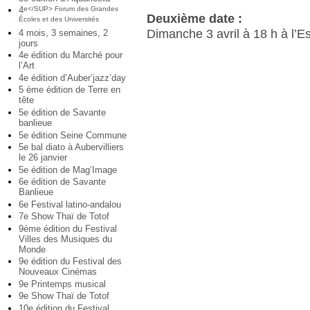
4
e</SUP> Forum des Grandes
Deuxième date :
Écoles et des Universités
Dimanche 3 avril à 18 h à l’E
4 mois, 3 semaines, 2
jours
4e édition du Marché pour
l’Art
4e édition d’Auber’jazz’day
5 ème édition de Terre en
tête
5e édition de Savante
banlieue
5e édition Seine Commune
5e bal diato à Aubervilliers
le 26 janvier
5e édition de Mag’Image
6e édition de Savante
Banlieue
6e Festival latino-andalou
7e Show Thaï de Totof
9ème édition du Festival
Villes des Musiques du
Monde
9e édition du Festival des
Nouveaux Cinémas
9e Printemps musical
9e Show Thaï de Totof
10e édition du Festival