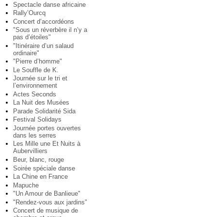
Spectacle danse africaine
Rally’Ourcq
Concert d’accordéons
"Sous un réverbère il n’y a
pas d’étoiles"
"Itinéraire d’un salaud
ordinaire"
"Pierre d’homme"
Le Souffle de K.
Journée sur le tri et
l’environnement
Actes Seconds
La Nuit des Musées
Parade Solidarité Sida
Festival Solidays
Journée portes ouvertes
dans les serres
Les Mille une Et Nuits à
Aubervilliers
Beur, blanc, rouge
Soirée spéciale danse
La Chine en France
Mapuche
"Un Amour de Banlieue"
"Rendez-vous aux jardins”
Concert de musique de