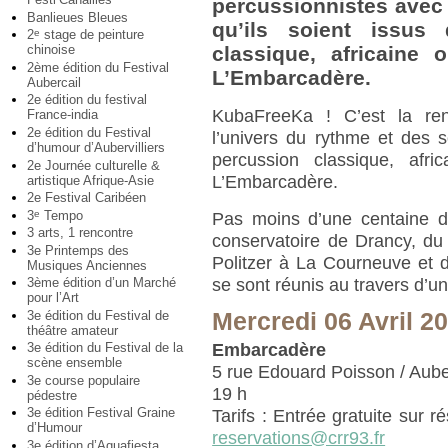
percussionnistes avec 
Banlieues Bleues
qu’ils soient issu
2
stage de peinture
e
chinoise
classique, africaine 
2ème édition du Festival
L’Embarcadère.
Aubercail
2e édition du festival
KubaFreeKa ! C’est la ren
France-india
2e édition du Festival
l’univers du rythme et des 
d’humour d’Aubervilliers
percussion classique, afr
2e Journée culturelle &
L’Embarcadère.
artistique Afrique-Asie
2e Festival Caribéen
3
Tempo
e
Pas moins d’une centaine d
3 arts, 1 rencontre
conservatoire de Drancy, d
3e Printemps des
Politzer à La Courneuve et 
Musiques Anciennes
3ème édition d’un Marché
se sont réunis au travers d’u
pour l’Art
3e édition du Festival de
Mercredi 06 Avril 2
théâtre amateur
Embarcadère
3e édition du Festival de la
scène ensemble
5 rue Edouard Poisson / Auber
3e course populaire
19 h
pédestre
3e édition Festival Graine
Tarifs : Entrée gratuite sur r
d’Humour
reservations@crr93.fr
3e édition d’Aquafiesta