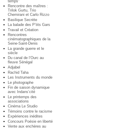
temps"
Rencontre des maîtres :
Trilok Gurtu, Trio
Chemirani et Carlo Rizzo
Basilique Secrète
La balade des P’tits Gars
Travail et Création
Rencontres
cinématographiques de la
Seine-Saint-Denis
La grande guerre et le
siècle
Du canal de l’Ourc au
fleuve Sénégal
Adjabel
Rachid Taha
Les Instruments du monde
Le photographe
Fin de saison dynamique
avec Indans’cité
Le printemps des
associations
Cinéma Le Studio
Témoins contre le racisme
Expériences inédites
Concours Poésie en liberté
Vente aux enchères au