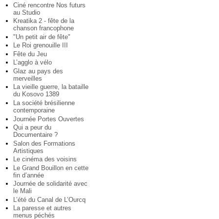
Ciné rencontre Nos futurs
au Studio
Kreatika 2 - fête de la
chanson francophone
"Un petit air de fête"
Le Roi grenouille III
Fête du Jeu
L’agglo à vélo
Glaz au pays des
merveilles
La vieille guerre, la bataille
du Kosovo 1389
La société brésilienne
contemporaine
Journée Portes Ouvertes
Qui a peur du
Documentaire ?
Salon des Formations
Artistiques
Le cinéma des voisins
Le Grand Bouillon en cette
fin d’année
Journée de solidarité avec
le Mali
L’été du Canal de L’Ourcq
La paresse et autres
menus péchés