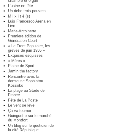
chambre et orgue
L’usine en fête
Un riche trois pauvres
M i x i t é (s)
Luis Francesco Arena en
Live
Marie-Antoinette
Première édition de
Génération Court
« Le Front Populaire, les
grèves de juin 1936 »
Exquises esquisses
« Mères »
Plaine de Sport
Jamin the factory
Rencontre avec la
danseuse Sophiatou
Kossoko
La plage au Stade de
France
Fête de La Poste
Le vent se lève
Ça va tourner
Guinguette sur le marché
du Montfort
Un blog sur le quotidien de
la cité République