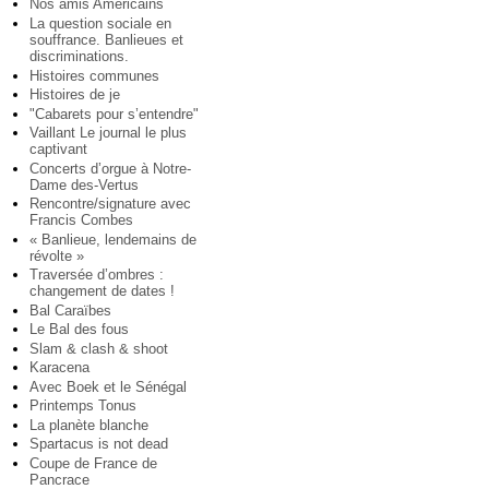
Nos amis Américains
La question sociale en
souffrance. Banlieues et
discriminations.
Histoires communes
Histoires de je
"Cabarets pour s’entendre"
Vaillant Le journal le plus
captivant
Concerts d’orgue à Notre-
Dame des-Vertus
Rencontre/signature avec
Francis Combes
« Banlieue, lendemains de
révolte »
Traversée d’ombres :
changement de dates !
Bal Caraïbes
Le Bal des fous
Slam & clash & shoot
Karacena
Avec Boek et le Sénégal
Printemps Tonus
La planète blanche
Spartacus is not dead
Coupe de France de
Pancrace