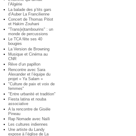
l’Algérie
La balade des p’tits gars
d’Auber La Francilienne
Concert de Thomas Pitiot
et Hakim Zouhani
"Trans(e)tambourins" : un
monde de percussions
Le TCA fête ses 40
bougies
La Version de Browning
Musique et Cinéma au
CNR
Rêve d’un papillon
Rencontre avec Sara
Alexander et l’équipe du
projet « Ya Salam »
"Culture de paix et voix de
femmes"
"Entre urbanité et tradition"
Fiesta latina et nouba
associative
A la rencontre de Gisèle
Pineau
Rap Nomade avec Naïli
Les cultures indiennes
Une artiste du Landy
expose à l’église de La