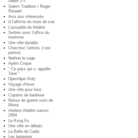
Diese 3 »
Salem Tradition / Roger
Raspail
Avis aux intéressés
A l’affiche du mois de mai
L’actualité du théâtre
Sorties avec l’office du
tourisme
Une ville durable
Cherchez l’artiste, il est
partout
Nathan le sage
Apéro Cirque
" Ce pays qui s’ appelle
Tane "
Djamîdjan Koly
Voyage d’hiver
Une ville pour tous
Copains de banlieue
Retour de guerre suivi de
Bilora
Ateliers théâtre saison
2004
Le Kung Fu
Une ville en débats
La Belle de Cadiz
Les lanternes