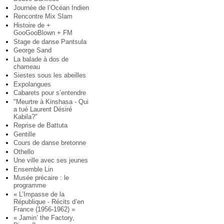
Journée de l’Océan Indien
Rencontre Mix Slam
Histoire de +
GooGooBlown + FM
Stage de danse Pantsula
George Sand
La balade à dos de
chameau
Siestes sous les abeilles
Expolangues
Cabarets pour s’entendre
"Meurtre à Kinshasa - Qui
a tué Laurent Désiré
Kabila?"
Reprise de Battuta
Gentille
Cours de danse bretonne
Othello
Une ville avec ses jeunes
Ensemble Lin
Musée précaire : le
programme
« L’Impasse de la
République - Récits d’en
France (1956-1962) »
« Jamin’ the Factory,