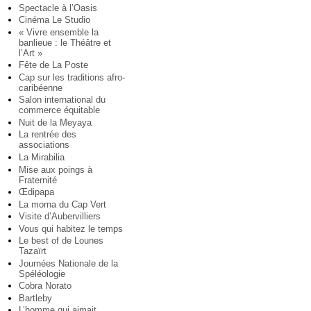
Spectacle à l’Oasis
Cinéma Le Studio
« Vivre ensemble la
banlieue : le Théâtre et
l’Art »
Fête de La Poste
Cap sur les traditions afro-
caribéenne
Salon international du
commerce équitable
Nuit de la Meyaya
La rentrée des
associations
La Mirabilia
Mise aux poings à
Fraternité
Œdipapa
La morna du Cap Vert
Visite d’Aubervilliers
Vous qui habitez le temps
Le best of de Lounes
Tazaïrt
Journées Nationale de la
Spéléologie
Cobra Norato
Bartleby
L’homme qui aimait