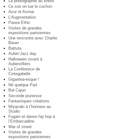
La photographie au Brésil
Ce soir on tue le cochon
Azur et Asmar
L’Augmentation
Pause Ethic
Visites de grandes
expositions parisiennes
Une rencontre avec Charlie
Bauer
Battuta
Auber’Jazz day
Halloween vivant à
Aubervilliers
La Conférence de
Cintegabelle
Gigantea-esque !
Né quelque Part
Bal Cajun
Seconde jeunesse
Fantastiques créations
Miyazaki à l’honneur au
Studio
Fugain et danse hip hop à
l’Embarcadère
War of street
Visites de grandes
expositions parisiennes