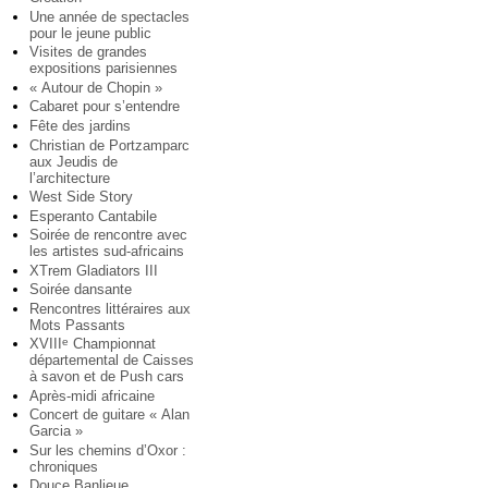
Une année de spectacles
pour le jeune public
Visites de grandes
expositions parisiennes
« Autour de Chopin »
Cabaret pour s’entendre
Fête des jardins
Christian de Portzamparc
aux Jeudis de
l’architecture
West Side Story
Esperanto Cantabile
Soirée de rencontre avec
les artistes sud-africains
XTrem Gladiators III
Soirée dansante
Rencontres littéraires aux
Mots Passants
XVIII
Championnat
e
départemental de Caisses
à savon et de Push cars
Après-midi africaine
Concert de guitare « Alan
Garcia »
Sur les chemins d’Oxor :
chroniques
Douce Banlieue