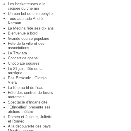
Les basketteuses à la
croisée du chemin
Un bon bol de chlorophylle
Tous au stade André
Karman
La Médina fête ses dix ans
Bienvenue à bord
Grande course populaire
Fête de la ville et des
associations
La Traviata
Concert de gospel
Chocolate squares
Le 21 juin, fête de la
musique
Paz Errázuriz - Giorgio
Viera
La fête au fil de l’eau
Fête des centres de loisirs
maternels
Spectacle d’Indans’cité
"Etincelles" présente ses
ateliers théâtre
Roméo et Juliette, Juliette
et Roméo
A la découverte des pays
Méditérranéens