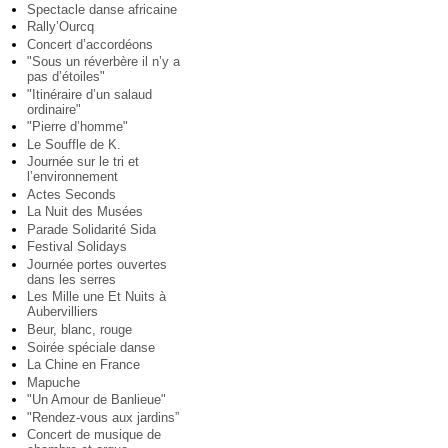
Spectacle danse africaine
Rally’Ourcq
Concert d’accordéons
"Sous un réverbère il n’y a
pas d’étoiles"
"Itinéraire d’un salaud
ordinaire"
"Pierre d’homme"
Le Souffle de K.
Journée sur le tri et
l’environnement
Actes Seconds
La Nuit des Musées
Parade Solidarité Sida
Festival Solidays
Journée portes ouvertes
dans les serres
Les Mille une Et Nuits à
Aubervilliers
Beur, blanc, rouge
Soirée spéciale danse
La Chine en France
Mapuche
"Un Amour de Banlieue"
"Rendez-vous aux jardins”
Concert de musique de