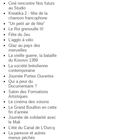
Ciné rencontre Nos futurs
au Studio
Kreatika 2 - fête de la
chanson francophone
"Un petit air de fête"
Le Roi grenouille III
Fête du Jeu
L’agglo à vélo
Glaz au pays des
merveilles
La vieille guerre, la bataille
du Kosovo 1389
La société brésilienne
contemporaine
Journée Portes Ouvertes
Qui a peur du
Documentaire ?
Salon des Formations
Artistiques
Le cinéma des voisins
Le Grand Bouillon en cette
fin d’année
Journée de solidarité avec
le Mali
L’été du Canal de L’Ourcq
La paresse et autres
menus péchés