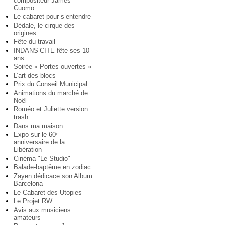
compositeur James
Cuomo
Le cabaret pour s’entendre
Dédale, le cirque des
origines
Fête du travail
INDANS’CITE fête ses 10
ans
Soirée « Portes ouvertes »
L’art des blocs
Prix du Conseil Municipal
Animations du marché de
Noël
Roméo et Juliette version
trash
Dans ma maison
Expo sur le 60
e
anniversaire de la
Libération
Cinéma "Le Studio"
Balade-baptême en zodiac
Zayen dédicace son Album
Barcelona
Le Cabaret des Utopies
Le Projet RW
Avis aux musiciens
amateurs