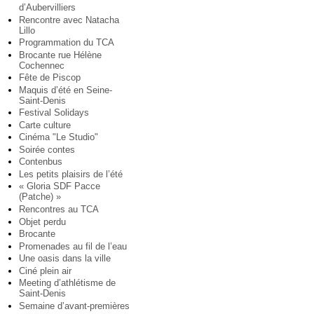
d’Aubervilliers
Rencontre avec Natacha
Lillo
Programmation du TCA
Brocante rue Hélène
Cochennec
Fête de Piscop
Maquis d’été en Seine-
Saint-Denis
Festival Solidays
Carte culture
Cinéma "Le Studio"
Soirée contes
Contenbus
Les petits plaisirs de l’été
« Gloria SDF Pacce
(Patche) »
Rencontres au TCA
Objet perdu
Brocante
Promenades au fil de l’eau
Une oasis dans la ville
Ciné plein air
Meeting d’athlétisme de
Saint-Denis
Semaine d’avant-premières