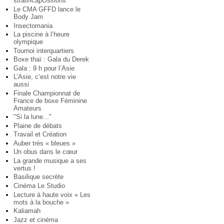
stratificapOsitions
Le CMA GFFD lance le
Body Jam
Insectomania
La piscine à l’heure
olympique
Tournoi interquartiers
Boxe thaï : Gala du Derek
Gala : 9 h pour l’Asie
L’Asie, c’est notre vie
aussi
Finale Championnat de
France de boxe Féminine
Amateurs
"Si la lune..."
Plaine de débats
Travail et Création
Auber très « bleues »
Un obus dans le cœur
La grande musique a ses
vertus !
Basilique secrète
Cinéma Le Studio
Lecture à haute voix « Les
mots à la bouche »
Kaliamah
Jazz et cinéma