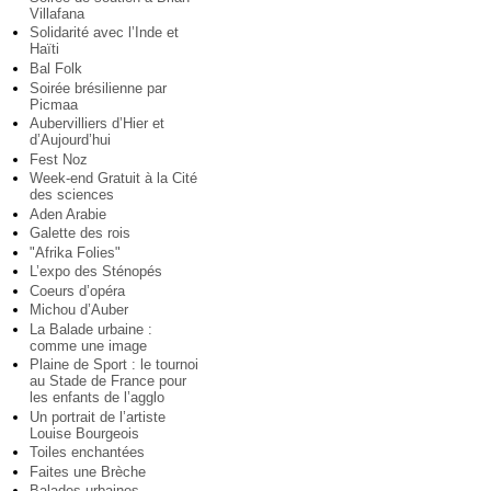
Villafana
Solidarité avec l’Inde et
Haïti
Bal Folk
Soirée brésilienne par
Picmaa
Aubervilliers d’Hier et
d’Aujourd’hui
Fest Noz
Week-end Gratuit à la Cité
des sciences
Aden Arabie
Galette des rois
"Afrika Folies"
L’expo des Sténopés
Coeurs d’opéra
Michou d’Auber
La Balade urbaine :
comme une image
Plaine de Sport : le tournoi
au Stade de France pour
les enfants de l’agglo
Un portrait de l’artiste
Louise Bourgeois
Toiles enchantées
Faites une Brèche
Balades urbaines