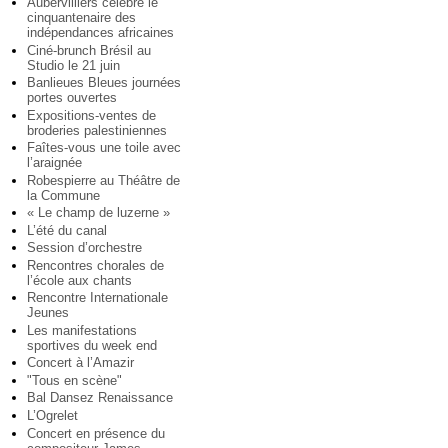
Aubervilliers célèbre le
cinquantenaire des
indépendances africaines
Ciné-brunch Brésil au
Studio le 21 juin
Banlieues Bleues journées
portes ouvertes
Expositions-ventes de
broderies palestiniennes
Faîtes-vous une toile avec
l’araignée
Robespierre au Théâtre de
la Commune
« Le champ de luzerne »
L’été du canal
Session d’orchestre
Rencontres chorales de
l’école aux chants
Rencontre Internationale
Jeunes
Les manifestations
sportives du week end
Concert à l’Amazir
"Tous en scène"
Bal Dansez Renaissance
L’Ogrelet
Concert en présence du