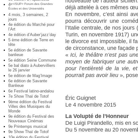
nouveauté de l’auteur sicilien
4
e</SUP> Forum des Grandes
déjà attelée à ces mêmes œuv
Écoles et des Universités
En novembre, c’est ainsi a
4 mois, 3 semaines, 2
jours
pourra découvrir une coméd
4e édition du Marché pour
l’Italie centrale, de nos jours
l’Art
Turin, en novembre 1917) un
4e édition d’Auber’jazz’day
5 ème édition de Terre en
le divorce est impossible, il 
tête
de circonstance, une façade
5e édition de Savante
«
Ici, le théâtre n’est pas un
banlieue
5e édition Seine Commune
moyen de fabriquer une autr
5e bal diato à Aubervilliers
pour l’entièreté de la vie, 
le 26 janvier
pourrait pas avoir lieu
», pose
5e édition de Mag’Image
6e édition de Savante
Banlieue
6e Festival latino-andalou
7e Show Thaï de Totof
Éric Guignet
9ème édition du Festival
Le 4 novembre 2015
Villes des Musiques du
Monde
La Volupté de l’Honneur
9e édition du Festival des
Nouveaux Cinémas
De Luigi Pirandello, mis en s
9e Printemps musical
Du 5 novembre au 20 novem
9e Show Thaï de Totof
10e édition du Festival