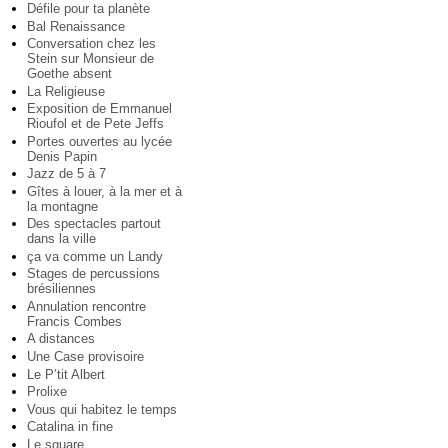
Défile pour ta planète
Bal Renaissance
Conversation chez les
Stein sur Monsieur de
Goethe absent
La Religieuse
Exposition de Emmanuel
Rioufol et de Pete Jeffs
Portes ouvertes au lycée
Denis Papin
Jazz de 5 à 7
Gîtes à louer, à la mer et à
la montagne
Des spectacles partout
dans la ville
ça va comme un Landy
Stages de percussions
brésiliennes
Annulation rencontre
Francis Combes
A distances
Une Case provisoire
Le P’tit Albert
Prolixe
Vous qui habitez le temps
Catalina in fine
Le square