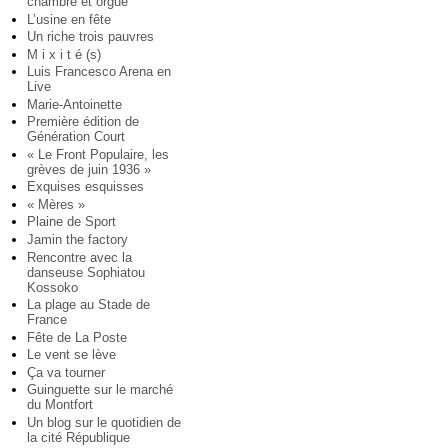
chambre et orgue
L’usine en fête
Un riche trois pauvres
M i x i t é (s)
Luis Francesco Arena en
Live
Marie-Antoinette
Première édition de
Génération Court
« Le Front Populaire, les
grèves de juin 1936 »
Exquises esquisses
« Mères »
Plaine de Sport
Jamin the factory
Rencontre avec la
danseuse Sophiatou
Kossoko
La plage au Stade de
France
Fête de La Poste
Le vent se lève
Ça va tourner
Guinguette sur le marché
du Montfort
Un blog sur le quotidien de
la cité République