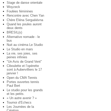
Stage de danse orientale
Woyzeck
Foulées féminines
Rencontre avec Chen Yan
Chère Eléna Serguéiévna
Quand les poules auront
deux dents
BRESIL(s)
Alternative nomade - le
bus
Nuit au cinéma Le Studio
Le Studio en mars
La vie, ses joies, ses
peines infinies
"Un Avis de Grand Vent"
Ciboulette et l’opérette
sont à Aubervilliers le 17
janvier !
Open du CMA Tennis
Portes ouvertes tennis
Paul Bert
Le studio pour les grands
et les petits.
« Un autre avenir ? »
Tournoi d’Echecs
Les Journées de la
Création