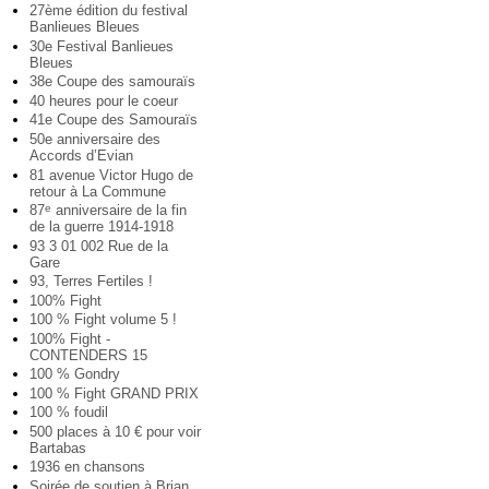
27ème édition du festival
Banlieues Bleues
30e Festival Banlieues
Bleues
38e Coupe des samouraïs
40 heures pour le coeur
41e Coupe des Samouraïs
50e anniversaire des
Accords d’Evian
81 avenue Victor Hugo de
retour à La Commune
87
anniversaire de la fin
e
de la guerre 1914-1918
93 3 01 002 Rue de la
Gare
93, Terres Fertiles !
100% Fight
100 % Fight volume 5 !
100% Fight -
CONTENDERS 15
100 % Gondry
100 % Fight GRAND PRIX
100 % foudil
500 places à 10 € pour voir
Bartabas
1936 en chansons
Soirée de soutien à Brian