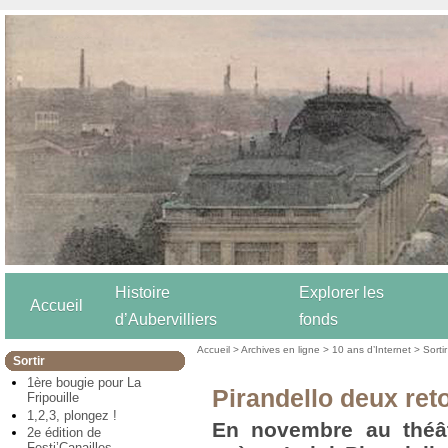
Histoire
Explorer les
Accueil
d’Aubervilliers
fonds
Accueil
>
Archives en ligne
>
10 ans d’Internet
>
Sortir
Sortir
1ère bougie pour La
Pirandello deux re
Fripouille
1,2,3, plongez !
En novembre au théât
2e édition de
Festi’Canailles