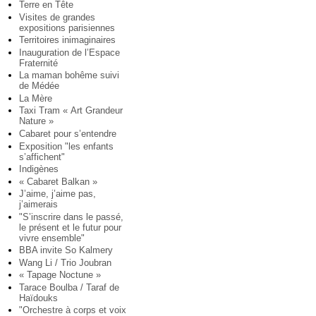
Terre en Tête
Visites de grandes
expositions parisiennes
Territoires inimaginaires
Inauguration de l’Espace
Fraternité
La maman bohême suivi
de Médée
La Mère
Taxi Tram « Art Grandeur
Nature »
Cabaret pour s’entendre
Exposition "les enfants
s’affichent"
Indigènes
« Cabaret Balkan »
J’aime, j’aime pas,
j’aimerais
"S’inscrire dans le passé,
le présent et le futur pour
vivre ensemble"
BBA invite So Kalmery
Wang Li / Trio Joubran
« Tapage Noctune »
Tarace Boulba / Taraf de
Haïdouks
"Orchestre à corps et voix