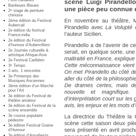
scène Luigi Pirandel
Banlieues Bleues
une pièce peu connue de
2
stage de peinture
e
chinoise
En novembre au théâtre, M
2ème édition du Festival
Aubercail
Pirandello avec
La Volupté 
2e édition du festival
l’auteur Sicilien.
France-india
2e édition du Festival
Pirandello a de l’avenir de c
d’humour d’Aubervilliers
2e Journée culturelle &
serait, en quelque sorte, un
artistique Afrique-Asie
maltraité en France, explique
2e Festival Caribéen
Cette méconnaissance vient s
3
Tempo
e
3 arts, 1 rencontre
On met Pirandello du côté de
3e Printemps des
aller du côté de la philosophie
Musiques Anciennes
De drames certes, mais de
3ème édition d’un Marché
pour l’Art
nouvelle et magnifique
3e édition du Festival de
d’interprétation court sur les
théâtre amateur
avis, les enjeux et les mots d
3e édition du Festival de la
scène ensemble
3e course populaire
La directrice du Théâtre l
pédestre
scène cette saison deux pi
3e édition Festival Graine
sera présenté en avril proch
d’Humour
3e édition d’Aquafiesta