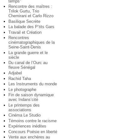
temps"
Rencontre des maîtres :
Trilok Gurtu, Trio
Chemirani et Carlo Rizzo
Basilique Secrète
La balade des P’tits Gars
Travail et Création
Rencontres
cinématographiques de la
Seine-Saint-Denis
La grande guerre et le
siècle
Du canal de l’Ourc au
fleuve Sénégal
Adjabel
Rachid Taha
Les Instruments du monde
Le photographe
Fin de saison dynamique
avec Indans’cité
Le printemps des
associations
Cinéma Le Studio
Témoins contre le racisme
Expériences inédites
Concours Poésie en liberté
Vente aux enchères au