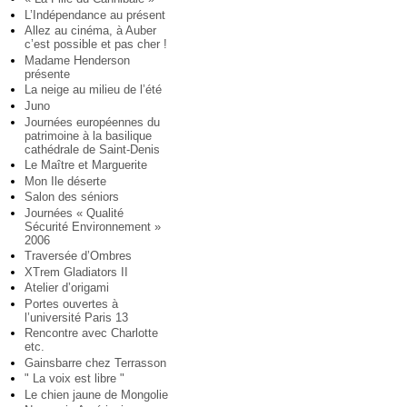
L’Indépendance au présent
Allez au cinéma, à Auber
c’est possible et pas cher !
Madame Henderson
présente
La neige au milieu de l’été
Juno
Journées européennes du
patrimoine à la basilique
cathédrale de Saint-Denis
Le Maître et Marguerite
Mon Ile déserte
Salon des séniors
Journées « Qualité
Sécurité Environnement »
2006
Traversée d’Ombres
XTrem Gladiators II
Atelier d’origami
Portes ouvertes à
l’université Paris 13
Rencontre avec Charlotte
etc.
Gainsbarre chez Terrasson
" La voix est libre "
Le chien jaune de Mongolie