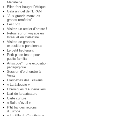
Madeleine
Elles font bouger l’Afrique
Gala annuel de l’EPAM
"Aux grands maux les
grands remèdes"
Fest noz
Visitez un atelier d’artiste !
Retour sur un voyage en
Israël et en Palestine
Visites de grandes
expositions parisiennes
Le petit lieutenant
Petit pince fesse pour
public familial
Artiscope* , une exposition
pédagogique
Session d’orcherstre à
Vents
Clarinettes des Blakans
« La Jalousie »
Chroniques d’Aubervilliers
L’art de la caricature
Carte culture
« Salle d’éveil »
P’tit bal des régions
d’Europe
« La Fille du Cannibale »