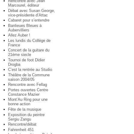
Rencontre avec Jean
Marcourel, éditeur
Débat avec Susan George,
vice-présidente d’Attac
Cabaret pour s’entendre
Banlieues Bleues à
Aubervilliers
Allez Auber !
Les lundis du Collège de
France
Concert de la guitare du
21ème siecle
Tournoi de foot Didier
Drogba
C’est la rentrée au Studio
Théâtre de la Commune
saison 2004/05
Rencontre avec Fellag
Portes ouvertes Centre
Constance Mazier
Mont’Au Ring pour une
bonne action
Fête de la musique
Exposition du peintre
Sergiu Zangu
Rencontre/débat
Fahrenheit 451