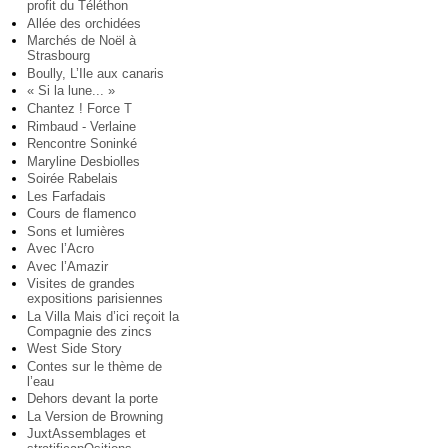
profit du Téléthon
Allée des orchidées
Marchés de Noël à
Strasbourg
Boully, L’Ile aux canaris
« Si la lune... »
Chantez ! Force T
Rimbaud - Verlaine
Rencontre Soninké
Maryline Desbiolles
Soirée Rabelais
Les Farfadais
Cours de flamenco
Sons et lumières
Avec l’Acro
Avec l’Amazir
Visites de grandes
expositions parisiennes
La Villa Mais d’ici reçoit la
Compagnie des zincs
West Side Story
Contes sur le thème de
l’eau
Dehors devant la porte
La Version de Browning
JuxtAssemblages et