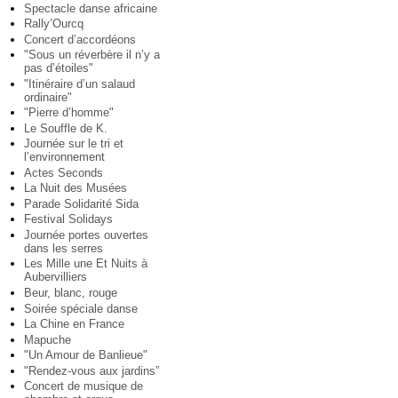
Spectacle danse africaine
Rally’Ourcq
Concert d’accordéons
"Sous un réverbère il n’y a
pas d’étoiles"
"Itinéraire d’un salaud
ordinaire"
"Pierre d’homme"
Le Souffle de K.
Journée sur le tri et
l’environnement
Actes Seconds
La Nuit des Musées
Parade Solidarité Sida
Festival Solidays
Journée portes ouvertes
dans les serres
Les Mille une Et Nuits à
Aubervilliers
Beur, blanc, rouge
Soirée spéciale danse
La Chine en France
Mapuche
"Un Amour de Banlieue"
"Rendez-vous aux jardins”
Concert de musique de