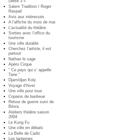
Diese 3 »
Salem Tradition / Roger
Raspail
Avis aux intéressés
A l’affiche du mois de mai
L’actualité du théâtre
Sorties avec l’office du
tourisme
Une ville durable
Cherchez l’artiste, il est
partout
Nathan le sage
Apéro Cirque
" Ce pays qui s’ appelle
Tane "
Djamîdjan Koly
Voyage d’hiver
Une ville pour tous
Copains de banlieue
Retour de guerre suivi de
Bilora
Ateliers théâtre saison
2004
Le Kung Fu
Une ville en débats
La Belle de Cadiz
Les lanternes