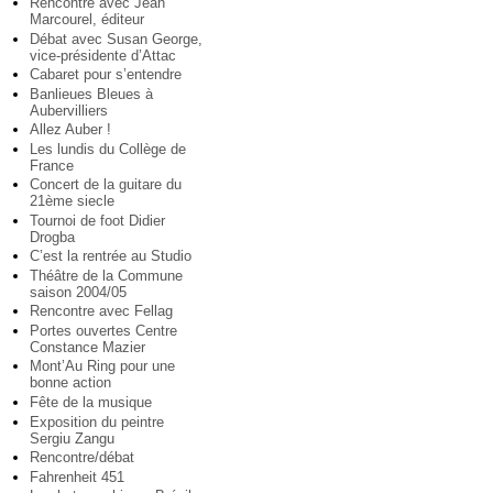
Rencontre avec Jean
Marcourel, éditeur
Débat avec Susan George,
vice-présidente d’Attac
Cabaret pour s’entendre
Banlieues Bleues à
Aubervilliers
Allez Auber !
Les lundis du Collège de
France
Concert de la guitare du
21ème siecle
Tournoi de foot Didier
Drogba
C’est la rentrée au Studio
Théâtre de la Commune
saison 2004/05
Rencontre avec Fellag
Portes ouvertes Centre
Constance Mazier
Mont’Au Ring pour une
bonne action
Fête de la musique
Exposition du peintre
Sergiu Zangu
Rencontre/débat
Fahrenheit 451