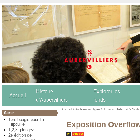
Histoire
Explorer les
Accueil
d’Aubervilliers
fonds
Accueil
>
Archives en ligne
>
10 ans d’Internet
>
Sortir
Sortir
1ère bougie pour La
Exposition Overflo
Fripouille
1,2,3, plongez !
2e édition de
Festi’Canailles