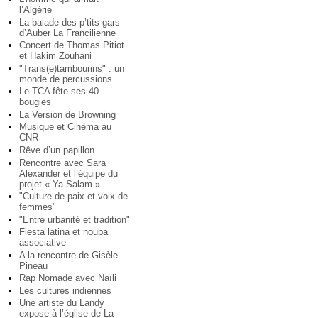
l’Algérie
La balade des p’tits gars
d’Auber La Francilienne
Concert de Thomas Pitiot
et Hakim Zouhani
"Trans(e)tambourins" : un
monde de percussions
Le TCA fête ses 40
bougies
La Version de Browning
Musique et Cinéma au
CNR
Rêve d’un papillon
Rencontre avec Sara
Alexander et l’équipe du
projet « Ya Salam »
"Culture de paix et voix de
femmes"
"Entre urbanité et tradition"
Fiesta latina et nouba
associative
A la rencontre de Gisèle
Pineau
Rap Nomade avec Naïli
Les cultures indiennes
Une artiste du Landy
expose à l’église de La