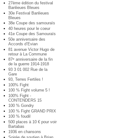
27ème édition du festival
Banlieues Bleues
30e Festival Banlieues
Bleues
38e Coupe des samouraïs
40 heures pour le coeur
41e Coupe des Samouraïs
50e anniversaire des
Accords d’Evian
81 avenue Victor Hugo de
retour à La Commune
87
anniversaire de la fin
e
de la guerre 1914-1918
93 3 01 002 Rue de la
Gare
93, Terres Fertiles !
100% Fight
100 % Fight volume 5 !
100% Fight -
CONTENDERS 15
100 % Gondry
100 % Fight GRAND PRIX
100 % foudil
500 places à 10 € pour voir
Bartabas
1936 en chansons
Soirée de soutien à Brian