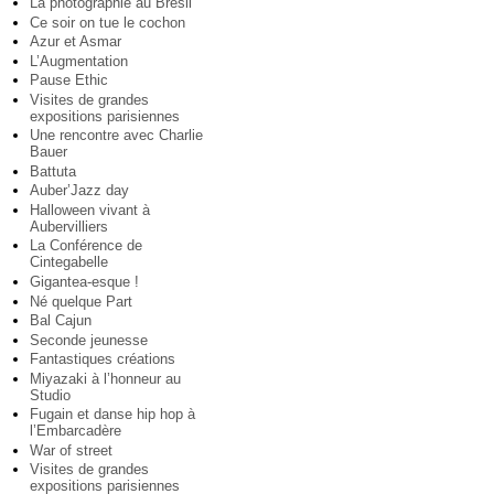
La photographie au Brésil
Ce soir on tue le cochon
Azur et Asmar
L’Augmentation
Pause Ethic
Visites de grandes
expositions parisiennes
Une rencontre avec Charlie
Bauer
Battuta
Auber’Jazz day
Halloween vivant à
Aubervilliers
La Conférence de
Cintegabelle
Gigantea-esque !
Né quelque Part
Bal Cajun
Seconde jeunesse
Fantastiques créations
Miyazaki à l’honneur au
Studio
Fugain et danse hip hop à
l’Embarcadère
War of street
Visites de grandes
expositions parisiennes