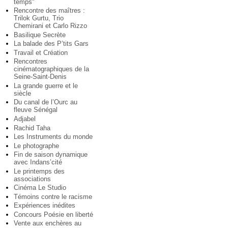
temps"
Rencontre des maîtres :
Trilok Gurtu, Trio
Chemirani et Carlo Rizzo
Basilique Secrète
La balade des P’tits Gars
Travail et Création
Rencontres
cinématographiques de la
Seine-Saint-Denis
La grande guerre et le
siècle
Du canal de l’Ourc au
fleuve Sénégal
Adjabel
Rachid Taha
Les Instruments du monde
Le photographe
Fin de saison dynamique
avec Indans’cité
Le printemps des
associations
Cinéma Le Studio
Témoins contre le racisme
Expériences inédites
Concours Poésie en liberté
Vente aux enchères au