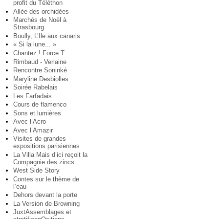
profit du Téléthon
Allée des orchidées
Marchés de Noël à
Strasbourg
Boully, L’Ile aux canaris
« Si la lune... »
Chantez ! Force T
Rimbaud - Verlaine
Rencontre Soninké
Maryline Desbiolles
Soirée Rabelais
Les Farfadais
Cours de flamenco
Sons et lumières
Avec l’Acro
Avec l’Amazir
Visites de grandes
expositions parisiennes
La Villa Mais d’ici reçoit la
Compagnie des zincs
West Side Story
Contes sur le thème de
l’eau
Dehors devant la porte
La Version de Browning
JuxtAssemblages et