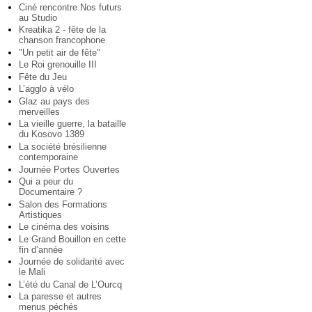
Ciné rencontre Nos futurs
au Studio
Kreatika 2 - fête de la
chanson francophone
"Un petit air de fête"
Le Roi grenouille III
Fête du Jeu
L’agglo à vélo
Glaz au pays des
merveilles
La vieille guerre, la bataille
du Kosovo 1389
La société brésilienne
contemporaine
Journée Portes Ouvertes
Qui a peur du
Documentaire ?
Salon des Formations
Artistiques
Le cinéma des voisins
Le Grand Bouillon en cette
fin d’année
Journée de solidarité avec
le Mali
L’été du Canal de L’Ourcq
La paresse et autres
menus péchés