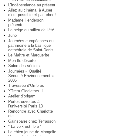
L’Indépendance au présent
Allez au cinéma, à Auber
c’est possible et pas cher !
Madame Henderson
présente
La neige au milieu de l’été
Juno
Journées européennes du
patrimoine à la basilique
cathédrale de Saint-Denis
Le Maître et Marguerite
Mon Ile déserte
Salon des séniors
Journées « Qualité
Sécurité Environnement »
2006
Traversée d’Ombres
XTrem Gladiators II
Atelier d’origami
Portes ouvertes à
l’université Paris 13
Rencontre avec Charlotte
etc.
Gainsbarre chez Terrasson
" La voix est libre "
Le chien jaune de Mongolie