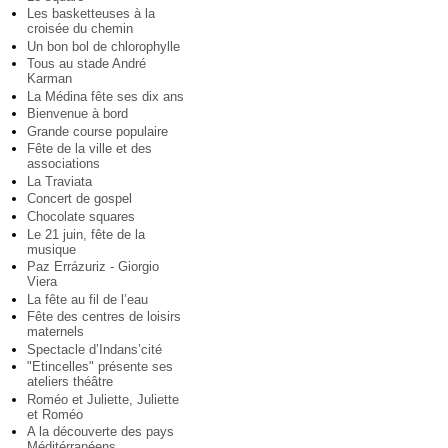
Les basketteuses à la
croisée du chemin
Un bon bol de chlorophylle
Tous au stade André
Karman
La Médina fête ses dix ans
Bienvenue à bord
Grande course populaire
Fête de la ville et des
associations
La Traviata
Concert de gospel
Chocolate squares
Le 21 juin, fête de la
musique
Paz Errázuriz - Giorgio
Viera
La fête au fil de l’eau
Fête des centres de loisirs
maternels
Spectacle d’Indans’cité
"Etincelles" présente ses
ateliers théâtre
Roméo et Juliette, Juliette
et Roméo
A la découverte des pays
Méditérranéens