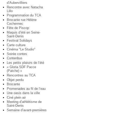
d’Aubervilliers
Rencontre avec Natacha
Lillo
Programmation du TCA
Brocante rue Hélène
Cochennec
Fête de Piscop
Maquis d’été en Seine-
Saint-Denis
Festival Solidays
Carte culture
Cinéma "Le Studio"
Soirée contes
Contenbus
Les petits plaisirs de l’été
« Gloria SDF Pacce
(Patche) »
Rencontres au TCA
Objet perdu
Brocante
Promenades au fil de l’eau
Une oasis dans la ville
Ciné plein air
Meeting d’athlétisme de
Saint-Denis
Semaine d’avant-premières