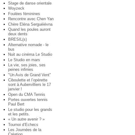
Stage de danse orientale
Woyzeck
Foulées féminines
Rencontre avec Chen Yan
Chère Eléna Serguéiévna
Quand les poules auront
deux dents
BRESIL(s)
Alternative nomade - le
bus
Nuit au cinéma Le Studio
Le Studio en mars
La vie, ses joies, ses
peines infinies
"Un Avis de Grand Vent"
Ciboulette et l’opérette
sont à Aubervilliers le 17
janvier !
Open du CMA Tennis
Portes ouvertes tennis
Paul Bert
Le studio pour les grands
et les petits.
« Un autre avenir ? »
Tournoi d’Echecs
Les Journées de la
Création