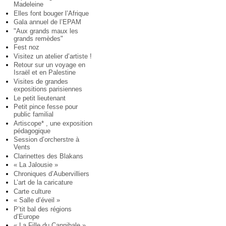
Madeleine
Elles font bouger l’Afrique
Gala annuel de l’EPAM
"Aux grands maux les
grands remèdes"
Fest noz
Visitez un atelier d’artiste !
Retour sur un voyage en
Israël et en Palestine
Visites de grandes
expositions parisiennes
Le petit lieutenant
Petit pince fesse pour
public familial
Artiscope* , une exposition
pédagogique
Session d’orcherstre à
Vents
Clarinettes des Blakans
« La Jalousie »
Chroniques d’Aubervilliers
L’art de la caricature
Carte culture
« Salle d’éveil »
P’tit bal des régions
d’Europe
« La Fille du Cannibale »