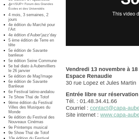
4
e</SUP> Forum des Grandes
Écoles et des Universités
4 mois, 3 semaines, 2
jours
4e édition du Marché pour
l’Art
4e édition d’Auber’jazz’day
5 ème édition de Terre en
tête
5e édition de Savante
banlieue
5e édition Seine Commune
5e bal diato à Aubervilliers
Vendredi 13 novembre à 18
le 26 janvier
Espace Renaudie
5e édition de Mag’Image
6e édition de Savante
30 rue Lopez et Jules Martin
Banlieue
6e Festival latino-andalou
Entrée libre sur réservation
7e Show Thaï de Totof
Tél. : 01.48.34.41.66
9ème édition du Festival
Villes des Musiques du
Courriel :
contact@capa-auberv
Monde
Site internet :
www.capa-auberv
9e édition du Festival des
Nouveaux Cinémas
9e Printemps musical
9e Show Thaï de Totof
10e édition du Festival