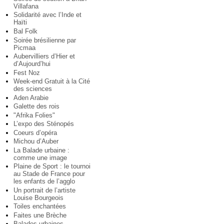
Villafana
Solidarité avec l’Inde et
Haïti
Bal Folk
Soirée brésilienne par
Picmaa
Aubervilliers d’Hier et
d’Aujourd’hui
Fest Noz
Week-end Gratuit à la Cité
des sciences
Aden Arabie
Galette des rois
"Afrika Folies"
L’expo des Sténopés
Coeurs d’opéra
Michou d’Auber
La Balade urbaine :
comme une image
Plaine de Sport : le tournoi
au Stade de France pour
les enfants de l’agglo
Un portrait de l’artiste
Louise Bourgeois
Toiles enchantées
Faites une Brèche
Balades urbaines