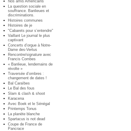
Nos amis Américains
La question sociale en
souffrance. Banlieues et
discriminations.
Histoires communes
Histoires de je
"Cabarets pour s’entendre"
Vaillant Le journal le plus
captivant
Concerts d’orgue à Notre-
Dame des-Vertus
Rencontre/signature avec
Francis Combes
« Banlieue, lendemains de
révolte »
Traversée d’ombres :
changement de dates !
Bal Caraïbes
Le Bal des fous
Slam & clash & shoot
Karacena
Avec Boek et le Sénégal
Printemps Tonus
La planète blanche
Spartacus is not dead
Coupe de France de
Pancrace