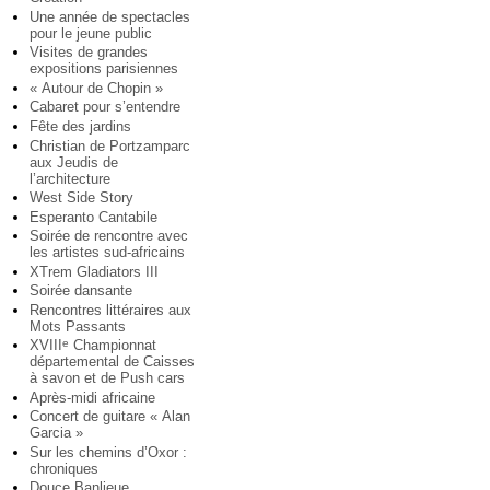
Une année de spectacles
pour le jeune public
Visites de grandes
expositions parisiennes
« Autour de Chopin »
Cabaret pour s’entendre
Fête des jardins
Christian de Portzamparc
aux Jeudis de
l’architecture
West Side Story
Esperanto Cantabile
Soirée de rencontre avec
les artistes sud-africains
XTrem Gladiators III
Soirée dansante
Rencontres littéraires aux
Mots Passants
XVIII
Championnat
e
départemental de Caisses
à savon et de Push cars
Après-midi africaine
Concert de guitare « Alan
Garcia »
Sur les chemins d’Oxor :
chroniques
Douce Banlieue