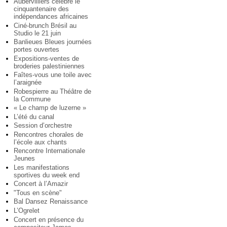
Aubervilliers célèbre le
cinquantenaire des
indépendances africaines
Ciné-brunch Brésil au
Studio le 21 juin
Banlieues Bleues journées
portes ouvertes
Expositions-ventes de
broderies palestiniennes
Faîtes-vous une toile avec
l’araignée
Robespierre au Théâtre de
la Commune
« Le champ de luzerne »
L’été du canal
Session d’orchestre
Rencontres chorales de
l’école aux chants
Rencontre Internationale
Jeunes
Les manifestations
sportives du week end
Concert à l’Amazir
"Tous en scène"
Bal Dansez Renaissance
L’Ogrelet
Concert en présence du