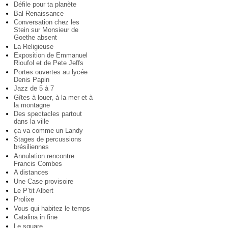
Défile pour ta planète
Bal Renaissance
Conversation chez les
Stein sur Monsieur de
Goethe absent
La Religieuse
Exposition de Emmanuel
Rioufol et de Pete Jeffs
Portes ouvertes au lycée
Denis Papin
Jazz de 5 à 7
Gîtes à louer, à la mer et à
la montagne
Des spectacles partout
dans la ville
ça va comme un Landy
Stages de percussions
brésiliennes
Annulation rencontre
Francis Combes
A distances
Une Case provisoire
Le P’tit Albert
Prolixe
Vous qui habitez le temps
Catalina in fine
Le square