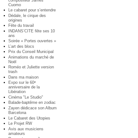
compositeur James
Cuomo
Le cabaret pour s’entendre
Dédale, le cirque des
origines
Fête du travail
INDANS’CITE fête ses 10
ans
Soirée « Portes ouvertes »
L’art des blocs
Prix du Conseil Municipal
Animations du marché de
Noël
Roméo et Juliette version
trash
Dans ma maison
Expo sur le 60
e
anniversaire de la
Libération
Cinéma "Le Studio"
Balade-baptême en zodiac
Zayen dédicace son Album
Barcelona
Le Cabaret des Utopies
Le Projet RW
Avis aux musiciens
amateurs