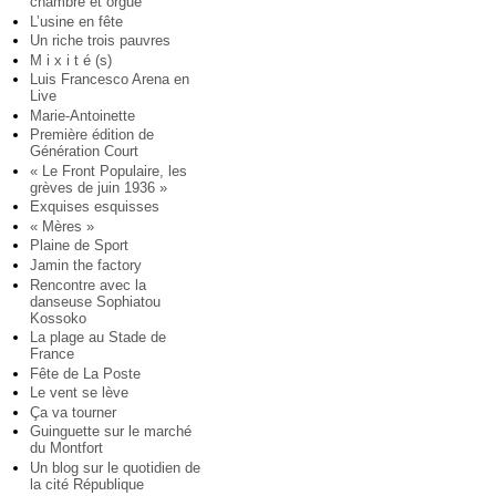
chambre et orgue
L’usine en fête
Un riche trois pauvres
M i x i t é (s)
Luis Francesco Arena en
Live
Marie-Antoinette
Première édition de
Génération Court
« Le Front Populaire, les
grèves de juin 1936 »
Exquises esquisses
« Mères »
Plaine de Sport
Jamin the factory
Rencontre avec la
danseuse Sophiatou
Kossoko
La plage au Stade de
France
Fête de La Poste
Le vent se lève
Ça va tourner
Guinguette sur le marché
du Montfort
Un blog sur le quotidien de
la cité République