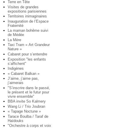
Terre en Tête
Visites de grandes
expositions parisiennes
Territoires inimaginaires
Inauguration de l’Espace
Fraternité
La maman bohême suivi
de Médée
La Mère
Taxi Tram « Art Grandeur
Nature »
Cabaret pour s’entendre
Exposition "les enfants
s’affichent"
Indigènes
« Cabaret Balkan »
J’aime, j’aime pas,
j’aimerais
"S’inscrire dans le passé,
le présent et le futur pour
vivre ensemble"
BBA invite So Kalmery
Wang Li / Trio Joubran
« Tapage Noctune »
Tarace Boulba / Taraf de
Haïdouks
"Orchestre à corps et voix