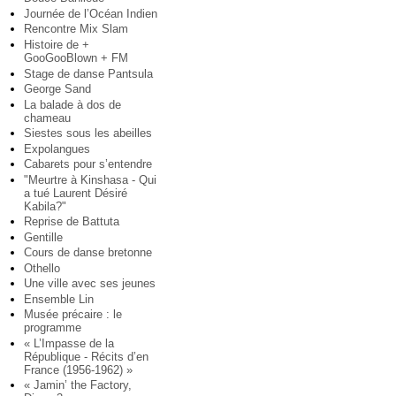
Journée de l’Océan Indien
Rencontre Mix Slam
Histoire de +
GooGooBlown + FM
Stage de danse Pantsula
George Sand
La balade à dos de
chameau
Siestes sous les abeilles
Expolangues
Cabarets pour s’entendre
"Meurtre à Kinshasa - Qui
a tué Laurent Désiré
Kabila?"
Reprise de Battuta
Gentille
Cours de danse bretonne
Othello
Une ville avec ses jeunes
Ensemble Lin
Musée précaire : le
programme
« L’Impasse de la
République - Récits d’en
France (1956-1962) »
« Jamin’ the Factory,