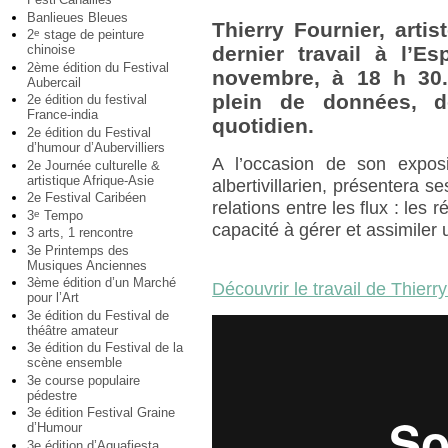
Banlieues Bleues
Thierry Fournier, arti
2
stage de peinture
e
chinoise
dernier travail à l’E
2ème édition du Festival
novembre, à 18 h 30.
Aubercail
plein de données, d
2e édition du festival
France-india
quotidien.
2e édition du Festival
d’humour d’Aubervilliers
A l’occasion de son expos
2e Journée culturelle &
artistique Afrique-Asie
albertivillarien, présentera s
2e Festival Caribéen
relations entre les flux : les 
3
Tempo
e
capacité à gérer et assimiler
3 arts, 1 rencontre
3e Printemps des
Musiques Anciennes
3ème édition d’un Marché
Découvrir le travail de Thierr
pour l’Art
3e édition du Festival de
théâtre amateur
3e édition du Festival de la
scène ensemble
3e course populaire
pédestre
3e édition Festival Graine
d’Humour
3e édition d’Aquafiesta