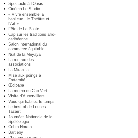
Spectacle à l’Oasis
Cinéma Le Studio
« Vivre ensemble la
banlieue : le Théâtre et
l’Art »
Fête de La Poste
Cap sur les traditions afro-
caribéenne
Salon international du
commerce équitable
Nuit de la Meyaya
La rentrée des
associations
La Mirabilia
Mise aux poings à
Fraternité
Œdipapa
La morna du Cap Vert
Visite d’Aubervilliers
Vous qui habitez le temps
Le best of de Lounes
Tazaïrt
Journées Nationale de la
Spéléologie
Cobra Norato
Bartleby
L’homme qui aimait