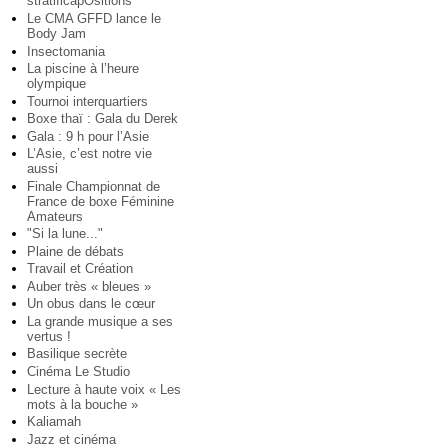
stratificapOsitions
Le CMA GFFD lance le
Body Jam
Insectomania
La piscine à l’heure
olympique
Tournoi interquartiers
Boxe thaï : Gala du Derek
Gala : 9 h pour l’Asie
L’Asie, c’est notre vie
aussi
Finale Championnat de
France de boxe Féminine
Amateurs
"Si la lune..."
Plaine de débats
Travail et Création
Auber très « bleues »
Un obus dans le cœur
La grande musique a ses
vertus !
Basilique secrète
Cinéma Le Studio
Lecture à haute voix « Les
mots à la bouche »
Kaliamah
Jazz et cinéma