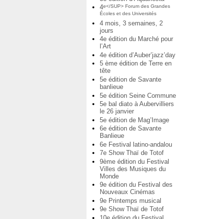
4
e</SUP> Forum des Grandes
Écoles et des Universités
4 mois, 3 semaines, 2
jours
4e édition du Marché pour
l’Art
4e édition d’Auber’jazz’day
5 ème édition de Terre en
tête
5e édition de Savante
banlieue
5e édition Seine Commune
5e bal diato à Aubervilliers
le 26 janvier
5e édition de Mag’Image
6e édition de Savante
Banlieue
6e Festival latino-andalou
7e Show Thaï de Totof
9ème édition du Festival
Villes des Musiques du
Monde
9e édition du Festival des
Nouveaux Cinémas
9e Printemps musical
9e Show Thaï de Totof
10e édition du Festival