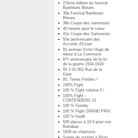
27ème édition du festival
Banlieues Bleues
30e Festival Banlieues
Bleues
38e Coupe des samouraïs
40 heures pour le coeur
41e Coupe des Samouraïs
50e anniversaire des
Accords d’Evian
81 avenue Victor Hugo de
retour à La Commune
87
anniversaire de la fin
e
de la guerre 1914-1918
93 3 01 002 Rue de la
Gare
93, Terres Fertiles !
100% Fight
100 % Fight volume 5 !
100% Fight -
CONTENDERS 15
100 % Gondry
100 % Fight GRAND PRIX
100 % foudil
500 places à 10 € pour voir
Bartabas
1936 en chansons
Soirée de soutien à Brian