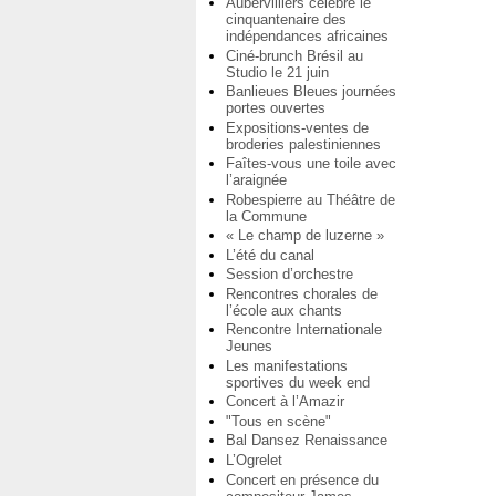
Aubervilliers célèbre le
cinquantenaire des
indépendances africaines
Ciné-brunch Brésil au
Studio le 21 juin
Banlieues Bleues journées
portes ouvertes
Expositions-ventes de
broderies palestiniennes
Faîtes-vous une toile avec
l’araignée
Robespierre au Théâtre de
la Commune
« Le champ de luzerne »
L’été du canal
Session d’orchestre
Rencontres chorales de
l’école aux chants
Rencontre Internationale
Jeunes
Les manifestations
sportives du week end
Concert à l’Amazir
"Tous en scène"
Bal Dansez Renaissance
L’Ogrelet
Concert en présence du