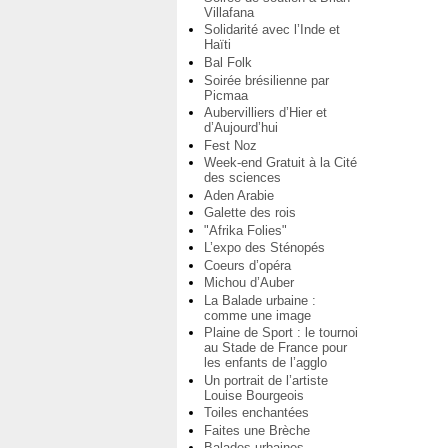
Villafana
Solidarité avec l’Inde et
Haïti
Bal Folk
Soirée brésilienne par
Picmaa
Aubervilliers d’Hier et
d’Aujourd’hui
Fest Noz
Week-end Gratuit à la Cité
des sciences
Aden Arabie
Galette des rois
"Afrika Folies"
L’expo des Sténopés
Coeurs d’opéra
Michou d’Auber
La Balade urbaine :
comme une image
Plaine de Sport : le tournoi
au Stade de France pour
les enfants de l’agglo
Un portrait de l’artiste
Louise Bourgeois
Toiles enchantées
Faites une Brèche
Balades urbaines