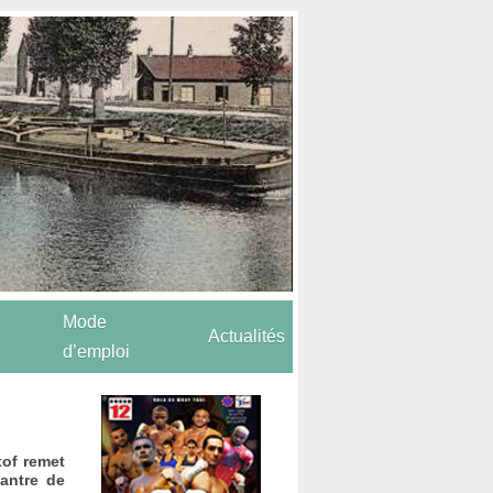
Mode
Actualités
d’emploi
tof remet
antre de