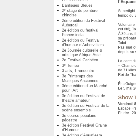
l’Espace
Banlieues Bleues
2
stage de peinture
e
Superfight
chinoise
tempo du S
2ème édition du Festival
Volontaire
Aubercail
cet été), T
2e édition du festival
À 39 ans, 
France-india
sa prépar
2e édition du Festival
Totof.
d’humour d’Aubervilliers
Pas mal ou
2e Journée culturelle &
depuis sa s
artistique Afrique-Asie
2e Festival Caribéen
La carte d
3
Tempo
e
– Champio
de 71 kilo
3 arts, 1 rencontre
Roi de Th
3e Printemps des
Musiques Anciennes
Éric Guign
3ème édition d’un Marché
Le 5 mai 
pour l’Art
3e édition du Festival de
Show T
théâtre amateur
Vendredi 8
3e édition du Festival de la
Espace Fra
scène ensemble
Entrée : 2
3e course populaire
pédestre
3e édition Festival Graine
d’Humour
3e édition d’Aquafiesta