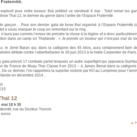
 Fraternité.
 explosif pour notre boxeur thaï préféré ce vendredi 8 mai : Totof remet les ga
how Thaï 12, le dernier du genre dans l’antre de l’Espace Fraternité.
 le garçon… Pour son dernier gala de boxe thaï organisé à l’Espace Fraternité (
otof a voulu marquer le coup en remontant sur le ring.
il n’aura pas commis l’erreur de prendre la chose à la légère et a donc particulière
ation dans un camp en Thaïlande : «
Je prends un boxeur qui n’est pas mal du to
i, le Jemil Baran qui, dans la catégorie des 65 kilos, aura certainement faim 
évère défaite contre l’albertivillarien le 20 juin 2013 à la Halle Carpentier de Paris
u gala prévoit 17 combats parmi lesquels un autre superfight qui opposera Guimb
n de France de Muay Thai Classe A en 2013 – à James Benal dans la catégorie
s. De ce dernier, l’on rappellera la superbe victoire par KO au Lumpinee pour l’anni
aïlande en décembre 2014…
et
2015
haï 12
 mai 18 h 30
ternité, rue du Docteur Troncin
0 euros
H