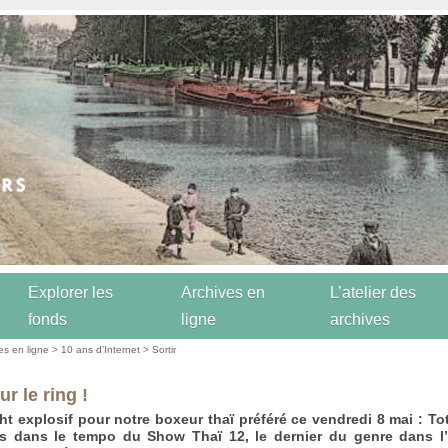
Explorer les
Archives en
L’atelier des
fonds
ligne
archives
es en ligne
>
10 ans d’Internet
>
Sortir
ur le ring !
ht explosif pour notre boxeur thaï préféré ce vendredi 8 mai : To
ts dans le tempo du Show Thaï 12, le dernier du genre dans l’