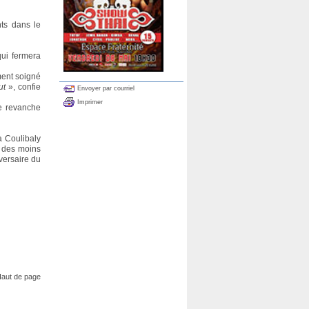
nts dans le
qui fermera
ment soigné
ut
», confie
Envoyer par courriel
Imprimer
de revanche
.
a Coulibaly
 des moins
versaire du
aut de page