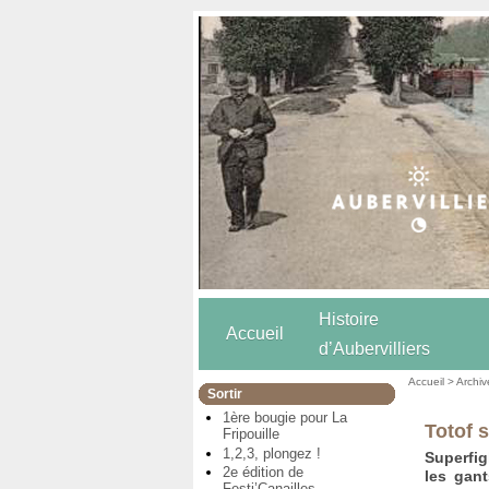
Histoire
Accueil
d’Aubervilliers
Accueil
>
Archiv
Sortir
1ère bougie pour La
Totof s
Fripouille
1,2,3, plongez !
Superfig
2e édition de
les gan
Festi’Canailles