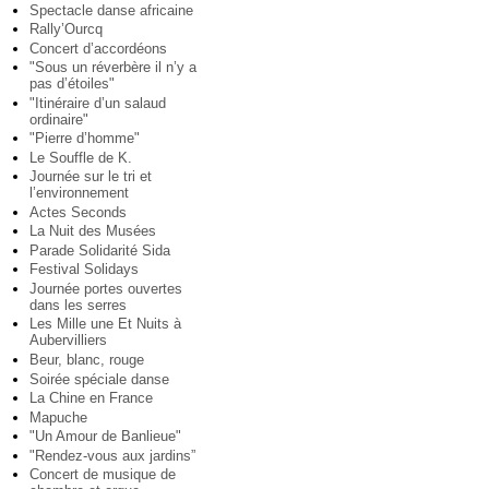
Spectacle danse africaine
Rally’Ourcq
Concert d’accordéons
"Sous un réverbère il n’y a
pas d’étoiles"
"Itinéraire d’un salaud
ordinaire"
"Pierre d’homme"
Le Souffle de K.
Journée sur le tri et
l’environnement
Actes Seconds
La Nuit des Musées
Parade Solidarité Sida
Festival Solidays
Journée portes ouvertes
dans les serres
Les Mille une Et Nuits à
Aubervilliers
Beur, blanc, rouge
Soirée spéciale danse
La Chine en France
Mapuche
"Un Amour de Banlieue"
"Rendez-vous aux jardins”
Concert de musique de