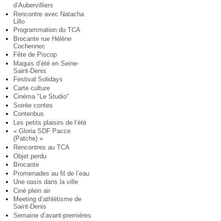
d’Aubervilliers
Rencontre avec Natacha
Lillo
Programmation du TCA
Brocante rue Hélène
Cochennec
Fête de Piscop
Maquis d’été en Seine-
Saint-Denis
Festival Solidays
Carte culture
Cinéma "Le Studio"
Soirée contes
Contenbus
Les petits plaisirs de l’été
« Gloria SDF Pacce
(Patche) »
Rencontres au TCA
Objet perdu
Brocante
Promenades au fil de l’eau
Une oasis dans la ville
Ciné plein air
Meeting d’athlétisme de
Saint-Denis
Semaine d’avant-premières