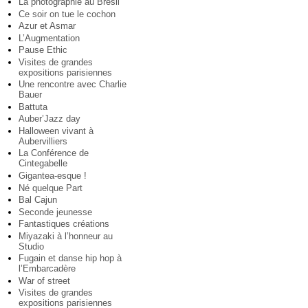
La photographie au Brésil
Ce soir on tue le cochon
Azur et Asmar
L’Augmentation
Pause Ethic
Visites de grandes
expositions parisiennes
Une rencontre avec Charlie
Bauer
Battuta
Auber’Jazz day
Halloween vivant à
Aubervilliers
La Conférence de
Cintegabelle
Gigantea-esque !
Né quelque Part
Bal Cajun
Seconde jeunesse
Fantastiques créations
Miyazaki à l’honneur au
Studio
Fugain et danse hip hop à
l’Embarcadère
War of street
Visites de grandes
expositions parisiennes