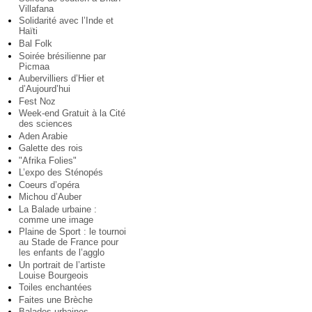
Villafana
Solidarité avec l’Inde et
Haïti
Bal Folk
Soirée brésilienne par
Picmaa
Aubervilliers d’Hier et
d’Aujourd’hui
Fest Noz
Week-end Gratuit à la Cité
des sciences
Aden Arabie
Galette des rois
"Afrika Folies"
L’expo des Sténopés
Coeurs d’opéra
Michou d’Auber
La Balade urbaine :
comme une image
Plaine de Sport : le tournoi
au Stade de France pour
les enfants de l’agglo
Un portrait de l’artiste
Louise Bourgeois
Toiles enchantées
Faites une Brèche
Balades urbaines