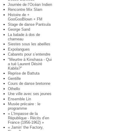
Journée de l’Océan Indien
Rencontre Mix Slam
Histoire de +
GooGooBlown + FM
Stage de danse Pantsula
George Sand
La balade à dos de
chameau
Siestes sous les abeilles
Expolangues
Cabarets pour s’entendre
"Meurtre à Kinshasa - Qui
a tué Laurent Désiré
Kabila?"
Reprise de Battuta
Gentille
Cours de danse bretonne
Othello
Une ville avec ses jeunes
Ensemble Lin
Musée précaire : le
programme
« L’Impasse de la
République - Récits d’en
France (1956-1962) »
« Jamin’ the Factory,