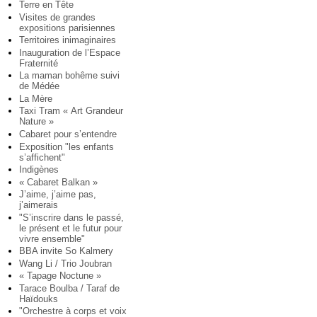
Terre en Tête
Visites de grandes
expositions parisiennes
Territoires inimaginaires
Inauguration de l’Espace
Fraternité
La maman bohême suivi
de Médée
La Mère
Taxi Tram « Art Grandeur
Nature »
Cabaret pour s’entendre
Exposition "les enfants
s’affichent"
Indigènes
« Cabaret Balkan »
J’aime, j’aime pas,
j’aimerais
"S’inscrire dans le passé,
le présent et le futur pour
vivre ensemble"
BBA invite So Kalmery
Wang Li / Trio Joubran
« Tapage Noctune »
Tarace Boulba / Taraf de
Haïdouks
"Orchestre à corps et voix