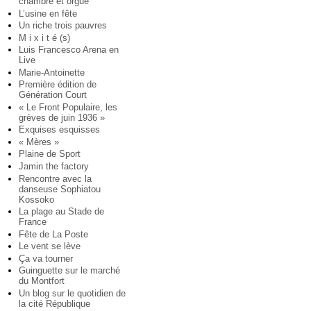
chambre et orgue
L’usine en fête
Un riche trois pauvres
M i x i t é (s)
Luis Francesco Arena en
Live
Marie-Antoinette
Première édition de
Génération Court
« Le Front Populaire, les
grèves de juin 1936 »
Exquises esquisses
« Mères »
Plaine de Sport
Jamin the factory
Rencontre avec la
danseuse Sophiatou
Kossoko
La plage au Stade de
France
Fête de La Poste
Le vent se lève
Ça va tourner
Guinguette sur le marché
du Montfort
Un blog sur le quotidien de
la cité République