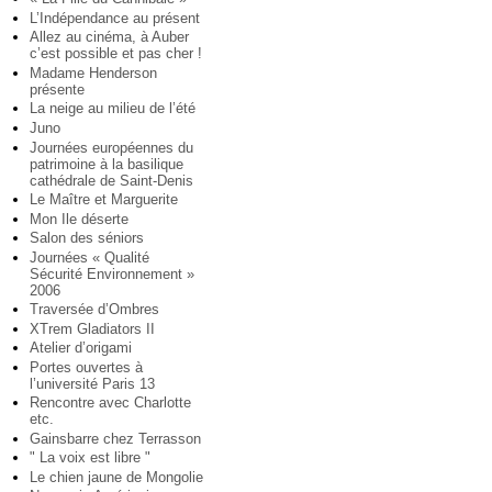
L’Indépendance au présent
Allez au cinéma, à Auber
c’est possible et pas cher !
Madame Henderson
présente
La neige au milieu de l’été
Juno
Journées européennes du
patrimoine à la basilique
cathédrale de Saint-Denis
Le Maître et Marguerite
Mon Ile déserte
Salon des séniors
Journées « Qualité
Sécurité Environnement »
2006
Traversée d’Ombres
XTrem Gladiators II
Atelier d’origami
Portes ouvertes à
l’université Paris 13
Rencontre avec Charlotte
etc.
Gainsbarre chez Terrasson
" La voix est libre "
Le chien jaune de Mongolie