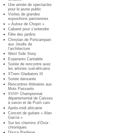
Une année de spectacles
pour le jeune public
Visites de grandes
expositions parisiennes
« Autour de Chopin »
Cabaret pour s’entendre
Fête des jardins
Christian de Portzamparc
aux Jeudis de
l’architecture
West Side Story
Esperanto Cantabile
Soirée de rencontre avec
les artistes sud-africains
XTrem Gladiators III
Soirée dansante
Rencontres littéraires aux
Mots Passants
XVIII
Championnat
e
départemental de Caisses
à savon et de Push cars
Après-midi africaine
Concert de guitare « Alan
Garcia »
Sur les chemins d’Oxor :
chroniques
Douce Banlieue