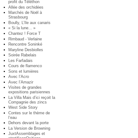
profit du Téléthon
Allée des orchidées
Marchés de Noël à
Strasbourg
Boully, L’Ile aux canaris
« Si la lune... »
Chantez ! Force T
Rimbaud - Verlaine
Rencontre Soninké
Maryline Desbiolles
Soirée Rabelais
Les Farfadais
Cours de flamenco
Sons et lumières
Avec l’Acro
Avec l’Amazir
Visites de grandes
expositions parisiennes
La Villa Mais d’ici reçoit la
Compagnie des zincs
West Side Story
Contes sur le thème de
l’eau
Dehors devant la porte
La Version de Browning
JuxtAssemblages et