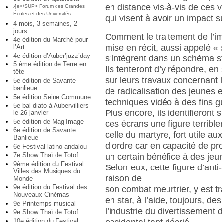
en distance vis-à-vis de ces 
4
e</SUP> Forum des Grandes
Écoles et des Universités
qui visent à avoir un impact s
4 mois, 3 semaines, 2
jours
Comment le traitement de l’im
4e édition du Marché pour
mise en récit, aussi appelé «
l’Art
4e édition d’Auber’jazz’day
s’intègrent dans un schéma s
5 ème édition de Terre en
Ils tenteront d’y répondre, en
tête
sur leurs travaux concernant 
5e édition de Savante
banlieue
de radicalisation des jeunes e
5e édition Seine Commune
techniques vidéo à des fins gu
5e bal diato à Aubervilliers
Plus encore, ils identifieront s
le 26 janvier
5e édition de Mag’Image
ces écrans une figure terrible
6e édition de Savante
celle du martyre, fort utile a
Banlieue
d’ordre car en capacité de pr
6e Festival latino-andalou
7e Show Thaï de Totof
un certain bénéfice à des jeu
9ème édition du Festival
Selon eux, cette figure d’anti
Villes des Musiques du
raison de
Monde
9e édition du Festival des
son combat meurtrier, y est 
Nouveaux Cinémas
en star, à l’aide, toujours, d
9e Printemps musical
l’industrie du divertissement
9e Show Thaï de Totof
10e édition du Festival