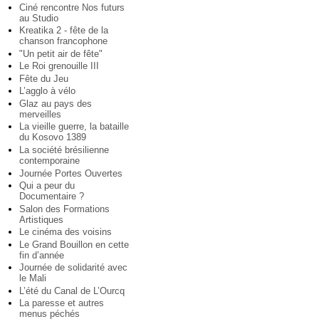
Ciné rencontre Nos futurs
au Studio
Kreatika 2 - fête de la
chanson francophone
"Un petit air de fête"
Le Roi grenouille III
Fête du Jeu
L’agglo à vélo
Glaz au pays des
merveilles
La vieille guerre, la bataille
du Kosovo 1389
La société brésilienne
contemporaine
Journée Portes Ouvertes
Qui a peur du
Documentaire ?
Salon des Formations
Artistiques
Le cinéma des voisins
Le Grand Bouillon en cette
fin d’année
Journée de solidarité avec
le Mali
L’été du Canal de L’Ourcq
La paresse et autres
menus péchés