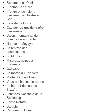
Spectacle à l’Oasis
Cinéma Le Studio
« Vivre ensemble la
banlieue : le Théâtre et
l’Art »
Fête de La Poste
Cap sur les traditions afro-
caribéenne
Salon international du
commerce équitable
Nuit de la Meyaya
La rentrée des
associations
La Mirabilia
Mise aux poings à
Fraternité
Œdipapa
La morna du Cap Vert
Visite d’Aubervilliers
Vous qui habitez le temps
Le best of de Lounes
Tazaïrt
Journées Nationale de la
Spéléologie
Cobra Norato
Bartleby
L’homme qui aimait