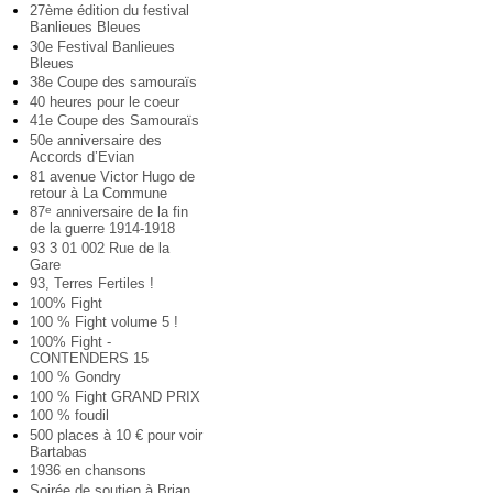
27ème édition du festival
Banlieues Bleues
30e Festival Banlieues
Bleues
38e Coupe des samouraïs
40 heures pour le coeur
41e Coupe des Samouraïs
50e anniversaire des
Accords d’Evian
81 avenue Victor Hugo de
retour à La Commune
87
anniversaire de la fin
e
de la guerre 1914-1918
93 3 01 002 Rue de la
Gare
93, Terres Fertiles !
100% Fight
100 % Fight volume 5 !
100% Fight -
CONTENDERS 15
100 % Gondry
100 % Fight GRAND PRIX
100 % foudil
500 places à 10 € pour voir
Bartabas
1936 en chansons
Soirée de soutien à Brian