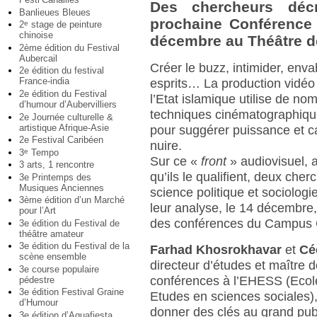
Des chercheurs décry
Banlieues Bleues
prochaine Conférence
2
stage de peinture
e
chinoise
décembre au Théâtre 
2ème édition du Festival
Aubercail
Créer le buzz, intimider, envah
2e édition du festival
France-india
esprits… La production vidéo
2e édition du Festival
l’Etat islamique utilise de n
d’humour d’Aubervilliers
techniques cinématographiq
2e Journée culturelle &
artistique Afrique-Asie
pour suggérer puissance et c
2e Festival Caribéen
nuire.
3
Tempo
e
Sur ce «
front
» audiovisuel, a
3 arts, 1 rencontre
qu’ils le qualifient, deux che
3e Printemps des
Musiques Anciennes
science politique et sociologi
3ème édition d’un Marché
leur analyse, le 14 décembre,
pour l’Art
des conférences du Campus 
3e édition du Festival de
théâtre amateur
3e édition du Festival de la
Farhad Khosrokhavar
et
Cé
scène ensemble
directeur d’études et maître 
3e course populaire
conférences à l’EHESS (Ecol
pédestre
3e édition Festival Graine
Etudes en sciences sociales),
d’Humour
donner des clés au grand pub
3e édition d’Aquafiesta