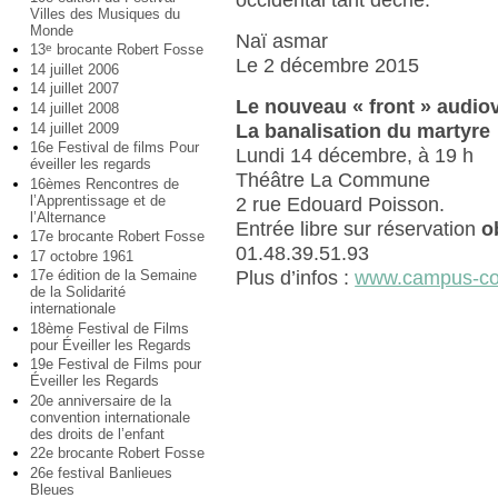
occidental tant décrié.
Villes des Musiques du
Monde
Naï asmar
13
brocante Robert Fosse
e
Le 2 décembre 2015
14 juillet 2006
14 juillet 2007
Le nouveau « front » audiovi
14 juillet 2008
14 juillet 2009
La banalisation du martyre
16e Festival de films Pour
Lundi 14 décembre, à 19 h
éveiller les regards
Théâtre La Commune
16èmes Rencontres de
l’Apprentissage et de
2 rue Edouard Poisson.
l’Alternance
Entrée libre sur réservation
o
17e brocante Robert Fosse
01.48.39.51.93
17 octobre 1961
17e édition de la Semaine
Plus d’infos :
www.campus-con
de la Solidarité
internationale
18ème Festival de Films
pour Éveiller les Regards
19e Festival de Films pour
Éveiller les Regards
20e anniversaire de la
convention internationale
des droits de l’enfant
22e brocante Robert Fosse
26e festival Banlieues
Bleues