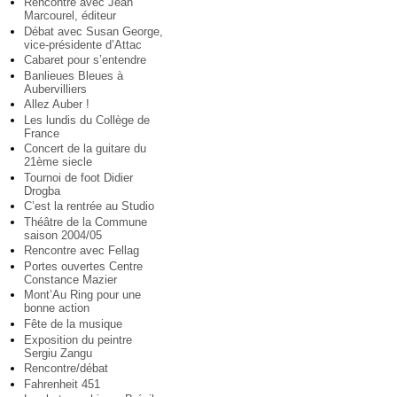
Rencontre avec Jean
Marcourel, éditeur
Débat avec Susan George,
vice-présidente d’Attac
Cabaret pour s’entendre
Banlieues Bleues à
Aubervilliers
Allez Auber !
Les lundis du Collège de
France
Concert de la guitare du
21ème siecle
Tournoi de foot Didier
Drogba
C’est la rentrée au Studio
Théâtre de la Commune
saison 2004/05
Rencontre avec Fellag
Portes ouvertes Centre
Constance Mazier
Mont’Au Ring pour une
bonne action
Fête de la musique
Exposition du peintre
Sergiu Zangu
Rencontre/débat
Fahrenheit 451