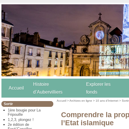
Histoire
Explorer les
Accueil
d’Aubervilliers
fonds
Accueil
>
Archives en ligne
>
10 ans d’Internet
>
Sortir
Sortir
1ère bougie pour La
Comprendre la prop
Fripouille
1,2,3, plongez !
l’Etat islamique
2e édition de
Festi’Canailles