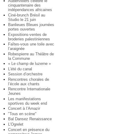
Aubervilliers célèbre le
cinquantenaire des
indépendances africaines
Ciné-brunch Brésil au
Studio le 21 juin
Banlieues Bleues journées
portes ouvertes
Expositions-ventes de
broderies palestiniennes
Faîtes-vous une toile avec
l’araignée
Robespierre au Théâtre de
la Commune
« Le champ de luzerne »
L’été du canal
Session d’orchestre
Rencontres chorales de
l’école aux chants
Rencontre Internationale
Jeunes
Les manifestations
sportives du week end
Concert à l’Amazir
"Tous en scène"
Bal Dansez Renaissance
L’Ogrelet
Concert en présence du