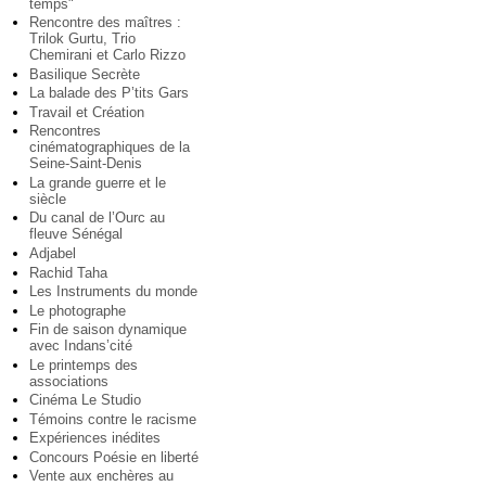
temps"
Rencontre des maîtres :
Trilok Gurtu, Trio
Chemirani et Carlo Rizzo
Basilique Secrète
La balade des P’tits Gars
Travail et Création
Rencontres
cinématographiques de la
Seine-Saint-Denis
La grande guerre et le
siècle
Du canal de l’Ourc au
fleuve Sénégal
Adjabel
Rachid Taha
Les Instruments du monde
Le photographe
Fin de saison dynamique
avec Indans’cité
Le printemps des
associations
Cinéma Le Studio
Témoins contre le racisme
Expériences inédites
Concours Poésie en liberté
Vente aux enchères au