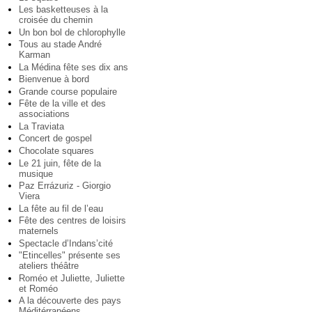
Les basketteuses à la
croisée du chemin
Un bon bol de chlorophylle
Tous au stade André
Karman
La Médina fête ses dix ans
Bienvenue à bord
Grande course populaire
Fête de la ville et des
associations
La Traviata
Concert de gospel
Chocolate squares
Le 21 juin, fête de la
musique
Paz Errázuriz - Giorgio
Viera
La fête au fil de l’eau
Fête des centres de loisirs
maternels
Spectacle d’Indans’cité
"Etincelles" présente ses
ateliers théâtre
Roméo et Juliette, Juliette
et Roméo
A la découverte des pays
Méditérranéens