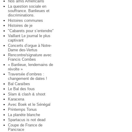
Nos amis Américains
La question sociale en
souffrance. Banlieues et
discriminations.
Histoires communes
Histoires de je
"Cabarets pour s’entendre"
Vaillant Le journal le plus
captivant
Concerts d’orgue à Notre-
Dame des-Vertus
Rencontre/signature avec
Francis Combes
« Banlieue, lendemains de
révolte »
Traversée d’ombres :
changement de dates !
Bal Caraïbes
Le Bal des fous
Slam & clash & shoot
Karacena
Avec Boek et le Sénégal
Printemps Tonus
La planète blanche
Spartacus is not dead
Coupe de France de
Pancrace