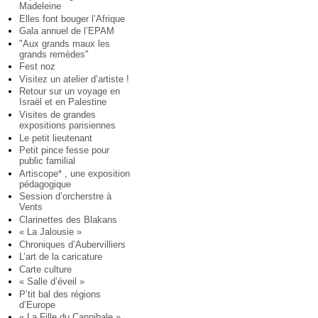
Madeleine
Elles font bouger l’Afrique
Gala annuel de l’EPAM
"Aux grands maux les
grands remèdes"
Fest noz
Visitez un atelier d’artiste !
Retour sur un voyage en
Israël et en Palestine
Visites de grandes
expositions parisiennes
Le petit lieutenant
Petit pince fesse pour
public familial
Artiscope* , une exposition
pédagogique
Session d’orcherstre à
Vents
Clarinettes des Blakans
« La Jalousie »
Chroniques d’Aubervilliers
L’art de la caricature
Carte culture
« Salle d’éveil »
P’tit bal des régions
d’Europe
« La Fille du Cannibale »