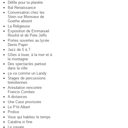
Défile pour ta planète
Bal Renaissance
Conversation chez les
Stein sur Monsieur de
Goethe absent
La Religieuse
Exposition de Emmanuel
Rioufol et de Pete Jeffs
Portes ouvertes au lycée
Denis Papin
Jazz de 5 à 7
Gîtes à louer, à la mer et à
la montagne
Des spectacles partout
dans la ville
ça va comme un Landy
Stages de percussions
brésiliennes
Annulation rencontre
Francis Combes
A distances
Une Case provisoire
Le P’tit Albert
Prolixe
Vous qui habitez le temps
Catalina in fine
Le square