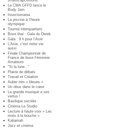
stratificapOsitions
Le CMA GFFD lance le
Body Jam
Insectomania
La piscine à l’heure
olympique
Tournoi interquartiers
Boxe thaï : Gala du Derek
Gala : 9 h pour l’Asie
L’Asie, c’est notre vie
aussi
Finale Championnat de
France de boxe Féminine
Amateurs
"Si la lune..."
Plaine de débats
Travail et Création
Auber très « bleues »
Un obus dans le cœur
La grande musique a ses
vertus !
Basilique secrète
Cinéma Le Studio
Lecture à haute voix « Les
mots à la bouche »
Kaliamah
Jazz et cinéma