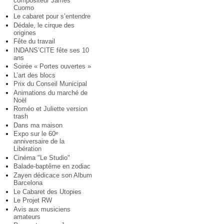
compositeur James
Cuomo
Le cabaret pour s’entendre
Dédale, le cirque des
origines
Fête du travail
INDANS’CITE fête ses 10
ans
Soirée « Portes ouvertes »
L’art des blocs
Prix du Conseil Municipal
Animations du marché de
Noël
Roméo et Juliette version
trash
Dans ma maison
Expo sur le 60
e
anniversaire de la
Libération
Cinéma "Le Studio"
Balade-baptême en zodiac
Zayen dédicace son Album
Barcelona
Le Cabaret des Utopies
Le Projet RW
Avis aux musiciens
amateurs