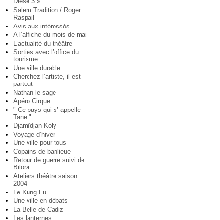
Diese 3 »
Salem Tradition / Roger
Raspail
Avis aux intéressés
A l’affiche du mois de mai
L’actualité du théâtre
Sorties avec l’office du
tourisme
Une ville durable
Cherchez l’artiste, il est
partout
Nathan le sage
Apéro Cirque
" Ce pays qui s’ appelle
Tane "
Djamîdjan Koly
Voyage d’hiver
Une ville pour tous
Copains de banlieue
Retour de guerre suivi de
Bilora
Ateliers théâtre saison
2004
Le Kung Fu
Une ville en débats
La Belle de Cadiz
Les lanternes