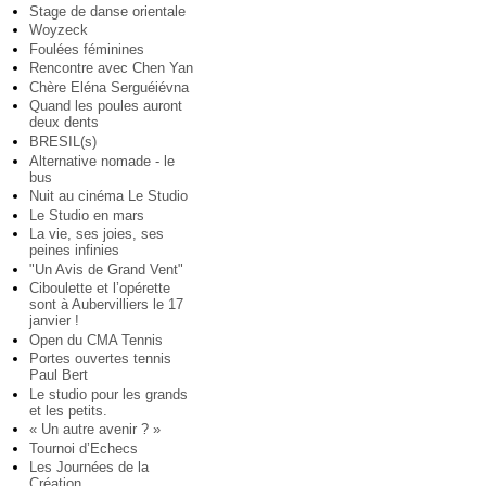
Stage de danse orientale
Woyzeck
Foulées féminines
Rencontre avec Chen Yan
Chère Eléna Serguéiévna
Quand les poules auront
deux dents
BRESIL(s)
Alternative nomade - le
bus
Nuit au cinéma Le Studio
Le Studio en mars
La vie, ses joies, ses
peines infinies
"Un Avis de Grand Vent"
Ciboulette et l’opérette
sont à Aubervilliers le 17
janvier !
Open du CMA Tennis
Portes ouvertes tennis
Paul Bert
Le studio pour les grands
et les petits.
« Un autre avenir ? »
Tournoi d’Echecs
Les Journées de la
Création