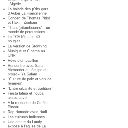
l’Algérie
La balade des p’tits gars
d’Auber La Francilienne
Concert de Thomas Pitiot
et Hakim Zouhani
"Trans(e)tambourins" : un
monde de percussions
Le TCA fête ses 40
bougies
La Version de Browning
Musique et Cinéma au
CNR
Rêve d’un papillon
Rencontre avec Sara
Alexander et l’équipe du
projet « Ya Salam »
"Culture de paix et voix de
femmes"
"Entre urbanité et tradition"
Fiesta latina et nouba
associative
A la rencontre de Gisèle
Pineau
Rap Nomade avec Naïli
Les cultures indiennes
Une artiste du Landy
expose à l’église de La