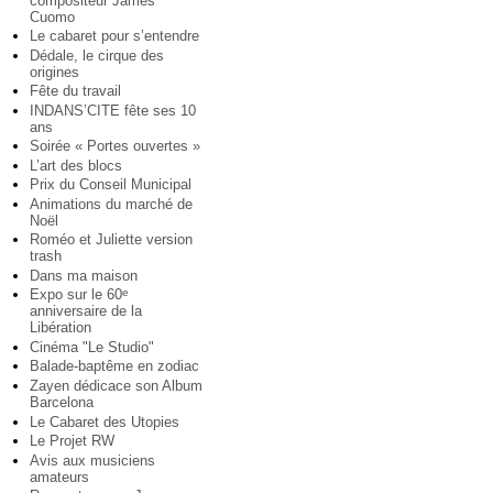
compositeur James
Cuomo
Le cabaret pour s’entendre
Dédale, le cirque des
origines
Fête du travail
INDANS’CITE fête ses 10
ans
Soirée « Portes ouvertes »
L’art des blocs
Prix du Conseil Municipal
Animations du marché de
Noël
Roméo et Juliette version
trash
Dans ma maison
Expo sur le 60
e
anniversaire de la
Libération
Cinéma "Le Studio"
Balade-baptême en zodiac
Zayen dédicace son Album
Barcelona
Le Cabaret des Utopies
Le Projet RW
Avis aux musiciens
amateurs