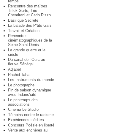
temps"
Rencontre des maîtres :
Trilok Gurtu, Trio
Chemirani et Carlo Rizzo
Basilique Secrète
La balade des P’tits Gars
Travail et Création
Rencontres
cinématographiques de la
Seine-Saint-Denis
La grande guerre et le
siècle
Du canal de l’Ourc au
fleuve Sénégal
Adjabel
Rachid Taha
Les Instruments du monde
Le photographe
Fin de saison dynamique
avec Indans’cité
Le printemps des
associations
Cinéma Le Studio
Témoins contre le racisme
Expériences inédites
Concours Poésie en liberté
Vente aux enchères au