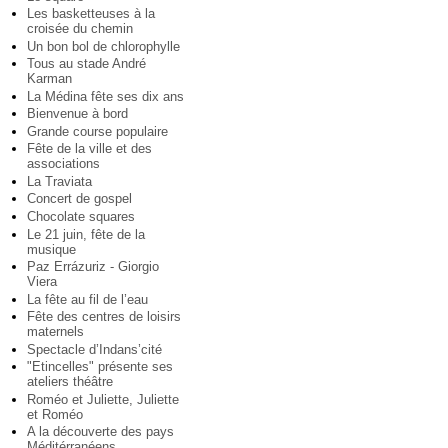
Les basketteuses à la
croisée du chemin
Un bon bol de chlorophylle
Tous au stade André
Karman
La Médina fête ses dix ans
Bienvenue à bord
Grande course populaire
Fête de la ville et des
associations
La Traviata
Concert de gospel
Chocolate squares
Le 21 juin, fête de la
musique
Paz Errázuriz - Giorgio
Viera
La fête au fil de l’eau
Fête des centres de loisirs
maternels
Spectacle d’Indans’cité
"Etincelles" présente ses
ateliers théâtre
Roméo et Juliette, Juliette
et Roméo
A la découverte des pays
Méditérranéens