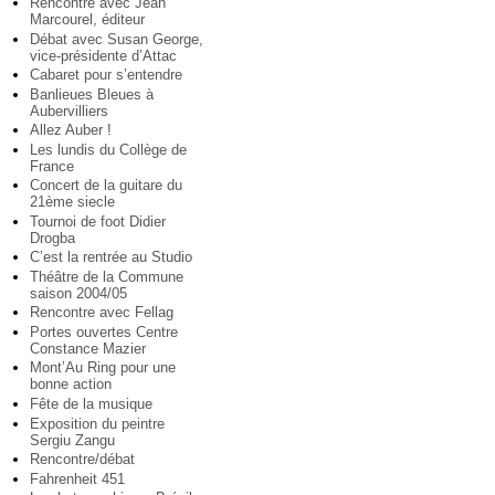
Rencontre avec Jean
Marcourel, éditeur
Débat avec Susan George,
vice-présidente d’Attac
Cabaret pour s’entendre
Banlieues Bleues à
Aubervilliers
Allez Auber !
Les lundis du Collège de
France
Concert de la guitare du
21ème siecle
Tournoi de foot Didier
Drogba
C’est la rentrée au Studio
Théâtre de la Commune
saison 2004/05
Rencontre avec Fellag
Portes ouvertes Centre
Constance Mazier
Mont’Au Ring pour une
bonne action
Fête de la musique
Exposition du peintre
Sergiu Zangu
Rencontre/débat
Fahrenheit 451