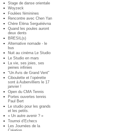
Stage de danse orientale
Woyzeck
Foulées féminines
Rencontre avec Chen Yan
Chère Eléna Serguéiévna
Quand les poules auront
deux dents
BRESIL(s)
Alternative nomade - le
bus
Nuit au cinéma Le Studio
Le Studio en mars
La vie, ses joies, ses
peines infinies
"Un Avis de Grand Vent"
Ciboulette et l’opérette
sont à Aubervilliers le 17
janvier !
Open du CMA Tennis
Portes ouvertes tennis
Paul Bert
Le studio pour les grands
et les petits.
« Un autre avenir ? »
Tournoi d’Echecs
Les Journées de la
Création