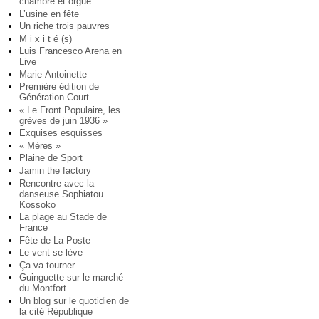
chambre et orgue
L’usine en fête
Un riche trois pauvres
M i x i t é (s)
Luis Francesco Arena en
Live
Marie-Antoinette
Première édition de
Génération Court
« Le Front Populaire, les
grèves de juin 1936 »
Exquises esquisses
« Mères »
Plaine de Sport
Jamin the factory
Rencontre avec la
danseuse Sophiatou
Kossoko
La plage au Stade de
France
Fête de La Poste
Le vent se lève
Ça va tourner
Guinguette sur le marché
du Montfort
Un blog sur le quotidien de
la cité République