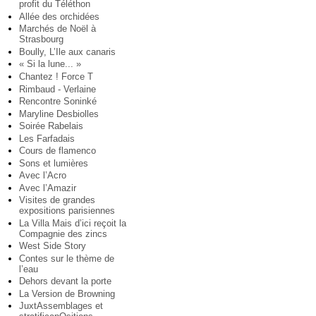
profit du Téléthon
Allée des orchidées
Marchés de Noël à
Strasbourg
Boully, L’Ile aux canaris
« Si la lune... »
Chantez ! Force T
Rimbaud - Verlaine
Rencontre Soninké
Maryline Desbiolles
Soirée Rabelais
Les Farfadais
Cours de flamenco
Sons et lumières
Avec l’Acro
Avec l’Amazir
Visites de grandes
expositions parisiennes
La Villa Mais d’ici reçoit la
Compagnie des zincs
West Side Story
Contes sur le thème de
l’eau
Dehors devant la porte
La Version de Browning
JuxtAssemblages et