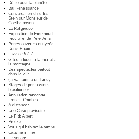
Défile pour ta planète
Bal Renaissance
Conversation chez les
Stein sur Monsieur de
Goethe absent
La Religieuse
Exposition de Emmanuel
Rioufol et de Pete Jeffs
Portes ouvertes au lycée
Denis Papin
Jazz de 5 à 7
Gîtes à louer, à la mer et à
la montagne
Des spectacles partout
dans la ville
ça va comme un Landy
Stages de percussions
brésiliennes
Annulation rencontre
Francis Combes
A distances
Une Case provisoire
Le P’tit Albert
Prolixe
Vous qui habitez le temps
Catalina in fine
Le square