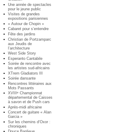
Une année de spectacles
pour le jeune public
Visites de grandes
expositions parisiennes
« Autour de Chopin »
Cabaret pour s’entendre
Fête des jardins
Christian de Portzamparc
aux Jeudis de
l’architecture
West Side Story
Esperanto Cantabile
Soirée de rencontre avec
les artistes sud-africains
XTrem Gladiators III
Soirée dansante
Rencontres littéraires aux
Mots Passants
XVIII
Championnat
e
départemental de Caisses
à savon et de Push cars
Après-midi africaine
Concert de guitare « Alan
Garcia »
Sur les chemins d’Oxor :
chroniques
Douce Banlieue