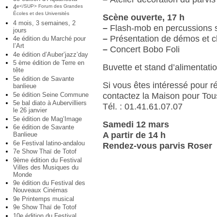
4
e</SUP> Forum des Grandes
Écoles et des Universités
Scène ouverte, 17 h
4 mois, 3 semaines, 2
–
Flash-mob en percussions s
jours
–
Présentation de démos et ch
4e édition du Marché pour
l’Art
–
Concert Bobo Foli
4e édition d’Auber’jazz’day
5 ème édition de Terre en
Buvette et stand d’alimentati
tête
5e édition de Savante
Si vous êtes intéressé pour ré
banlieue
5e édition Seine Commune
contactez la Maison pour To
5e bal diato à Aubervilliers
Tél. : 01.41.61.07.07
le 26 janvier
5e édition de Mag’Image
Samedi 12 mars
6e édition de Savante
A partir de 14 h
Banlieue
6e Festival latino-andalou
Rendez-vous parvis Roser
7e Show Thaï de Totof
9ème édition du Festival
Villes des Musiques du
Monde
9e édition du Festival des
Nouveaux Cinémas
9e Printemps musical
9e Show Thaï de Totof
10e édition du Festival