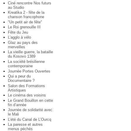
Ciné rencontre Nos futurs
au Studio
Kreatika 2 - fête de la
chanson francophone
"Un petit air de fête"
Le Roi grenouille III
Fête du Jeu
L’agglo à vélo
Glaz au pays des
merveilles
La vieille guerre, la bataille
du Kosovo 1389
La société brésilienne
contemporaine
Journée Portes Ouvertes
Qui a peur du
Documentaire ?
Salon des Formations
Artistiques
Le cinéma des voisins
Le Grand Bouillon en cette
fin d’année
Journée de solidarité avec
le Mali
L’été du Canal de L’Ourcq
La paresse et autres
menus péchés