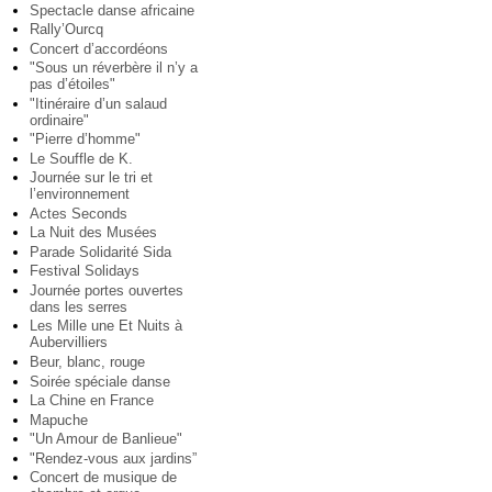
Spectacle danse africaine
Rally’Ourcq
Concert d’accordéons
"Sous un réverbère il n’y a
pas d’étoiles"
"Itinéraire d’un salaud
ordinaire"
"Pierre d’homme"
Le Souffle de K.
Journée sur le tri et
l’environnement
Actes Seconds
La Nuit des Musées
Parade Solidarité Sida
Festival Solidays
Journée portes ouvertes
dans les serres
Les Mille une Et Nuits à
Aubervilliers
Beur, blanc, rouge
Soirée spéciale danse
La Chine en France
Mapuche
"Un Amour de Banlieue"
"Rendez-vous aux jardins”
Concert de musique de