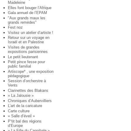
Madeleine
Elles font bouger l’Afrique
Gala annuel de l’EPAM
"Aux grands maux les
grands remèdes"
Fest noz
Visitez un atelier d’artiste !
Retour sur un voyage en
Israël et en Palestine
Visites de grandes
expositions parisiennes
Le petit lieutenant
Petit pince fesse pour
public familial
Artiscope* , une exposition
pédagogique
Session d’orcherstre à
Vents
Clarinettes des Blakans
« La Jalousie »
Chroniques d’Aubervilliers
L’art de la caricature
Carte culture
« Salle d’éveil »
P’tit bal des régions
d’Europe
« La Fille du Cannibale »