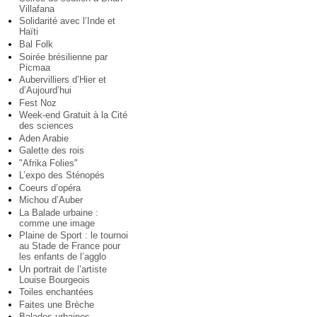
Villafana
Solidarité avec l’Inde et
Haïti
Bal Folk
Soirée brésilienne par
Picmaa
Aubervilliers d’Hier et
d’Aujourd’hui
Fest Noz
Week-end Gratuit à la Cité
des sciences
Aden Arabie
Galette des rois
"Afrika Folies"
L’expo des Sténopés
Coeurs d’opéra
Michou d’Auber
La Balade urbaine :
comme une image
Plaine de Sport : le tournoi
au Stade de France pour
les enfants de l’agglo
Un portrait de l’artiste
Louise Bourgeois
Toiles enchantées
Faites une Brèche
Balades urbaines