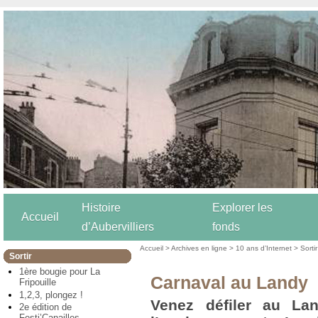
Histoire
Explorer les
Accueil
d’Aubervilliers
fonds
Accueil
>
Archives en ligne
>
10 ans d’Internet
>
Sortir
Sortir
1ère bougie pour La
Carnaval au Landy
Fripouille
1,2,3, plongez !
Venez défiler au La
2e édition de
Festi’Canailles