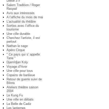
Diese 3 »
Salem Tradition / Roger
Raspail
Avis aux intéressés
A l’affiche du mois de mai
L’actualité du théâtre
Sorties avec l’office du
tourisme
Une ville durable
Cherchez l’artiste, il est
partout
Nathan le sage
Apéro Cirque
" Ce pays qui s’ appelle
Tane "
Djamîdjan Koly
Voyage d’hiver
Une ville pour tous
Copains de banlieue
Retour de guerre suivi de
Bilora
Ateliers théâtre saison
2004
Le Kung Fu
Une ville en débats
La Belle de Cadiz
Les lanternes