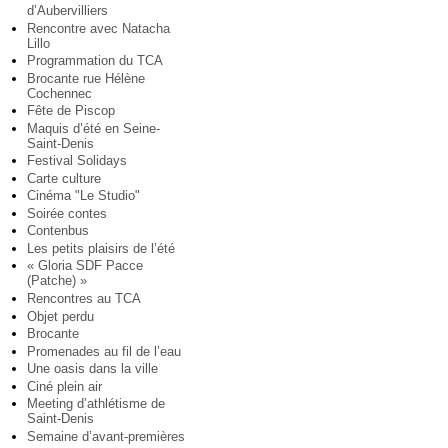
d’Aubervilliers
Rencontre avec Natacha
Lillo
Programmation du TCA
Brocante rue Hélène
Cochennec
Fête de Piscop
Maquis d’été en Seine-
Saint-Denis
Festival Solidays
Carte culture
Cinéma "Le Studio"
Soirée contes
Contenbus
Les petits plaisirs de l’été
« Gloria SDF Pacce
(Patche) »
Rencontres au TCA
Objet perdu
Brocante
Promenades au fil de l’eau
Une oasis dans la ville
Ciné plein air
Meeting d’athlétisme de
Saint-Denis
Semaine d’avant-premières