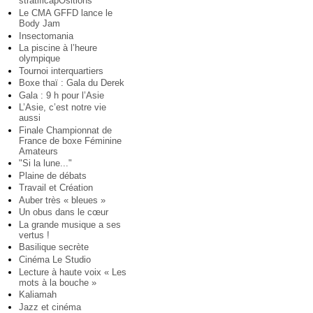
stratificapOsitions
Le CMA GFFD lance le
Body Jam
Insectomania
La piscine à l’heure
olympique
Tournoi interquartiers
Boxe thaï : Gala du Derek
Gala : 9 h pour l’Asie
L’Asie, c’est notre vie
aussi
Finale Championnat de
France de boxe Féminine
Amateurs
"Si la lune..."
Plaine de débats
Travail et Création
Auber très « bleues »
Un obus dans le cœur
La grande musique a ses
vertus !
Basilique secrète
Cinéma Le Studio
Lecture à haute voix « Les
mots à la bouche »
Kaliamah
Jazz et cinéma