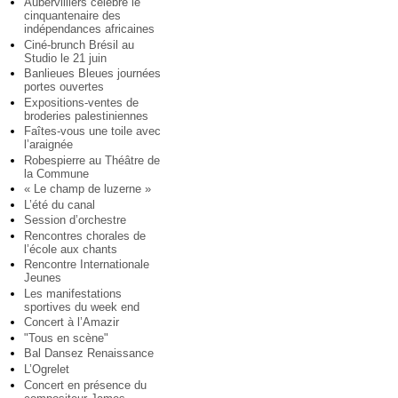
Aubervilliers célèbre le
cinquantenaire des
indépendances africaines
Ciné-brunch Brésil au
Studio le 21 juin
Banlieues Bleues journées
portes ouvertes
Expositions-ventes de
broderies palestiniennes
Faîtes-vous une toile avec
l’araignée
Robespierre au Théâtre de
la Commune
« Le champ de luzerne »
L’été du canal
Session d’orchestre
Rencontres chorales de
l’école aux chants
Rencontre Internationale
Jeunes
Les manifestations
sportives du week end
Concert à l’Amazir
"Tous en scène"
Bal Dansez Renaissance
L’Ogrelet
Concert en présence du