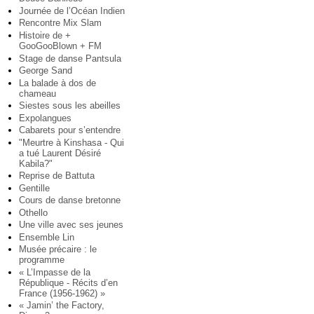
Journée de l’Océan Indien
Rencontre Mix Slam
Histoire de +
GooGooBlown + FM
Stage de danse Pantsula
George Sand
La balade à dos de
chameau
Siestes sous les abeilles
Expolangues
Cabarets pour s’entendre
"Meurtre à Kinshasa - Qui
a tué Laurent Désiré
Kabila?"
Reprise de Battuta
Gentille
Cours de danse bretonne
Othello
Une ville avec ses jeunes
Ensemble Lin
Musée précaire : le
programme
« L’Impasse de la
République - Récits d’en
France (1956-1962) »
« Jamin’ the Factory,