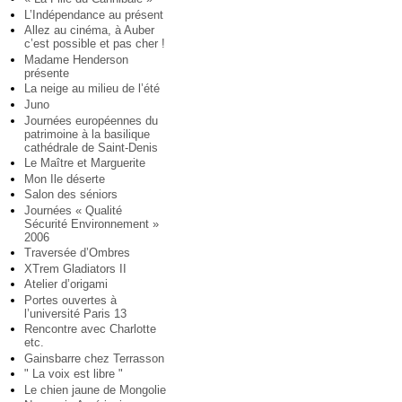
L’Indépendance au présent
Allez au cinéma, à Auber
c’est possible et pas cher !
Madame Henderson
présente
La neige au milieu de l’été
Juno
Journées européennes du
patrimoine à la basilique
cathédrale de Saint-Denis
Le Maître et Marguerite
Mon Ile déserte
Salon des séniors
Journées « Qualité
Sécurité Environnement »
2006
Traversée d’Ombres
XTrem Gladiators II
Atelier d’origami
Portes ouvertes à
l’université Paris 13
Rencontre avec Charlotte
etc.
Gainsbarre chez Terrasson
" La voix est libre "
Le chien jaune de Mongolie