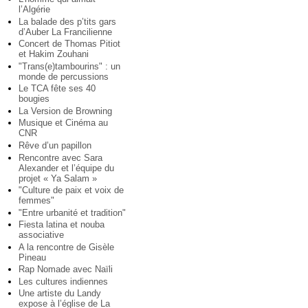
l’Algérie
La balade des p’tits gars
d’Auber La Francilienne
Concert de Thomas Pitiot
et Hakim Zouhani
"Trans(e)tambourins" : un
monde de percussions
Le TCA fête ses 40
bougies
La Version de Browning
Musique et Cinéma au
CNR
Rêve d’un papillon
Rencontre avec Sara
Alexander et l’équipe du
projet « Ya Salam »
"Culture de paix et voix de
femmes"
"Entre urbanité et tradition"
Fiesta latina et nouba
associative
A la rencontre de Gisèle
Pineau
Rap Nomade avec Naïli
Les cultures indiennes
Une artiste du Landy
expose à l’église de La