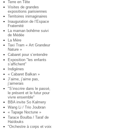
Terre en Tête
Visites de grandes
expositions parisiennes
Territoires inimaginaires
Inauguration de l’Espace
Fraternité
La maman bohême suivi
de Médée
La Mère
Taxi Tram « Art Grandeur
Nature »
Cabaret pour s’entendre
Exposition "les enfants
s’affichent"
Indigènes
« Cabaret Balkan »
J’aime, j’aime pas,
j’aimerais
"S’inscrire dans le passé,
le présent et le futur pour
vivre ensemble"
BBA invite So Kalmery
Wang Li / Trio Joubran
« Tapage Noctune »
Tarace Boulba / Taraf de
Haïdouks
"Orchestre à corps et voix