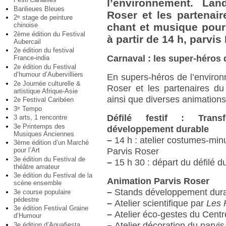
l’environnement. La
Banlieues Bleues
Roser et les partenair
2
stage de peinture
e
chinoise
chant et musique pour
2ème édition du Festival
à partir de 14 h, parvis
Aubercail
2e édition du festival
Carnaval : les super-héros
France-india
2e édition du Festival
d’humour d’Aubervilliers
En supers-héros de l’enviro
2e Journée culturelle &
Roser et les partenaires du 
artistique Afrique-Asie
ainsi que diverses animation
2e Festival Caribéen
3
Tempo
e
Défilé festif : Tran
3 arts, 1 rencontre
3e Printemps des
développement durable
Musiques Anciennes
–
14 h : atelier costumes-min
3ème édition d’un Marché
pour l’Art
Parvis Roser
3e édition du Festival de
–
15 h 30 : départ du défilé d
théâtre amateur
3e édition du Festival de la
Animation Parvis Roser
scène ensemble
–
Stands développement durab
3e course populaire
pédestre
–
Atelier scientifique par
Les 
3e édition Festival Graine
–
Atelier éco-gestes du Centr
d’Humour
–
Atelier décoration du parvis
3e édition d’Aquafiesta