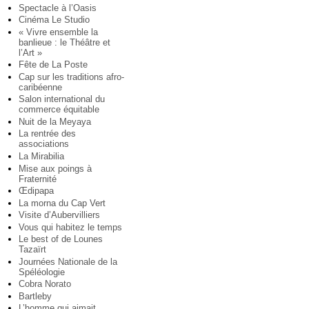
Spectacle à l’Oasis
Cinéma Le Studio
« Vivre ensemble la
banlieue : le Théâtre et
l’Art »
Fête de La Poste
Cap sur les traditions afro-
caribéenne
Salon international du
commerce équitable
Nuit de la Meyaya
La rentrée des
associations
La Mirabilia
Mise aux poings à
Fraternité
Œdipapa
La morna du Cap Vert
Visite d’Aubervilliers
Vous qui habitez le temps
Le best of de Lounes
Tazaïrt
Journées Nationale de la
Spéléologie
Cobra Norato
Bartleby
L’homme qui aimait