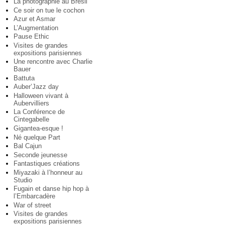
La photographie au Brésil
Ce soir on tue le cochon
Azur et Asmar
L’Augmentation
Pause Ethic
Visites de grandes
expositions parisiennes
Une rencontre avec Charlie
Bauer
Battuta
Auber’Jazz day
Halloween vivant à
Aubervilliers
La Conférence de
Cintegabelle
Gigantea-esque !
Né quelque Part
Bal Cajun
Seconde jeunesse
Fantastiques créations
Miyazaki à l’honneur au
Studio
Fugain et danse hip hop à
l’Embarcadère
War of street
Visites de grandes
expositions parisiennes