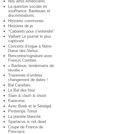
Nos amis Américains
La question sociale en
souffrance. Banlieues et
discriminations.
Histoires communes
Histoires de je
"Cabarets pour s’entendre"
Vaillant Le journal le plus
captivant
Concerts d’orgue à Notre-
Dame des-Vertus
Rencontre/signature avec
Francis Combes
« Banlieue, lendemains de
révolte »
Traversée d’ombres :
changement de dates !
Bal Caraïbes
Le Bal des fous
Slam & clash & shoot
Karacena
Avec Boek et le Sénégal
Printemps Tonus
La planète blanche
Spartacus is not dead
Coupe de France de
Pancrace