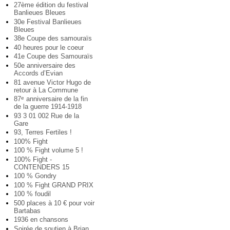
27ème édition du festival
Banlieues Bleues
30e Festival Banlieues
Bleues
38e Coupe des samouraïs
40 heures pour le coeur
41e Coupe des Samouraïs
50e anniversaire des
Accords d’Evian
81 avenue Victor Hugo de
retour à La Commune
87
anniversaire de la fin
e
de la guerre 1914-1918
93 3 01 002 Rue de la
Gare
93, Terres Fertiles !
100% Fight
100 % Fight volume 5 !
100% Fight -
CONTENDERS 15
100 % Gondry
100 % Fight GRAND PRIX
100 % foudil
500 places à 10 € pour voir
Bartabas
1936 en chansons
Soirée de soutien à Brian