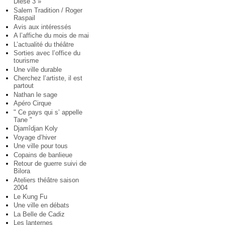
Diese 3 »
Salem Tradition / Roger
Raspail
Avis aux intéressés
A l’affiche du mois de mai
L’actualité du théâtre
Sorties avec l’office du
tourisme
Une ville durable
Cherchez l’artiste, il est
partout
Nathan le sage
Apéro Cirque
" Ce pays qui s’ appelle
Tane "
Djamîdjan Koly
Voyage d’hiver
Une ville pour tous
Copains de banlieue
Retour de guerre suivi de
Bilora
Ateliers théâtre saison
2004
Le Kung Fu
Une ville en débats
La Belle de Cadiz
Les lanternes