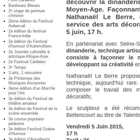
découvrir la dinanderi
Banlieues Bleues
Moyen-Age. Façonnant
2
stage de peinture
e
chinoise
Nathanaël Le Berre, 
2ème édition du Festival
service des arts décor
Aubercail
5 juin, 17 h.
2e édition du festival
France-india
2e édition du Festival
En partenariat avec Seine-
d’humour d’Aubervilliers
dinanderie, technique arti
2e Journée culturelle &
artistique Afrique-Asie
consiste à façonner le
2e Festival Caribéen
développant sa créativité
en
3
Tempo
e
3 arts, 1 rencontre
Nathanaël Le Berre propose 
3e Printemps des
technique, aujourd’hui rare
Musiques Anciennes
3ème édition d’un Marché
composer le travail des m
pour l’Art
décoratifs.
3e édition du Festival de
théâtre amateur
Le sculpteur a été récomp
3e édition du Festival de la
scène ensemble
Bettencourt au titre de Talen
3e course populaire
pédestre
Vendredi 5 Juin 2015,
3e édition Festival Graine
17 h
d’Humour
3e édition d’Aquafiesta