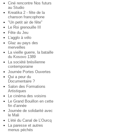
Ciné rencontre Nos futurs
au Studio
Kreatika 2 - fête de la
chanson francophone
"Un petit air de fête"
Le Roi grenouille III
Fête du Jeu
L’agglo à vélo
Glaz au pays des
merveilles
La vieille guerre, la bataille
du Kosovo 1389
La société brésilienne
contemporaine
Journée Portes Ouvertes
Qui a peur du
Documentaire ?
Salon des Formations
Artistiques
Le cinéma des voisins
Le Grand Bouillon en cette
fin d’année
Journée de solidarité avec
le Mali
L’été du Canal de L’Ourcq
La paresse et autres
menus péchés