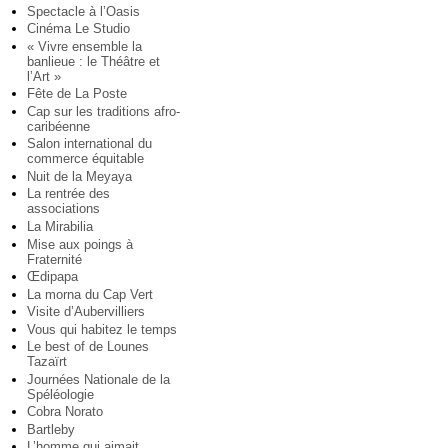
Spectacle à l’Oasis
Cinéma Le Studio
« Vivre ensemble la
banlieue : le Théâtre et
l’Art »
Fête de La Poste
Cap sur les traditions afro-
caribéenne
Salon international du
commerce équitable
Nuit de la Meyaya
La rentrée des
associations
La Mirabilia
Mise aux poings à
Fraternité
Œdipapa
La morna du Cap Vert
Visite d’Aubervilliers
Vous qui habitez le temps
Le best of de Lounes
Tazaïrt
Journées Nationale de la
Spéléologie
Cobra Norato
Bartleby
L’homme qui aimait