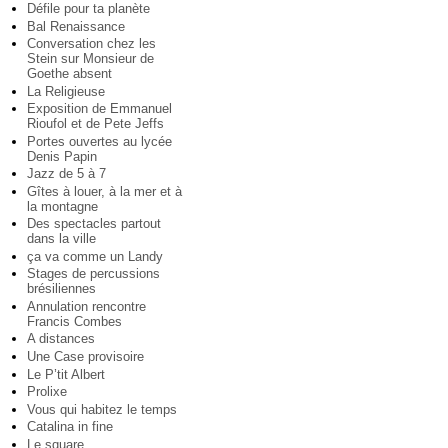
Défile pour ta planète
Bal Renaissance
Conversation chez les
Stein sur Monsieur de
Goethe absent
La Religieuse
Exposition de Emmanuel
Rioufol et de Pete Jeffs
Portes ouvertes au lycée
Denis Papin
Jazz de 5 à 7
Gîtes à louer, à la mer et à
la montagne
Des spectacles partout
dans la ville
ça va comme un Landy
Stages de percussions
brésiliennes
Annulation rencontre
Francis Combes
A distances
Une Case provisoire
Le P’tit Albert
Prolixe
Vous qui habitez le temps
Catalina in fine
Le square