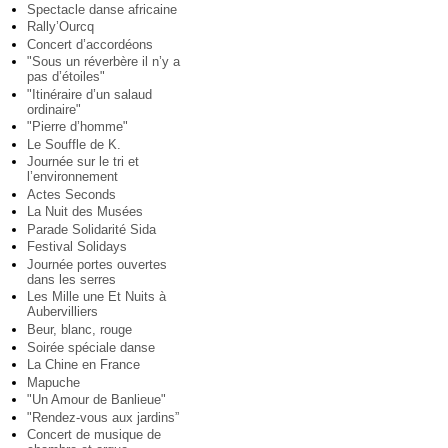
Spectacle danse africaine
Rally’Ourcq
Concert d’accordéons
"Sous un réverbère il n’y a
pas d’étoiles"
"Itinéraire d’un salaud
ordinaire"
"Pierre d’homme"
Le Souffle de K.
Journée sur le tri et
l’environnement
Actes Seconds
La Nuit des Musées
Parade Solidarité Sida
Festival Solidays
Journée portes ouvertes
dans les serres
Les Mille une Et Nuits à
Aubervilliers
Beur, blanc, rouge
Soirée spéciale danse
La Chine en France
Mapuche
"Un Amour de Banlieue"
"Rendez-vous aux jardins”
Concert de musique de