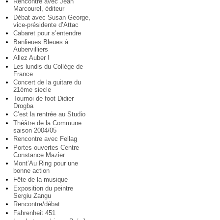
Rencontre avec Jean
Marcourel, éditeur
Débat avec Susan George,
vice-présidente d’Attac
Cabaret pour s’entendre
Banlieues Bleues à
Aubervilliers
Allez Auber !
Les lundis du Collège de
France
Concert de la guitare du
21ème siecle
Tournoi de foot Didier
Drogba
C’est la rentrée au Studio
Théâtre de la Commune
saison 2004/05
Rencontre avec Fellag
Portes ouvertes Centre
Constance Mazier
Mont’Au Ring pour une
bonne action
Fête de la musique
Exposition du peintre
Sergiu Zangu
Rencontre/débat
Fahrenheit 451