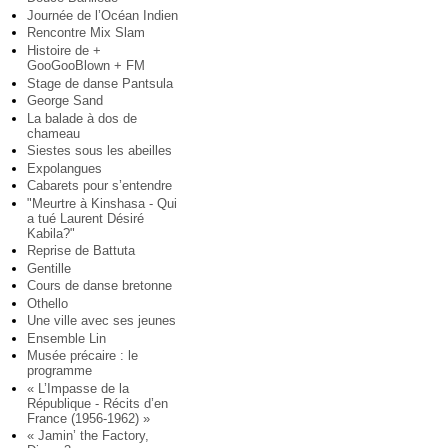
Journée de l’Océan Indien
Rencontre Mix Slam
Histoire de +
GooGooBlown + FM
Stage de danse Pantsula
George Sand
La balade à dos de
chameau
Siestes sous les abeilles
Expolangues
Cabarets pour s’entendre
"Meurtre à Kinshasa - Qui
a tué Laurent Désiré
Kabila?"
Reprise de Battuta
Gentille
Cours de danse bretonne
Othello
Une ville avec ses jeunes
Ensemble Lin
Musée précaire : le
programme
« L’Impasse de la
République - Récits d’en
France (1956-1962) »
« Jamin’ the Factory,