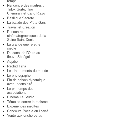
temps"
Rencontre des maîtres :
Trilok Gurtu, Trio
Chemirani et Carlo Rizzo
Basilique Secrète
La balade des P’tits Gars
Travail et Création
Rencontres
cinématographiques de la
Seine-Saint-Denis
La grande guerre et le
siècle
Du canal de l’Ourc au
fleuve Sénégal
Adjabel
Rachid Taha
Les Instruments du monde
Le photographe
Fin de saison dynamique
avec Indans’cité
Le printemps des
associations
Cinéma Le Studio
Témoins contre le racisme
Expériences inédites
Concours Poésie en liberté
Vente aux enchères au