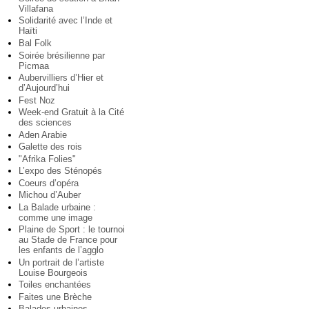
Villafana
Solidarité avec l’Inde et
Haïti
Bal Folk
Soirée brésilienne par
Picmaa
Aubervilliers d’Hier et
d’Aujourd’hui
Fest Noz
Week-end Gratuit à la Cité
des sciences
Aden Arabie
Galette des rois
"Afrika Folies"
L’expo des Sténopés
Coeurs d’opéra
Michou d’Auber
La Balade urbaine :
comme une image
Plaine de Sport : le tournoi
au Stade de France pour
les enfants de l’agglo
Un portrait de l’artiste
Louise Bourgeois
Toiles enchantées
Faites une Brèche
Balades urbaines