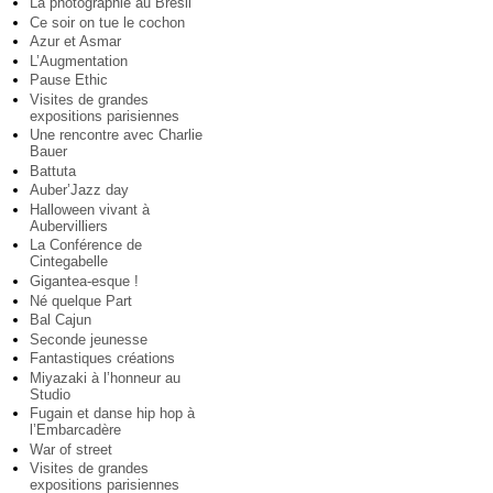
La photographie au Brésil
Ce soir on tue le cochon
Azur et Asmar
L’Augmentation
Pause Ethic
Visites de grandes
expositions parisiennes
Une rencontre avec Charlie
Bauer
Battuta
Auber’Jazz day
Halloween vivant à
Aubervilliers
La Conférence de
Cintegabelle
Gigantea-esque !
Né quelque Part
Bal Cajun
Seconde jeunesse
Fantastiques créations
Miyazaki à l’honneur au
Studio
Fugain et danse hip hop à
l’Embarcadère
War of street
Visites de grandes
expositions parisiennes