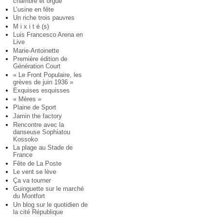
chambre et orgue
L’usine en fête
Un riche trois pauvres
M i x i t é (s)
Luis Francesco Arena en
Live
Marie-Antoinette
Première édition de
Génération Court
« Le Front Populaire, les
grèves de juin 1936 »
Exquises esquisses
« Mères »
Plaine de Sport
Jamin the factory
Rencontre avec la
danseuse Sophiatou
Kossoko
La plage au Stade de
France
Fête de La Poste
Le vent se lève
Ça va tourner
Guinguette sur le marché
du Montfort
Un blog sur le quotidien de
la cité République