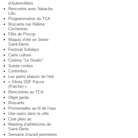
d’Aubervilliers
Rencontre avec Natacha
Lillo
Programmation du TCA
Brocante rue Hélène
Cochennec
Fête de Piscop
Maquis d’été en Seine-
Saint-Denis
Festival Solidays
Carte culture
Cinéma "Le Studio"
Soirée contes
Contenbus
Les petits plaisirs de l’été
« Gloria SDF Pacce
(Patche) »
Rencontres au TCA
Objet perdu
Brocante
Promenades au fil de l’eau
Une oasis dans la ville
Ciné plein air
Meeting d’athlétisme de
Saint-Denis
Semaine d’avant-premières