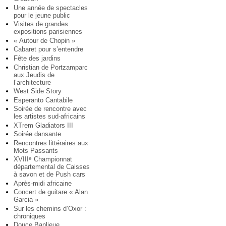
Une année de spectacles
pour le jeune public
Visites de grandes
expositions parisiennes
« Autour de Chopin »
Cabaret pour s’entendre
Fête des jardins
Christian de Portzamparc
aux Jeudis de
l’architecture
West Side Story
Esperanto Cantabile
Soirée de rencontre avec
les artistes sud-africains
XTrem Gladiators III
Soirée dansante
Rencontres littéraires aux
Mots Passants
XVIII
Championnat
e
départemental de Caisses
à savon et de Push cars
Après-midi africaine
Concert de guitare « Alan
Garcia »
Sur les chemins d’Oxor :
chroniques
Douce Banlieue