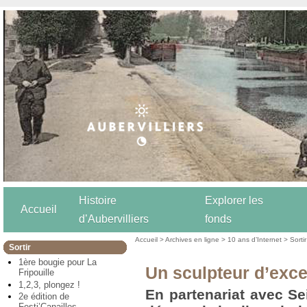
Histoire
Explorer les
Accueil
d’Aubervilliers
fonds
Accueil
>
Archives en ligne
>
10 ans d’Internet
>
Sortir
Sortir
1ère bougie pour La
Un sculpteur d’exce
Fripouille
1,2,3, plongez !
En partenariat avec Se
2e édition de
Festi’Canailles