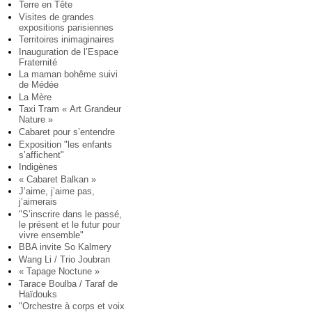
Terre en Tête
Visites de grandes
expositions parisiennes
Territoires inimaginaires
Inauguration de l’Espace
Fraternité
La maman bohême suivi
de Médée
La Mère
Taxi Tram « Art Grandeur
Nature »
Cabaret pour s’entendre
Exposition "les enfants
s’affichent"
Indigènes
« Cabaret Balkan »
J’aime, j’aime pas,
j’aimerais
"S’inscrire dans le passé,
le présent et le futur pour
vivre ensemble"
BBA invite So Kalmery
Wang Li / Trio Joubran
« Tapage Noctune »
Tarace Boulba / Taraf de
Haïdouks
"Orchestre à corps et voix