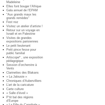
Madeleine
Elles font bouger l’Afrique
Gala annuel de l’EPAM
"Aux grands maux les
grands remèdes"
Fest noz
Visitez un atelier d’artiste !
Retour sur un voyage en
Israël et en Palestine
Visites de grandes
expositions parisiennes
Le petit lieutenant
Petit pince fesse pour
public familial
Artiscope* , une exposition
pédagogique
Session d’orcherstre à
Vents
Clarinettes des Blakans
« La Jalousie »
Chroniques d’Aubervilliers
L’art de la caricature
Carte culture
« Salle d’éveil »
P’tit bal des régions
d’Europe
« La Fille du Cannibale »