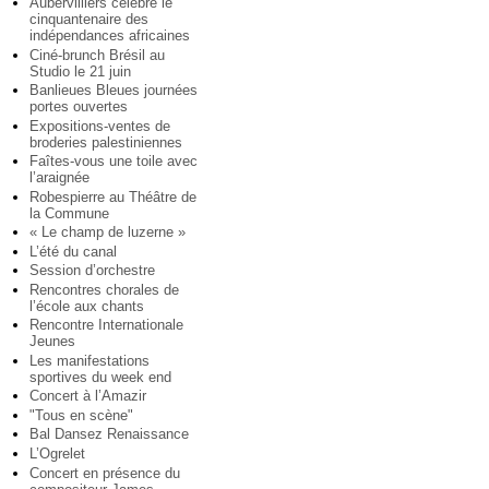
Aubervilliers célèbre le
cinquantenaire des
indépendances africaines
Ciné-brunch Brésil au
Studio le 21 juin
Banlieues Bleues journées
portes ouvertes
Expositions-ventes de
broderies palestiniennes
Faîtes-vous une toile avec
l’araignée
Robespierre au Théâtre de
la Commune
« Le champ de luzerne »
L’été du canal
Session d’orchestre
Rencontres chorales de
l’école aux chants
Rencontre Internationale
Jeunes
Les manifestations
sportives du week end
Concert à l’Amazir
"Tous en scène"
Bal Dansez Renaissance
L’Ogrelet
Concert en présence du