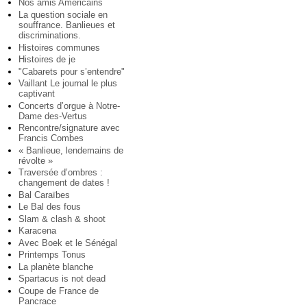
Nos amis Américains
La question sociale en
souffrance. Banlieues et
discriminations.
Histoires communes
Histoires de je
"Cabarets pour s’entendre"
Vaillant Le journal le plus
captivant
Concerts d’orgue à Notre-
Dame des-Vertus
Rencontre/signature avec
Francis Combes
« Banlieue, lendemains de
révolte »
Traversée d’ombres :
changement de dates !
Bal Caraïbes
Le Bal des fous
Slam & clash & shoot
Karacena
Avec Boek et le Sénégal
Printemps Tonus
La planète blanche
Spartacus is not dead
Coupe de France de
Pancrace