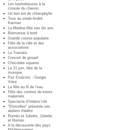
Les basketteuses à la
croisée du chemin
Un bon bol de chlorophylle
Tous au stade André
Karman
La Médina fête ses dix ans
Bienvenue à bord
Grande course populaire
Fête de la ville et des
associations
La Traviata
Concert de gospel
Chocolate squares
Le 21 juin, fête de la
musique
Paz Errázuriz - Giorgio
Viera
La fête au fil de l’eau
Fête des centres de loisirs
maternels
Spectacle d’Indans’cité
"Etincelles" présente ses
ateliers théâtre
Roméo et Juliette, Juliette
et Roméo
A la découverte des pays
Méditérranéens