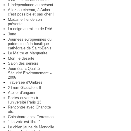
L’Indépendance au présent
Allez au cinéma, à Auber
c’est possible et pas cher !
Madame Henderson
présente
La neige au milieu de l’été
Juno
Journées européennes du
patrimoine à la basilique
cathédrale de Saint-Denis
Le Maître et Marguerite
Mon Ile déserte
Salon des séniors
Journées « Qualité
Sécurité Environnement »
2006
Traversée d’Ombres
XTrem Gladiators II
Atelier d’origami
Portes ouvertes à
l’université Paris 13
Rencontre avec Charlotte
etc.
Gainsbarre chez Terrasson
" La voix est libre "
Le chien jaune de Mongolie