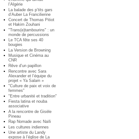
l’Algérie
La balade des p’tits gars
d’Auber La Francilienne
Concert de Thomas Pitiot
et Hakim Zouhani
"Trans(e)tambourins" : un
monde de percussions
Le TCA fête ses 40
bougies
La Version de Browning
Musique et Cinéma au
CNR
Rêve d’un papillon
Rencontre avec Sara
Alexander et l’équipe du
projet « Ya Salam »
"Culture de paix et voix de
femmes"
"Entre urbanité et tradition"
Fiesta latina et nouba
associative
A la rencontre de Gisèle
Pineau
Rap Nomade avec Naïli
Les cultures indiennes
Une artiste du Landy
expose à l’église de La