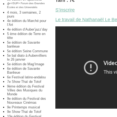
Tarif : 7€
4
e</SUP> Forum des Grandes
Écoles et des Universités
S’inscrire
4 mois, 3 semaines, 2
jours
Le travail de Nathanaël Le Be
4e édition du Marché pour
l’Art
4e édition d’Auber’jazz’day
5 ème édition de Terre en
tête
5e édition de Savante
banlieue
5e édition Seine Commune
5e bal diato à Aubervilliers
le 26 janvier
5e édition de Mag’Image
6e édition de Savante
Banlieue
6e Festival latino-andalou
7e Show Thaï de Totof
9ème édition du Festival
Villes des Musiques du
Monde
9e édition du Festival des
Nouveaux Cinémas
9e Printemps musical
9e Show Thaï de Totof
10e édition du Festival