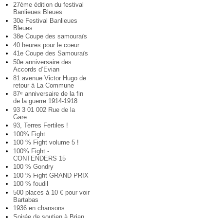
27ème édition du festival
Banlieues Bleues
30e Festival Banlieues
Bleues
38e Coupe des samouraïs
40 heures pour le coeur
41e Coupe des Samouraïs
50e anniversaire des
Accords d’Evian
81 avenue Victor Hugo de
retour à La Commune
87
anniversaire de la fin
e
de la guerre 1914-1918
93 3 01 002 Rue de la
Gare
93, Terres Fertiles !
100% Fight
100 % Fight volume 5 !
100% Fight -
CONTENDERS 15
100 % Gondry
100 % Fight GRAND PRIX
100 % foudil
500 places à 10 € pour voir
Bartabas
1936 en chansons
Soirée de soutien à Brian