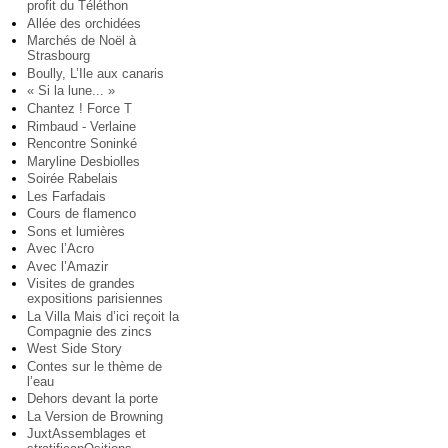
profit du Téléthon
Allée des orchidées
Marchés de Noël à
Strasbourg
Boully, L’Ile aux canaris
« Si la lune... »
Chantez ! Force T
Rimbaud - Verlaine
Rencontre Soninké
Maryline Desbiolles
Soirée Rabelais
Les Farfadais
Cours de flamenco
Sons et lumières
Avec l’Acro
Avec l’Amazir
Visites de grandes
expositions parisiennes
La Villa Mais d’ici reçoit la
Compagnie des zincs
West Side Story
Contes sur le thème de
l’eau
Dehors devant la porte
La Version de Browning
JuxtAssemblages et