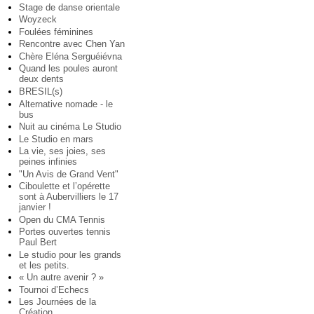
Stage de danse orientale
Woyzeck
Foulées féminines
Rencontre avec Chen Yan
Chère Eléna Serguéiévna
Quand les poules auront
deux dents
BRESIL(s)
Alternative nomade - le
bus
Nuit au cinéma Le Studio
Le Studio en mars
La vie, ses joies, ses
peines infinies
"Un Avis de Grand Vent"
Ciboulette et l’opérette
sont à Aubervilliers le 17
janvier !
Open du CMA Tennis
Portes ouvertes tennis
Paul Bert
Le studio pour les grands
et les petits.
« Un autre avenir ? »
Tournoi d’Echecs
Les Journées de la
Création