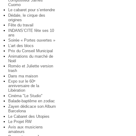
compositeur James
Cuomo
Le cabaret pour s’entendre
Dédale, le cirque des
origines
Fête du travail
INDANS’CITE fête ses 10
ans
Soirée « Portes ouvertes »
L’art des blocs
Prix du Conseil Municipal
Animations du marché de
Noël
Roméo et Juliette version
trash
Dans ma maison
Expo sur le 60
e
anniversaire de la
Libération
Cinéma "Le Studio"
Balade-baptême en zodiac
Zayen dédicace son Album
Barcelona
Le Cabaret des Utopies
Le Projet RW
Avis aux musiciens
amateurs