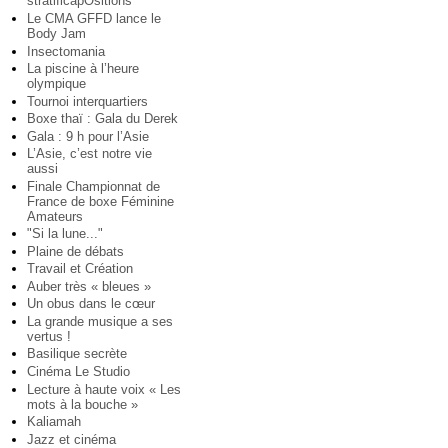
stratificapOsitions
Le CMA GFFD lance le
Body Jam
Insectomania
La piscine à l’heure
olympique
Tournoi interquartiers
Boxe thaï : Gala du Derek
Gala : 9 h pour l’Asie
L’Asie, c’est notre vie
aussi
Finale Championnat de
France de boxe Féminine
Amateurs
"Si la lune..."
Plaine de débats
Travail et Création
Auber très « bleues »
Un obus dans le cœur
La grande musique a ses
vertus !
Basilique secrète
Cinéma Le Studio
Lecture à haute voix « Les
mots à la bouche »
Kaliamah
Jazz et cinéma