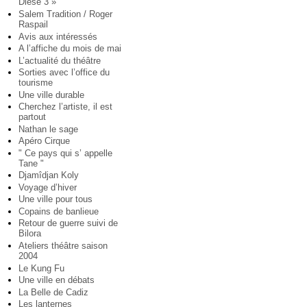
Diese 3 »
Salem Tradition / Roger
Raspail
Avis aux intéressés
A l’affiche du mois de mai
L’actualité du théâtre
Sorties avec l’office du
tourisme
Une ville durable
Cherchez l’artiste, il est
partout
Nathan le sage
Apéro Cirque
" Ce pays qui s’ appelle
Tane "
Djamîdjan Koly
Voyage d’hiver
Une ville pour tous
Copains de banlieue
Retour de guerre suivi de
Bilora
Ateliers théâtre saison
2004
Le Kung Fu
Une ville en débats
La Belle de Cadiz
Les lanternes