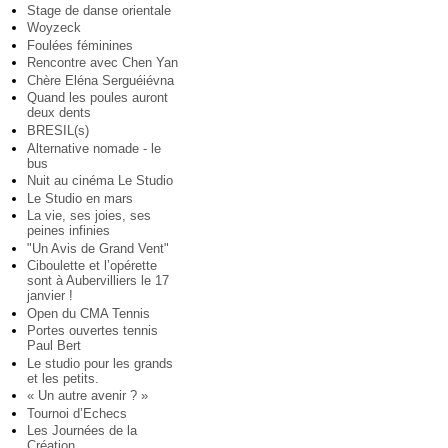
Stage de danse orientale
Woyzeck
Foulées féminines
Rencontre avec Chen Yan
Chère Eléna Serguéiévna
Quand les poules auront
deux dents
BRESIL(s)
Alternative nomade - le
bus
Nuit au cinéma Le Studio
Le Studio en mars
La vie, ses joies, ses
peines infinies
"Un Avis de Grand Vent"
Ciboulette et l’opérette
sont à Aubervilliers le 17
janvier !
Open du CMA Tennis
Portes ouvertes tennis
Paul Bert
Le studio pour les grands
et les petits.
« Un autre avenir ? »
Tournoi d’Echecs
Les Journées de la
Création