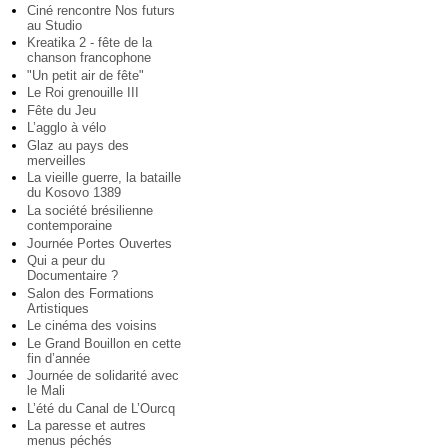
Ciné rencontre Nos futurs
au Studio
Kreatika 2 - fête de la
chanson francophone
"Un petit air de fête"
Le Roi grenouille III
Fête du Jeu
L’agglo à vélo
Glaz au pays des
merveilles
La vieille guerre, la bataille
du Kosovo 1389
La société brésilienne
contemporaine
Journée Portes Ouvertes
Qui a peur du
Documentaire ?
Salon des Formations
Artistiques
Le cinéma des voisins
Le Grand Bouillon en cette
fin d’année
Journée de solidarité avec
le Mali
L’été du Canal de L’Ourcq
La paresse et autres
menus péchés