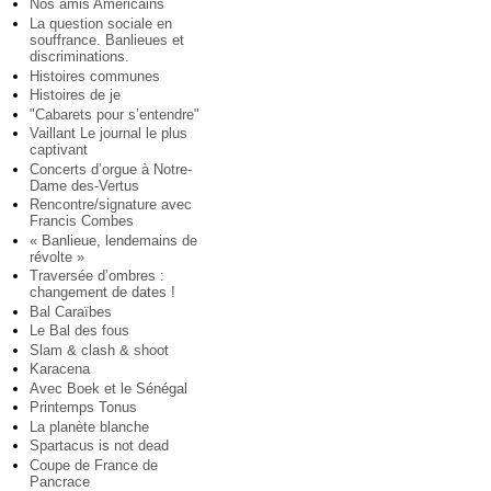
Nos amis Américains
La question sociale en
souffrance. Banlieues et
discriminations.
Histoires communes
Histoires de je
"Cabarets pour s’entendre"
Vaillant Le journal le plus
captivant
Concerts d’orgue à Notre-
Dame des-Vertus
Rencontre/signature avec
Francis Combes
« Banlieue, lendemains de
révolte »
Traversée d’ombres :
changement de dates !
Bal Caraïbes
Le Bal des fous
Slam & clash & shoot
Karacena
Avec Boek et le Sénégal
Printemps Tonus
La planète blanche
Spartacus is not dead
Coupe de France de
Pancrace