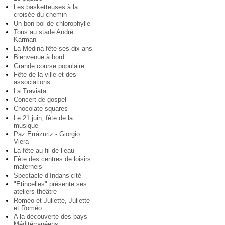
Les basketteuses à la
croisée du chemin
Un bon bol de chlorophylle
Tous au stade André
Karman
La Médina fête ses dix ans
Bienvenue à bord
Grande course populaire
Fête de la ville et des
associations
La Traviata
Concert de gospel
Chocolate squares
Le 21 juin, fête de la
musique
Paz Errázuriz - Giorgio
Viera
La fête au fil de l’eau
Fête des centres de loisirs
maternels
Spectacle d’Indans’cité
"Etincelles" présente ses
ateliers théâtre
Roméo et Juliette, Juliette
et Roméo
A la découverte des pays
Méditérranéens