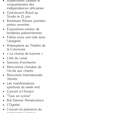
Aubervilliers célèbre le
cinquantenaire des
indépendances africaines
Ciné-brunch Brésil au
Studio le 21 juin
Banlieues Bleues journées
portes ouvertes
Expositions-ventes de
broderies palestiniennes
Faîtes-vous une toile avec
l’araignée
Robespierre au Théâtre de
la Commune
« Le champ de luzerne »
L’été du canal
Session d’orchestre
Rencontres chorales de
l’école aux chants
Rencontre Internationale
Jeunes
Les manifestations
sportives du week end
Concert à l’Amazir
"Tous en scène"
Bal Dansez Renaissance
L’Ogrelet
Concert en présence du