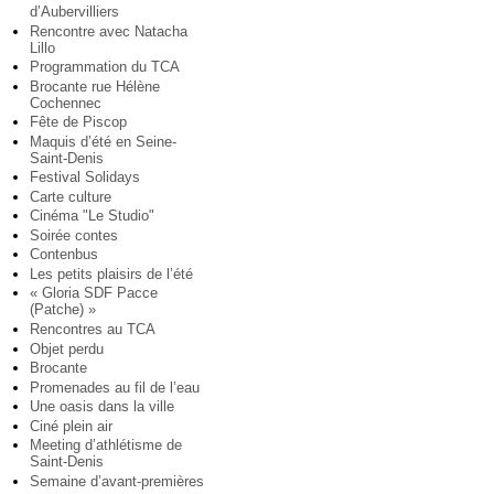
d’Aubervilliers
Rencontre avec Natacha
Lillo
Programmation du TCA
Brocante rue Hélène
Cochennec
Fête de Piscop
Maquis d’été en Seine-
Saint-Denis
Festival Solidays
Carte culture
Cinéma "Le Studio"
Soirée contes
Contenbus
Les petits plaisirs de l’été
« Gloria SDF Pacce
(Patche) »
Rencontres au TCA
Objet perdu
Brocante
Promenades au fil de l’eau
Une oasis dans la ville
Ciné plein air
Meeting d’athlétisme de
Saint-Denis
Semaine d’avant-premières