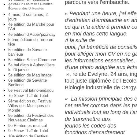
parcours vers l’embauche.
4
e</SUP> Forum des Grandes
Écoles et des Universités
«
Pendant une heure, j’ai eff
4 mois, 3 semaines, 2
jours
d’entretien d’embauche en an
4e édition du Marché pour
ce qui m’a aidée à prendre c
l’Art
en moi dans cette langue.
4e édition d’Auber’jazz’day
A la suite de
5 ème édition de Terre en
tête
quoi, j’ai bénéficié de consei
5e édition de Savante
pour alléger mon CV en ne g
banlieue
5e édition Seine Commune
les informations essentielles, 
5e bal diato à Aubervilliers
d’une photo adaptée aux éch
le 26 janvier
», relate Evelyne, 24 ans, in
5e édition de Mag’Image
tout juste diplômée de l’Ecole
6e édition de Savante
Banlieue
Biologie industrielle de Cergy
6e Festival latino-andalou
7e Show Thaï de Totof
«
La mission principale des 
9ème édition du Festival
cet atelier comme dans les p
Villes des Musiques du
Monde
individuels tout au long de l’
9e édition du Festival des
de transmettre aux
Nouveaux Cinémas
jeunes les codes des
9e Printemps musical
9e Show Thaï de Totof
fonctions d’encadrement
10e édition du Festival