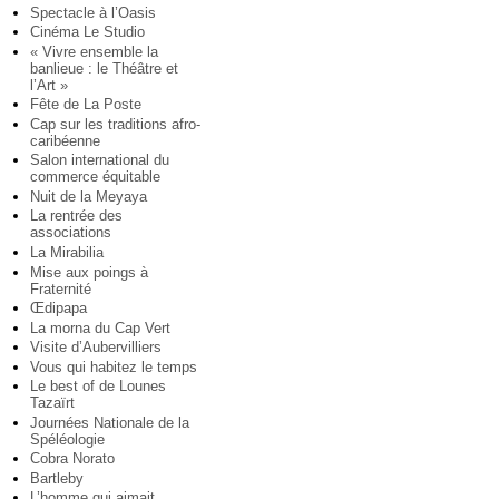
Spectacle à l’Oasis
Cinéma Le Studio
« Vivre ensemble la
banlieue : le Théâtre et
l’Art »
Fête de La Poste
Cap sur les traditions afro-
caribéenne
Salon international du
commerce équitable
Nuit de la Meyaya
La rentrée des
associations
La Mirabilia
Mise aux poings à
Fraternité
Œdipapa
La morna du Cap Vert
Visite d’Aubervilliers
Vous qui habitez le temps
Le best of de Lounes
Tazaïrt
Journées Nationale de la
Spéléologie
Cobra Norato
Bartleby
L’homme qui aimait