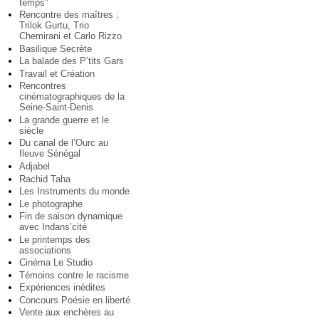
temps"
Rencontre des maîtres :
Trilok Gurtu, Trio
Chemirani et Carlo Rizzo
Basilique Secrète
La balade des P’tits Gars
Travail et Création
Rencontres
cinématographiques de la
Seine-Saint-Denis
La grande guerre et le
siècle
Du canal de l’Ourc au
fleuve Sénégal
Adjabel
Rachid Taha
Les Instruments du monde
Le photographe
Fin de saison dynamique
avec Indans’cité
Le printemps des
associations
Cinéma Le Studio
Témoins contre le racisme
Expériences inédites
Concours Poésie en liberté
Vente aux enchères au