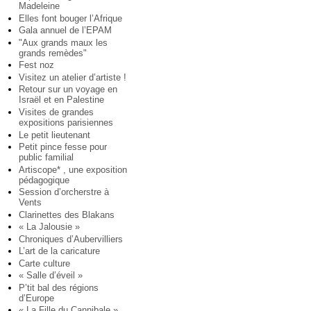
Madeleine
Elles font bouger l’Afrique
Gala annuel de l’EPAM
"Aux grands maux les
grands remèdes"
Fest noz
Visitez un atelier d’artiste !
Retour sur un voyage en
Israël et en Palestine
Visites de grandes
expositions parisiennes
Le petit lieutenant
Petit pince fesse pour
public familial
Artiscope* , une exposition
pédagogique
Session d’orcherstre à
Vents
Clarinettes des Blakans
« La Jalousie »
Chroniques d’Aubervilliers
L’art de la caricature
Carte culture
« Salle d’éveil »
P’tit bal des régions
d’Europe
« La Fille du Cannibale »