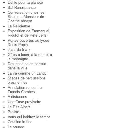
Défile pour ta planète
Bal Renaissance
Conversation chez les
Stein sur Monsieur de
Goethe absent
La Religieuse
Exposition de Emmanuel
Rioufol et de Pete Jeffs
Portes ouvertes au lycée
Denis Papin
Jazz de 5 à 7
Gîtes à louer, à la mer et à
la montagne
Des spectacles partout
dans la ville
ça va comme un Landy
Stages de percussions
brésiliennes
Annulation rencontre
Francis Combes
A distances
Une Case provisoire
Le P’tit Albert
Prolixe
Vous qui habitez le temps
Catalina in fine
Le square