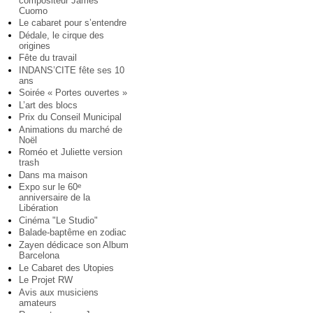
compositeur James
Cuomo
Le cabaret pour s’entendre
Dédale, le cirque des
origines
Fête du travail
INDANS’CITE fête ses 10
ans
Soirée « Portes ouvertes »
L’art des blocs
Prix du Conseil Municipal
Animations du marché de
Noël
Roméo et Juliette version
trash
Dans ma maison
Expo sur le 60
e
anniversaire de la
Libération
Cinéma "Le Studio"
Balade-baptême en zodiac
Zayen dédicace son Album
Barcelona
Le Cabaret des Utopies
Le Projet RW
Avis aux musiciens
amateurs