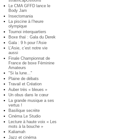
stratificapOsitions
Le CMA GFFD lance le
Body Jam
Insectomania
La piscine à l’heure
olympique
Tournoi interquartiers
Boxe thaï : Gala du Derek
Gala : 9 h pour l’Asie
L’Asie, c’est notre vie
aussi
Finale Championnat de
France de boxe Féminine
Amateurs
"Si la lune..."
Plaine de débats
Travail et Création
Auber très « bleues »
Un obus dans le cœur
La grande musique a ses
vertus !
Basilique secrète
Cinéma Le Studio
Lecture à haute voix « Les
mots à la bouche »
Kaliamah
Jazz et cinéma