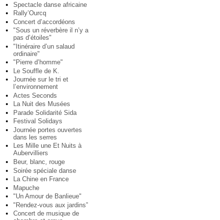
Spectacle danse africaine
Rally’Ourcq
Concert d’accordéons
"Sous un réverbère il n’y a
pas d’étoiles"
"Itinéraire d’un salaud
ordinaire"
"Pierre d’homme"
Le Souffle de K.
Journée sur le tri et
l’environnement
Actes Seconds
La Nuit des Musées
Parade Solidarité Sida
Festival Solidays
Journée portes ouvertes
dans les serres
Les Mille une Et Nuits à
Aubervilliers
Beur, blanc, rouge
Soirée spéciale danse
La Chine en France
Mapuche
"Un Amour de Banlieue"
"Rendez-vous aux jardins”
Concert de musique de