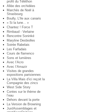
profit du Téléthon
Allée des orchidées
Marchés de Noël à
Strasbourg
Boully, L’Ile aux canaris
« Si la lune... »
Chantez ! Force T
Rimbaud - Verlaine
Rencontre Soninké
Maryline Desbiolles
Soirée Rabelais
Les Farfadais
Cours de flamenco
Sons et lumières
Avec l’Acro
Avec l’Amazir
Visites de grandes
expositions parisiennes
La Villa Mais d’ici reçoit la
Compagnie des zincs
West Side Story
Contes sur le thème de
l’eau
Dehors devant la porte
La Version de Browning
JuxtAssemblages et