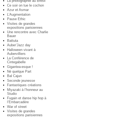
La photographie au Brésil
Ce soir on tue le cochon
Azur et Asmar
L’Augmentation
Pause Ethic
Visites de grandes
expositions parisiennes
Une rencontre avec Charlie
Bauer
Battuta
Auber’Jazz day
Halloween vivant à
Aubervilliers
La Conférence de
Cintegabelle
Gigantea-esque !
Né quelque Part
Bal Cajun
Seconde jeunesse
Fantastiques créations
Miyazaki à l’honneur au
Studio
Fugain et danse hip hop à
l’Embarcadère
War of street
Visites de grandes
expositions parisiennes