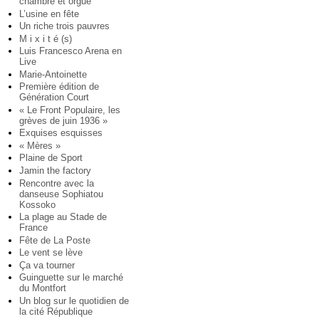
chambre et orgue
L’usine en fête
Un riche trois pauvres
M i x i t é (s)
Luis Francesco Arena en
Live
Marie-Antoinette
Première édition de
Génération Court
« Le Front Populaire, les
grèves de juin 1936 »
Exquises esquisses
« Mères »
Plaine de Sport
Jamin the factory
Rencontre avec la
danseuse Sophiatou
Kossoko
La plage au Stade de
France
Fête de La Poste
Le vent se lève
Ça va tourner
Guinguette sur le marché
du Montfort
Un blog sur le quotidien de
la cité République