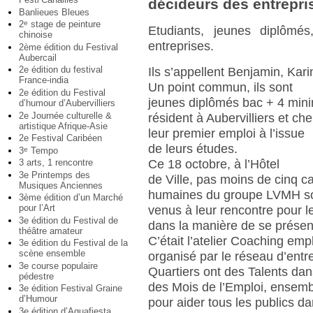
décideurs des entrepri
Banlieues Bleues
2
stage de peinture
e
Etudiants, jeunes diplômé
chinoise
entreprises.
2ème édition du Festival
Aubercail
2e édition du festival
Ils s’appellent Benjamin, Ka
France-india
Un point commun, ils sont
2e édition du Festival
jeunes diplômés bac + 4 min
d’humour d’Aubervilliers
2e Journée culturelle &
résident à Aubervilliers et ch
artistique Afrique-Asie
leur premier emploi à l’issue
2e Festival Caribéen
de leurs études.
3
Tempo
e
3 arts, 1 rencontre
Ce 18 octobre, à l’Hôtel
3e Printemps des
de Ville, pas moins de cinq 
Musiques Anciennes
humaines du groupe LVMH s
3ème édition d’un Marché
pour l’Art
venus à leur rencontre pour le
3e édition du Festival de
dans la manière de se présent
théâtre amateur
C’était l’atelier Coaching emp
3e édition du Festival de la
scène ensemble
organisé par le réseau d’entr
3e course populaire
Quartiers ont des Talents dan
pédestre
des Mois de l’Emploi, ensembl
3e édition Festival Graine
d’Humour
pour aider tous les publics da
3e édition d’Aquafiesta