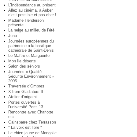
L’Indépendance au présent
Allez au cinéma, à Auber
c’est possible et pas cher !
Madame Henderson
présente
La neige au milieu de l’été
Juno
Journées européennes du
patrimoine à la basilique
cathédrale de Saint-Denis
Le Maître et Marguerite
Mon Ile déserte
Salon des séniors
Journées « Qualité
Sécurité Environnement »
2006
Traversée d’Ombres
XTrem Gladiators II
Atelier d’origami
Portes ouvertes à
l’université Paris 13
Rencontre avec Charlotte
etc.
Gainsbarre chez Terrasson
" La voix est libre "
Le chien jaune de Mongolie