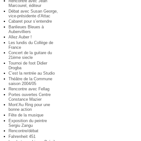
Rencontre avec Jean
Marcourel, éditeur
Débat avec Susan George,
vice-présidente d’Attac
Cabaret pour s’entendre
Banlieues Bleues à
Aubervilliers
Allez Auber !
Les lundis du Collège de
France
Concert de la guitare du
21ème siecle
Tournoi de foot Didier
Drogba
C’est la rentrée au Studio
Théâtre de la Commune
saison 2004/05
Rencontre avec Fellag
Portes ouvertes Centre
Constance Mazier
Mont’Au Ring pour une
bonne action
Fête de la musique
Exposition du peintre
Sergiu Zangu
Rencontre/débat
Fahrenheit 451