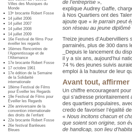
de l’entreprise
»,
Villes des Musiques du
explique Audrey Gaffe, charg
Monde
13
brocante Robert Fosse
e
à Nos Quartiers ont des Talen
14 juillet 2006
ajoute que «
le parrain peut 
14 juillet 2007
son réseau au jeune diplômé
14 juillet 2008
14 juillet 2009
Treize jeunes d’Aubervilliers
16e Festival de films Pour
éveiller les regards
parrainés, plus de 300 dans 
16èmes Rencontres de
_Depuis le lancement du dispo
l’Apprentissage et de
l’Alternance
il y a six ans, aujourd’hui nati
17e brocante Robert Fosse
74 % des jeunes suivis auraie
17 octobre 1961
emploi à la hauteur de leur qua
17e édition de la Semaine
de la Solidarité
Avant tout, affirme
internationale
18ème Festival de Films
Un chiffre encourageant pour
pour Éveiller les Regards
qui s’adresse prioritairement
19e Festival de Films pour
Éveiller les Regards
des quartiers populaires, a
20e anniversaire de la
credo de favoriser l’égalité d
convention internationale
des droits de l’enfant
«
Nous incitons chacun et ch
22e brocante Robert Fosse
que soient son origine, son év
26e festival Banlieues
de handicap, son lieu d’habita
Bleues