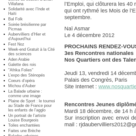
l’Emploi, qui clôturera les 40
Villafana
Solidarité avec l’Inde et
qui ont rythmé les Mois de l’
Haïti
septembre.
Bal Folk
Soirée brésilienne par
Naï Asmar
Picmaa
Aubervilliers d’Hier et
Le 4 décembre 2012
d’Aujourd’hui
Fest Noz
PROCHAINS RENDEZ-VOU
Week-end Gratuit à la Cité
3es Rencontres nationales
des sciences
Nos Quartiers ont des Tale
Aden Arabie
Galette des rois
"Afrika Folies"
Jeudi 13, vendredi 14 décemb
L’expo des Sténopés
Palais des Congrès, Paris
Coeurs d’opéra
Site Internet :
www.nosquartie
Michou d’Auber
La Balade urbaine :
comme une image
Plaine de Sport : le tournoi
Rencontres Jeunes diplôm
au Stade de France pour
les enfants de l’agglo
Mardi 18 décembre, de 14 h 
Un portrait de l’artiste
Sur inscription avec envoi 
Louise Bourgeois
mail : rjdaubervilliers2012@g
Toiles enchantées
Faites une Brèche
Balades urbaines