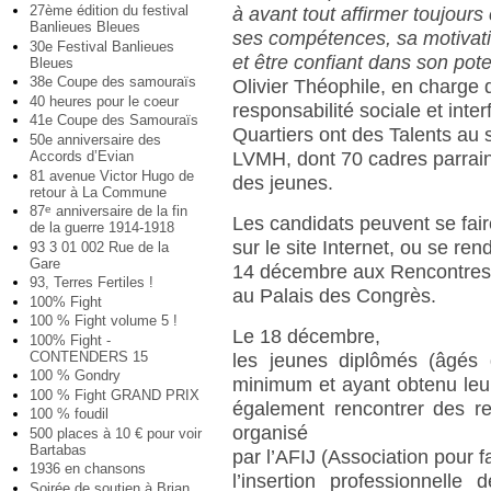
27ème édition du festival
à avant tout affirmer toujours
Banlieues Bleues
ses compétences, sa motivati
30e Festival Banlieues
et être confiant dans son pote
Bleues
38e Coupe des samouraïs
Olivier Théophile, en charge 
40 heures pour le coeur
responsabilité sociale et int
41e Coupe des Samouraïs
Quartiers ont des Talents au 
50e anniversaire des
LVMH, dont 70 cadres parrai
Accords d’Evian
81 avenue Victor Hugo de
des jeunes.
retour à La Commune
87
anniversaire de la fin
e
Les candidats peuvent se fair
de la guerre 1914-1918
sur le site Internet, ou se ren
93 3 01 002 Rue de la
Gare
14 décembre aux Rencontres 
93, Terres Fertiles !
au Palais des Congrès.
100% Fight
100 % Fight volume 5 !
Le 18 décembre,
100% Fight -
CONTENDERS 15
les jeunes diplômés (âgés
100 % Gondry
minimum et ayant obtenu leur
100 % Fight GRAND PRIX
également rencontrer des r
100 % foudil
organisé
500 places à 10 € pour voir
Bartabas
par l’AFIJ (Association pour fa
1936 en chansons
l’insertion professionnell
Soirée de soutien à Brian