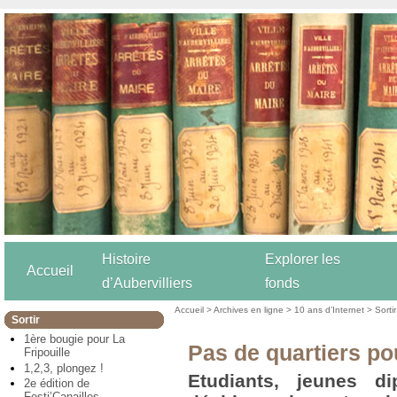
Histoire
Explorer les
Accueil
d’Aubervilliers
fonds
Accueil
>
Archives en ligne
>
10 ans d’Internet
>
Sortir
Sortir
1ère bougie pour La
Pas de quartiers pou
Fripouille
1,2,3, plongez !
Etudiants, jeunes di
2e édition de
Festi’Canailles