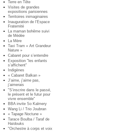
Terre en Tête
Visites de grandes
expositions parisiennes
Territoires inimaginaires
Inauguration de l’Espace
Fraternité
La maman bohême suivi
de Médée
La Mère
Taxi Tram « Art Grandeur
Nature »
Cabaret pour s’entendre
Exposition "les enfants
s’affichent"
Indigènes
« Cabaret Balkan »
J’aime, j’aime pas,
j’aimerais
"S’inscrire dans le passé,
le présent et le futur pour
vivre ensemble"
BBA invite So Kalmery
Wang Li / Trio Joubran
« Tapage Noctune »
Tarace Boulba / Taraf de
Haïdouks
"Orchestre à corps et voix