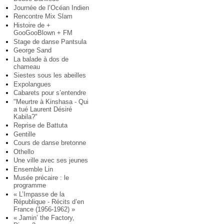
Journée de l’Océan Indien
Rencontre Mix Slam
Histoire de +
GooGooBlown + FM
Stage de danse Pantsula
George Sand
La balade à dos de
chameau
Siestes sous les abeilles
Expolangues
Cabarets pour s’entendre
"Meurtre à Kinshasa - Qui
a tué Laurent Désiré
Kabila?"
Reprise de Battuta
Gentille
Cours de danse bretonne
Othello
Une ville avec ses jeunes
Ensemble Lin
Musée précaire : le
programme
« L’Impasse de la
République - Récits d’en
France (1956-1962) »
« Jamin’ the Factory,