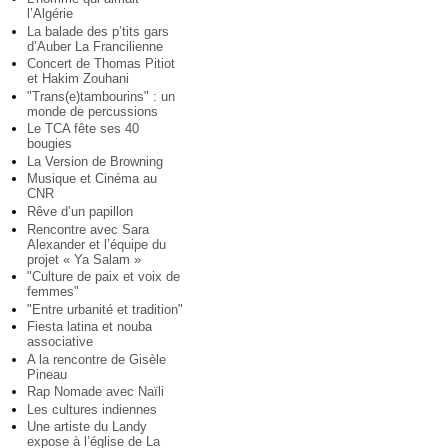
l’Algérie
La balade des p’tits gars
d’Auber La Francilienne
Concert de Thomas Pitiot
et Hakim Zouhani
"Trans(e)tambourins" : un
monde de percussions
Le TCA fête ses 40
bougies
La Version de Browning
Musique et Cinéma au
CNR
Rêve d’un papillon
Rencontre avec Sara
Alexander et l’équipe du
projet « Ya Salam »
"Culture de paix et voix de
femmes"
"Entre urbanité et tradition"
Fiesta latina et nouba
associative
A la rencontre de Gisèle
Pineau
Rap Nomade avec Naïli
Les cultures indiennes
Une artiste du Landy
expose à l’église de La