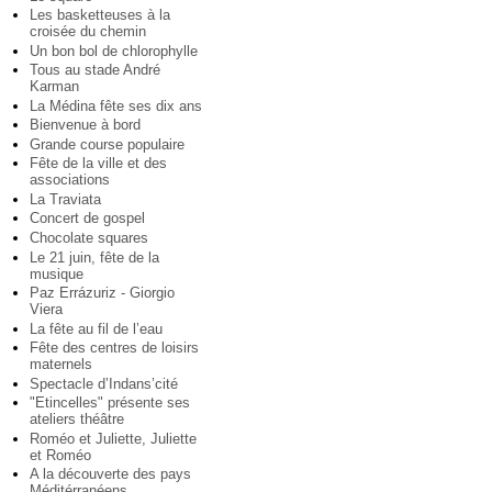
Les basketteuses à la
croisée du chemin
Un bon bol de chlorophylle
Tous au stade André
Karman
La Médina fête ses dix ans
Bienvenue à bord
Grande course populaire
Fête de la ville et des
associations
La Traviata
Concert de gospel
Chocolate squares
Le 21 juin, fête de la
musique
Paz Errázuriz - Giorgio
Viera
La fête au fil de l’eau
Fête des centres de loisirs
maternels
Spectacle d’Indans’cité
"Etincelles" présente ses
ateliers théâtre
Roméo et Juliette, Juliette
et Roméo
A la découverte des pays
Méditérranéens