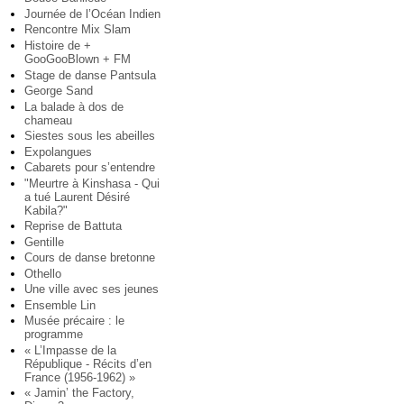
Journée de l’Océan Indien
Rencontre Mix Slam
Histoire de +
GooGooBlown + FM
Stage de danse Pantsula
George Sand
La balade à dos de
chameau
Siestes sous les abeilles
Expolangues
Cabarets pour s’entendre
"Meurtre à Kinshasa - Qui
a tué Laurent Désiré
Kabila?"
Reprise de Battuta
Gentille
Cours de danse bretonne
Othello
Une ville avec ses jeunes
Ensemble Lin
Musée précaire : le
programme
« L’Impasse de la
République - Récits d’en
France (1956-1962) »
« Jamin’ the Factory,