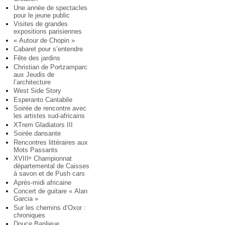
Une année de spectacles
pour le jeune public
Visites de grandes
expositions parisiennes
« Autour de Chopin »
Cabaret pour s’entendre
Fête des jardins
Christian de Portzamparc
aux Jeudis de
l’architecture
West Side Story
Esperanto Cantabile
Soirée de rencontre avec
les artistes sud-africains
XTrem Gladiators III
Soirée dansante
Rencontres littéraires aux
Mots Passants
XVIII
Championnat
e
départemental de Caisses
à savon et de Push cars
Après-midi africaine
Concert de guitare « Alan
Garcia »
Sur les chemins d’Oxor :
chroniques
Douce Banlieue