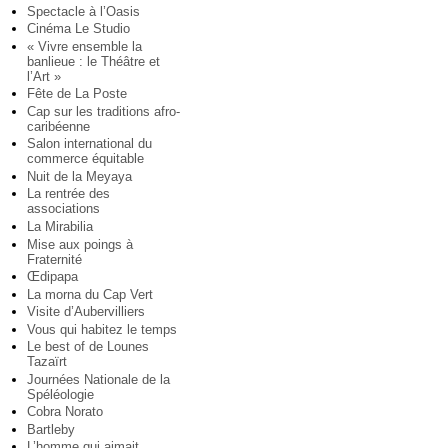
Spectacle à l’Oasis
Cinéma Le Studio
« Vivre ensemble la
banlieue : le Théâtre et
l’Art »
Fête de La Poste
Cap sur les traditions afro-
caribéenne
Salon international du
commerce équitable
Nuit de la Meyaya
La rentrée des
associations
La Mirabilia
Mise aux poings à
Fraternité
Œdipapa
La morna du Cap Vert
Visite d’Aubervilliers
Vous qui habitez le temps
Le best of de Lounes
Tazaïrt
Journées Nationale de la
Spéléologie
Cobra Norato
Bartleby
L’homme qui aimait