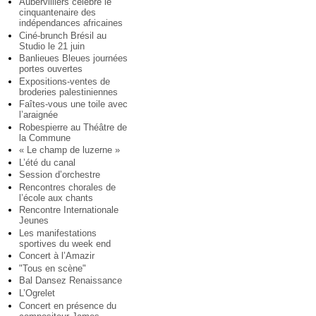
Aubervilliers célèbre le
cinquantenaire des
indépendances africaines
Ciné-brunch Brésil au
Studio le 21 juin
Banlieues Bleues journées
portes ouvertes
Expositions-ventes de
broderies palestiniennes
Faîtes-vous une toile avec
l’araignée
Robespierre au Théâtre de
la Commune
« Le champ de luzerne »
L’été du canal
Session d’orchestre
Rencontres chorales de
l’école aux chants
Rencontre Internationale
Jeunes
Les manifestations
sportives du week end
Concert à l’Amazir
"Tous en scène"
Bal Dansez Renaissance
L’Ogrelet
Concert en présence du