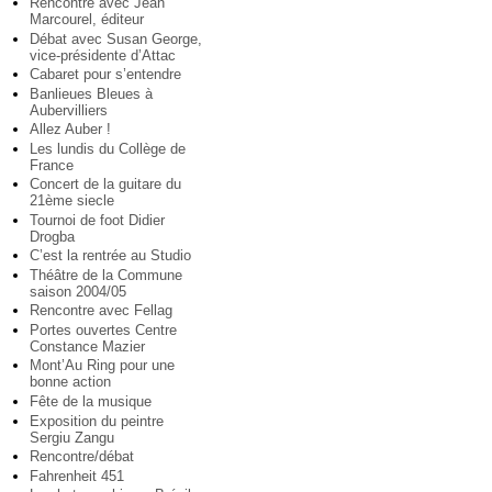
Rencontre avec Jean
Marcourel, éditeur
Débat avec Susan George,
vice-présidente d’Attac
Cabaret pour s’entendre
Banlieues Bleues à
Aubervilliers
Allez Auber !
Les lundis du Collège de
France
Concert de la guitare du
21ème siecle
Tournoi de foot Didier
Drogba
C’est la rentrée au Studio
Théâtre de la Commune
saison 2004/05
Rencontre avec Fellag
Portes ouvertes Centre
Constance Mazier
Mont’Au Ring pour une
bonne action
Fête de la musique
Exposition du peintre
Sergiu Zangu
Rencontre/débat
Fahrenheit 451