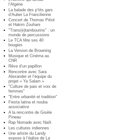
l’Algérie
La balade des p’tits gars
d’Auber La Francilienne
Concert de Thomas Pitiot
et Hakim Zouhani
"Trans(e)tambourins" : un
monde de percussions
Le TCA fête ses 40
bougies
La Version de Browning
Musique et Cinéma au
CNR
Rêve d’un papillon
Rencontre avec Sara
Alexander et l’équipe du
projet « Ya Salam »
"Culture de paix et voix de
femmes"
"Entre urbanité et tradition"
Fiesta latina et nouba
associative
A la rencontre de Gisèle
Pineau
Rap Nomade avec Naïli
Les cultures indiennes
Une artiste du Landy
expose à l’église de La