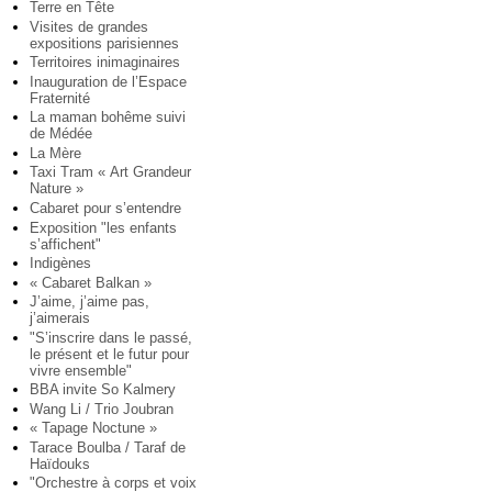
Terre en Tête
Visites de grandes
expositions parisiennes
Territoires inimaginaires
Inauguration de l’Espace
Fraternité
La maman bohême suivi
de Médée
La Mère
Taxi Tram « Art Grandeur
Nature »
Cabaret pour s’entendre
Exposition "les enfants
s’affichent"
Indigènes
« Cabaret Balkan »
J’aime, j’aime pas,
j’aimerais
"S’inscrire dans le passé,
le présent et le futur pour
vivre ensemble"
BBA invite So Kalmery
Wang Li / Trio Joubran
« Tapage Noctune »
Tarace Boulba / Taraf de
Haïdouks
"Orchestre à corps et voix