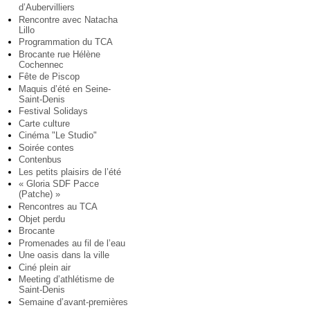
d’Aubervilliers
Rencontre avec Natacha
Lillo
Programmation du TCA
Brocante rue Hélène
Cochennec
Fête de Piscop
Maquis d’été en Seine-
Saint-Denis
Festival Solidays
Carte culture
Cinéma "Le Studio"
Soirée contes
Contenbus
Les petits plaisirs de l’été
« Gloria SDF Pacce
(Patche) »
Rencontres au TCA
Objet perdu
Brocante
Promenades au fil de l’eau
Une oasis dans la ville
Ciné plein air
Meeting d’athlétisme de
Saint-Denis
Semaine d’avant-premières