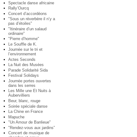
Spectacle danse africaine
Rally’Ourcq
Concert d’accordéons
"Sous un réverbère il n’y a
pas d’étoiles"
"Itinéraire d’un salaud
ordinaire"
"Pierre d’homme"
Le Souffle de K.
Journée sur le tri et
l’environnement
Actes Seconds
La Nuit des Musées
Parade Solidarité Sida
Festival Solidays
Journée portes ouvertes
dans les serres
Les Mille une Et Nuits à
Aubervilliers
Beur, blanc, rouge
Soirée spéciale danse
La Chine en France
Mapuche
"Un Amour de Banlieue"
"Rendez-vous aux jardins”
Concert de musique de