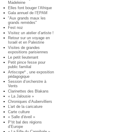
Madeleine
Elles font bouger l’Afrique
Gala annuel de l’EPAM
"Aux grands maux les
grands remèdes"
Fest noz
Visitez un atelier d’artiste !
Retour sur un voyage en
Israël et en Palestine
Visites de grandes
expositions parisiennes
Le petit lieutenant
Petit pince fesse pour
public familial
Artiscope* , une exposition
pédagogique
Session d’orcherstre à
Vents
Clarinettes des Blakans
« La Jalousie »
Chroniques d’Aubervilliers
L’art de la caricature
Carte culture
« Salle d’éveil »
P’tit bal des régions
d’Europe
« La Fille du Cannibale »