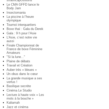
stratificapOsitions
Le CMA GFFD lance le
Body Jam
Insectomania
La piscine à l’heure
olympique
Tournoi interquartiers
Boxe thaï : Gala du Derek
Gala : 9 h pour l’Asie
L’Asie, c’est notre vie
aussi
Finale Championnat de
France de boxe Féminine
Amateurs
"Si la lune..."
Plaine de débats
Travail et Création
Auber très « bleues »
Un obus dans le cœur
La grande musique a ses
vertus !
Basilique secrète
Cinéma Le Studio
Lecture à haute voix « Les
mots à la bouche »
Kaliamah
Jazz et cinéma