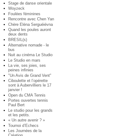
Stage de danse orientale
Woyzeck
Foulées féminines
Rencontre avec Chen Yan
Chère Eléna Serguéiévna
Quand les poules auront
deux dents
BRESIL(s)
Alternative nomade - le
bus
Nuit au cinéma Le Studio
Le Studio en mars
La vie, ses joies, ses
peines infinies
"Un Avis de Grand Vent"
Ciboulette et l’opérette
sont à Aubervilliers le 17
janvier !
Open du CMA Tennis
Portes ouvertes tennis
Paul Bert
Le studio pour les grands
et les petits.
« Un autre avenir ? »
Tournoi d’Echecs
Les Journées de la
Création