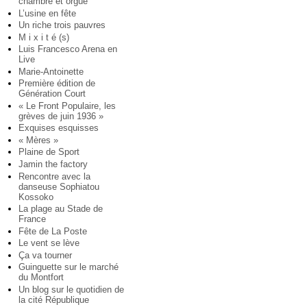
chambre et orgue
L’usine en fête
Un riche trois pauvres
M i x i t é (s)
Luis Francesco Arena en
Live
Marie-Antoinette
Première édition de
Génération Court
« Le Front Populaire, les
grèves de juin 1936 »
Exquises esquisses
« Mères »
Plaine de Sport
Jamin the factory
Rencontre avec la
danseuse Sophiatou
Kossoko
La plage au Stade de
France
Fête de La Poste
Le vent se lève
Ça va tourner
Guinguette sur le marché
du Montfort
Un blog sur le quotidien de
la cité République