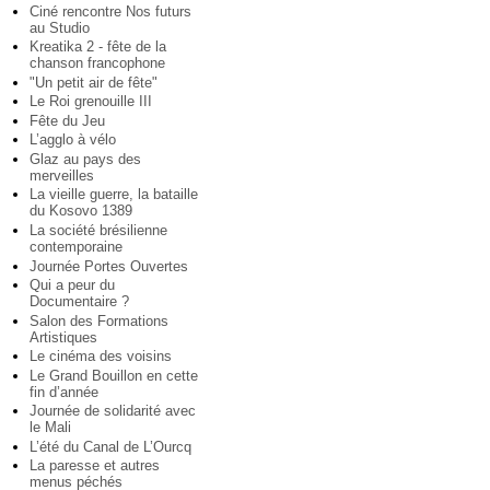
Ciné rencontre Nos futurs
au Studio
Kreatika 2 - fête de la
chanson francophone
"Un petit air de fête"
Le Roi grenouille III
Fête du Jeu
L’agglo à vélo
Glaz au pays des
merveilles
La vieille guerre, la bataille
du Kosovo 1389
La société brésilienne
contemporaine
Journée Portes Ouvertes
Qui a peur du
Documentaire ?
Salon des Formations
Artistiques
Le cinéma des voisins
Le Grand Bouillon en cette
fin d’année
Journée de solidarité avec
le Mali
L’été du Canal de L’Ourcq
La paresse et autres
menus péchés