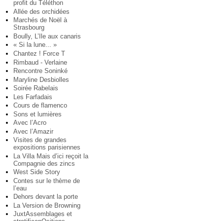
profit du Téléthon
Allée des orchidées
Marchés de Noël à
Strasbourg
Boully, L’Ile aux canaris
« Si la lune... »
Chantez ! Force T
Rimbaud - Verlaine
Rencontre Soninké
Maryline Desbiolles
Soirée Rabelais
Les Farfadais
Cours de flamenco
Sons et lumières
Avec l’Acro
Avec l’Amazir
Visites de grandes
expositions parisiennes
La Villa Mais d’ici reçoit la
Compagnie des zincs
West Side Story
Contes sur le thème de
l’eau
Dehors devant la porte
La Version de Browning
JuxtAssemblages et