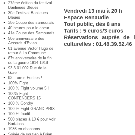
27ème édition du festival
Banlieues Bleues
Vendredi 13 mai à 20 h
30e Festival Banlieues
Espace Renaudie
Bleues
38e Coupe des samouraïs
Tout public, dès 8 ans
40 heures pour le coeur
Tarifs : 5 euros/3 euros
41e Coupe des Samouraïs
Réservations auprès de l
50e anniversaire des
Accords d’Evian
culturelles : 01.48.39.52.46
81 avenue Victor Hugo de
retour à La Commune
87
anniversaire de la fin
e
de la guerre 1914-1918
93 3 01 002 Rue de la
Gare
93, Terres Fertiles !
100% Fight
100 % Fight volume 5 !
100% Fight -
CONTENDERS 15
100 % Gondry
100 % Fight GRAND PRIX
100 % foudil
500 places à 10 € pour voir
Bartabas
1936 en chansons
Soirée de soutien à Brian