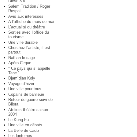
Diese 3 »
Salem Tradition / Roger
Raspail
Avis aux intéressés
A l’affiche du mois de mai
L’actualité du théâtre
Sorties avec l’office du
tourisme
Une ville durable
Cherchez l’artiste, il est
partout
Nathan le sage
Apéro Cirque
" Ce pays qui s’ appelle
Tane "
Djamîdjan Koly
Voyage d’hiver
Une ville pour tous
Copains de banlieue
Retour de guerre suivi de
Bilora
Ateliers théâtre saison
2004
Le Kung Fu
Une ville en débats
La Belle de Cadiz
Les lanternes