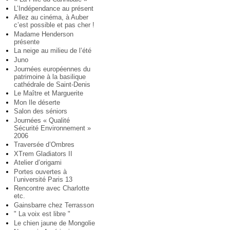
L’Indépendance au présent
Allez au cinéma, à Auber
c’est possible et pas cher !
Madame Henderson
présente
La neige au milieu de l’été
Juno
Journées européennes du
patrimoine à la basilique
cathédrale de Saint-Denis
Le Maître et Marguerite
Mon Ile déserte
Salon des séniors
Journées « Qualité
Sécurité Environnement »
2006
Traversée d’Ombres
XTrem Gladiators II
Atelier d’origami
Portes ouvertes à
l’université Paris 13
Rencontre avec Charlotte
etc.
Gainsbarre chez Terrasson
" La voix est libre "
Le chien jaune de Mongolie