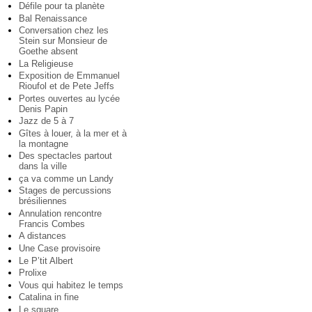
Défile pour ta planète
Bal Renaissance
Conversation chez les
Stein sur Monsieur de
Goethe absent
La Religieuse
Exposition de Emmanuel
Rioufol et de Pete Jeffs
Portes ouvertes au lycée
Denis Papin
Jazz de 5 à 7
Gîtes à louer, à la mer et à
la montagne
Des spectacles partout
dans la ville
ça va comme un Landy
Stages de percussions
brésiliennes
Annulation rencontre
Francis Combes
A distances
Une Case provisoire
Le P’tit Albert
Prolixe
Vous qui habitez le temps
Catalina in fine
Le square