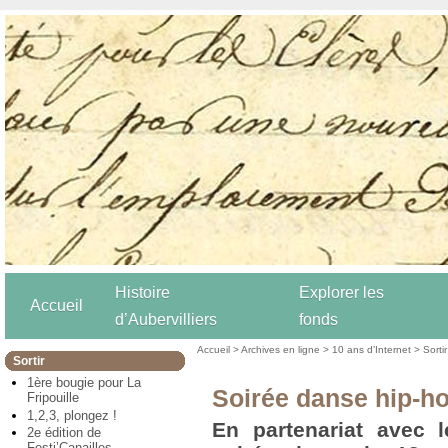
Histoire
Explorer les
Accueil
d’Aubervilliers
fonds
Accueil
>
Archives en ligne
>
10 ans d’Internet
>
Sortir
Sortir
1ère bougie pour La
Soirée danse hip-h
Fripouille
1,2,3, plongez !
En partenariat avec 
2e édition de
Festi’Canailles