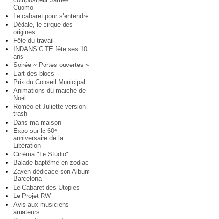
compositeur James
Cuomo
Le cabaret pour s’entendre
Dédale, le cirque des
origines
Fête du travail
INDANS’CITE fête ses 10
ans
Soirée « Portes ouvertes »
L’art des blocs
Prix du Conseil Municipal
Animations du marché de
Noël
Roméo et Juliette version
trash
Dans ma maison
Expo sur le 60
e
anniversaire de la
Libération
Cinéma "Le Studio"
Balade-baptême en zodiac
Zayen dédicace son Album
Barcelona
Le Cabaret des Utopies
Le Projet RW
Avis aux musiciens
amateurs