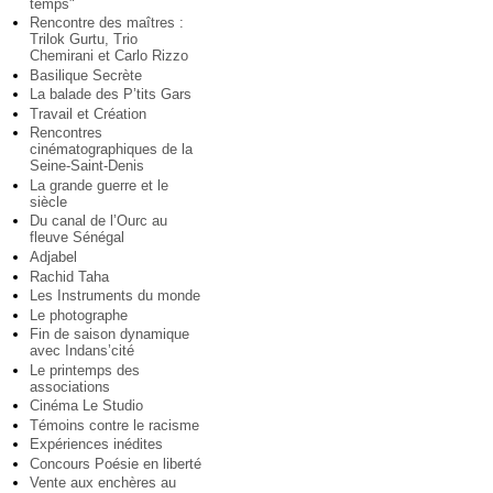
temps"
Rencontre des maîtres :
Trilok Gurtu, Trio
Chemirani et Carlo Rizzo
Basilique Secrète
La balade des P’tits Gars
Travail et Création
Rencontres
cinématographiques de la
Seine-Saint-Denis
La grande guerre et le
siècle
Du canal de l’Ourc au
fleuve Sénégal
Adjabel
Rachid Taha
Les Instruments du monde
Le photographe
Fin de saison dynamique
avec Indans’cité
Le printemps des
associations
Cinéma Le Studio
Témoins contre le racisme
Expériences inédites
Concours Poésie en liberté
Vente aux enchères au