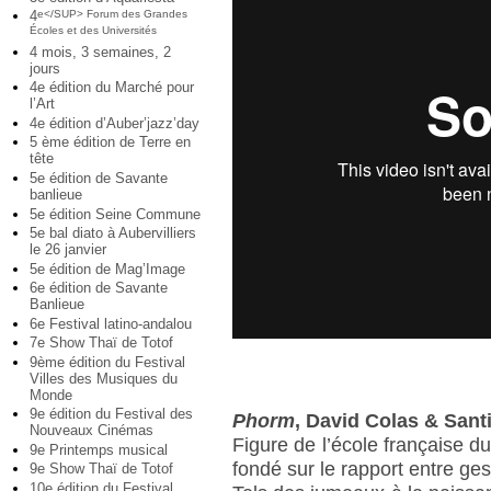
4
e</SUP> Forum des Grandes
Écoles et des Universités
4 mois, 3 semaines, 2
jours
4e édition du Marché pour
l’Art
4e édition d’Auber’jazz’day
5 ème édition de Terre en
tête
5e édition de Savante
banlieue
5e édition Seine Commune
5e bal diato à Aubervilliers
le 26 janvier
5e édition de Mag’Image
6e édition de Savante
Banlieue
6e Festival latino-andalou
7e Show Thaï de Totof
9ème édition du Festival
Villes des Musiques du
Monde
9e édition du Festival des
Phorm
, David Colas & San
Nouveaux Cinémas
Figure de l’école française d
9e Printemps musical
fondé sur le rapport entre ges
9e Show Thaï de Totof
10e édition du Festival