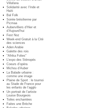
Villafana
Solidarité avec l’Inde et
Haïti
Bal Folk
Soirée brésilienne par
Picmaa
Aubervilliers d’Hier et
d’Aujourd’hui
Fest Noz
Week-end Gratuit à la Cité
des sciences
Aden Arabie
Galette des rois
"Afrika Folies"
L’expo des Sténopés
Coeurs d’opéra
Michou d’Auber
La Balade urbaine :
comme une image
Plaine de Sport : le tournoi
au Stade de France pour
les enfants de l’agglo
Un portrait de l’artiste
Louise Bourgeois
Toiles enchantées
Faites une Brèche
Balades urbaines