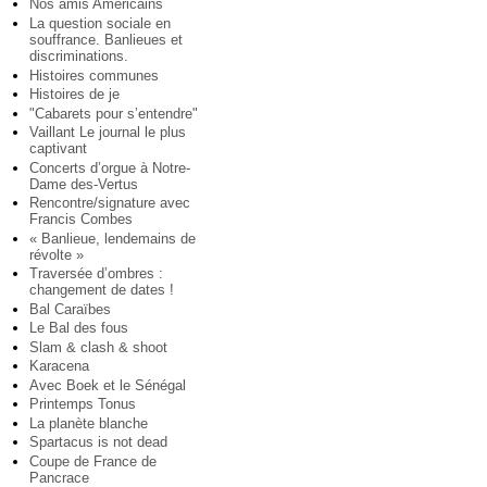
Nos amis Américains
La question sociale en
souffrance. Banlieues et
discriminations.
Histoires communes
Histoires de je
"Cabarets pour s’entendre"
Vaillant Le journal le plus
captivant
Concerts d’orgue à Notre-
Dame des-Vertus
Rencontre/signature avec
Francis Combes
« Banlieue, lendemains de
révolte »
Traversée d’ombres :
changement de dates !
Bal Caraïbes
Le Bal des fous
Slam & clash & shoot
Karacena
Avec Boek et le Sénégal
Printemps Tonus
La planète blanche
Spartacus is not dead
Coupe de France de
Pancrace