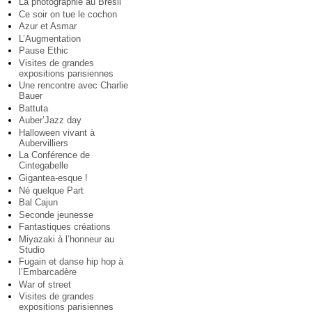
La photographie au Brésil
Ce soir on tue le cochon
Azur et Asmar
L’Augmentation
Pause Ethic
Visites de grandes
expositions parisiennes
Une rencontre avec Charlie
Bauer
Battuta
Auber’Jazz day
Halloween vivant à
Aubervilliers
La Conférence de
Cintegabelle
Gigantea-esque !
Né quelque Part
Bal Cajun
Seconde jeunesse
Fantastiques créations
Miyazaki à l’honneur au
Studio
Fugain et danse hip hop à
l’Embarcadère
War of street
Visites de grandes
expositions parisiennes