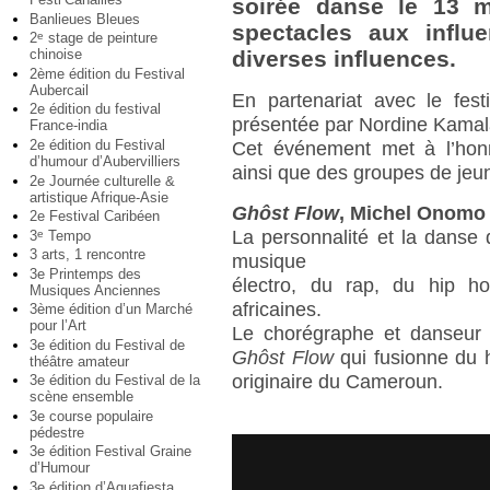
soirée danse le 13 m
Banlieues Bleues
spectacles aux influ
2
stage de peinture
e
chinoise
diverses influences.
2ème édition du Festival
Aubercail
En partenariat avec le fes
2e édition du festival
présentée par Nordine Kamala
France-india
2e édition du Festival
Cet événement met à l’hon
d’humour d’Aubervilliers
ainsi que des groupes de jeu
2e Journée culturelle &
artistique Afrique-Asie
Ghôst Flow
, Michel Onomo
2e Festival Caribéen
La personnalité et la danse
3
Tempo
e
3 arts, 1 rencontre
musique
3e Printemps des
électro, du rap, du hip h
Musiques Anciennes
africaines.
3ème édition d’un Marché
pour l’Art
Le chorégraphe et danseur 
3e édition du Festival de
Ghôst Flow
qui fusionne du h
théâtre amateur
originaire du Cameroun.
3e édition du Festival de la
scène ensemble
3e course populaire
pédestre
3e édition Festival Graine
d’Humour
3e édition d’Aquafiesta