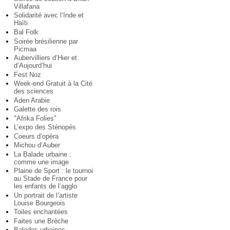
Villafana
Solidarité avec l’Inde et
Haïti
Bal Folk
Soirée brésilienne par
Picmaa
Aubervilliers d’Hier et
d’Aujourd’hui
Fest Noz
Week-end Gratuit à la Cité
des sciences
Aden Arabie
Galette des rois
"Afrika Folies"
L’expo des Sténopés
Coeurs d’opéra
Michou d’Auber
La Balade urbaine :
comme une image
Plaine de Sport : le tournoi
au Stade de France pour
les enfants de l’agglo
Un portrait de l’artiste
Louise Bourgeois
Toiles enchantées
Faites une Brèche
Balades urbaines