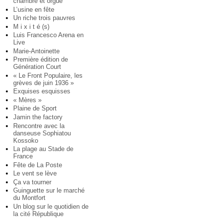
chambre et orgue
L’usine en fête
Un riche trois pauvres
M i x i t é (s)
Luis Francesco Arena en
Live
Marie-Antoinette
Première édition de
Génération Court
« Le Front Populaire, les
grèves de juin 1936 »
Exquises esquisses
« Mères »
Plaine de Sport
Jamin the factory
Rencontre avec la
danseuse Sophiatou
Kossoko
La plage au Stade de
France
Fête de La Poste
Le vent se lève
Ça va tourner
Guinguette sur le marché
du Montfort
Un blog sur le quotidien de
la cité République