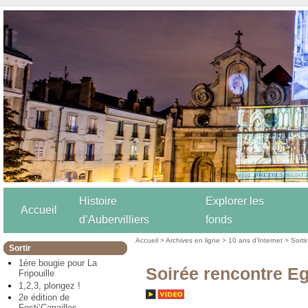
Histoire
Explorer les
Accueil
d’Aubervilliers
fonds
Accueil
>
Archives en ligne
>
10 ans d’Internet
>
Sortir
Sortir
1ère bougie pour La
Soirée rencontre Eg
Fripouille
1,2,3, plongez !
2e édition de
Festi’Canailles