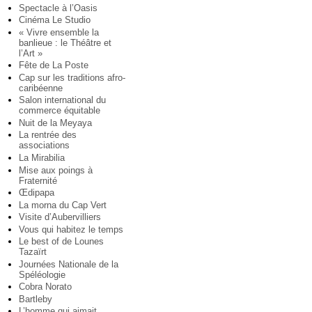
Spectacle à l’Oasis
Cinéma Le Studio
« Vivre ensemble la
banlieue : le Théâtre et
l’Art »
Fête de La Poste
Cap sur les traditions afro-
caribéenne
Salon international du
commerce équitable
Nuit de la Meyaya
La rentrée des
associations
La Mirabilia
Mise aux poings à
Fraternité
Œdipapa
La morna du Cap Vert
Visite d’Aubervilliers
Vous qui habitez le temps
Le best of de Lounes
Tazaïrt
Journées Nationale de la
Spéléologie
Cobra Norato
Bartleby
L’homme qui aimait