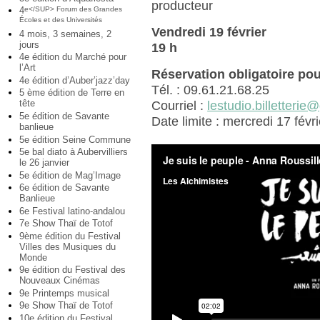
producteur
4
e</SUP> Forum des Grandes
Écoles et des Universités
Vendredi 19 février
4 mois, 3 semaines, 2
jours
19 h
4e édition du Marché pour
l’Art
Réservation obligatoire pour
4e édition d’Auber’jazz’day
Tél. : 09.61.21.68.25
5 ème édition de Terre en
tête
Courriel :
lestudio.billetteri
5e édition de Savante
Date limite : mercredi 17 févri
banlieue
5e édition Seine Commune
5e bal diato à Aubervilliers
le 26 janvier
5e édition de Mag’Image
6e édition de Savante
Banlieue
6e Festival latino-andalou
7e Show Thaï de Totof
9ème édition du Festival
Villes des Musiques du
Monde
9e édition du Festival des
Nouveaux Cinémas
9e Printemps musical
9e Show Thaï de Totof
10e édition du Festival