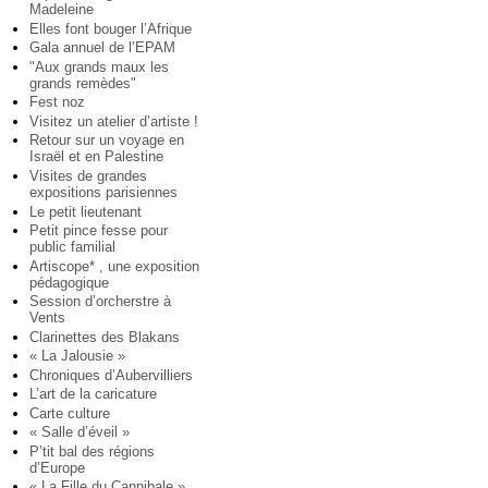
Madeleine
Elles font bouger l’Afrique
Gala annuel de l’EPAM
"Aux grands maux les
grands remèdes"
Fest noz
Visitez un atelier d’artiste !
Retour sur un voyage en
Israël et en Palestine
Visites de grandes
expositions parisiennes
Le petit lieutenant
Petit pince fesse pour
public familial
Artiscope* , une exposition
pédagogique
Session d’orcherstre à
Vents
Clarinettes des Blakans
« La Jalousie »
Chroniques d’Aubervilliers
L’art de la caricature
Carte culture
« Salle d’éveil »
P’tit bal des régions
d’Europe
« La Fille du Cannibale »