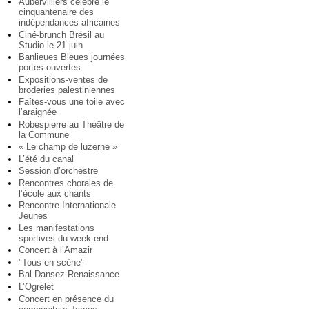
Aubervilliers célèbre le
cinquantenaire des
indépendances africaines
Ciné-brunch Brésil au
Studio le 21 juin
Banlieues Bleues journées
portes ouvertes
Expositions-ventes de
broderies palestiniennes
Faîtes-vous une toile avec
l’araignée
Robespierre au Théâtre de
la Commune
« Le champ de luzerne »
L’été du canal
Session d’orchestre
Rencontres chorales de
l’école aux chants
Rencontre Internationale
Jeunes
Les manifestations
sportives du week end
Concert à l’Amazir
"Tous en scène"
Bal Dansez Renaissance
L’Ogrelet
Concert en présence du