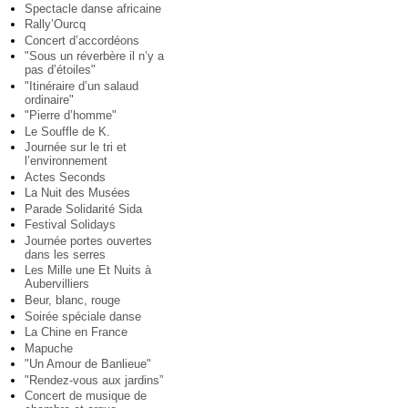
Spectacle danse africaine
Rally’Ourcq
Concert d’accordéons
"Sous un réverbère il n’y a
pas d’étoiles"
"Itinéraire d’un salaud
ordinaire"
"Pierre d’homme"
Le Souffle de K.
Journée sur le tri et
l’environnement
Actes Seconds
La Nuit des Musées
Parade Solidarité Sida
Festival Solidays
Journée portes ouvertes
dans les serres
Les Mille une Et Nuits à
Aubervilliers
Beur, blanc, rouge
Soirée spéciale danse
La Chine en France
Mapuche
"Un Amour de Banlieue"
"Rendez-vous aux jardins”
Concert de musique de