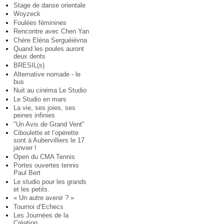
Stage de danse orientale
Woyzeck
Foulées féminines
Rencontre avec Chen Yan
Chère Eléna Serguéiévna
Quand les poules auront
deux dents
BRESIL(s)
Alternative nomade - le
bus
Nuit au cinéma Le Studio
Le Studio en mars
La vie, ses joies, ses
peines infinies
"Un Avis de Grand Vent"
Ciboulette et l’opérette
sont à Aubervilliers le 17
janvier !
Open du CMA Tennis
Portes ouvertes tennis
Paul Bert
Le studio pour les grands
et les petits.
« Un autre avenir ? »
Tournoi d’Echecs
Les Journées de la
Création