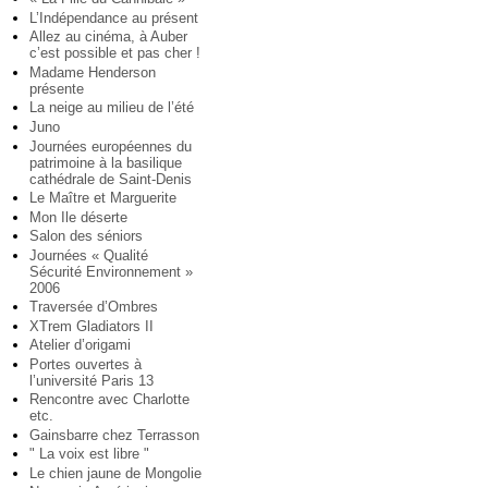
L’Indépendance au présent
Allez au cinéma, à Auber
c’est possible et pas cher !
Madame Henderson
présente
La neige au milieu de l’été
Juno
Journées européennes du
patrimoine à la basilique
cathédrale de Saint-Denis
Le Maître et Marguerite
Mon Ile déserte
Salon des séniors
Journées « Qualité
Sécurité Environnement »
2006
Traversée d’Ombres
XTrem Gladiators II
Atelier d’origami
Portes ouvertes à
l’université Paris 13
Rencontre avec Charlotte
etc.
Gainsbarre chez Terrasson
" La voix est libre "
Le chien jaune de Mongolie