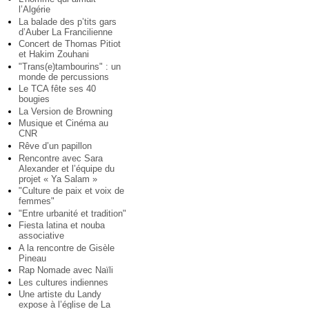
l’Algérie
La balade des p’tits gars
d’Auber La Francilienne
Concert de Thomas Pitiot
et Hakim Zouhani
"Trans(e)tambourins" : un
monde de percussions
Le TCA fête ses 40
bougies
La Version de Browning
Musique et Cinéma au
CNR
Rêve d’un papillon
Rencontre avec Sara
Alexander et l’équipe du
projet « Ya Salam »
"Culture de paix et voix de
femmes"
"Entre urbanité et tradition"
Fiesta latina et nouba
associative
A la rencontre de Gisèle
Pineau
Rap Nomade avec Naïli
Les cultures indiennes
Une artiste du Landy
expose à l’église de La