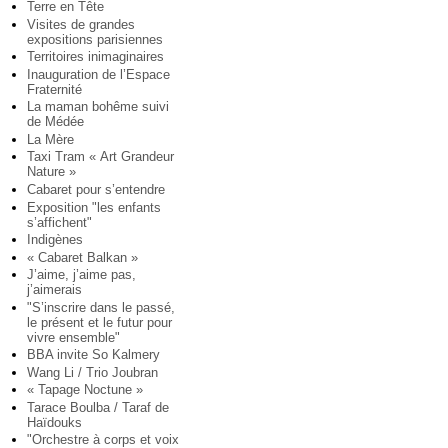
Terre en Tête
Visites de grandes
expositions parisiennes
Territoires inimaginaires
Inauguration de l’Espace
Fraternité
La maman bohême suivi
de Médée
La Mère
Taxi Tram « Art Grandeur
Nature »
Cabaret pour s’entendre
Exposition "les enfants
s’affichent"
Indigènes
« Cabaret Balkan »
J’aime, j’aime pas,
j’aimerais
"S’inscrire dans le passé,
le présent et le futur pour
vivre ensemble"
BBA invite So Kalmery
Wang Li / Trio Joubran
« Tapage Noctune »
Tarace Boulba / Taraf de
Haïdouks
"Orchestre à corps et voix