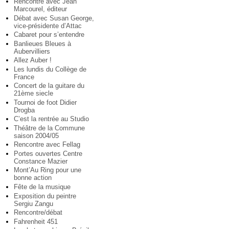
Rencontre avec Jean
Marcourel, éditeur
Débat avec Susan George,
vice-présidente d’Attac
Cabaret pour s’entendre
Banlieues Bleues à
Aubervilliers
Allez Auber !
Les lundis du Collège de
France
Concert de la guitare du
21ème siecle
Tournoi de foot Didier
Drogba
C’est la rentrée au Studio
Théâtre de la Commune
saison 2004/05
Rencontre avec Fellag
Portes ouvertes Centre
Constance Mazier
Mont’Au Ring pour une
bonne action
Fête de la musique
Exposition du peintre
Sergiu Zangu
Rencontre/débat
Fahrenheit 451