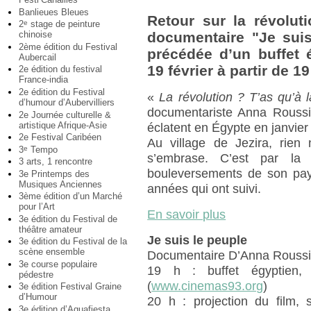
Banlieues Bleues
Retour sur la révolut
2
stage de peinture
e
chinoise
documentaire "Je suis
2ème édition du Festival
précédée d’un buffet 
Aubercail
19 février à partir de 19
2e édition du festival
France-india
2e édition du Festival
«
La révolution ? T’as qu’à l
d’humour d’Aubervilliers
documentariste Anna Roussil
2e Journée culturelle &
artistique Afrique-Asie
éclatent en Égypte en janvier
2e Festival Caribéen
Au village de Jezira, rie
3
Tempo
e
s’embrase. C’est par la 
3 arts, 1 rencontre
bouleversements de son pays
3e Printemps des
Musiques Anciennes
années qui ont suivi.
3ème édition d’un Marché
pour l’Art
En savoir plus
3e édition du Festival de
théâtre amateur
Je suis le peuple
3e édition du Festival de la
scène ensemble
Documentaire D’Anna Roussi
3e course populaire
19 h : buffet égyptien, 
pédestre
(
www.cinemas93.org
)
3e édition Festival Graine
d’Humour
20 h : projection du film,
3e édition d’Aquafiesta