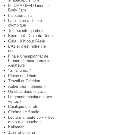
stratificapOsitions
Le CMA GFFD lance le
Body Jam
Insectomania
La piscine à l’heure
olympique
Tournoi interquartiers
Boxe thaï : Gala du Derek
Gala : 9 h pour l’Asie
L’Asie, c’est notre vie
aussi
Finale Championnat de
France de boxe Féminine
Amateurs
"Si la lune..."
Plaine de débats
Travail et Création
Auber très « bleues »
Un obus dans le cœur
La grande musique a ses
vertus !
Basilique secrète
Cinéma Le Studio
Lecture à haute voix « Les
mots à la bouche »
Kaliamah
Jazz et cinéma