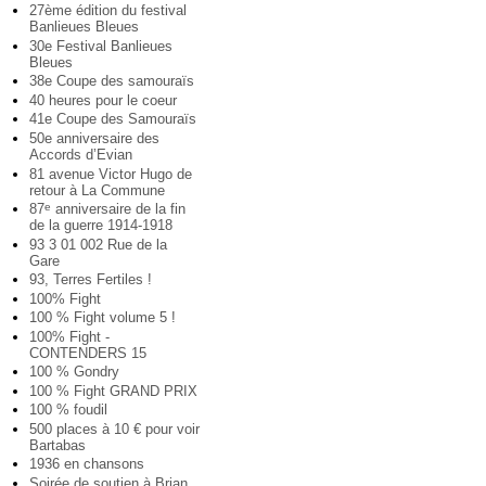
27ème édition du festival
Banlieues Bleues
30e Festival Banlieues
Bleues
38e Coupe des samouraïs
40 heures pour le coeur
41e Coupe des Samouraïs
50e anniversaire des
Accords d’Evian
81 avenue Victor Hugo de
retour à La Commune
87
anniversaire de la fin
e
de la guerre 1914-1918
93 3 01 002 Rue de la
Gare
93, Terres Fertiles !
100% Fight
100 % Fight volume 5 !
100% Fight -
CONTENDERS 15
100 % Gondry
100 % Fight GRAND PRIX
100 % foudil
500 places à 10 € pour voir
Bartabas
1936 en chansons
Soirée de soutien à Brian