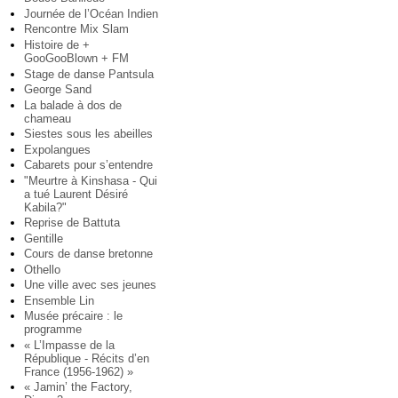
Journée de l’Océan Indien
Rencontre Mix Slam
Histoire de +
GooGooBlown + FM
Stage de danse Pantsula
George Sand
La balade à dos de
chameau
Siestes sous les abeilles
Expolangues
Cabarets pour s’entendre
"Meurtre à Kinshasa - Qui
a tué Laurent Désiré
Kabila?"
Reprise de Battuta
Gentille
Cours de danse bretonne
Othello
Une ville avec ses jeunes
Ensemble Lin
Musée précaire : le
programme
« L’Impasse de la
République - Récits d’en
France (1956-1962) »
« Jamin’ the Factory,