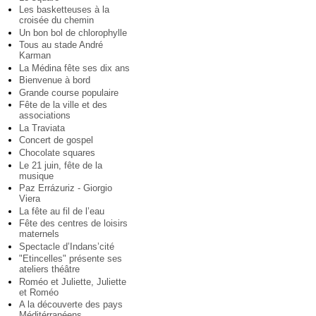
Les basketteuses à la
croisée du chemin
Un bon bol de chlorophylle
Tous au stade André
Karman
La Médina fête ses dix ans
Bienvenue à bord
Grande course populaire
Fête de la ville et des
associations
La Traviata
Concert de gospel
Chocolate squares
Le 21 juin, fête de la
musique
Paz Errázuriz - Giorgio
Viera
La fête au fil de l’eau
Fête des centres de loisirs
maternels
Spectacle d’Indans’cité
"Etincelles" présente ses
ateliers théâtre
Roméo et Juliette, Juliette
et Roméo
A la découverte des pays
Méditérranéens