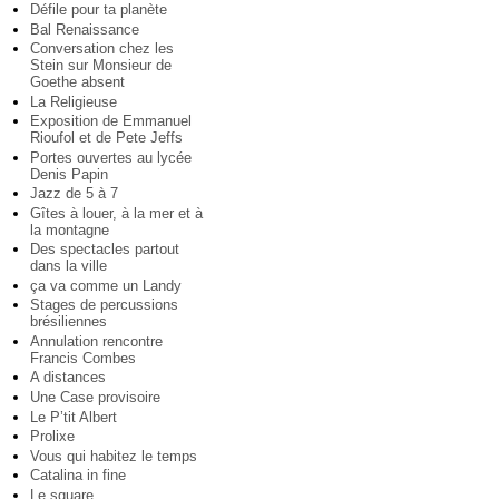
Défile pour ta planète
Bal Renaissance
Conversation chez les
Stein sur Monsieur de
Goethe absent
La Religieuse
Exposition de Emmanuel
Rioufol et de Pete Jeffs
Portes ouvertes au lycée
Denis Papin
Jazz de 5 à 7
Gîtes à louer, à la mer et à
la montagne
Des spectacles partout
dans la ville
ça va comme un Landy
Stages de percussions
brésiliennes
Annulation rencontre
Francis Combes
A distances
Une Case provisoire
Le P’tit Albert
Prolixe
Vous qui habitez le temps
Catalina in fine
Le square