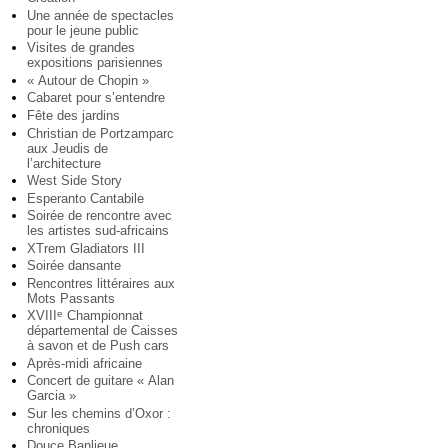
Une année de spectacles
pour le jeune public
Visites de grandes
expositions parisiennes
« Autour de Chopin »
Cabaret pour s’entendre
Fête des jardins
Christian de Portzamparc
aux Jeudis de
l’architecture
West Side Story
Esperanto Cantabile
Soirée de rencontre avec
les artistes sud-africains
XTrem Gladiators III
Soirée dansante
Rencontres littéraires aux
Mots Passants
XVIII
Championnat
e
départemental de Caisses
à savon et de Push cars
Après-midi africaine
Concert de guitare « Alan
Garcia »
Sur les chemins d’Oxor :
chroniques
Douce Banlieue