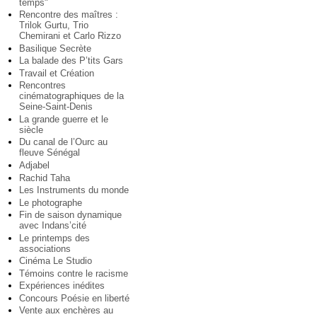
temps"
Rencontre des maîtres :
Trilok Gurtu, Trio
Chemirani et Carlo Rizzo
Basilique Secrète
La balade des P’tits Gars
Travail et Création
Rencontres
cinématographiques de la
Seine-Saint-Denis
La grande guerre et le
siècle
Du canal de l’Ourc au
fleuve Sénégal
Adjabel
Rachid Taha
Les Instruments du monde
Le photographe
Fin de saison dynamique
avec Indans’cité
Le printemps des
associations
Cinéma Le Studio
Témoins contre le racisme
Expériences inédites
Concours Poésie en liberté
Vente aux enchères au