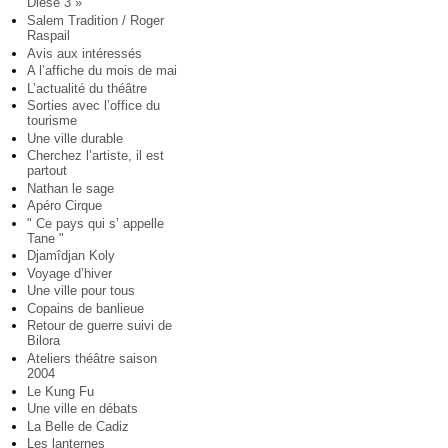
Diese 3 »
Salem Tradition / Roger
Raspail
Avis aux intéressés
A l’affiche du mois de mai
L’actualité du théâtre
Sorties avec l’office du
tourisme
Une ville durable
Cherchez l’artiste, il est
partout
Nathan le sage
Apéro Cirque
" Ce pays qui s’ appelle
Tane "
Djamîdjan Koly
Voyage d’hiver
Une ville pour tous
Copains de banlieue
Retour de guerre suivi de
Bilora
Ateliers théâtre saison
2004
Le Kung Fu
Une ville en débats
La Belle de Cadiz
Les lanternes