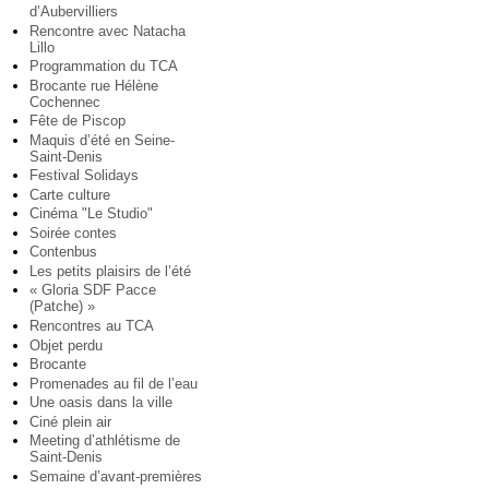
d’Aubervilliers
Rencontre avec Natacha
Lillo
Programmation du TCA
Brocante rue Hélène
Cochennec
Fête de Piscop
Maquis d’été en Seine-
Saint-Denis
Festival Solidays
Carte culture
Cinéma "Le Studio"
Soirée contes
Contenbus
Les petits plaisirs de l’été
« Gloria SDF Pacce
(Patche) »
Rencontres au TCA
Objet perdu
Brocante
Promenades au fil de l’eau
Une oasis dans la ville
Ciné plein air
Meeting d’athlétisme de
Saint-Denis
Semaine d’avant-premières