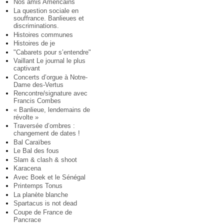
Nos amis Américains
La question sociale en
souffrance. Banlieues et
discriminations.
Histoires communes
Histoires de je
"Cabarets pour s’entendre"
Vaillant Le journal le plus
captivant
Concerts d’orgue à Notre-
Dame des-Vertus
Rencontre/signature avec
Francis Combes
« Banlieue, lendemains de
révolte »
Traversée d’ombres :
changement de dates !
Bal Caraïbes
Le Bal des fous
Slam & clash & shoot
Karacena
Avec Boek et le Sénégal
Printemps Tonus
La planète blanche
Spartacus is not dead
Coupe de France de
Pancrace