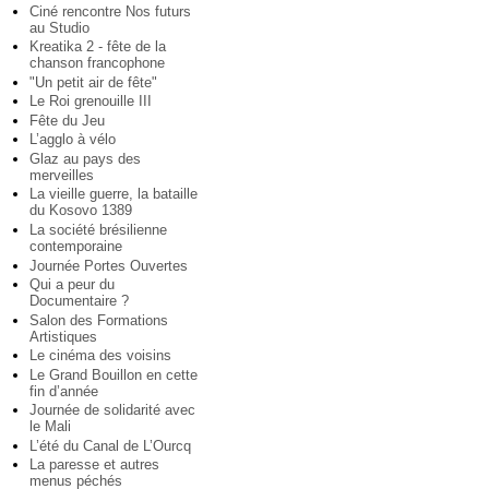
Ciné rencontre Nos futurs
au Studio
Kreatika 2 - fête de la
chanson francophone
"Un petit air de fête"
Le Roi grenouille III
Fête du Jeu
L’agglo à vélo
Glaz au pays des
merveilles
La vieille guerre, la bataille
du Kosovo 1389
La société brésilienne
contemporaine
Journée Portes Ouvertes
Qui a peur du
Documentaire ?
Salon des Formations
Artistiques
Le cinéma des voisins
Le Grand Bouillon en cette
fin d’année
Journée de solidarité avec
le Mali
L’été du Canal de L’Ourcq
La paresse et autres
menus péchés