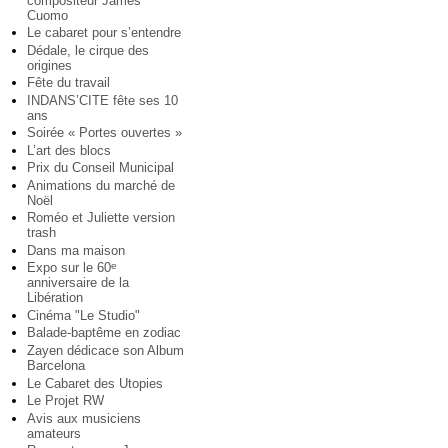
compositeur James
Cuomo
Le cabaret pour s’entendre
Dédale, le cirque des
origines
Fête du travail
INDANS’CITE fête ses 10
ans
Soirée « Portes ouvertes »
L’art des blocs
Prix du Conseil Municipal
Animations du marché de
Noël
Roméo et Juliette version
trash
Dans ma maison
Expo sur le 60
e
anniversaire de la
Libération
Cinéma "Le Studio"
Balade-baptême en zodiac
Zayen dédicace son Album
Barcelona
Le Cabaret des Utopies
Le Projet RW
Avis aux musiciens
amateurs