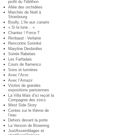
profit du Téléthon
Allée des orchidées
Marchés de Noël à
Strasbourg
Boully, L’Ile aux canaris
« Si la lune... »
Chantez ! Force T
Rimbaud - Verlaine
Rencontre Soninké
Maryline Desbiolles
Soirée Rabelais
Les Farfadais
Cours de flamenco
Sons et lumières
Avec l’Acro
Avec l’Amazir
Visites de grandes
expositions parisiennes
La Villa Mais d’ici reçoit la
Compagnie des zincs
West Side Story
Contes sur le thème de
l’eau
Dehors devant la porte
La Version de Browning
JuxtAssemblages et