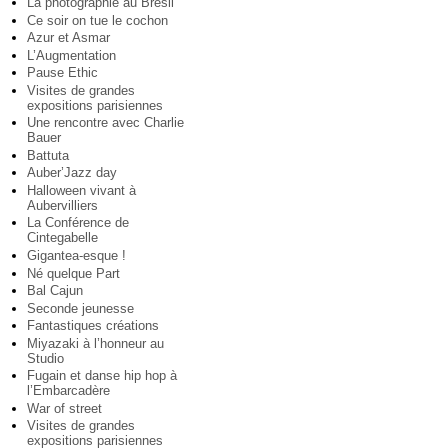
La photographie au Brésil
Ce soir on tue le cochon
Azur et Asmar
L’Augmentation
Pause Ethic
Visites de grandes
expositions parisiennes
Une rencontre avec Charlie
Bauer
Battuta
Auber’Jazz day
Halloween vivant à
Aubervilliers
La Conférence de
Cintegabelle
Gigantea-esque !
Né quelque Part
Bal Cajun
Seconde jeunesse
Fantastiques créations
Miyazaki à l’honneur au
Studio
Fugain et danse hip hop à
l’Embarcadère
War of street
Visites de grandes
expositions parisiennes