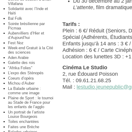
Du 30 décembre au 2 jan
Villafana
L’attente
, film dramatiqu
Solidarité avec l’Inde et
Haïti
Bal Folk
Tarifs :
Soirée brésilienne par
Picmaa
Plein : 6 €/ Réduit (Seniors, 
Aubervilliers d’Hier et
Spécial (Adhérents, Étudiant
d’Aujourd’hui
Fest Noz
Enfants jusqu’à 14 ans : 3 € /
Week-end Gratuit à la Cité
Adhésion : 6 € / Carte Cinéph
des sciences
Location des lunettes 3D : +1
Aden Arabie
Galette des rois
Cinéma Le Studio
"Afrika Folies"
L’expo des Sténopés
2, rue Édouard Poisson
Coeurs d’opéra
Tél. : 09.61.21.68.25
Michou d’Auber
Mail :
lestudio.jeunepublic@
La Balade urbaine :
comme une image
Plaine de Sport : le tournoi
au Stade de France pour
les enfants de l’agglo
Un portrait de l’artiste
Louise Bourgeois
Toiles enchantées
Faites une Brèche
Balades urbaines