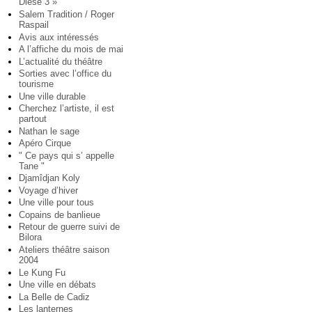
Diese 3 »
Salem Tradition / Roger
Raspail
Avis aux intéressés
A l’affiche du mois de mai
L’actualité du théâtre
Sorties avec l’office du
tourisme
Une ville durable
Cherchez l’artiste, il est
partout
Nathan le sage
Apéro Cirque
" Ce pays qui s’ appelle
Tane "
Djamîdjan Koly
Voyage d’hiver
Une ville pour tous
Copains de banlieue
Retour de guerre suivi de
Bilora
Ateliers théâtre saison
2004
Le Kung Fu
Une ville en débats
La Belle de Cadiz
Les lanternes