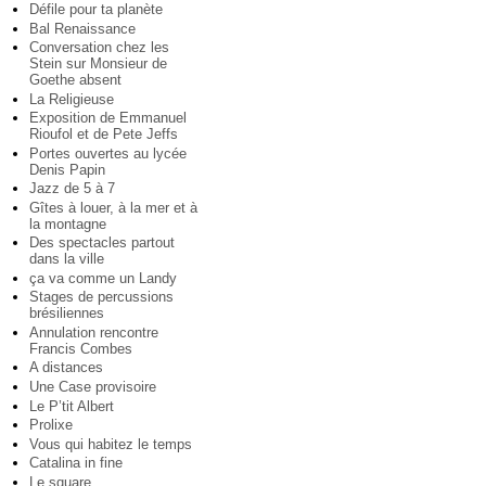
Défile pour ta planète
Bal Renaissance
Conversation chez les
Stein sur Monsieur de
Goethe absent
La Religieuse
Exposition de Emmanuel
Rioufol et de Pete Jeffs
Portes ouvertes au lycée
Denis Papin
Jazz de 5 à 7
Gîtes à louer, à la mer et à
la montagne
Des spectacles partout
dans la ville
ça va comme un Landy
Stages de percussions
brésiliennes
Annulation rencontre
Francis Combes
A distances
Une Case provisoire
Le P’tit Albert
Prolixe
Vous qui habitez le temps
Catalina in fine
Le square