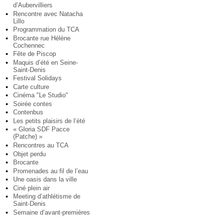
d’Aubervilliers
Rencontre avec Natacha
Lillo
Programmation du TCA
Brocante rue Hélène
Cochennec
Fête de Piscop
Maquis d’été en Seine-
Saint-Denis
Festival Solidays
Carte culture
Cinéma "Le Studio"
Soirée contes
Contenbus
Les petits plaisirs de l’été
« Gloria SDF Pacce
(Patche) »
Rencontres au TCA
Objet perdu
Brocante
Promenades au fil de l’eau
Une oasis dans la ville
Ciné plein air
Meeting d’athlétisme de
Saint-Denis
Semaine d’avant-premières