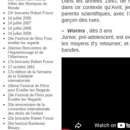
Dans les années 1940, de n
Villes des Musiques du
dans ce contexte qu’Avril, je
Monde
parents scientifiques, avec l
13
brocante Robert Fosse
e
14 juillet 2006
garçon des rues.
14 juillet 2007
14 juillet 2008
–
Worms
, dès 3 ans
14 juillet 2009
Junior, pré-adolescent, est e
16e Festival de films Pour
éveiller les regards
les moyens d’y retourner, et 
16èmes Rencontres de
bandes.
l’Apprentissage et de
l’Alternance
17e brocante Robert Fosse
17 octobre 1961
17e édition de la Semaine
de la Solidarité
internationale
18ème Festival de Films
pour Éveiller les Regards
19e Festival de Films pour
Éveiller les Regards
20e anniversaire de la
convention internationale
des droits de l’enfant
22e brocante Robert Fosse
26e festival Banlieues
Bleues