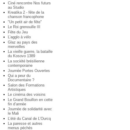
Ciné rencontre Nos futurs
au Studio
Kreatika 2 - fête de la
chanson francophone
"Un petit air de fête"
Le Roi grenouille III
Fête du Jeu
L’agglo à vélo
Glaz au pays des
merveilles
La vieille guerre, la bataille
du Kosovo 1389
La société brésilienne
contemporaine
Journée Portes Ouvertes
Qui a peur du
Documentaire ?
Salon des Formations
Artistiques
Le cinéma des voisins
Le Grand Bouillon en cette
fin d’année
Journée de solidarité avec
le Mali
L’été du Canal de L’Ourcq
La paresse et autres
menus péchés