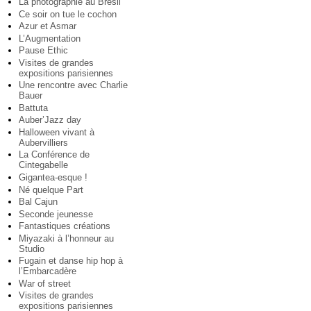
La photographie au Brésil
Ce soir on tue le cochon
Azur et Asmar
L’Augmentation
Pause Ethic
Visites de grandes
expositions parisiennes
Une rencontre avec Charlie
Bauer
Battuta
Auber’Jazz day
Halloween vivant à
Aubervilliers
La Conférence de
Cintegabelle
Gigantea-esque !
Né quelque Part
Bal Cajun
Seconde jeunesse
Fantastiques créations
Miyazaki à l’honneur au
Studio
Fugain et danse hip hop à
l’Embarcadère
War of street
Visites de grandes
expositions parisiennes