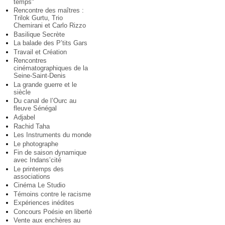
temps"
Rencontre des maîtres :
Trilok Gurtu, Trio
Chemirani et Carlo Rizzo
Basilique Secrète
La balade des P’tits Gars
Travail et Création
Rencontres
cinématographiques de la
Seine-Saint-Denis
La grande guerre et le
siècle
Du canal de l’Ourc au
fleuve Sénégal
Adjabel
Rachid Taha
Les Instruments du monde
Le photographe
Fin de saison dynamique
avec Indans’cité
Le printemps des
associations
Cinéma Le Studio
Témoins contre le racisme
Expériences inédites
Concours Poésie en liberté
Vente aux enchères au