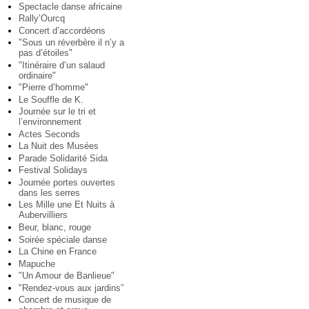
Spectacle danse africaine
Rally’Ourcq
Concert d’accordéons
"Sous un réverbère il n’y a
pas d’étoiles"
"Itinéraire d’un salaud
ordinaire"
"Pierre d’homme"
Le Souffle de K.
Journée sur le tri et
l’environnement
Actes Seconds
La Nuit des Musées
Parade Solidarité Sida
Festival Solidays
Journée portes ouvertes
dans les serres
Les Mille une Et Nuits à
Aubervilliers
Beur, blanc, rouge
Soirée spéciale danse
La Chine en France
Mapuche
"Un Amour de Banlieue"
"Rendez-vous aux jardins”
Concert de musique de