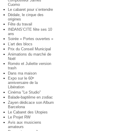
compositeur James
Cuomo
Le cabaret pour s’entendre
Dédale, le cirque des
origines
Fête du travail
INDANS’CITE fête ses 10
ans
Soirée « Portes ouvertes »
L’art des blocs
Prix du Conseil Municipal
Animations du marché de
Noël
Roméo et Juliette version
trash
Dans ma maison
Expo sur le 60
e
anniversaire de la
Libération
Cinéma "Le Studio"
Balade-baptême en zodiac
Zayen dédicace son Album
Barcelona
Le Cabaret des Utopies
Le Projet RW
Avis aux musiciens
amateurs