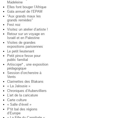
Madeleine
Elles font bouger l’Afrique
Gala annuel de l’EPAM
"Aux grands maux les
grands remèdes"
Fest noz
Visitez un atelier d’artiste !
Retour sur un voyage en
Israël et en Palestine
Visites de grandes
expositions parisiennes
Le petit lieutenant
Petit pince fesse pour
public familial
Artiscope* , une exposition
pédagogique
Session d’orcherstre à
Vents
Clarinettes des Blakans
« La Jalousie »
Chroniques d’Aubervilliers
L’art de la caricature
Carte culture
« Salle d’éveil »
P’tit bal des régions
d’Europe
« La Fille du Cannibale »