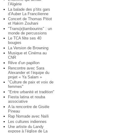
l’Algérie
La balade des p’tits gars
d’Auber La Francilienne
Concert de Thomas Pitiot
et Hakim Zouhani
"Trans(e)tambourins" : un
monde de percussions
Le TCA fête ses 40
bougies
La Version de Browning
Musique et Cinéma au
CNR
Rêve d’un papillon
Rencontre avec Sara
Alexander et l’équipe du
projet « Ya Salam »
"Culture de paix et voix de
femmes"
"Entre urbanité et tradition"
Fiesta latina et nouba
associative
A la rencontre de Gisèle
Pineau
Rap Nomade avec Naïli
Les cultures indiennes
Une artiste du Landy
expose à l’église de La