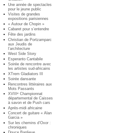
Une année de spectacles
pour le jeune public
Visites de grandes
expositions parisiennes
« Autour de Chopin »
Cabaret pour s’entendre
Fête des jardins
Christian de Portzamparc
aux Jeudis de
l’architecture
West Side Story
Esperanto Cantabile
Soirée de rencontre avec
les artistes sud-africains
XTrem Gladiators III
Soirée dansante
Rencontres littéraires aux
Mots Passants
XVIII
Championnat
e
départemental de Caisses
à savon et de Push cars
Après-midi africaine
Concert de guitare « Alan
Garcia »
Sur les chemins d’Oxor :
chroniques
Douce Banlieue