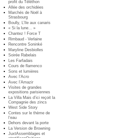
profit du Téléthon
Allée des orchidées
Marchés de Noël à
Strasbourg
Boully, L’Ile aux canaris
« Si la lune... »
Chantez ! Force T
Rimbaud - Verlaine
Rencontre Soninké
Maryline Desbiolles
Soirée Rabelais
Les Farfadais
Cours de flamenco
Sons et lumières
Avec l’Acro
Avec l’Amazir
Visites de grandes
expositions parisiennes
La Villa Mais d’ici reçoit la
Compagnie des zincs
West Side Story
Contes sur le thème de
l’eau
Dehors devant la porte
La Version de Browning
JuxtAssemblages et