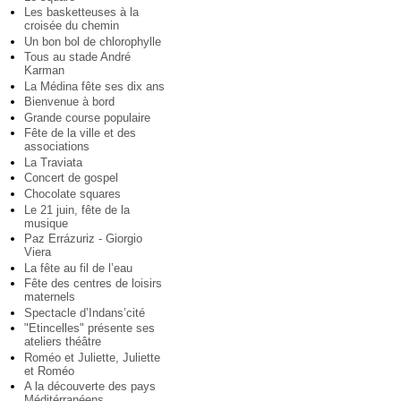
Les basketteuses à la
croisée du chemin
Un bon bol de chlorophylle
Tous au stade André
Karman
La Médina fête ses dix ans
Bienvenue à bord
Grande course populaire
Fête de la ville et des
associations
La Traviata
Concert de gospel
Chocolate squares
Le 21 juin, fête de la
musique
Paz Errázuriz - Giorgio
Viera
La fête au fil de l’eau
Fête des centres de loisirs
maternels
Spectacle d’Indans’cité
"Etincelles" présente ses
ateliers théâtre
Roméo et Juliette, Juliette
et Roméo
A la découverte des pays
Méditérranéens