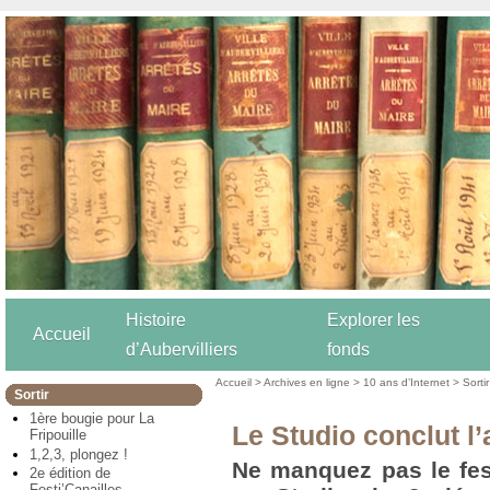
Histoire
Explorer les
Accueil
d’Aubervilliers
fonds
Accueil
>
Archives en ligne
>
10 ans d’Internet
>
Sortir
Sortir
1ère bougie pour La
Le Studio conclut l’
Fripouille
1,2,3, plongez !
Ne manquez pas le fest
2e édition de
Festi’Canailles