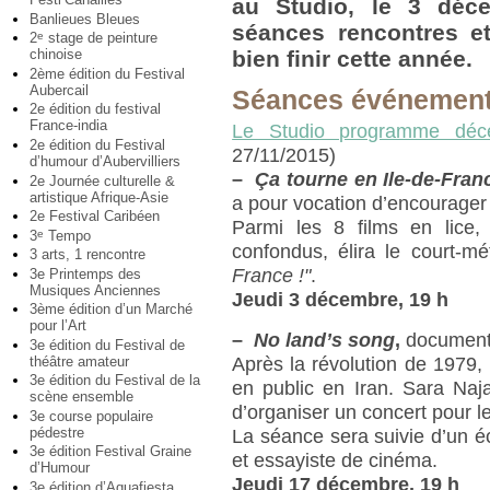
au Studio, le 3 déce
Banlieues Bleues
séances rencontres et
2
stage de peinture
e
chinoise
bien finir cette année.
2ème édition du Festival
Aubercail
Séances événemen
2e édition du festival
France-india
Le Studio programme déc
2e édition du Festival
27/11/2015)
d’humour d’Aubervilliers
–
Ça tourne en Ile-de-Franc
2e Journée culturelle &
artistique Afrique-Asie
a pour vocation d’encourager
2e Festival Caribéen
Parmi les 8 films en lice,
3
Tempo
e
confondus, élira le court-mé
3 arts, 1 rencontre
France !"
.
3e Printemps des
Musiques Anciennes
Jeudi 3 décembre, 19 h
3ème édition d’un Marché
pour l’Art
–
No land’s song
,
documenta
3e édition du Festival de
théâtre amateur
Après la révolution de 1979, 
3e édition du Festival de la
en public en Iran. Sara Naja
scène ensemble
d’organiser un concert pour l
3e course populaire
pédestre
La séance sera suivie d’un 
3e édition Festival Graine
et essayiste de cinéma.
d’Humour
Jeudi 17 décembre, 19 h
3e édition d’Aquafiesta