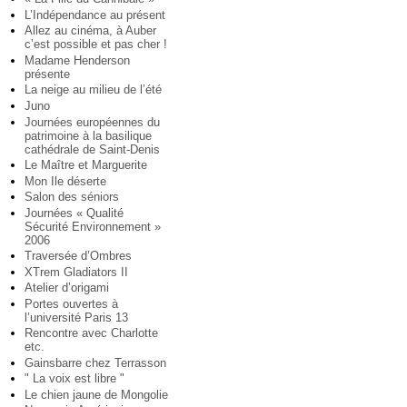
L’Indépendance au présent
Allez au cinéma, à Auber
c’est possible et pas cher !
Madame Henderson
présente
La neige au milieu de l’été
Juno
Journées européennes du
patrimoine à la basilique
cathédrale de Saint-Denis
Le Maître et Marguerite
Mon Ile déserte
Salon des séniors
Journées « Qualité
Sécurité Environnement »
2006
Traversée d’Ombres
XTrem Gladiators II
Atelier d’origami
Portes ouvertes à
l’université Paris 13
Rencontre avec Charlotte
etc.
Gainsbarre chez Terrasson
" La voix est libre "
Le chien jaune de Mongolie