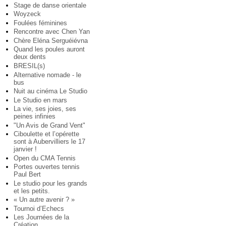
Stage de danse orientale
Woyzeck
Foulées féminines
Rencontre avec Chen Yan
Chère Eléna Serguéiévna
Quand les poules auront
deux dents
BRESIL(s)
Alternative nomade - le
bus
Nuit au cinéma Le Studio
Le Studio en mars
La vie, ses joies, ses
peines infinies
"Un Avis de Grand Vent"
Ciboulette et l’opérette
sont à Aubervilliers le 17
janvier !
Open du CMA Tennis
Portes ouvertes tennis
Paul Bert
Le studio pour les grands
et les petits.
« Un autre avenir ? »
Tournoi d’Echecs
Les Journées de la
Création