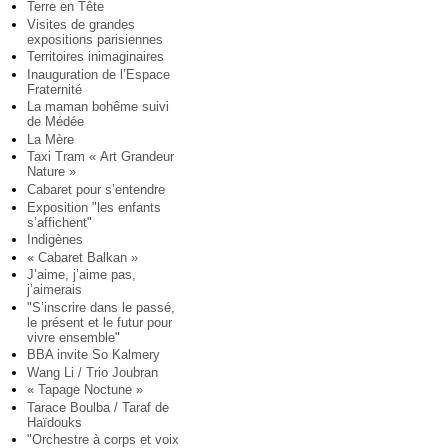
Terre en Tête
Visites de grandes
expositions parisiennes
Territoires inimaginaires
Inauguration de l’Espace
Fraternité
La maman bohême suivi
de Médée
La Mère
Taxi Tram « Art Grandeur
Nature »
Cabaret pour s’entendre
Exposition "les enfants
s’affichent"
Indigènes
« Cabaret Balkan »
J’aime, j’aime pas,
j’aimerais
"S’inscrire dans le passé,
le présent et le futur pour
vivre ensemble"
BBA invite So Kalmery
Wang Li / Trio Joubran
« Tapage Noctune »
Tarace Boulba / Taraf de
Haïdouks
"Orchestre à corps et voix