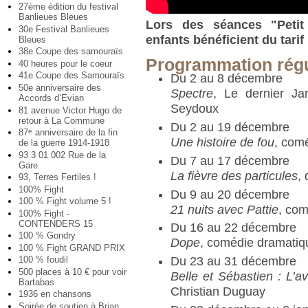
27ème édition du festival
Banlieues Bleues
Lors des séances "Petit
30e Festival Banlieues
enfants bénéficient du tarif 
Bleues
38e Coupe des samouraïs
Programmation régu
40 heures pour le coeur
41e Coupe des Samouraïs
Du 2 au 8 décembre
50e anniversaire des
Spectre
, Le dernier J
Accords d’Evian
Seydoux
81 avenue Victor Hugo de
retour à La Commune
Du 2 au 19 décembre
87
anniversaire de la fin
e
Une histoire de fou
, com
de la guerre 1914-1918
93 3 01 002 Rue de la
Du 7 au 17 décembre
Gare
La fièvre des particules
,
93, Terres Fertiles !
100% Fight
Du 9 au 20 décembre
100 % Fight volume 5 !
21 nuits avec Pattie
, com
100% Fight -
CONTENDERS 15
Du 16 au 22 décembre
100 % Gondry
Dope
, comédie dramati
100 % Fight GRAND PRIX
Du 23 au 31 décembre
100 % foudil
500 places à 10 € pour voir
Belle et Sébastien : L’a
Bartabas
Christian Duguay
1936 en chansons
Soirée de soutien à Brian