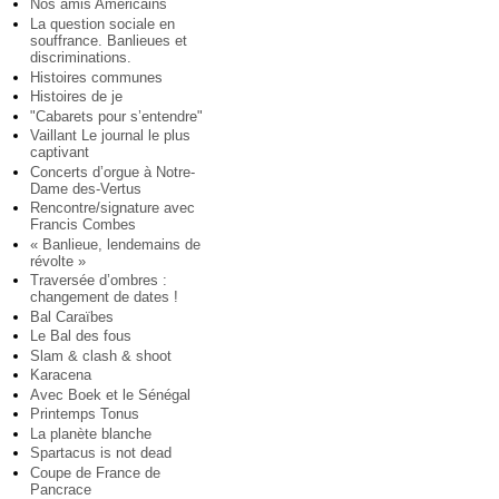
Nos amis Américains
La question sociale en
souffrance. Banlieues et
discriminations.
Histoires communes
Histoires de je
"Cabarets pour s’entendre"
Vaillant Le journal le plus
captivant
Concerts d’orgue à Notre-
Dame des-Vertus
Rencontre/signature avec
Francis Combes
« Banlieue, lendemains de
révolte »
Traversée d’ombres :
changement de dates !
Bal Caraïbes
Le Bal des fous
Slam & clash & shoot
Karacena
Avec Boek et le Sénégal
Printemps Tonus
La planète blanche
Spartacus is not dead
Coupe de France de
Pancrace