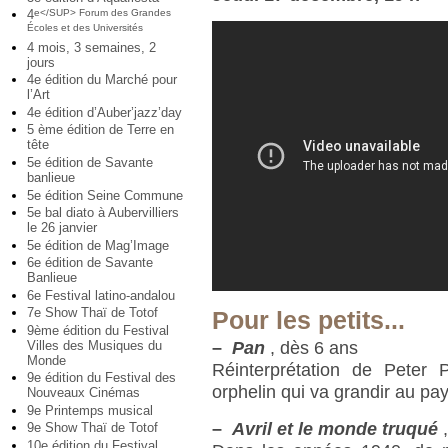
4
e</SUP> Forum des Grandes
Écoles et des Universités
4 mois, 3 semaines, 2
jours
4e édition du Marché pour
l’Art
4e édition d’Auber’jazz’day
5 ème édition de Terre en
tête
5e édition de Savante
banlieue
5e édition Seine Commune
5e bal diato à Aubervilliers
le 26 janvier
5e édition de Mag’Image
6e édition de Savante
Banlieue
6e Festival latino-andalou
7e Show Thaï de Totof
Pour les petits...
9ème édition du Festival
Villes des Musiques du
–
Pan
, dès 6 ans
Monde
Réinterprétation de Peter P
9e édition du Festival des
orphelin qui va grandir au pay
Nouveaux Cinémas
9e Printemps musical
–
Avril et le monde truqué
9e Show Thaï de Totof
10e édition du Festival