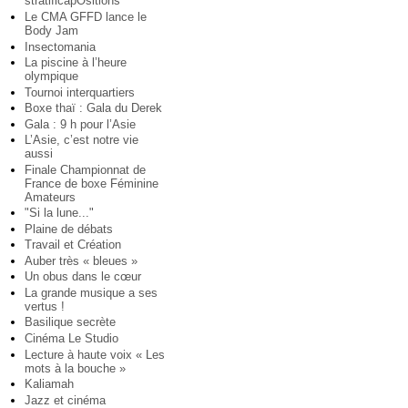
stratificapOsitions
Le CMA GFFD lance le
Body Jam
Insectomania
La piscine à l’heure
olympique
Tournoi interquartiers
Boxe thaï : Gala du Derek
Gala : 9 h pour l’Asie
L’Asie, c’est notre vie
aussi
Finale Championnat de
France de boxe Féminine
Amateurs
"Si la lune..."
Plaine de débats
Travail et Création
Auber très « bleues »
Un obus dans le cœur
La grande musique a ses
vertus !
Basilique secrète
Cinéma Le Studio
Lecture à haute voix « Les
mots à la bouche »
Kaliamah
Jazz et cinéma