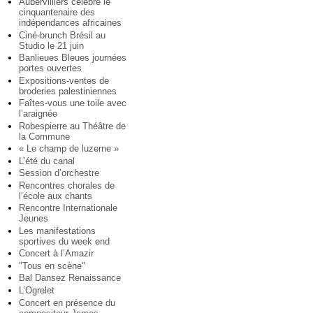
Aubervilliers célèbre le
cinquantenaire des
indépendances africaines
Ciné-brunch Brésil au
Studio le 21 juin
Banlieues Bleues journées
portes ouvertes
Expositions-ventes de
broderies palestiniennes
Faîtes-vous une toile avec
l’araignée
Robespierre au Théâtre de
la Commune
« Le champ de luzerne »
L’été du canal
Session d’orchestre
Rencontres chorales de
l’école aux chants
Rencontre Internationale
Jeunes
Les manifestations
sportives du week end
Concert à l’Amazir
"Tous en scène"
Bal Dansez Renaissance
L’Ogrelet
Concert en présence du