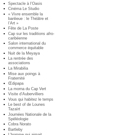
Spectacle à l’Oasis
Cinéma Le Studio
« Vivre ensemble la
banlieue : le Théâtre et
l’Art »
Fête de La Poste
Cap sur les traditions afro-
caribéenne
Salon international du
commerce équitable
Nuit de la Meyaya
La rentrée des
associations
La Mirabilia
Mise aux poings à
Fraternité
Œdipapa
La morna du Cap Vert
Visite d’Aubervilliers
Vous qui habitez le temps
Le best of de Lounes
Tazaïrt
Journées Nationale de la
Spéléologie
Cobra Norato
Bartleby
L’homme qui aimait