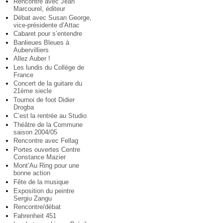
Rencontre avec Jean
Marcourel, éditeur
Débat avec Susan George,
vice-présidente d’Attac
Cabaret pour s’entendre
Banlieues Bleues à
Aubervilliers
Allez Auber !
Les lundis du Collège de
France
Concert de la guitare du
21ème siecle
Tournoi de foot Didier
Drogba
C’est la rentrée au Studio
Théâtre de la Commune
saison 2004/05
Rencontre avec Fellag
Portes ouvertes Centre
Constance Mazier
Mont’Au Ring pour une
bonne action
Fête de la musique
Exposition du peintre
Sergiu Zangu
Rencontre/débat
Fahrenheit 451