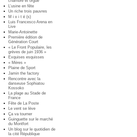
chambre et orgue
L’usine en fête
Un riche trois pauvres
M i x i t é (s)
Luis Francesco Arena en
Live
Marie-Antoinette
Première édition de
Génération Court
« Le Front Populaire, les
grèves de juin 1936 »
Exquises esquisses
« Mères »
Plaine de Sport
Jamin the factory
Rencontre avec la
danseuse Sophiatou
Kossoko
La plage au Stade de
France
Fête de La Poste
Le vent se lève
Ça va tourner
Guinguette sur le marché
du Montfort
Un blog sur le quotidien de
la cité République