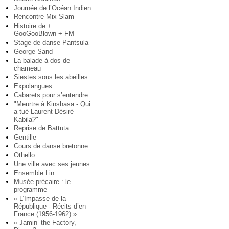
Journée de l’Océan Indien
Rencontre Mix Slam
Histoire de +
GooGooBlown + FM
Stage de danse Pantsula
George Sand
La balade à dos de
chameau
Siestes sous les abeilles
Expolangues
Cabarets pour s’entendre
"Meurtre à Kinshasa - Qui
a tué Laurent Désiré
Kabila?"
Reprise de Battuta
Gentille
Cours de danse bretonne
Othello
Une ville avec ses jeunes
Ensemble Lin
Musée précaire : le
programme
« L’Impasse de la
République - Récits d’en
France (1956-1962) »
« Jamin’ the Factory,